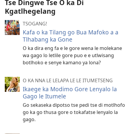
Tse Dingwe Tse O ka Di
Kgatlhegelang
TSOGANG!
Kafa o ka Tilang go Bua Mafoko a a
Tlhabang ka Gone
O ka dira eng fa e le gore wena le molekane
wa gago lo letlile gore puo e e utlwisang
botlhoko e senye kamano ya lona?
O KA NNA LE LELAPA LE LE ITUMETSENG
Ikaege ka Modimo Gore Lenyalo la
Gago le Itumele
Go sekaseka dipotso tse pedi tse di motlhofo
go ka go thusa gore o tokafatse lenyalo la
gago.