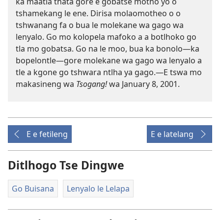
ka maatla thata gore e gobatse motho yo o
tshamekang le ene. Dirisa molaomotheo o o
tshwanang fa o bua le molekane wa gago wa
lenyalo. Go mo kolopela mafoko a a botlhoko go
tla mo gobatsa. Go na le moo, bua ka bonolo—ka
bopelontle—gore molekane wa gago wa lenyalo a
tle a kgone go tshwara ntlha ya gago.—E tswa mo
makasineng wa
Tsogang!
wa January 8, 2001.
E e fetileng
E e latelang
Ditlhogo Tse Dingwe
Go Buisana
Lenyalo le Lelapa