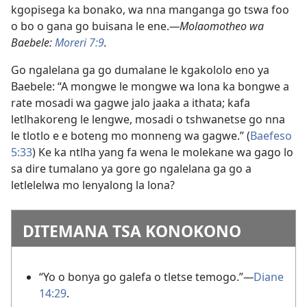
kgopisega ka bonako, wa nna manganga go tswa foo
o bo o gana go buisana le ene.
—Molaomotheo wa
Baebele:
Moreri 7:9
.
Go ngalelana ga go dumalane le kgakololo eno ya
Baebele: “A mongwe le mongwe wa lona ka bongwe a
rate mosadi wa gagwe jalo jaaka a ithata; kafa
letlhakoreng le lengwe, mosadi o tshwanetse go nna
le tlotlo e e boteng mo monneng wa gagwe.” (
Baefeso
5:33
) Ke ka ntlha yang fa wena le molekane wa gago lo
sa dire tumalano ya gore go ngalelana ga go a
letlelelwa mo lenyalong la lona?
DITEMANA TSA KONOKONO
“Yo o bonya go galefa o tletse temogo.”
—
Diane
14:29
.