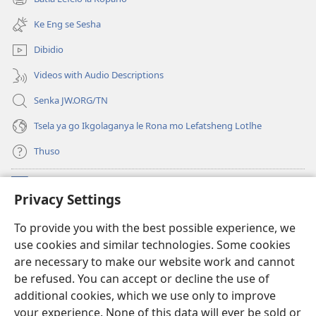
(e
tsebe
bula
e
Ke Eng se Sesha
tsebe
nngwe)
e
Dibidio
nngwe)
Videos with Audio Descriptions
Senka JW.ORG/TN
Tsela ya go Ikgolaganya le Rona mo Lefatsheng Lotlhe
Thuso
Meneelo
(e
Privacy Settings
bula
tsebe
LAEBORARI YA MO INTERNET
To provide you with the best possible experience, we
(e
e
use cookies and similar technologies. Some cookies
bula
nngwe)
®
JW Hub
tsebe
are necessary to make our website work and cannot
(e
e
be refused. You can accept or decline the use of
bula
nngwe)
App
ya
JW Library
tsebe
additional cookies, which we use only to improve
e
your experience. None of this data will ever be sold or