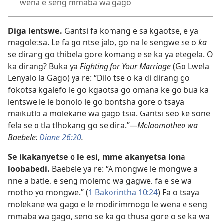
wena e seng mmaba wa gago
Diga lentswe.
Gantsi fa komang e sa kgaotse, e ya
magoletsa. Le fa go ntse jalo, go na le sengwe se o
ka
se dirang go thibela gore komang e se ka ya etegela. O
ka dirang? Buka ya
Fighting for Your Marriage
(Go Lwela
Lenyalo la Gago) ya re: “Dilo tse o ka di dirang go
fokotsa kgalefo le go kgaotsa go omana ke go bua ka
lentswe le le bonolo le go bontsha gore o tsaya
maikutlo a molekane wa gago tsia. Gantsi seo ke sone
fela se o tla tlhokang go se dira.”
—Molaomotheo wa
Baebele:
Diane 26:20
.
Se ikakanyetse o le esi, mme akanyetsa lona
loobabedi.
Baebele ya re: “A mongwe le mongwe a
nne a batle, e seng molemo wa gagwe, fa e se wa
motho yo mongwe.” (
1 Bakorintha 10:24
) Fa o tsaya
molekane wa gago e le modirimmogo le wena e seng
mmaba wa gago, seno se ka go thusa gore o se ka wa