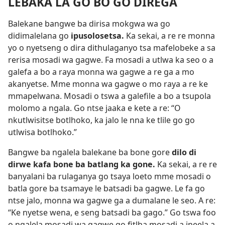
LEBAKA LA GO BO GO DIREGA
Balekane bangwe ba dirisa mokgwa wa go
didimalelana go
ipusolosetsa.
Ka sekai, a re re monna
yo o nyetseng o dira dithulaganyo tsa mafelobeke a sa
rerisa mosadi wa gagwe. Fa mosadi a utlwa ka seo o a
galefa a bo a raya monna wa gagwe a re ga a mo
akanyetse. Mme monna wa gagwe o mo raya a re ke
mmapelwana. Mosadi o tswa a galefile a bo a tsupola
molomo a ngala. Go ntse jaaka e kete a re: “O
nkutlwisitse botlhoko, ka jalo le nna ke tlile go go
utlwisa botlhoko.”
Bangwe ba ngalela balekane ba bone gore
dilo di
dirwe kafa bone ba batlang ka gone.
Ka sekai, a re re
banyalani ba rulaganya go tsaya loeto mme mosadi o
batla gore ba tsamaye le batsadi ba gagwe. Le fa go
ntse jalo, monna wa gagwe ga a dumalane le seo. A re:
“Ke nyetse wena, e seng batsadi ba gago.” Go tswa foo
o ngalela mosadi wa gagwe go fitlha mosadi a ineela a