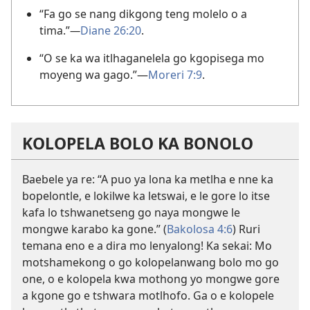
“Fa go se nang dikgong teng molelo o a
tima.”
—
Diane 26:20
.
“O se ka wa itlhaganelela go kgopisega mo
moyeng wa gago.”—
Moreri 7:9
.
KOLOPELA BOLO KA BONOLO
Baebele ya re: “A puo ya lona ka metlha e nne ka
bopelontle, e lokilwe ka letswai, e le gore lo itse
kafa lo tshwanetseng go naya mongwe le
mongwe karabo ka gone.” (
Bakolosa 4:6
) Ruri
temana eno e a dira mo lenyalong! Ka sekai: Mo
motshamekong o go kolopelanwang bolo mo go
one, o e kolopela kwa mothong yo mongwe gore
a kgone go e tshwara motlhofo. Ga o e kolopele