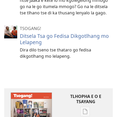
ntse jaaka e kete lo mo kgolegelong mmogo
go na le go itumela mmogo? Go na le ditsela
tse tlhano tse di ka thusang lenyalo la gago.
TSOGANG!
Ditsela Tsa go Fedisa Dikgotlhang mo
Lelapeng
Dira dilo tseno tse thataro go fedisa
dikgotlhang mo lelapeng.
TLHOPHA E O E
TSAYANG
Ditsela