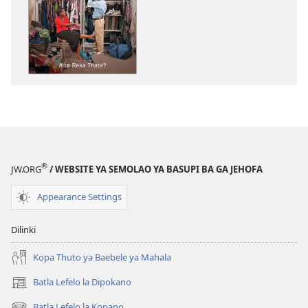
tsa
go
itseela
dikgatiso
tsa
ileketeroniki
TSOGANG!
A
re
Reka
®
JW.ORG
/ WEBSITE YA SEMOLAO YA BASUPI BA GA JEHOFA
Thata?
Appearance Settings
Dilinki
Kopa Thuto ya Baebele ya Mahala
Batla Lefelo la Dipokano
(e
bula
Batla Lefelo la Kopano