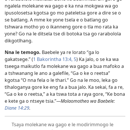
ngalela molekane wa gago e ka nna mokgwa wa go
ipusolosetsa kgotsa go mo pateletsa gore a dire se o
se batlang. A mme ke yone tsela e o batlang go
tshwara motho yo o ikanneng gore o tla mo rata ka
yone? Go na le ditsela tse di botoka tsa go rarabolola
dikgotlhang.
Nna le temogo.
Baebele ya re lorato “ga lo
gakatsege.” (
1 Bakorintha 13:4, 5
) Ka jalo, o se ka wa
tseega maikutlo fa molekane wa gago a bua mafoko a
a tshwanang le ano a galefile, “Ga o ke o reetsa”
kgotsa “O nna fela o le thari.” Go na le moo, leka go
tlhaloganya gore ke eng fa a bua jalo. Ka sekai, fa a re,
“Ga o ke o reetsa,” a ka tswa tota a raya gore, “Ke bona
e kete ga o ntseye tsia.”
—Molaomotheo wa Baebele:
Diane 14:29
.
Tsaya molekane wa gago e le modirimmogo le