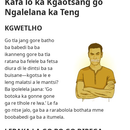
Kafa lo ka Kgaotsang go
Ngalelana ka Teng
KGWETLHO
Go tla jang gore batho
ba babedi ba ba
ikanneng gore ba tla
ratana ba felele ba fetsa
diura di le dintsi ba sa
buisane—kgotsa le e
leng malatsi a le mantsi?
Ba ipolelela jaana: ‘Go
botoka ka gonne gone
ga re tlhole re lwa.’ Le fa
go ntse jalo, ga ba a rarabolola bothata mme
boobabedi ga ba a itumela.