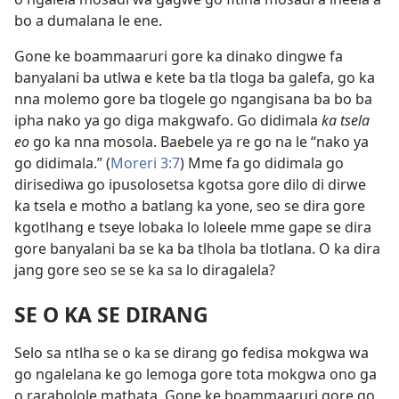
bo a dumalana le ene.
Gone ke boammaaruri gore ka dinako dingwe fa
banyalani ba utlwa e kete ba tla tloga ba galefa, go ka
nna molemo gore ba tlogele go ngangisana ba bo ba
ipha nako ya go diga makgwafo. Go didimala
ka tsela
eo
go ka nna mosola. Baebele ya re go na le “nako ya
go didimala.” (
Moreri 3:7
) Mme fa go didimala go
dirisediwa go ipusolosetsa kgotsa gore dilo di dirwe
ka tsela e motho a batlang ka yone, seo se dira gore
kgotlhang e tseye lobaka lo loleele mme gape se dira
gore banyalani ba se ka ba tlhola ba tlotlana. O ka dira
jang gore seo se se ka sa lo diragalela?
SE O KA SE DIRANG
Selo sa ntlha se o ka se dirang go fedisa mokgwa wa
go ngalelana ke go lemoga gore tota mokgwa ono ga
o rarabolole mathata. Gone ke boammaaruri gore go