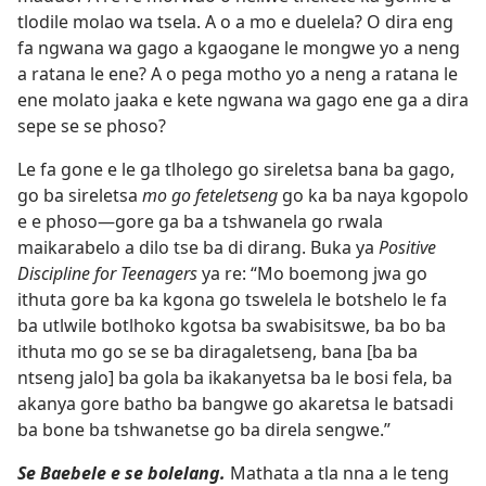
tlodile molao wa tsela. A o a mo e duelela? O dira eng
fa ngwana wa gago a kgaogane le mongwe yo a neng
a ratana le ene? A o pega motho yo a neng a ratana le
ene molato jaaka e kete ngwana wa gago ene ga a dira
sepe se se phoso?
Le fa gone e le ga tlholego go sireletsa bana ba gago,
go ba sireletsa
mo go feteletseng
go ka ba naya kgopolo
e e phoso—gore ga ba a tshwanela go rwala
maikarabelo a dilo tse ba di dirang. Buka ya
Positive
Discipline for Teenagers
ya re: “Mo boemong jwa go
ithuta gore ba ka kgona go tswelela le botshelo le fa
ba utlwile botlhoko kgotsa ba swabisitswe, ba bo ba
ithuta mo go se se ba diragaletseng, bana [ba ba
ntseng jalo] ba gola ba ikakanyetsa ba le bosi fela, ba
akanya gore batho ba bangwe go akaretsa le batsadi
ba bone ba tshwanetse go ba direla sengwe.”
Se Baebele e se bolelang.
Mathata a tla nna a le teng