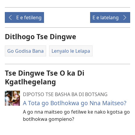
E e fetileng
E e latelang
Ditlhogo Tse Dingwe
Go Godisa Bana
Lenyalo le Lelapa
Tse Dingwe Tse O ka Di
Kgatlhegelang
DIPOTSO TSE BASHA BA DI BOTSANG
A Tota go Botlhokwa go Nna Maitseo?
A go nna maitseo go fetilwe ke nako kgotsa go
botlhokwa gompieno?