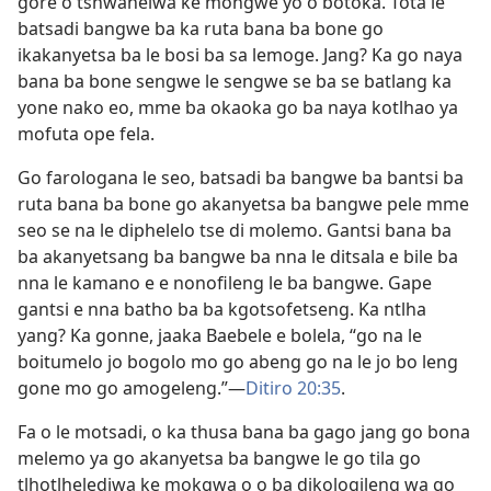
gore o tshwanelwa ke mongwe yo o botoka. Tota le
batsadi bangwe ba ka ruta bana ba bone go
ikakanyetsa ba le bosi ba sa lemoge. Jang? Ka go naya
bana ba bone sengwe le sengwe se ba se batlang ka
yone nako eo, mme ba okaoka go ba naya kotlhao ya
mofuta ope fela.
Go farologana le seo, batsadi ba bangwe ba bantsi ba
ruta bana ba bone go akanyetsa ba bangwe pele mme
seo se na le diphelelo tse di molemo. Gantsi bana ba
ba akanyetsang ba bangwe ba nna le ditsala e bile ba
nna le kamano e e nonofileng le ba bangwe. Gape
gantsi e nna batho ba ba kgotsofetseng. Ka ntlha
yang? Ka gonne, jaaka Baebele e bolela, “go na le
boitumelo jo bogolo mo go abeng go na le jo bo leng
gone mo go amogeleng.”—
Ditiro 20:35
.
Fa o le motsadi, o ka thusa bana ba gago jang go bona
melemo ya go akanyetsa ba bangwe le go tila go
tlhotlhelediwa ke mokgwa o o ba dikologileng wa go