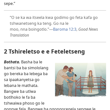
sepe.”
“O se ka wa itseela kwa godimo go feta kafa go
tshwanetseng ka teng. Go na le
moo, nna boingotlo.”—
Baroma 12:3
,
Good News
Translation
2 Tshireletso e e Feteletseng
Bothata.
Basha ba le
bantsi ba ba simololang
go bereka ba lebega ba
sa ipaakanyetsa go
lebana le mathata.
Bangwe ba utlwa
botlhoko le fa ba
tshwaiwa phoso go le
gonnye fela. Bangwe ba ngongoregela sengwe le