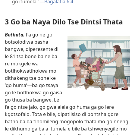
go itumela.”—
Bagalatia 6:4
3 Go ba Naya Dilo Tse Dintsi Thata
Bothata.
Fa go ne go
botsolodiwa basha
bangwe, diperesente di
le 81 tsa bone ba ne ba
re mokgele wa
botlhokwatlhokwa mo
dithakeng tsa bone ke
‘go huma’—ba go tsaya
go le botlhokwa go gaisa
go thusa ba bangwe. Le
fa go ntse jalo, go gwalalela go huma ga go lere
kgotsofalo. Tota e bile, dipatlisiso di bontsha gore
batho ba ba tlhomileng mogopolo thata mo go nneng
le dikhumo ga ba a itumela e bile ba tshwenyegile mo