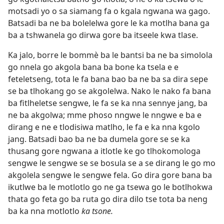
motsadi yo o sa siamang fa o kgala ngwana wa gago.
Batsadi ba ne ba bolelelwa gore le ka motlha bana ga
ba a tshwanela go dirwa gore ba itseele kwa tlase.
Ka jalo, borre le bommè ba le bantsi ba ne ba simolola
go nnela go akgola bana ba bone ka tsela e e
feteletseng, tota le fa bana bao ba ne ba sa dira sepe
se ba tlhokang go se akgolelwa. Nako le nako fa bana
ba fitlheletse sengwe, le fa se ka nna sennye jang, ba
ne ba akgolwa; mme phoso nngwe le nngwe e ba e
dirang e ne e tlodisiwa matlho, le fa e ka nna kgolo
jang. Batsadi bao ba ne ba dumela gore se se ka
thusang gore ngwana a itlotle ke go tlhokomologa
sengwe le sengwe se se bosula se a se dirang le go mo
akgolela sengwe le sengwe fela. Go dira gore bana ba
ikutlwe ba le motlotlo go ne ga tsewa go le botlhokwa
thata go feta go ba ruta go dira dilo tse tota ba neng
ba ka nna motlotlo
ka tsone.