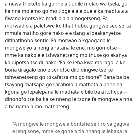
a newa thekete ka gonne a tlodile molao wa tsela, go
ka nna molemo go mo tlogela a e duela ka madi a a a
fiwang kgotsa ka madi a a a amogetseng. Fa
morwadio a paletswe ke tlhatlhobo, gongwe seo se ka
mmula matlho gore nako e e tlang a ipaakanyetse
ditlhatlhobo sentle. Fa morwao a kgaogana le
mongwe yo a neng a ratana le ene, mo gomotse—
mme ka nako e e tshwanetseng mo thuse go akanya
ka dipotso tse di jaaka, ‘Fa ke leba kwa morago, a ke
bona tiragalo eno e senotse dilo dingwe tse ke
tshwanetseng go tokafatsa mo go tsone?’ Bana ba ba
tsayang matsapa go rarabolola mathata a bone ba
kgona go lepalepana
le mathata e bile ba a itshepa—
dinonofo tse ba ka se nneng le tsone fa mongwe a nna
a ba namola mo mathateng.
“A mongwe le mongwe a bontshe se tiro ya gagwe
e leng sone, mme ke gone a tla nnang le lebaka la