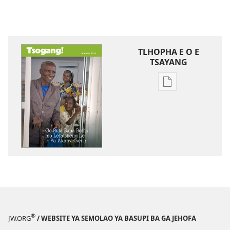
TLHOPHA E O E
TSAYANG
Ditsela
tsa
go
itseela
dikgatiso
tsa
ileketeroniki
TSOGANG!
Go
Ruta
Bana
®
JW.ORG
/ WEBSITE YA SEMOLAO YA BASUPI BA GA JEHOFA
Botho