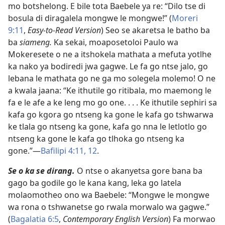
mo botshelong. E bile tota Baebele ya re: “Dilo tse di
bosula di diragalela mongwe le mongwe!” (
Moreri
9:11
,
Easy-to-Read Version
) Seo se akaretsa le batho ba
ba
siameng.
Ka sekai, moaposetoloi Paulo wa
Mokeresete o ne a itshokela mathata a mefuta yotlhe
ka nako ya bodiredi jwa gagwe. Le fa go ntse jalo, go
lebana le mathata go ne ga mo solegela molemo! O ne
a kwala jaana: “Ke ithutile go ritibala, mo maemong le
fa e le afe a ke leng mo go one. . . . Ke ithutile sephiri sa
kafa go kgora go ntseng ka gone le kafa go tshwarwa
ke tlala go ntseng ka gone, kafa go nna le letlotlo go
ntseng ka gone le kafa go tlhoka go ntseng ka
gone.”—
Bafilipi 4:11, 12
.
Se o ka se dirang.
O ntse o akanyetsa gore bana ba
gago ba godile go le kana kang, leka go latela
molaomotheo ono wa Baebele: “Mongwe le mongwe
wa rona o tshwanetse go rwala morwalo wa gagwe.”
(
Bagalatia 6:5
,
Contemporary English Version
) Fa morwao