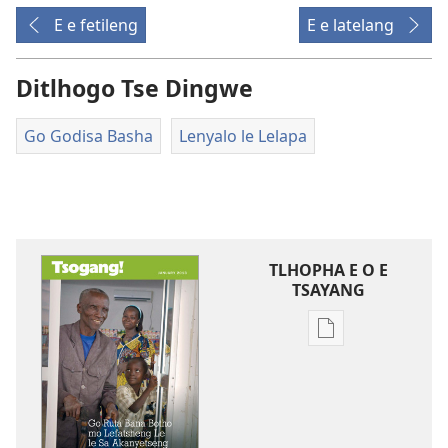
E e fetileng
E e latelang
Ditlhogo Tse Dingwe
Go Godisa Basha
Lenyalo le Lelapa
TLHOPHA E O E
TSAYANG
Ditsela
tsa
go
itseela
dikgatiso