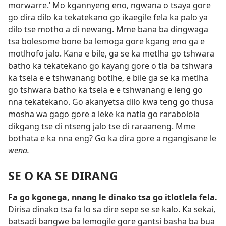
morwarre.’ Mo kgannyeng eno, ngwana o tsaya gore
go dira dilo ka tekatekano go ikaegile fela ka palo ya
dilo tse motho a di newang. Mme bana ba dingwaga
tsa bolesome bone ba lemoga gore kgang eno ga e
motlhofo jalo. Kana e bile, ga se ka metlha go tshwara
batho ka tekatekano go kayang gore o tla ba tshwara
ka tsela e e tshwanang botlhe, e bile ga se ka metlha
go tshwara batho ka tsela e e tshwanang e leng go
nna tekatekano. Go akanyetsa dilo kwa teng go thusa
mosha
wa gago gore a leke ka natla go rarabolola
dikgang tse di ntseng jalo tse di raraaneng. Mme
bothata e ka nna eng? Go ka dira gore a ngangisane le
wena.
SE O KA SE DIRANG
Fa go kgonega, nnang le dinako tsa go itlotlela fela.
Dirisa dinako tsa fa lo sa dire sepe se se kalo. Ka sekai,
batsadi bangwe ba lemogile gore gantsi basha ba bua