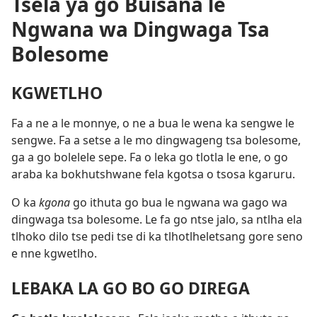
Tsela ya go Buisana le
Ngwana wa Dingwaga Tsa
Bolesome
KGWETLHO
Fa a ne a le monnye, o ne a bua le wena ka sengwe le
sengwe. Fa a setse a le mo dingwageng tsa bolesome,
ga a go bolelele sepe. Fa o leka go tlotla le ene, o go
araba ka bokhutshwane fela kgotsa o tsosa kgaruru.
O ka
kgona
go ithuta go bua le ngwana wa gago wa
dingwaga tsa bolesome. Le fa go ntse jalo, sa ntlha ela
tlhoko dilo tse pedi tse di ka tlhotlheletsang gore seno
e nne kgwetlho.
LEBAKA LA GO BO GO DIREGA