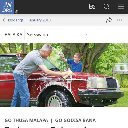
JW.ORG
Tsena
(e
Fetola
Senka
BO
bula
puo
JW.ORG/T
ME
Tsogang! | January 2013
tsebe
ya
e
saete
BALA KA
nngwe)
GO THUSA MALAPA | GO GODISA BANA