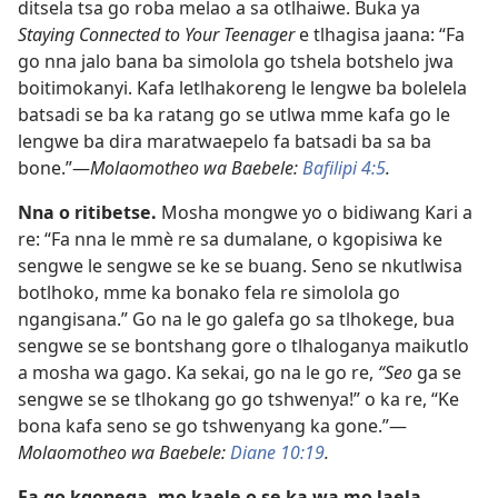
ditsela tsa go roba melao a sa otlhaiwe. Buka ya
Staying Connected to Your Teenager
e tlhagisa jaana: “Fa
go nna jalo bana ba simolola go tshela botshelo jwa
boitimokanyi. Kafa letlhakoreng le lengwe ba bolelela
batsadi se ba ka ratang go se utlwa mme kafa go le
lengwe ba dira maratwaepelo fa batsadi ba sa ba
bone.”—
Molaomotheo wa Baebele:
Bafilipi 4:5
.
Nna o ritibetse.
Mosha mongwe yo o bidiwang Kari a
re: “Fa nna le mmè re sa dumalane, o kgopisiwa ke
sengwe le sengwe se ke se buang. Seno se nkutlwisa
botlhoko, mme ka bonako fela re simolola go
ngangisana.” Go na le go galefa go sa tlhokege, bua
sengwe se se bontshang gore o tlhaloganya maikutlo
a mosha wa gago. Ka sekai, go na le go re,
“Seo
ga se
sengwe se se tlhokang go go tshwenya!” o ka re, “Ke
bona kafa seno se go tshwenyang ka gone.”—
Molaomotheo wa Baebele:
Diane 10:19
.
Fa go kgonega, mo kaele o se ka wa mo laela.