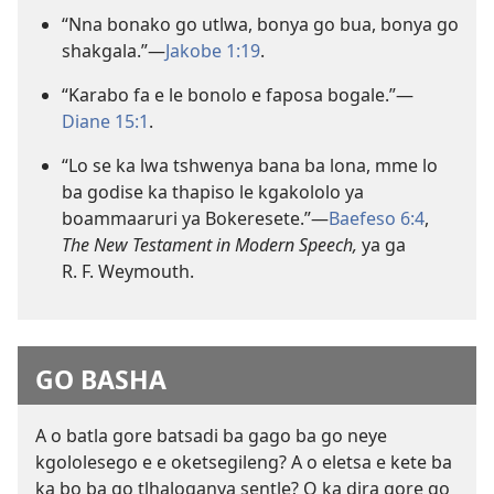
“Nna bonako go utlwa, bonya go bua, bonya go
shakgala.”—
Jakobe 1:19
.
“Karabo fa e le bonolo e faposa bogale.”—
Diane 15:1
.
“Lo se ka lwa tshwenya bana ba lona, mme lo
ba godise ka thapiso le kgakololo ya
boammaaruri ya Bokeresete.”—
Baefeso 6:4
,
The New Testament in Modern Speech,
ya ga
R. F. Weymouth.
GO BASHA
A o batla gore batsadi ba gago ba go neye
kgololesego e e oketsegileng? A o eletsa e kete ba
ka bo ba go tlhaloganya sentle? O ka dira gore go