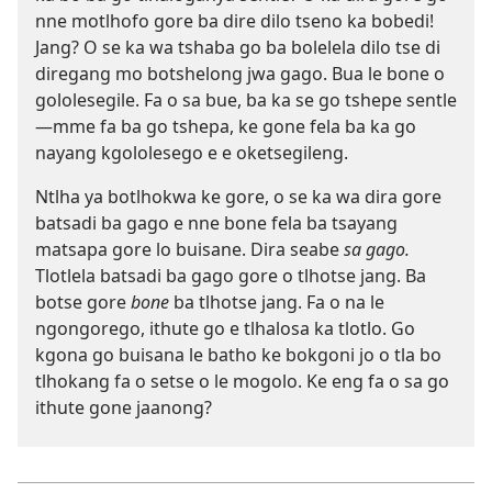
nne motlhofo gore ba dire dilo tseno ka bobedi!
Jang? O se ka wa tshaba go ba bolelela dilo tse di
diregang mo botshelong jwa gago. Bua le bone o
gololesegile. Fa o sa bue, ba ka se go tshepe sentle
—mme fa ba go tshepa, ke gone fela ba ka go
nayang kgololesego e e oketsegileng.
Ntlha ya botlhokwa ke gore, o se ka wa dira gore
batsadi ba gago e nne bone fela ba tsayang
matsapa gore lo buisane. Dira seabe
sa gago.
Tlotlela batsadi ba gago gore o tlhotse jang. Ba
botse gore
bone
ba tlhotse jang. Fa o na le
ngongorego, ithute go e tlhalosa ka tlotlo. Go
kgona go buisana le batho ke bokgoni jo o tla bo
tlhokang fa o setse o le mogolo. Ke eng fa o sa go
ithute gone jaanong?