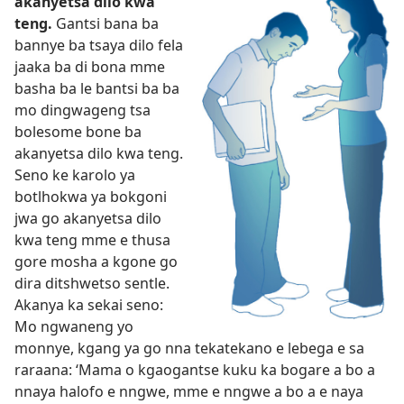
akanyetsa dilo kwa
teng.
Gantsi bana ba
bannye ba tsaya dilo fela
jaaka ba di bona mme
basha ba le bantsi ba ba
mo dingwageng tsa
bolesome bone ba
akanyetsa dilo kwa teng.
Seno ke karolo ya
botlhokwa ya bokgoni
jwa go akanyetsa dilo
kwa teng mme e thusa
gore mosha a kgone go
dira ditshwetso sentle.
Akanya ka sekai seno:
Mo ngwaneng yo
monnye, kgang ya go nna tekatekano e lebega e sa
raraana: ‘Mama o kgaogantse kuku ka bogare a bo a
nnaya halofo e nngwe, mme e nngwe a bo a e naya