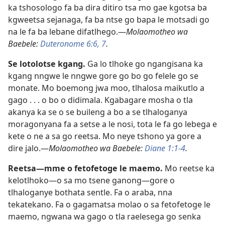
ka tshosologo fa ba dira ditiro tsa mo gae kgotsa ba
kgweetsa sejanaga, fa ba ntse go bapa le motsadi go
na le fa ba lebane difatlhego.—
Molaomotheo wa
Baebele:
Duteronome 6:6, 7
.
Se lotolotse kgang.
Ga lo tlhoke go ngangisana ka
kgang nngwe le nngwe gore go bo go felele go se
monate. Mo boemong jwa moo, tlhalosa maikutlo a
gago . . . o bo o didimala. Kgabagare mosha o tla
akanya ka se o se buileng a bo a se tlhaloganya
moragonyana fa a setse a le nosi, tota le fa go lebega e
kete o ne a sa go reetsa. Mo neye tshono ya gore a
dire jalo.—
Molaomotheo wa Baebele:
Diane 1:1-4
.
Reetsa—mme o fetofetoge le maemo.
Mo reetse ka
kelotlhoko—o sa mo tsene ganong—gore o
tlhaloganye bothata sentle. Fa o araba, nna
tekatekano. Fa o gagamatsa molao o sa fetofetoge le
maemo, ngwana wa gago o tla raelesega go senka