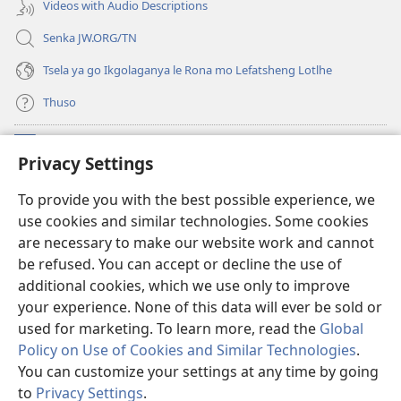
Videos with Audio Descriptions
Senka JW.ORG/TN
Tsela ya go Ikgolaganya le Rona mo Lefatsheng Lotlhe
Thuso
Meneelo
(e
Privacy Settings
bula
tsebe
LAEBORARI YA MO INTERNET
To provide you with the best possible experience, we
(e
e
use cookies and similar technologies. Some cookies
bula
nngwe)
®
JW Hub
tsebe
are necessary to make our website work and cannot
(e
e
be refused. You can accept or decline the use of
bula
nngwe)
App
ya
JW Library
tsebe
additional cookies, which we use only to improve
e
your experience. None of this data will ever be sold or
nngwe)
used for marketing. To learn more, read the
Global
Policy on Use of Cookies and Similar Technologies
.
You can customize your settings at any time by going
Copyright
© 2026 Watch Tower Bible and Tract Society of Pennsylvania.
MELAWANA YA TIRISO
|
MOLAWANA WA TSHIRELETSEGO
|
PRIVACY
to
Privacy Settings
.