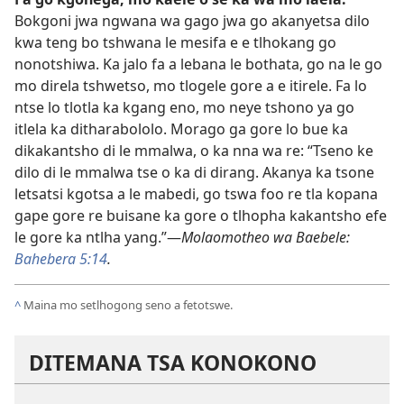
Bokgoni jwa ngwana wa gago jwa go akanyetsa dilo
kwa teng bo tshwana le mesifa e e tlhokang go
nonotshiwa. Ka jalo fa a lebana le bothata, go na le go
mo direla tshwetso, mo tlogele gore a e itirele. Fa lo
ntse lo tlotla ka kgang eno, mo neye tshono ya go
itlela ka ditharabololo. Morago ga gore lo bue ka
dikakantsho di le mmalwa, o ka nna wa re: “Tseno ke
dilo di le mmalwa tse o ka di dirang. Akanya ka tsone
letsatsi kgotsa a le mabedi, go tswa foo re tla kopana
gape gore re buisane ka gore o tlhopha kakantsho efe
le gore ka ntlha yang.”—
Molaomotheo wa Baebele:
Bahebera 5:14
.
^
Maina mo setlhogong seno a fetotswe.
DITEMANA TSA KONOKONO