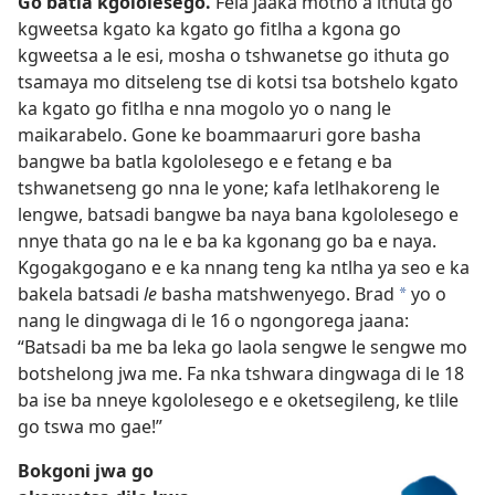
Go batla kgololesego.
Fela jaaka motho a ithuta go
kgweetsa kgato ka kgato go fitlha a kgona go
kgweetsa a le esi, mosha o tshwanetse go ithuta go
tsamaya mo ditseleng tse di kotsi tsa botshelo kgato
ka kgato go fitlha e nna mogolo yo o nang le
maikarabelo. Gone ke boammaaruri gore basha
bangwe ba batla kgololesego e e fetang e ba
tshwanetseng go nna le yone; kafa letlhakoreng le
lengwe, batsadi bangwe ba naya bana kgololesego e
nnye thata go na le e ba ka kgonang go ba e naya.
Kgogakgogano e e ka nnang teng ka ntlha ya seo e ka
bakela batsadi
le
basha matshwenyego. Brad
yo o
*
nang le dingwaga di le 16 o ngongorega jaana:
“Batsadi ba me ba leka go laola sengwe le sengwe mo
botshelong jwa me. Fa nka tshwara dingwaga di le 18
ba ise ba nneye kgololesego e e oketsegileng, ke tlile
go tswa mo gae!”
Bokgoni jwa go