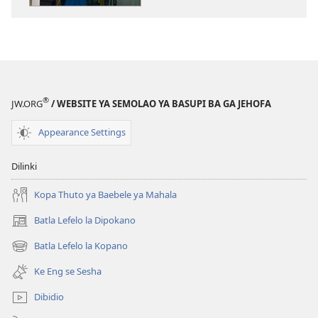
tsa
ileketeroniki
TSOGANG!
Go
Ruta
Bana
®
JW.ORG
/ WEBSITE YA SEMOLAO YA BASUPI BA GA JEHOFA
Botho
mo
Appearance Settings
Lefatsheng
Le
Dilinki
le
Sa
Kopa Thuto ya Baebele ya Mahala
Akanyetseng
Batla Lefelo la Dipokano
(e
bula
Batla Lefelo la Kopano
(e
tsebe
bula
e
Ke Eng se Sesha
tsebe
nngwe)
e
Dibidio
nngwe)