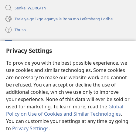
Senka JW.ORG/TN
Tsela ya go Ikgolaganya le Rona mo Lefatsheng Lotlhe
Thuso
Meneelo
(e
Privacy Settings
bula
tsebe
LAEBORARI YA MO INTERNET
To provide you with the best possible experience, we
(e
e
use cookies and similar technologies. Some cookies
bula
nngwe)
®
JW Hub
tsebe
are necessary to make our website work and cannot
(e
e
bula
be refused. You can accept or decline the use of
nngwe)
App
ya
JW Library
tsebe
additional cookies, which we use only to improve
e
your experience. None of this data will ever be sold or
nngwe)
used for marketing. To learn more, read the
Global
Policy on Use of Cookies and Similar Technologies
.
Copyright
© 2026 Watch Tower Bible and Tract Society of Pennsylvania.
You can customize your settings at any time by going
MELAWANA YA TIRISO
|
MOLAWANA WA TSHIRELETSEGO
|
PRIVACY
to
Privacy Settings
.
Tl
SETTINGS