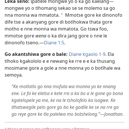
Leka seno:
Ipatlele mongwe yo o ka go kaelang—
mongwe yo o tlhomang sekao se se molemo sa go
nna monna wa mmatota.
Mmotse gore ke dinonofo
*
dife tse a akanyang gore di botlhokwa thata gore
motho e nne monna wa mmatota. Go tswa foo,
mmotse gore
wena
o ka dira jang gore o nne le
dinonofo tseno.—
Diane 1:5
.
Go akantshiwa gore o bale:
Diane kgaolo 1-9
. Ela
tlhoko kgakololo e e newang ke rre e e ka thusang
mosimane gore a gole a nne monna yo o botlhale wa
semoya.
“Ke motlotlo go nna mofuta wa monna yo ke nnang
ene. Le fa ke eletsa e kete rre a ka bo a le gone go bona
kgatelopele ya me, ke na le tsholofelo ka isagwe. Ke
tlhatswegile pelo gore go bo ke godile ke se na rre ga
go reye gore ke tla palelwa mo botshelong.”—Jonathan.
^
Maina mangwe mo setlhogong seno a fetotswe.