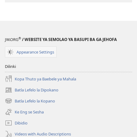
ileketeroniki
TSOGANG!
Go
Diragetseng
ka
®
JW.ORG
/ WEBSITE YA SEMOLAO YA BASUPI BA GA JEHOFA
Bopelotelele?
Appearance Settings
Dilinki
Kopa Thuto ya Baebele ya Mahala
Batla Lefelo la Dipokano
(e
bula
Batla Lefelo la Kopano
(e
tsebe
bula
e
Ke Eng se Sesha
tsebe
nngwe)
e
Dibidio
nngwe)
Videos with Audio Descriptions