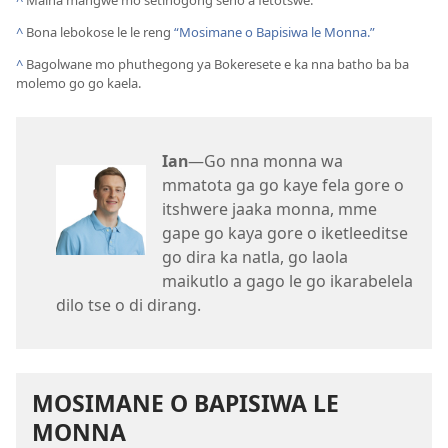
^
Bona lebokose le le reng
“Mosimane o Bapisiwa le Monna.”
^
Bagolwane mo phuthegong ya Bokeresete e ka nna batho ba ba
molemo go go kaela.
Ian
—Go nna monna wa
mmatota ga go kaye fela gore o
itshwere jaaka monna, mme
gape go kaya gore o iketleeditse
go dira ka natla, go laola
maikutlo a gago le go ikarabelela
dilo tse o di dirang.
MOSIMANE O BAPISIWA LE
MONNA