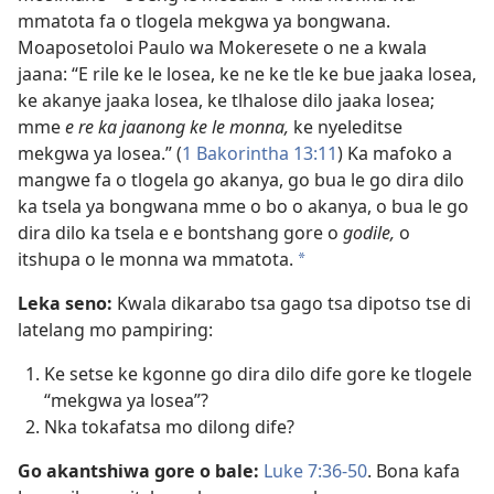
mmatota fa o tlogela mekgwa ya bongwana.
Moaposetoloi Paulo wa Mokeresete o ne a kwala
jaana: “E rile ke le losea, ke ne ke tle ke bue jaaka losea,
ke akanye jaaka losea, ke tlhalose dilo jaaka losea;
mme
e re ka jaanong ke le monna,
ke nyeleditse
mekgwa ya losea.” (
1 Bakorintha 13:11
) Ka mafoko a
mangwe fa o tlogela go akanya, go bua le go dira dilo
ka tsela ya bongwana
mme o bo o akanya, o bua le go
dira dilo ka tsela e e bontshang gore o
godile,
o
itshupa o le monna wa mmatota.
*
Leka seno:
Kwala dikarabo tsa gago tsa dipotso tse di
latelang mo pampiring:
Ke setse ke kgonne go dira dilo dife gore ke tlogele
“mekgwa ya losea”?
Nka tokafatsa mo dilong dife?
Go akantshiwa gore o bale:
Luke 7:36-50
. Bona kafa