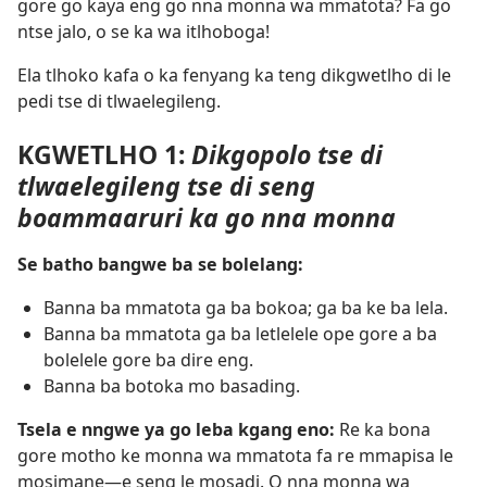
gore go kaya eng go nna monna wa mmatota? Fa go
ntse jalo, o se ka wa itlhoboga!
Ela tlhoko kafa o ka fenyang ka teng dikgwetlho di le
pedi tse di tlwaelegileng.
KGWETLHO 1:
Dikgopolo tse di
tlwaelegileng tse di seng
boammaaruri ka go nna monna
Se batho bangwe ba se bolelang:
Banna ba mmatota ga ba bokoa; ga ba ke ba lela.
Banna ba mmatota ga ba letlelele ope gore a ba
bolelele gore ba dire eng.
Banna ba botoka mo basading.
Tsela e nngwe ya go leba kgang eno:
Re ka bona
gore motho ke monna wa mmatota fa re mmapisa le
mosimane—e seng le mosadi. O nna monna wa