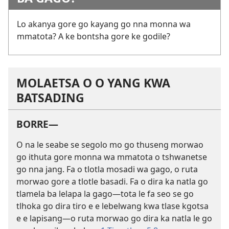
Lo akanya gore go kayang go nna monna wa
mmatota? A ke bontsha gore ke godile?
MOLAETSA O O YANG KWA
BATSADING
BORRE—
O na le seabe se segolo mo go thuseng morwao
go ithuta gore monna wa mmatota o tshwanetse
go nna jang. Fa o tlotla mosadi wa gago, o ruta
morwao gore a tlotle basadi. Fa o dira ka natla go
tlamela ba lelapa la gago—tota le fa seo se go
tlhoka go dira tiro e e lebelwang kwa tlase kgotsa
e e lapisang—o ruta morwao go dira ka natla le go