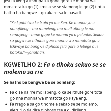
Jesu a ileng a itshupa ka gone gore ke monna wa
mmatota ka go (1) emela se se siameng le go (2) tlotla
batho ba bangwe—go akaretsa le basadi.
“Ke kgatlhiwa ke tsala ya me Ken. Ke monna yo o
nonofileng—mo mmeleng, mo maikutlong le mo
semoyeng—mme gape ke monna yo o pelontle. Sekao
sa gagwe se nthutile gore monna wa mmatota ga a
tshwaye ba bangwe diphoso fela gore a lebege a le
botoka.”—Jonathan.
KGWETLHO 2:
Fa o tlhoka sekao se se
molemo sa rre
Se batho ba bangwe ba se bolelang:
Fa o se na rre mo lapeng, o ka se ithute gore tota
go nna monna wa mmatota go kaya eng.
Fa rrago a sa go tlhomele sekao se se molemo,
eleruri o tla dira diphoso tse a di dirileng.