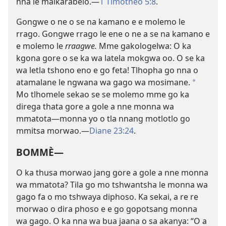
nna le maikarabelo.—
1 Timotheo 5:8
.
Gongwe o ne o se na kamano e e molemo le
rrago. Gongwe rrago le ene o ne a se na kamano e
e molemo le
rraagwe.
Mme gakologelwa: O ka
kgona gore o se ka wa latela mokgwa oo. O se ka
wa letla tshono eno e go feta! Tlhopha go nna o
atamalane le ngwana wa gago wa mosimane.
*
Mo tlhomele sekao se se molemo mme go ka
direga thata gore a gole a nne monna wa
mmatota—monna yo o tla nnang motlotlo go
mmitsa morwao.—
Diane 23:24
.
BOMMÈ—
O ka thusa morwao jang gore a gole a nne monna
wa mmatota? Tila go mo tshwantsha le monna wa
gago fa o mo tshwaya diphoso. Ka sekai, a re re
morwao o dira phoso e e go gopotsang monna
wa gago. O ka nna wa bua jaana o sa akanya: “O a