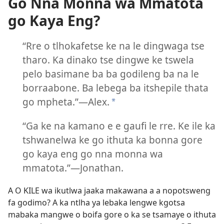
Go Nna Monna wa Mmatota
go Kaya Eng?
“Rre o tlhokafetse ke na le dingwaga tse
tharo. Ka dinako tse dingwe ke tswela
pelo basimane ba ba godileng ba na le
borraabone. Ba lebega ba itshepile thata
go mpheta.”—Alex.
*
“Ga ke na kamano e e gaufi le rre. Ke ile ka
tshwanelwa ke go ithuta ka bonna gore
go kaya eng go nna monna wa
mmatota.”—Jonathan.
A O KILE wa ikutlwa jaaka makawana a a nopotsweng
fa godimo? A ka ntlha ya lebaka lengwe kgotsa
mabaka mangwe o boifa gore o ka se tsamaye o ithuta