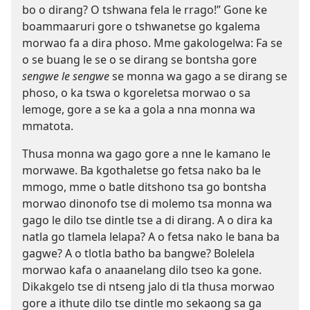
bo o dirang? O tshwana fela le rrago!” Gone ke
boammaaruri gore o tshwanetse go kgalema
morwao fa a dira phoso. Mme gakologelwa: Fa se
o se buang le se o se dirang se bontsha gore
sengwe le sengwe
se monna wa gago a se dirang se
phoso, o ka tswa o kgoreletsa morwao o sa
lemoge, gore a se ka a gola a nna monna wa
mmatota.
Thusa monna wa gago gore a nne le kamano le
morwawe. Ba kgothaletse go fetsa nako ba le
mmogo, mme o batle ditshono tsa go bontsha
morwao dinonofo tse di molemo tsa monna wa
gago le dilo tse dintle tse a di dirang. A o dira ka
natla go tlamela lelapa? A o fetsa nako le bana ba
gagwe? A o tlotla batho ba bangwe? Bolelela
morwao kafa o anaanelang dilo tseo ka gone.
Dikakgelo tse di ntseng jalo di tla thusa morwao
gore a ithute dilo tse dintle mo sekaong sa ga