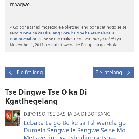
rraagwe..
^
Go bona tshedimosetso e e oketsegileng bona setlhogo se se
reng
“Borre ba ka Dira Jang Gore ba Nne ba Atamalane le
Bomorwaabone?”
se se mo makasineng wa
Tora ya Tebelo
ya
November 1, 2011 o o gatisitsweng ke Basupi ba ga Jehofa.
E e fetileng
E e latelang
Tse Dingwe Tse O ka Di
Kgatlhegelang
DIPOTSO TSE BASHA BA DI BOTSANG
Lebaka La go Bo ke sa Tshwanela go
Dumela Sengwe le Sengwe Se se Mo
Metsweding ya Tshedimosetso​—