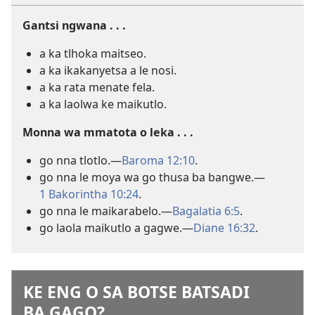
Gantsi ngwana . . .
a ka tlhoka maitseo.
a ka ikakanyetsa a le nosi.
a ka rata menate fela.
a ka laolwa ke maikutlo.
Monna wa mmatota o leka . . .
go nna tlotlo.—
Baroma 12:10
.
go nna le moya wa go thusa ba bangwe.—
1 Bakorintha 10:24
.
go nna le maikarabelo.—
Bagalatia 6:5
.
go laola maikutlo a gagwe.—
Diane 16:32
.
KE ENG O SA BOTSE BATSADI
BA GAGO?