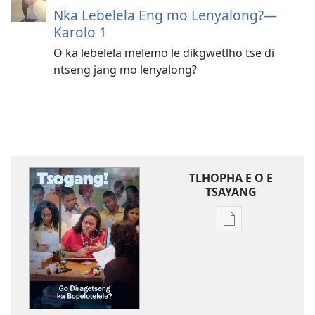
Nka Lebelela Eng mo Lenyalong?​—
Karolo 1
O ka lebelela melemo le dikgwetlho tse di
ntseng jang mo lenyalong?
TLHOPHA E O E
TSAYANG
Ditsela
tsa
go
itseela
dikgatiso
tsa