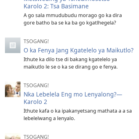
Karolo 2: Tsa Basimane
A go sala mmudubudu morago go ka dira
gore batho ba se ka ba go kgatlhegela?
TSOGANG!
O ka Fenya Jang Kgatelelo ya Maikutlo?
Ithute ka dilo tse di bakang kgatelelo ya
maikutlo le se o ka se dirang go e fenya.
TSOGANG!
Nka Lebelela Eng mo Lenyalong?—
Karolo 2
Ithute kafa o ka ipakanyetsang mathata a a sa
lebelelwang a lenyalo.
TSOGANG!