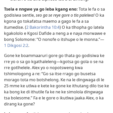
Tsela e nngwe ya go leba kgang eno:
Tota le fa o sa
godisiwa sentle,
seo ga se reye gore o tla palelwa!
O ka
kgona go tokafatsa maemo a gago le fa a sa
itumedise. (
2 Bakorintha 10:4
) O ka tlhopha go latela
kgakololo e Kgosi Dafide a neng a e naya morwawe e
bong Solomone: “O nonofe o itshupe o le monna.”—
1 Dikgosi 2:2
.
Gone ke boammaaruri gore go thata go godisiwa ke
rre yo o sa go kgathaleleng—kgotsa go gola o se na
rre gotlhelele. Alex yo o nopotsweng kwa
tshimologong a re: “Go sa itse rrago go busetsa
morago tota mo botshelong. Ke na le dingwaga di le
25 mme ke utlwa e kete ke gone ke ithutang dilo tse ke
ka bong ke di ithutile fa ke ne ke simolola dingwaga
tsa bolesome.” Fa e le gore o ikutlwa jaaka Alex, o ka
dirang ka gone?