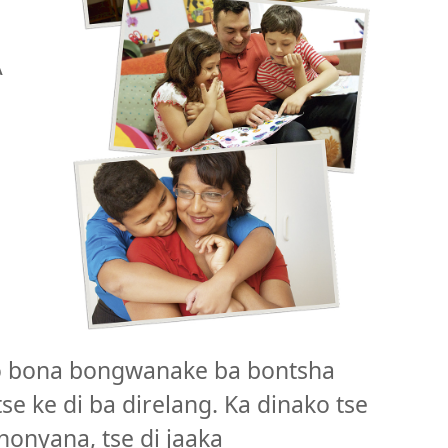
A
go bona bongwanake ba bontsha
se ke di ba direlang. Ka dinako tse
nyana, tse di jaaka