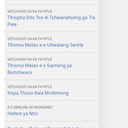
o
le
SETLHOGO SA KA FA NTLE
Nosi!
Tlhopha Dilo Tse di Tshwanetseng go Tla
Pele
SETLHOGO SA KA FA NTLE
Tlhoma Melao e e Utlwalang Sentle
SETLHOGO SA KA FA NTLE
Tlhoma Melao e e Siameng ya
Boitshwaro
SETLHOGO SA KA FA NTLE
Kopa Thuso Kwa Modimong
A E DIRILWE KE MONGWE?
Haltere
ya Ntsi