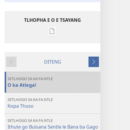
TLHOPHA E O E TSAYANG
Ditsela
tsa
go
itseela
DITENG
dikgatiso
E
E
tsa
e
e
ileketeroniki
fetileng
latelang
SETLHOGO SA KA FA NTLE
TSOGANG!
O ka Atlega!
O
ka
SETLHOGO SA KA FA NTLE
Atlega
Kopa Thuso
go
Godisa
SETLHOGO SA KA FA NTLE
Bana
Ithute go Buisana Sentle le Bana ba Gago