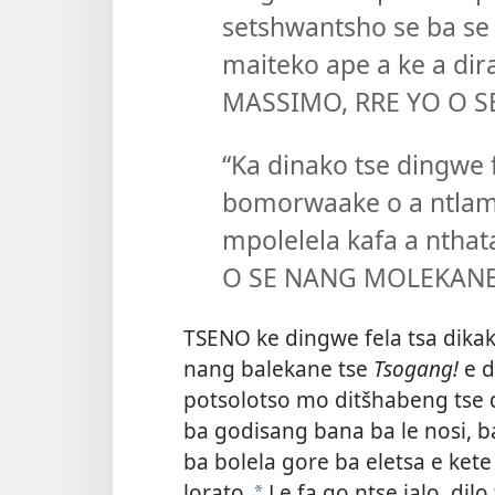
setshwantsho se ba se 
maiteko ape a ke a dir
MASSIMO, RRE YO O S
“Ka dinako tse dingwe
bomorwaake o a ntlamp
mpolelela kafa a nth
O SE NANG MOLEKANE
TSENO ke dingwe fela tsa dikakg
nang balekane tse
Tsogang!
e 
potsolotso mo ditšhabeng tse d
ba godisang bana ba le nosi, b
ba bolela gore ba eletsa e ket
lorato.
Le fa go ntse jalo, dilo
*