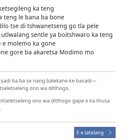
etsegileng ka teng
 teng le bana ba bone
lo tse di tshwanetseng go tla pele
utlwalang sentle ya boitshwaro ka teng
 e molemo ka gone
ne gore ba akaretsa Modimo mo
atsadi ba ba se nang balekane ke basadi—
eletseleng ono wa ditlhogo.
tseletseleng ono wa ditlhogo gape e ka thusa
.
E e latelang