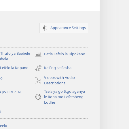
Appearance Settings
Thuto ya Baebele
Batla Lefelo la Dipokano
(e
ahala
bula
tsebe
 Lefelo la Kopano
Ke Eng se Sesha
e
Videos with Audio
io
nngwe)
Descriptions
Tsela ya go Ikgolaganya
a JW.ORG/TN
le Rona mo Lefatsheng
Lotlhe
o
eelo