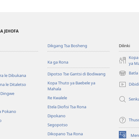
GA JEHOFA
Dikgang Tsa Bosheng
Dilinki
Kopa 
Ka ga Rona
ya M
Batla
Dipotso Tse Gantsi di Bodiwang
ra le Dibukana
(e
bula
Kopa Thuto ya Baebele ya
Dibid
a le Ditaletso
tsebe
Mahala
e Dingwe
e
Re Kwalele
Senk
nngwe)
Etela Diofisi Tsa Rona
a Pokano
Dipokano
Thus
o
Segopotso
Dikopano Tsa Rona
Men
(e