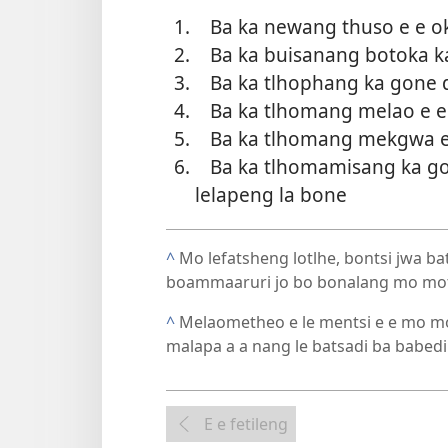
Ba ka newang thuso e e ok
Ba ka buisanang botoka ka
Ba ka tlhophang ka gone di
Ba ka tlhomang melao e e 
Ba ka tlhomang mekgwa e
Ba ka tlhomamisang ka go
lelapeng la bone
^
Mo lefatsheng lotlhe, bontsi jwa b
boammaaruri jo bo bonalang mo mots
^
Melaometheo e le mentsi e e mo mo
malapa a a nang le batsadi ba babedi
E e fetileng