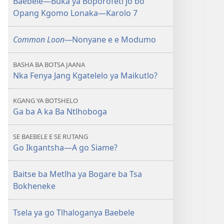
Baebele—Buka ya Boporofeti jo bo
Opang Kgomo Lonaka—Karolo 7
Common Loon—
Nonyane e e Modumo
BASHA BA BOTSA JAANA
Nka Fenya Jang Kgatelelo ya Maikutlo?
KGANG YA BOTSHELO
Ga ba A ka Ba Ntlhoboga
SE BAEBELE E SE RUTANG
Go Ikgantsha—A go Siame?
Baitse ba Metlha ya Bogare ba Tsa
Bokheneke
Tsela ya go Tlhaloganya Baebele