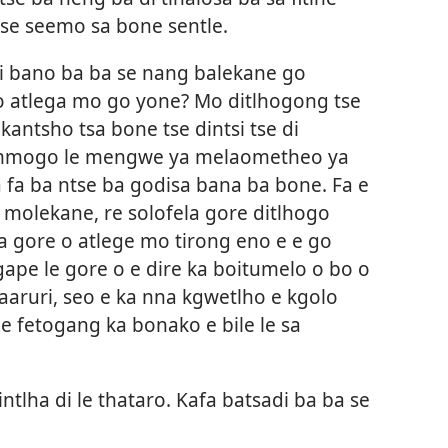
tse seemo sa bone sentle.
di bano ba ba se nang balekane go
go atlega mo go yone? Mo ditlhogong tse
akantsho tsa bone tse dintsi tse di
, mmogo le mengwe ya melaometheo ya
 fa ba ntse ba godisa bana ba bone. Fa e
 molekane, re solofela gore ditlhogo
la gore o atlege mo tirong eno e e go
gape le gore o e dire ka boitumelo o bo o
aruri, seo e ka nna kgwetlho e kgolo
e fetogang ka bonako e bile le sa
dintlha di le thataro. Kafa batsadi ba ba se