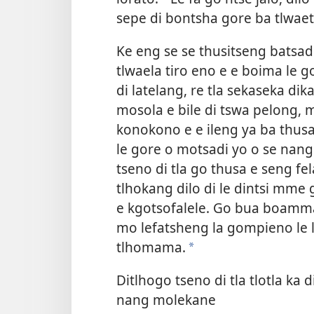
sepe di bontsha gore ba tlwae
Ke eng se se thusitseng batsa
tlwaela tiro eno e e boima le 
di latelang, re tla sekaseka dik
mosola e bile di tswa pelong
konokono e e ileng ya ba thusa
le gore o motsadi yo o se nang
tseno di tla go thusa e seng fe
tlhokang dilo di le dintsi mme 
e kgotsofalele. Go bua boamma
mo lefatsheng la gompieno le l
tlhomama.
*
Ditlhogo tseno di tla tlotla ka 
nang molekane