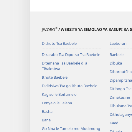
®
JW.ORG
/ WEBSITE YA SEMOLAO YA BASUPI BA 
Dithuto Tsa Baebele
Laeborari
Dikarabo Tsa Dipotso Tsa Baebele
Baebele
Ditemana Tsa Baebele di a
Dibuka
Tlhalosiwa
Diboroutšha
Ithute Baebele
Dipampitshan
Didirisiwa Tsa go Ithuta Baebele
Ditlhogo Ts
Kagiso le Boitumelo
Dimakasine
Lenyalo le Lelapa
Dibukana Ts
Basha
Dithulagany
Bana
Kaedi
Go Nna le Tumelo mo Modimong
Ditaelo