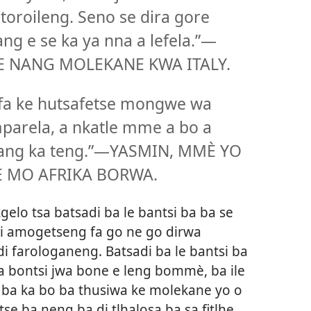
toroileng. Seno se dira gore
ang e se ka ya nna a lefela.”—
E NANG MOLEKANE KWA ITALY.
 fa ke hutsafetse mongwe wa
arela, a nkatle mme a bo a
atang ka teng.”—YASMIN, MMÈ YO
 MO AFRIKA BORWA.
elo tsa batsadi ba le bantsi ba ba se
di amogetseng fa go ne go dirwa
i farologaneng. Batsadi ba le bantsi ba
a bontsi jwa bone e leng bommè, ba ile
e ba ka bo ba thusiwa ke molekane yo o
 tse ba neng ba di tlhalosa ba sa fitlhe