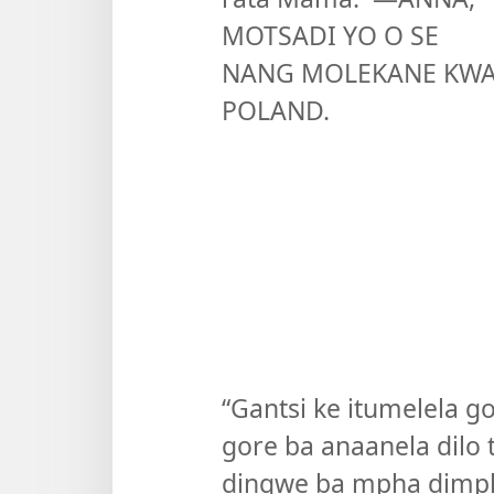
MOTSADI YO O SE
NANG MOLEKANE KW
POLAND.
“Gantsi ke itumelela 
gore ba anaanela dilo t
dingwe ba mpha dimpho