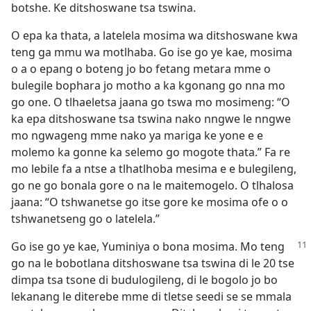
botshe. Ke ditshoswane tsa tswina.
O epa ka thata, a latelela mosima wa ditshoswane kwa
teng ga mmu wa motlhaba. Go ise go ye kae, mosima
o a o epang o boteng jo bo fetang metara mme o
bulegile bophara jo motho a ka kgonang go nna mo
go one. O tlhaeletsa jaana go tswa mo mosimeng: “O
ka epa ditshoswane tsa tswina nako nngwe le nngwe
mo ngwageng mme nako ya mariga ke yone e e
molemo ka gonne ka selemo go mogote thata.” Fa re
mo lebile fa a ntse a tlhatlhoba mesima e e bulegileng,
go ne go bonala gore o na le maitemogelo. O tlhalosa
jaana: “O tshwanetse go itse gore ke mosima ofe o o
tshwanetseng go o latelela.”
Go ise go ye kae, Yuminiya o bona mosima. Mo teng
go na le bobotlana ditshoswane tsa tswina di le 20 tse
dimpa tsa tsone di budulogileng, di le bogolo jo bo
lekanang le diterebe mme di tletse seedi se se mmala