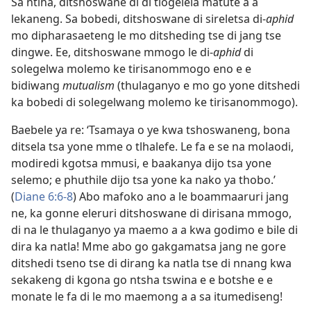
Sa ntlha, ditshoswane di di tlogelela matute a a
lekaneng. Sa bobedi, ditshoswane di sireletsa di-
aphid
mo dipharasaeteng le mo ditsheding tse di jang tse
dingwe. Ee, ditshoswane mmogo le di-
aphid
di
solegelwa molemo ke tirisanommogo eno e e
bidiwang
mutualism
(thulaganyo e mo go yone ditshedi
ka bobedi di solegelwang molemo ke tirisanommogo).
Baebele ya re: ‘Tsamaya o ye kwa tshoswaneng, bona
ditsela tsa yone mme o tlhalefe. Le fa e se na molaodi,
modiredi kgotsa mmusi, e baakanya dijo tsa yone
selemo; e phuthile dijo tsa yone ka nako ya thobo.’
(
Diane 6:6-8
) Abo mafoko ano a le boammaaruri jang
ne, ka gonne eleruri ditshoswane di dirisana mmogo,
di na le thulaganyo ya maemo a a kwa godimo e bile di
dira ka natla! Mme abo go gakgamatsa jang ne gore
ditshedi tseno tse di dirang ka natla tse di nnang kwa
sekakeng di kgona go ntsha tswina e e botshe e e
monate le fa di le mo maemong a a sa itumediseng!