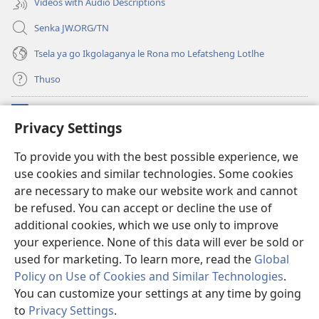
Videos with Audio Descriptions
Senka JW.ORG/TN
Tsela ya go Ikgolaganya le Rona mo Lefatsheng Lotlhe
Thuso
Meneelo
(e
Privacy Settings
bula
tsebe
LAEBORARI YA MO INTERNET
To provide you with the best possible experience, we
(e
e
use cookies and similar technologies. Some cookies
bula
nngwe)
®
JW Hub
tsebe
are necessary to make our website work and cannot
(e
e
bula
be refused. You can accept or decline the use of
nngwe)
App
ya
JW Library
tsebe
additional cookies, which we use only to improve
e
your experience. None of this data will ever be sold or
nngwe)
used for marketing. To learn more, read the
Global
Policy on Use of Cookies and Similar Technologies
.
Copyright
© 2026 Watch Tower Bible and Tract Society of Pennsylvania.
You can customize your settings at any time by going
MELAWANA YA TIRISO
|
MOLAWANA WA TSHIRELETSEGO
|
PRIVACY
to
Privacy Settings
.
SETTINGS