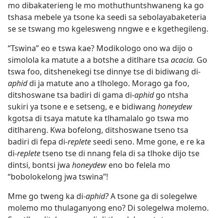
mo dibakaterieng le mo mothuthuntshwaneng ka go
tshasa mebele ya tsone ka seedi sa sebolayabaketeria
se se tswang mo kgelesweng nngwe e e kgethegileng.
“Tswina” eo e tswa kae? Modikologo ono wa dijo o
simolola ka matute a a botshe a ditlhare tsa
acacia.
Go
tswa foo, ditshenekegi tse dinnye tse di bidiwang di-
aphid
di ja matute ano a tlholego. Morago ga foo,
ditshoswane tsa badiri di gama di-
aphid
go ntsha
sukiri ya tsone e e setseng, e e bidiwang
honeydew
kgotsa di tsaya matute ka tlhamalalo go tswa mo
ditlhareng. Kwa bofelong, ditshoswane tseno tsa
badiri di fepa di-
replete
seedi seno. Mme gone, e re ka
di-
replete
tseno tse di nnang fela di sa tlhoke dijo tse
dintsi, bontsi jwa
honeydew
eno bo felela mo
“bobolokelong jwa tswina”!
Mme go tweng ka di-
aphid?
A tsone ga di solegelwe
molemo mo thulaganyong eno? Di solegelwa molemo.