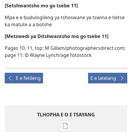
[Setshwantsho mo go tsebe 11]
Mpa e e budulogileng ya tshoswane ya tswina e tletse
ka matute a a botshe
[Metswedi ya Ditshwantsho mo go tsebe 11]
Pages 10, 11, top: M Gillam/photographersdirect.com;
page 11: © Wayne Lynch/age fotostock
E e fetileng
E e latelang
TLHOPHA E O E TSAYANG
Ditsela