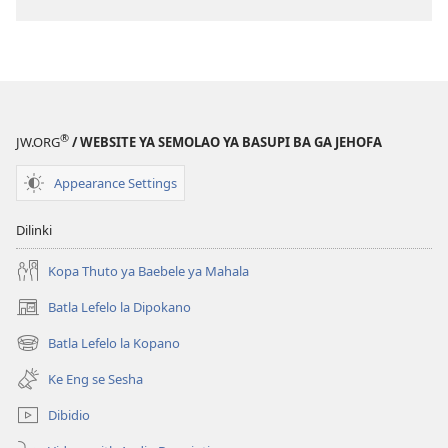
tsa
go
itseela
dikgatiso
tsa
ileketeroniki
®
JW.ORG
/ WEBSITE YA SEMOLAO YA BASUPI BA GA JEHOFA
TSOGANG!
May 2011
Appearance Settings
Dilinki
Kopa Thuto ya Baebele ya Mahala
Batla Lefelo la Dipokano
(e
bula
Batla Lefelo la Kopano
(e
tsebe
bula
e
Ke Eng se Sesha
tsebe
nngwe)
e
Dibidio
nngwe)