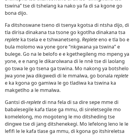
tswina” tse di tshelang ka nako ya fa di sa kgone go
bona dijo.
Fa ditshoswane tseno di tsenya kgotsa di ntsha dijo, di
tla dirisa dinakana tsa tsone go kgotlha dinakana tsa
replete
ka tsela e e tshwanetseng.
Replete
eno e tla bo e
bula molomo wa yone gore “nkgwana ya tswina” e
bulege. Go na le belofo e e kgethegileng mo mpeng ya
yone, e e nang le dikarolwana di le nnè tse di laolang
go tswa le go tsena ga tswina. Mo nakong ya botshelo
jwa yone jwa dikgwedi di le mmalwa, go bonala
replete
e ka kgona go gamiwa le go tladiwa ka tswina ka
makgetlho a le mmalwa.
Gantsi di-
replete
di nna fela di sa dire sepe mme di
babalesegile kafa tlase ga mmu, di sireletsegile mo
komelelong, mo mogoteng le mo ditsheding tse
dingwe tse di jang ditshenekegi. Mo lefelong leno le le
lefifi le le kafa tlase ga mmu, di kgona go itshireletsa