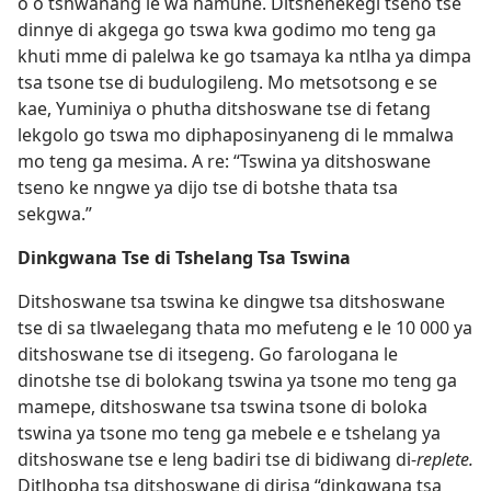
o o tshwanang le wa namune. Ditshenekegi tseno tse
dinnye di akgega go tswa kwa godimo mo teng ga
khuti mme di palelwa ke go tsamaya ka ntlha ya dimpa
tsa tsone tse di budulogileng. Mo metsotsong e se
kae, Yuminiya o phutha ditshoswane tse di fetang
lekgolo go tswa mo diphaposinyaneng di le mmalwa
mo teng ga mesima. A re: “Tswina ya ditshoswane
tseno ke nngwe ya dijo tse di botshe thata tsa
sekgwa.”
Dinkgwana Tse di Tshelang Tsa Tswina
Ditshoswane tsa tswina ke dingwe tsa ditshoswane
tse di sa tlwaelegang thata mo mefuteng e le 10 000 ya
ditshoswane tse di itsegeng. Go farologana le
dinotshe tse di bolokang tswina ya tsone mo teng ga
mamepe, ditshoswane tsa tswina tsone di boloka
tswina ya tsone mo teng ga mebele e e tshelang ya
ditshoswane tse e leng badiri tse di bidiwang di-
replete.
Ditlhopha tsa ditshoswane di dirisa “dinkgwana tsa