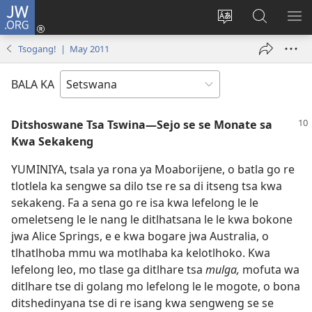
JW.ORG
Tsena
(e
Fetola
Senka
BO
bula
puo
JW.ORG/T
ME
Tsogang! | May 2011
tsebe
ya
e
saete
BALA KA
nngwe)
Ditshoswane Tsa Tswina—Sejo se se Monate sa
Kwa Sekakeng
YUMINIYA, tsala ya rona ya Moaborijene, o batla go re
tlotlela ka sengwe sa dilo tse re sa di itseng tsa kwa
sekakeng. Fa a sena go re isa kwa lefelong le le
omeletseng le le nang le ditlhatsana le le kwa bokone
jwa Alice Springs, e e kwa bogare jwa Australia, o
tlhatlhoba mmu wa motlhaba ka kelotlhoko. Kwa
lefelong leo, mo tlase ga ditlhare tsa
mulga,
mofuta wa
ditlhare tse di golang mo lefelong le le mogote, o bona
ditshedinyana tse di re isang kwa sengweng se se