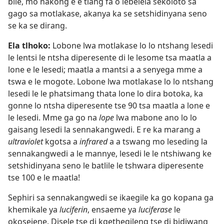
bile, mo nakong e e tlang fa o lebelela sekoloto sa
gago sa motlakase, akanya ka se setshidinyana seno
se ka se dirang.
Ela tlhoko:
Lobone lwa motlakase lo lo ntshang lesedi
le lentsi le ntsha diperesente di le lesome tsa maatla a
lone e le lesedi; maatla a mantsi a a senyega mme a
tswa e le mogote. Lobone lwa motlakase lo lo ntshang
lesedi le le phatsimang thata lone lo dira botoka, ka
gonne lo ntsha diperesente tse 90 tsa maatla a lone e
le lesedi. Mme ga go na
lope
lwa mabone ano lo lo
gaisang lesedi la sennakangwedi. E re ka marang a
ultraviolet
kgotsa a
infrared
a a tswang mo leseding la
sennakangwedi a le mannye, lesedi le le ntshiwang ke
setshidinyana seno le batlile le tshwara diperesente
tse 100 e le maatla!
Sephiri sa sennakangwedi se ikaegile ka go kopana ga
khemikale ya
luciferin
, ensaeme ya
luciferase
le
okosejene. Disele tse di kgethegileng tse di bidiwang