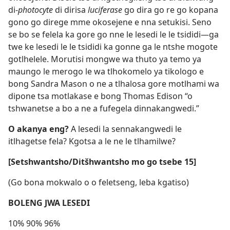
di-
photocyte
di dirisa
luciferase
go dira go re go kopana
gono go direge mme okosejene e nna setukisi. Seno
se bo se felela ka gore go nne le lesedi le le tsididi—ga
twe ke lesedi le le tsididi ka gonne ga le ntshe mogote
gotlhelele. Morutisi mongwe wa thuto ya temo ya
maungo le merogo le wa tlhokomelo ya tikologo e
bong Sandra Mason o ne a tlhalosa gore motlhami wa
dipone tsa motlakase e bong Thomas Edison “o
tshwanetse a bo a ne a fufegela dinnakangwedi.”
O akanya eng?
A lesedi la sennakangwedi le
itlhagetse fela? Kgotsa a le ne le tlhamilwe?
[Setshwantsho/Ditšhwantsho mo go tsebe 15]
(Go bona mokwalo o o feletseng, leba kgatiso)
BOLENG JWA LESEDI
10% 90% 96%