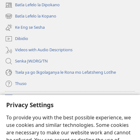
Batla Lefelo la Dipokano
(e
bula
Batla Lefelo la Kopano
(e
tsebe
bula
e
Ke Eng se Sesha
tsebe
nngwe)
e
Dibidio
nngwe)
Videos with Audio Descriptions
Senka JW.ORG/TN
Tsela ya go Ikgolaganya le Rona mo Lefatsheng Lotlhe
Thuso
Meneelo
(e
Privacy Settings
bula
tsebe
LAEBORARI YA MO INTERNET
To provide you with the best possible experience, we
(e
e
use cookies and similar technologies. Some cookies
bula
nngwe)
®
JW Hub
tsebe
are necessary to make our website work and cannot
(e
e
bula