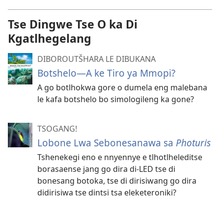
Tse Dingwe Tse O ka Di
Kgatlhegelang
DIBOROUTŠHARA LE DIBUKANA
Botshelo—A ke Tiro ya Mmopi?
A go botlhokwa gore o dumela eng malebana
le kafa botshelo bo simologileng ka gone?
TSOGANG!
Lobone Lwa Sebonesanawa sa
Photuris
Tshenekegi eno e nnyennye e tlhotlheleditse
borasaense jang go dira di-LED tse di
bonesang botoka, tse di dirisiwang go dira
didirisiwa tse dintsi tsa eleketeroniki?