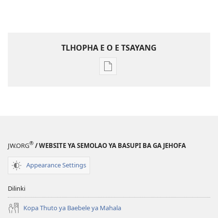
TLHOPHA E O E TSAYANG
Ditsela
tsa
go
itseela
dikgatiso
tsa
ileketeroniki
®
JW.ORG
/ WEBSITE YA SEMOLAO YA BASUPI BA GA JEHOFA
TSOGANG!
June 2010
Appearance Settings
Dilinki
Kopa Thuto ya Baebele ya Mahala