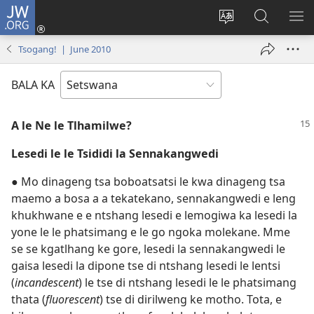
JW.ORG
Tsena
(e
Fetola
Senka
BO
bula
puo
JW.ORG/T
ME
Tsogang! | June 2010
tsebe
ya
e
saete
BALA KA
nngwe)
A le Ne le Tlhamilwe?
Lesedi le le Tsididi la Sennakangwedi
● Mo dinageng tsa boboatsatsi le kwa dinageng tsa
maemo a bosa a a tekatekano, sennakangwedi e leng
khukhwane e e ntshang lesedi e lemogiwa ka lesedi la
yone le le phatsimang e le go ngoka molekane. Mme
se se kgatlhang ke gore, lesedi la sennakangwedi le
gaisa lesedi la dipone tse di ntshang lesedi le lentsi
(
incandescent
) le tse di ntshang lesedi le le phatsimang
thata (
fluorescent
) tse di dirilweng ke motho. Tota, e