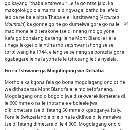
go kayang “thaba e tshweu.” Le fa go ntse jalo, ka
makgolokgolo a mantsi a dingwaga, batho ba lefelo
leo ba ne ba e bitsa Thaba e e Hutsitsweng (
Accursed
Mountain
) ka gonne go ne go
dumelwa gore go na le
madimona le diterakone tse di nnang mo go yone.
Kafa go bonalang ka teng, leina Mont Blanc le ile la
tlhaga lekgetlo la ntlha mo setshwantshong se se
toroilweng ka 1744, e leng se se neng se bontsha gore
kgabagare leina la yone le le tshosang le tla nyelela.
Go sa Tshwane ga Mogolagang wa Dithaba
Motho a ka kgona fela go bona mogolagang ono otlhe
wa dithaba tsa Mont Blanc fa a le mo sefofaneng.
Mogolagang ono o bogolo jwa disekwerekilometara di
le 600 mme o na le thotana e e boleele jwa
dikilometara tse di fetang 50 mme o kgaoganya Italy,
Fora le Switzerland e bile o na le ditlhoa di le mmalwa
tse di fetang dimetara di le 4 000. Mogolagang ono o