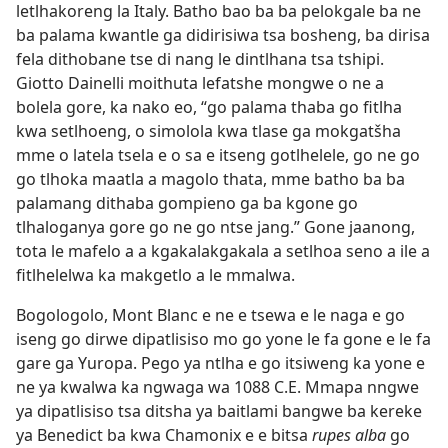
letlhakoreng la Italy. Batho bao ba ba pelokgale ba ne
ba palama kwantle ga didirisiwa tsa bosheng, ba dirisa
fela dithobane tse di nang le dintlhana tsa tshipi.
Giotto Dainelli moithuta lefatshe mongwe o ne a
bolela gore, ka nako eo, “go palama thaba go fitlha
kwa setlhoeng, o simolola kwa tlase ga mokgatšha
mme o latela tsela e o sa e itseng gotlhelele, go ne go
go tlhoka maatla a magolo thata, mme batho ba ba
palamang dithaba gompieno ga ba kgone go
tlhaloganya gore go ne go ntse jang.” Gone jaanong,
tota le mafelo a a kgakalakgakala a setlhoa seno a ile a
fitlhelelwa ka makgetlo a le mmalwa.
Bogologolo, Mont Blanc e ne e tsewa e le naga e go
iseng go dirwe dipatlisiso mo go yone le fa gone e le fa
gare ga Yuropa. Pego ya ntlha e go itsiweng ka yone e
ne ya kwalwa ka ngwaga wa 1088 C.E. Mmapa nngwe
ya dipatlisiso tsa ditsha ya baitlami bangwe ba kereke
ya Benedict ba kwa Chamonix e e bitsa
rupes alba
go