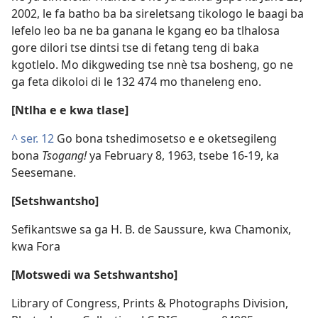
2002, le fa batho ba ba sireletsang tikologo le baagi ba
lefelo leo ba ne ba ganana le kgang eo ba tlhalosa
gore dilori tse dintsi tse di fetang teng di baka
kgotlelo. Mo dikgweding tse nnè tsa bosheng, go ne
ga feta dikoloi di le 132 474 mo thaneleng eno.
[Ntlha e e kwa tlase]
^
ser. 12
Go bona tshedimosetso e e oketsegileng
bona
Tsogang!
ya February 8, 1963, tsebe 16-19, ka
Seesemane.
[Setshwantsho]
Sefikantswe sa ga H. B. de Saussure, kwa Chamonix,
kwa Fora
[Motswedi wa Setshwantsho]
Library of Congress, Prints & Photographs Division,