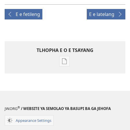
E e fetileng
E e latelang
TLHOPHA E O E TSAYANG
Ditsela
tsa
go
itseela
dikgatiso
tsa
ileketeroniki
®
JW.ORG
/ WEBSITE YA SEMOLAO YA BASUPI BA GA JEHOFA
TSOGANG!
April 2010
Appearance Settings