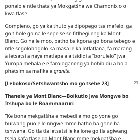
ponalo e ntle thata ya Mokgatšha wa Chamonix o o
kwa tlase.
Gompieno, go ya ka thuto ya dipopego tsa mafelo, ga
go tlhole go na le sepe se se fitlhegileng ka Mont
Blanc. Go na le moo, batho ba kgona go bona tebego e
ntle segolobogolo ka masa le ka lotlatlana, fa marang
a letsatsi a naya matlapa a a tsididi a “borulelo” jwa
Yuropa mebala e e farologaneng ya bohibidu a bo a
phatsimisa mafika a
granite.
[Lebokoso/Setshwantsho mo go tsebe 23]
Thanele ya Mont Blanc—Boikutlo Jwa Mongwe bo
Itshupa bo le Boammaaruri
“Ke bona mekgatšha e mebedi e mo go yone go
buiwang puo e le nngwe mme batho ba gone ba
tshwana. Go tla tla letsatsi le ka lone go tla agiwang
tsela kafa tlase ga Mont Blanc mme mekgatšha e