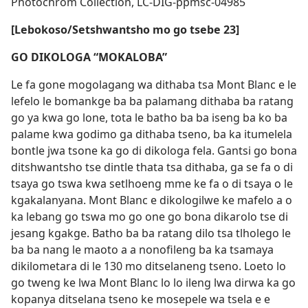
Photochrom Collection, LC-DIG-ppmsc-04985
[Lebokoso/Setshwantsho mo go tsebe 23]
GO DIKOLOGA “MOKALOBA”
Le fa gone mogolagang wa dithaba tsa Mont Blanc e le
lefelo le bomankge ba ba palamang dithaba ba ratang
go ya kwa go lone, tota le batho ba ba iseng ba ko ba
palame kwa godimo ga dithaba tseno, ba ka itumelela
bontle jwa tsone ka go di dikologa fela. Gantsi go bona
ditshwantsho tse dintle thata tsa dithaba, ga se fa o di
tsaya go tswa kwa setlhoeng mme ke fa o di tsaya o le
kgakalanyana. Mont Blanc e dikologilwe ke mafelo a o
ka lebang go tswa mo go one go bona dikarolo tse di
jesang kgakge. Batho ba ba ratang dilo tsa tlholego le
ba ba nang le maoto a a nonofileng ba ka tsamaya
dikilometara di le 130 mo ditselaneng tseno. Loeto lo
go tweng ke lwa Mont Blanc lo lo ileng lwa dirwa ka go
kopanya ditselana tseno ke mosepele wa tsela e e