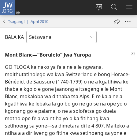
JW.ORG
Tsena
(e
Fetola
Senka
BO
bula
puo
JW.ORG/T
ME
Tsogang! | April 2010
tsebe
ya
e
saete
BALA KA
nngwe)
Mont Blanc—“Borulelo” Jwa Yuropa
GO TLOGA ka nako ya fa a ne a le ngwana,
moithutatlholego wa kwa Switzerland e bong Horace-
Bénédict de Saussure (1740-1799) o ne a kgatlhiwa ke
thaba e kgolo e gone jaanong e itsegeng e le Mont
Blanc, mokaloba wa dithaba tsa Alps. E re ka a ne a
kgatlhiwa ke lebaka la go bo go ne go se na ope yo o
kgonang go e palama, o ne a solofetsa go duela
motho ope fela wa ntlha yo o ka fitlhang kwa
setlhoeng sa yone—sa dimetara di le 4 807. Maiteko a
ntlha a a dirilweng go fitlha kwa setlhoeng sa yone e