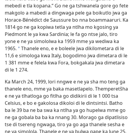
mebedi e tla kopana.” Go ne ga tshwanela gore go fete
makgolo a mabedi a dingwaga pele ga boikutlo jwa ga
Horace-Bénédict de Saussure bo nna boammaaruri. Ka
1814 go ne ga kopiwa tetla ya ntlha mo kgosing ya
Piedmont le ya kwa Sardinia; le fa go ntse jalo, tiro
yone e ne ya simololwa ka 1959 mme ya wediwa ka
1965.
Thanele eno, e e boleele jwa dikilometara di le
*
11,6 e simologa kwa Italy, bogodimo jwa dimetara di le
1 381 mme e felela kwa Fora, bokgakala jwa dimetara
di le 1 274.
Ka March 24, 1999, lori nngwe e ne ya sha mo teng ga
thanele eno, mme ya baka masetlapelo. Themperetšha
e ne ya tlhatloga go fitlha go didikirii di le 1 000 tsa
Celsius, e bo e gakolosa dikoloi di le dintsintsi. Batho
ba le 39 ba ne ba swa ka ntlha ya go hupelwa mme go
ne ga gobala ba ba ka nnang 30. Morago ga dipatlisiso
tse di tsereng ngwaga, tiro ya go aga thanele sesha e
ne ya simolola. Thanele e ne ya bulwa gape ka June 25,