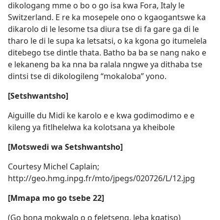
dikologang mme o bo o go isa kwa Fora, Italy le
Switzerland. E re ka mosepele ono o kgaogantswe ka
dikarolo di le lesome tsa diura tse di fa gare ga di le
tharo le di le supa ka letsatsi, o ka kgona go itumelela
ditebego tse dintle thata. Batho ba ba se nang nako e
e lekaneng ba ka nna ba ralala nngwe ya dithaba tse
dintsi tse di dikologileng “mokaloba” yono.
[Setshwantsho]
Aiguille du Midi ke karolo e e kwa godimodimo e e
kileng ya fitlhelelwa ka kolotsana ya kheibole
[Motswedi wa Setshwantsho]
Courtesy Michel Caplain;
http://geo.hmg.inpg.fr/mto/jpegs/020726/L/12.jpg
[Mmapa mo go tsebe 22]
(Go bona mokwalo o o feletseng, leba kgatiso)