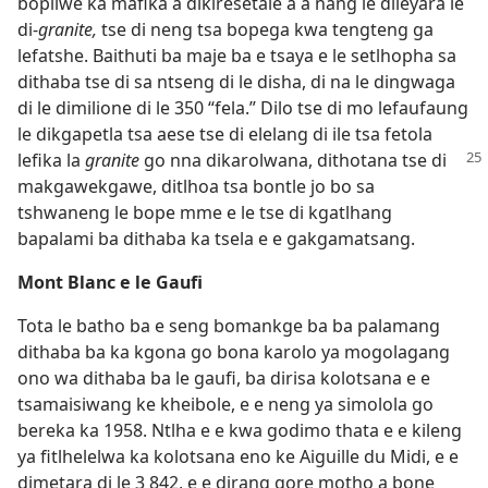
bopilwe ka mafika a dikiresetale a a nang le dileyara le
di-
granite,
tse di neng tsa bopega kwa tengteng ga
lefatshe. Baithuti ba maje ba e tsaya e le setlhopha sa
dithaba tse di sa ntseng di le disha, di na le dingwaga
di le dimilione di le 350 “fela.” Dilo tse di mo lefaufaung
le dikgapetla tsa aese tse di elelang di ile tsa fetola
lefika la
granite
go nna dikarolwana,
dithotana tse di
makgawekgawe, ditlhoa tsa bontle jo bo sa
tshwaneng le bope mme e le tse di kgatlhang
bapalami ba dithaba ka tsela e e gakgamatsang.
Mont Blanc e le Gaufi
Tota le batho ba e seng bomankge ba ba palamang
dithaba ba ka kgona go bona karolo ya mogolagang
ono wa dithaba ba le gaufi, ba dirisa kolotsana e e
tsamaisiwang ke kheibole, e e neng ya simolola go
bereka ka 1958. Ntlha e e kwa godimo thata e e kileng
ya fitlhelelwa ka kolotsana eno ke Aiguille du Midi, e e
dimetara di le 3 842, e e dirang gore motho a bone