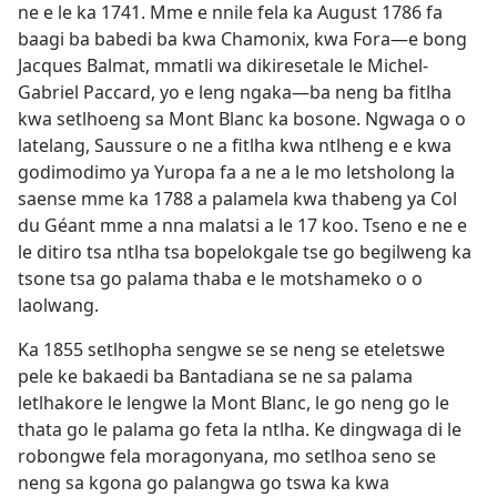
ne e le ka 1741. Mme e nnile fela ka August 1786 fa
baagi ba babedi ba kwa Chamonix, kwa Fora—e bong
Jacques Balmat, mmatli wa dikiresetale le Michel-
Gabriel Paccard, yo e leng ngaka—ba neng ba fitlha
kwa setlhoeng sa Mont Blanc ka bosone. Ngwaga o o
latelang, Saussure o ne a fitlha kwa ntlheng e e kwa
godimodimo ya Yuropa fa a ne a le mo letsholong la
saense mme ka 1788 a palamela kwa thabeng ya Col
du Géant mme a nna malatsi a le 17 koo. Tseno e ne e
le ditiro tsa ntlha tsa bopelokgale tse go begilweng ka
tsone tsa go palama thaba e le motshameko o o
laolwang.
Ka 1855 setlhopha sengwe se se neng se eteletswe
pele ke bakaedi ba Bantadiana se ne sa palama
letlhakore le lengwe la Mont Blanc, le go neng go le
thata go le palama go feta la ntlha. Ke dingwaga di le
robongwe fela moragonyana, mo setlhoa seno se
neng sa kgona go palangwa go tswa ka kwa