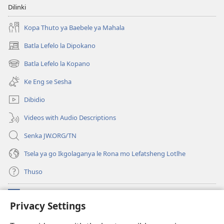
Dilinki
Kopa Thuto ya Baebele ya Mahala
Batla Lefelo la Dipokano
(e
bula
Batla Lefelo la Kopano
(e
tsebe
bula
e
Ke Eng se Sesha
tsebe
nngwe)
e
Dibidio
nngwe)
Videos with Audio Descriptions
Senka JW.ORG/TN
Tsela ya go Ikgolaganya le Rona mo Lefatsheng Lotlhe
Thuso
Meneelo
(e
Privacy Settings
bula
tsebe