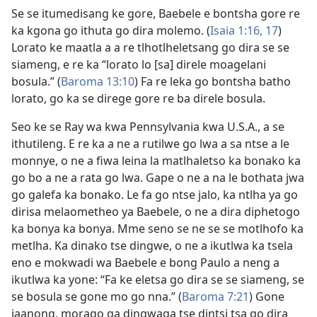
Se se itumedisang ke gore, Baebele e bontsha gore re
ka kgona go ithuta go dira molemo. (
Isaia 1:16, 17
)
Lorato ke maatla a a re tlhotlheletsang go dira se se
siameng, e re ka “lorato lo [sa] direle moagelani
bosula.” (
Baroma 13:10
) Fa re leka go bontsha batho
lorato, go ka se direge gore re ba direle bosula.
Seo ke se Ray wa kwa Pennsylvania kwa U.S.A., a se
ithutileng. E re ka a ne a rutilwe go lwa a sa ntse a le
monnye, o ne a fiwa leina la matlhaletso ka bonako ka
go bo a ne a rata go lwa. Gape o ne a na le bothata jwa
go galefa ka bonako. Le fa go ntse jalo, ka ntlha ya go
dirisa melaometheo ya Baebele, o ne a dira diphetogo
ka bonya ka bonya. Mme seno se ne se se motlhofo ka
metlha. Ka dinako tse dingwe, o ne a ikutlwa ka tsela
eno e mokwadi wa Baebele e bong Paulo a neng a
ikutlwa ka yone: “Fa ke eletsa go dira se se siameng, se
se bosula se gone mo go nna.” (
Baroma 7:21
) Gone
jaanong, morago ga dingwaga tse dintsi tsa go dira