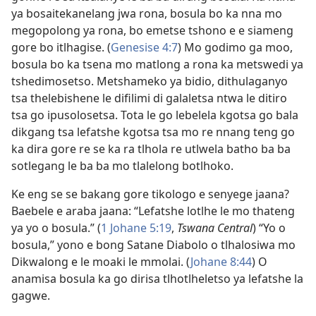
ya bosaitekanelang jwa rona, bosula bo ka nna mo
megopolong ya rona, bo emetse tshono e e siameng
gore bo itlhagise. (
Genesise 4:7
) Mo godimo ga moo,
bosula bo ka tsena mo matlong a rona ka metswedi ya
tshedimosetso. Metshameko ya bidio, dithulaganyo
tsa thelebishene le difilimi di galaletsa ntwa le ditiro
tsa go ipusolosetsa. Tota le go lebelela kgotsa go bala
dikgang tsa lefatshe kgotsa tsa mo re nnang teng go
ka dira gore re se ka ra tlhola re utlwela batho ba ba
sotlegang le ba ba mo tlalelong botlhoko.
Ke eng se se bakang gore tikologo e senyege jaana?
Baebele e araba jaana: “Lefatshe lotlhe le mo thateng
ya yo o bosula.” (
1 Johane 5:19
,
Tswana Central
) “Yo o
bosula,” yono e bong Satane Diabolo o tlhalosiwa mo
Dikwalong e le moaki le mmolai. (
Johane 8:44
) O
anamisa bosula ka go dirisa tlhotlheletso ya lefatshe la
gagwe.