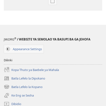
Ditsela
tsa
go
itseela
dikgatiso
tsa
ileketeroniki
®
JW.ORG
/ WEBSITE YA SEMOLAO YA BASUPI BA GA JEHOFA
TSOGANG!
April 2010
Appearance Settings
Dilinki
Kopa Thuto ya Baebele ya Mahala
Batla Lefelo la Dipokano
(e
bula
Batla Lefelo la Kopano
(e
tsebe
bula
e
Ke Eng se Sesha
tsebe
nngwe)
e
Dibidio