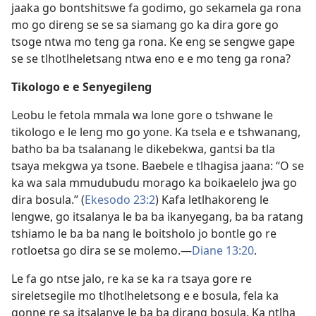
jaaka go bontshitswe fa godimo, go sekamela ga rona
mo go direng se se sa siamang go ka dira gore go
tsoge ntwa mo teng ga rona. Ke eng se sengwe gape
se se tlhotlheletsang ntwa eno e e mo teng ga rona?
Tikologo e e Senyegileng
Leobu le fetola mmala wa lone gore o tshwane le
tikologo e le leng mo go yone. Ka tsela e e tshwanang,
batho ba ba tsalanang le dikebekwa, gantsi ba tla
tsaya mekgwa ya tsone. Baebele e tlhagisa jaana: “O se
ka wa sala mmudubudu morago ka boikaelelo jwa go
dira bosula.” (
Ekesodo 23:2
) Kafa letlhakoreng le
lengwe, go itsalanya le ba ba ikanyegang, ba ba ratang
tshiamo le ba ba nang le boitsholo jo bontle go re
rotloetsa go dira se se molemo.—
Diane 13:20
.
Le fa go ntse jalo, re ka se ka ra tsaya gore re
sireletsegile mo tlhotlheletsong e e bosula, fela ka
gonne re sa itsalanye le ba ba dirang bosula. Ka ntlha