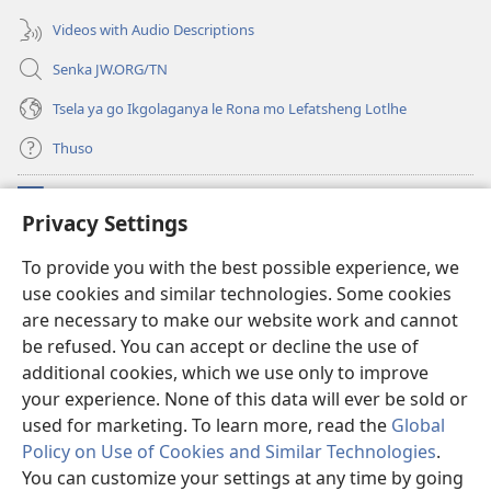
nngwe)
Videos with Audio Descriptions
Senka JW.ORG/TN
Tsela ya go Ikgolaganya le Rona mo Lefatsheng Lotlhe
Thuso
Meneelo
(e
Privacy Settings
bula
tsebe
LAEBORARI YA MO INTERNET
To provide you with the best possible experience, we
(e
e
use cookies and similar technologies. Some cookies
bula
nngwe)
®
JW Hub
tsebe
are necessary to make our website work and cannot
(e
e
bula
be refused. You can accept or decline the use of
nngwe)
App
ya
JW Library
tsebe
additional cookies, which we use only to improve
e
your experience. None of this data will ever be sold or
nngwe)
used for marketing. To learn more, read the
Global
Policy on Use of Cookies and Similar Technologies
.
Copyright
© 2026 Watch Tower Bible and Tract Society of Pennsylvania.
You can customize your settings at any time by going