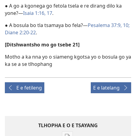
● A go a kgonega go fetola tsela e re dirang dilo ka
yone?—
Isaia 1:16, 17
.
● A bosula bo tla tsamaya bo fela?—
Pesalema 37:9, 10;
Diane 2:20-22
.
[Ditshwantsho mo go tsebe 21]
Motho a ka nna yo o siameng kgotsa yo o bosula go ya
ka se a se tlhophang
E e fetileng
E e latelang
TLHOPHA E O E TSAYANG