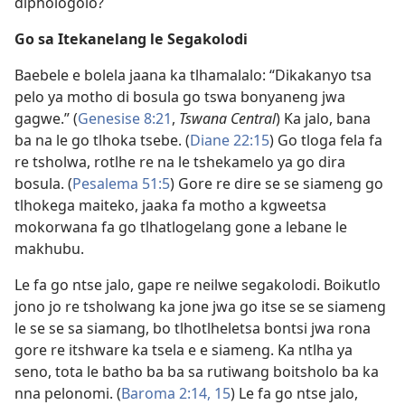
diphologolo?
Go sa Itekanelang le Segakolodi
Baebele e bolela jaana ka tlhamalalo: “Dikakanyo tsa
pelo ya motho di bosula go tswa bonyaneng jwa
gagwe.” (
Genesise 8:21
,
Tswana Central
) Ka jalo, bana
ba na le go tlhoka tsebe. (
Diane 22:15
) Go tloga fela fa
re tsholwa, rotlhe re na le tshekamelo ya go dira
bosula. (
Pesalema 51:5
) Gore re dire se se siameng go
tlhokega maiteko, jaaka fa motho a kgweetsa
mokorwana fa go tlhatlogelang gone a lebane le
makhubu.
Le fa go ntse jalo, gape re neilwe segakolodi. Boikutlo
jono jo re tsholwang ka jone jwa go itse se se siameng
le se se sa siamang, bo tlhotlheletsa bontsi jwa rona
gore re itshware ka tsela e e siameng. Ka ntlha ya
seno, tota le batho ba ba sa rutiwang boitsholo ba ka
nna pelonomi. (
Baroma 2:14, 15
) Le fa go ntse jalo,