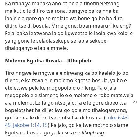
Ka ntlha ya mabaka ano otlhe a a tlhotlheletsang
maikutlo le ditiro tsa rona, bangwe ba ka nna ba
ipolelela gore ga se molato wa bone go bo ba dira
ditiro tse di bosula. Mme gone, boammaaruri ke eng?
Fela jaaka leotwana la go kgweetsa le laola kwa koloi e
yang gone le selaolasekepe se laola sekepe,
tlhaloganyo e laola mmele.
Molemo Kgotsa Bosula—Itlhophele
Tiro nngwe le nngwe e e dirwang ka boikaelelo jo bo
rileng, e ka tswa e le molemo kgotsa bosula, ya bo e
eteletswe pele ke mogopolo o o rileng. Fa o jala
megopolo e e siameng le e e molemo o roba matswela
a a molemo. Le fa go ntse jalo, fa e le gore
dipeo tsa
bopelotshetlha di letliwa go gola mo tlhaloganyong,
go tla nna le ditiro tse dintsi tse di bosula. (
Luke 6:43-
45;
Jakobe 1:14, 15
) Ka jalo, go ka twe motho o siame
kgotsa o bosula go ya ka se a se
tlhophang
.