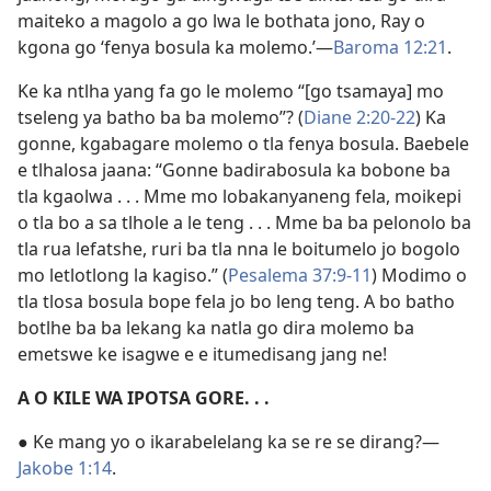
maiteko a magolo a go lwa le bothata jono, Ray o
kgona go ‘fenya bosula ka molemo.’—
Baroma 12:21
.
Ke ka ntlha yang fa go le molemo “[go tsamaya] mo
tseleng ya batho ba ba molemo”? (
Diane 2:20-22
) Ka
gonne, kgabagare molemo o tla fenya bosula. Baebele
e tlhalosa jaana: “Gonne badirabosula ka bobone ba
tla kgaolwa . . . Mme mo lobakanyaneng fela, moikepi
o tla bo a sa tlhole a le teng . . . Mme ba ba pelonolo ba
tla rua lefatshe, ruri ba tla nna le boitumelo jo bogolo
mo letlotlong la kagiso.” (
Pesalema 37:9-11
) Modimo o
tla tlosa bosula bope fela jo bo leng teng. A bo batho
botlhe ba ba lekang ka natla go dira molemo ba
emetswe ke isagwe e e itumedisang jang ne!
A O KILE WA IPOTSA GORE. . .
● Ke mang yo o ikarabelelang ka se re se dirang?—
Jakobe 1:14
.