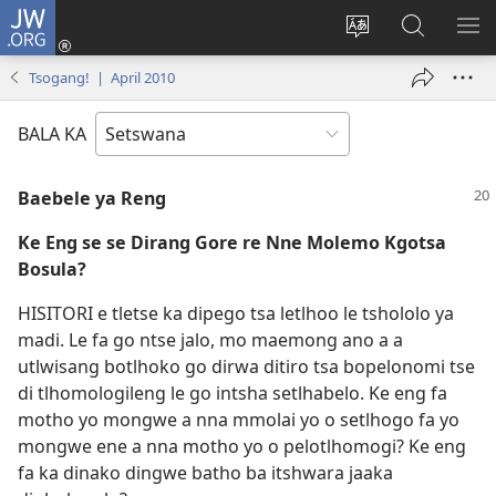
JW.ORG
Tsena
(e
Fetola
Senka
BO
bula
puo
JW.ORG/T
ME
Tsogang! | April 2010
tsebe
ya
e
saete
BALA KA
nngwe)
Baebele ya Reng
Ke Eng se se Dirang Gore re Nne Molemo Kgotsa
Bosula?
HISITORI e tletse ka dipego tsa letlhoo le tshololo ya
madi. Le fa go ntse jalo, mo maemong ano a a
utlwisang botlhoko go dirwa ditiro tsa bopelonomi tse
di tlhomologileng le go intsha setlhabelo. Ke eng fa
motho yo mongwe a nna mmolai yo o setlhogo fa yo
mongwe ene a nna motho yo o pelotlhomogi? Ke eng
fa ka dinako dingwe batho ba itshwara jaaka