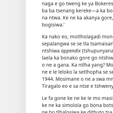
naga e go tweng ke ya Bokerese
ba ba tsenang kereke—a ka bo 
na ntwa. Ke ne ka akanya gore,
bogisiwa.’
Ka nako eo, motlholagadi mon
sepalangwa se se tla tsamaisa
ntshiwa
appendix
(tshupunyana 
laela ka bonako gore go nts
o ne a gana. Ka ntlha yang? M
ne e le leloko la setlhopha se s
1944. Mosimane o ne a swa mme
Tiragalo eo e sa ntse e tshwe
Le fa gone ke ne ke le mo mas
ke ne ka simolola go bona bot
ne bo tlhalosiwa ke dithuto ts