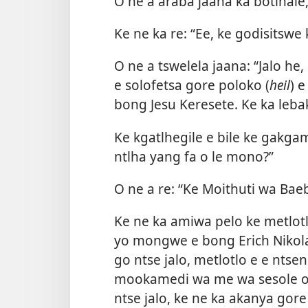
O ne a araba jaana ka botlhale,
Ke ne ka re: “Ee, ke godisitswe 
O ne a tswelela jaana: “Jalo he
e solofetsa gore poloko (
heil
) 
bong Jesu Keresete. Ke ka leb
Ke kgatlhegile e bile ke gakga
ntlha yang fa o le mono?”
O ne a re: “Ke Moithuti wa Baeb
Ke ne ka amiwa pelo ke metlotl
yo mongwe e bong Erich Nikolai
go ntse jalo, metlotlo e e ntse
mookamedi wa me wa sesole o n
ntse jalo, ke ne ka akanya g