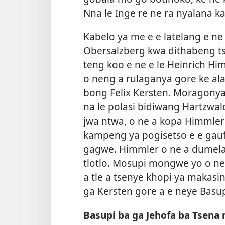
Nna le Inge re ne ra nyalana k
Kabelo ya me e e latelang e ne 
Obersalzberg kwa dithabeng ts
teng koo e ne e le Heinrich Hi
o neng a rulaganya gore ke ala
bong Felix Kersten. Moragonya
na le polasi bidiwang Hartzwal
jwa ntwa, o ne a kopa Himmler
kampeng ya pogisetso e e gauf
gagwe. Himmler o ne a dumela
tlotlo. Mosupi mongwe yo o n
a tle a tsenye khopi ya makas
ga Kersten gore a e neye Basu
Basupi ba ga Jehofa ba Tsena