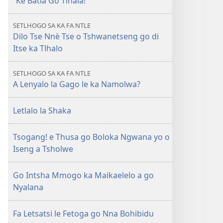
“Ke Batla Go Tlhala!”
February 2010
SETLHOGO SA KA FA NTLE
Dilo Tse Nnè Tse o Tshwanetseng go di
Itse ka Tlhalo
SETLHOGO SA KA FA NTLE
A Lenyalo la Gago le ka Namolwa?
Letlalo la Shaka
Tsogang! e Thusa go Boloka Ngwana yo o
Iseng a Tsholwe
Go Intsha Mmogo ka Maikaelelo a go
Nyalana
Fa Letsatsi le Fetoga go Nna Bohibidu