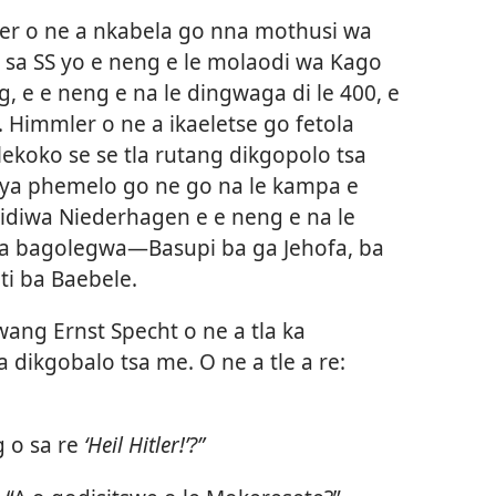
er o ne a nkabela go nna mothusi wa
sa SS yo e neng e le molaodi wa Kago
 e e neng e na le dingwaga di le 400, e
. Himmler o ne a ikaeletse go fetola
ekoko se se tla rutang dikgopolo tsa
o ya phemelo go ne go na le kampa e
bidiwa Niederhagen e e neng e na le
sa bagolegwa—Basupi ba ga Jehofa, ba
ti ba Baebele.
ng Ernst Specht o ne a tla ka
 dikgobalo tsa me. O ne a tle a re:
g o sa re
‘Heil Hitler!’?”