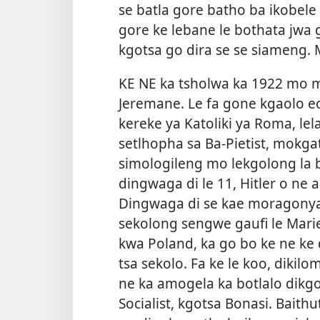
se batla gore batho ba ikobele 
gore ke lebane le bothata jwa g
kgotsa go dira se se siameng. 
KE NE ka tsholwa ka 1922 mo m
Jeremane. Le fa gone kgaolo eo
kereke ya Katoliki ya Roma, lel
setlhopha sa Ba-Pietist, mok
simologileng mo lekgolong la b
dingwaga di le 11, Hitler o ne
Dingwaga di se kae moragonya
sekolong sengwe gaufi le Mari
kwa Poland, ka go bo ke ne ke 
tsa sekolo. Fa ke le koo, dikilo
ne ka amogela ka botlalo dikg
Socialist, kgotsa Bonasi. Baithut