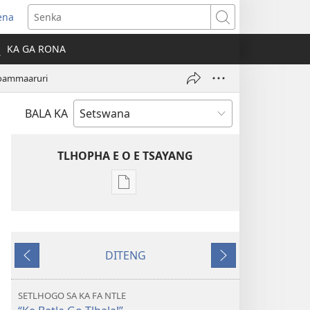
ena
Senka
la
KA GA RONA
ebe
oammaaruri
ngwe)
BALA KA
TLHOPHA E O E TSAYANG
Ditsela
tsa
go
itseela
DITENG
dikgatiso
E
E
tsa
e
e
ileketeroniki
fetileng
latelang
SETLHOGO SA KA FA NTLE
TSOGANG!