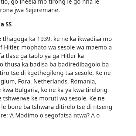
utlo, go ineela mo tirong le go nna le
 rona jwa Sejeremane.
sa SS
e tlhagoga ka 1939, ke ne ka ikwadisa mo
lf Hitler, mophato wa sesole wa maemo a
 tlase ga taolo ya ga Hitler ka
o thusa ka badisa ba badiredibagolo ba
tiro tse di kgethegileng tsa sesole. Ke ne
lgium, Fora, Netherlands, Romania,
le kwa Bulgaria, ke ne ka ya kwa tirelong
 tshwerwe ke moruti wa sesole. Ke ne
 le bone ba tshwara ditirelo tse di ntseng
ore: ‘A Modimo o segofatsa ntwa? A o