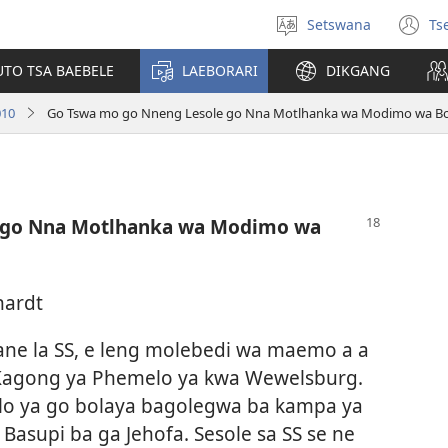
Setswana
Ts
Tlhopha
(e
puo
bu
UTO TSA BAEBELE
LAEBORARI
DIKGANG
ts
e
010
Go Tswa mo go Nneng Lesole go Nna Motlhanka wa Modimo wa B
n
 go Nna Motlhanka wa Modimo wa
hardt
mane la SS, e leng molebedi wa maemo a a
 Kagong ya Phemelo ya kwa Wewelsburg.
aelo ya go bolaya bagolegwa ba kampa ya
e Basupi ba ga Jehofa. Sesole sa SS se ne