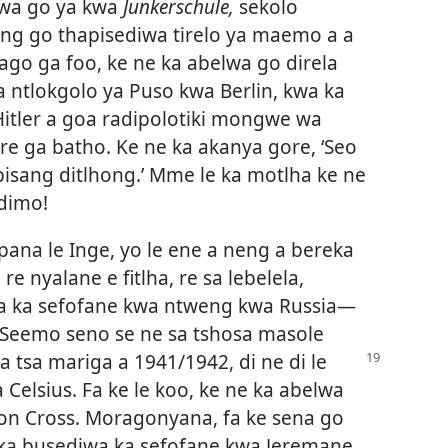
iwa go ya kwa
Junkerschule,
sekolo
ng go thapisediwa tirelo ya maemo a a
o ga foo, ke ne ka abelwa go direla
ntlokgolo ya Puso kwa Berlin, kwa ka
itler a goa radipolotiki mongwe wa
 ga batho. Ke ne ka akanya gore, ‘Seo
abisang ditlhong.’ Mme le ka motlha ke ne
odimo!
opana le Inge, yo le ene a neng a bereka
e nyalane e fitlha, re sa lebelela,
a ka sefofane kwa ntweng kwa Russia—
! Seemo seno se ne sa tshosa masole
ha
tsa mariga a 1941/1942, di ne di le
sa Celsius. Fa ke le koo, ke ne ka abelwa
on Cross. Moragonyana, fa ke sena go
ka busediwa ka sefofane kwa Jeremane.