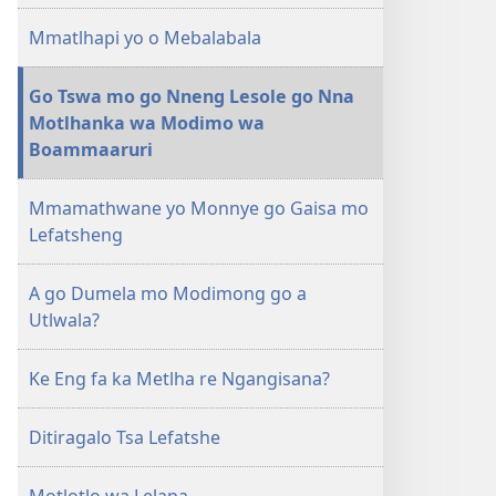
Mmatlhapi yo o Mebalabala
Go Tswa mo go Nneng Lesole go Nna
Motlhanka wa Modimo wa
Boammaaruri
Mmamathwane yo Monnye go Gaisa mo
Lefatsheng
A go Dumela mo Modimong go a
Utlwala?
Ke Eng fa ka Metlha re Ngangisana?
Ditiragalo Tsa Lefatshe