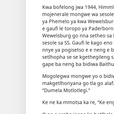
Kwa bofelong jwa 1944, Himml
mojenerale mongwe wa sesole 
ya Phemelo ya kwa Wewelsburg,
e gaufi le toropo ya Paderborn
Wewelsburg go nna setheo sa l
sesole sa SS. Gaufi le kago en
nnye ya pogisetso e e neng e 
setlhopha se se kgethegileng 
gape ba neng ba bidiwa Baithu
Mogolegwa mongwe yo o bidiwa
makgetlhonyana go tla go alafa
“Dumela Motlotlegi.”
Ke ne ka mmotsa ka re, “Ke en