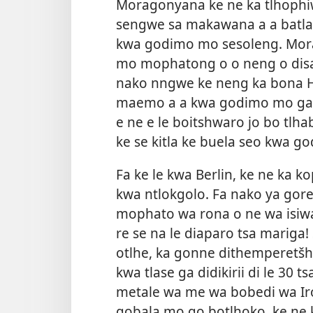
Moragonyana ke ne ka tlhoph
sengwe sa makawana a a batla
kwa godimo mo sesoleng. Morag
mo mophatong o o neng o disa 
nako nngwe ke neng ka bona H
maemo a a kwa godimo mo gare
e ne e le boitshwaro jo bo tlh
ke se kitla ke buela seo kwa g
Fa ke le kwa Berlin, ke ne ka k
kwa ntlokgolo. Fa nako ya gore r
mophato wa rona o ne wa isiw
re se na le diaparo tsa mariga
otlhe, ka gonne dithemperetš
kwa tlase ga didikirii di le 30 t
metale wa me wa bobedi wa Ir
gobala mo go botlhoko, ke ne 