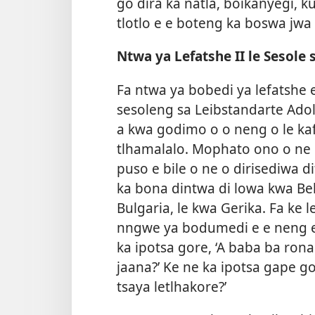
go dira ka natla, boikanyegi, k
tlotlo e e boteng ka boswa jwa
Ntwa ya Lefatshe II le Sesole 
Fa ntwa ya bobedi ya lefatshe 
sesoleng sa Leibstandarte Ado
a kwa godimo o o neng o le kafa
tlhamalalo. Mophato ono o ne 
puso e bile o ne o dirisediwa di
ka bona dintwa di lowa kwa Be
Bulgaria, le kwa Gerika. Fa ke 
nngwe ya bodumedi e e neng e
ka ipotsa gore, ‘A baba ba rona
jaana?’ Ke ne ka ipotsa gape g
tsaya letlhakore?’