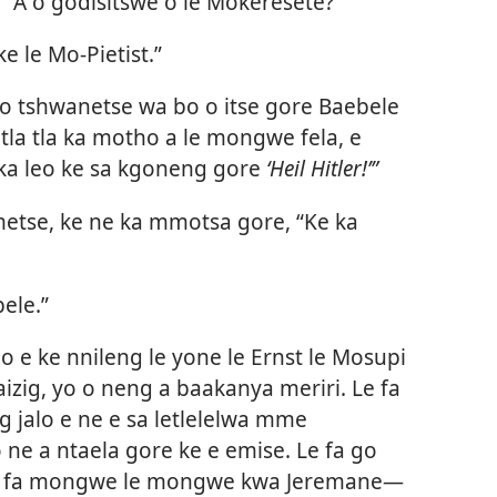
 “A o godisitswe o le Mokeresete?”
ke le Mo-Pietist.”
, o tshwanetse wa bo o itse gore Baebele
e tla tla ka motho a le mongwe fela, e
aka leo ke sa kgoneng gore
‘Heil Hitler!’”
metse, ke ne ka mmotsa gore, “Ke ka
ele.”
o e ke nnileng le yone le Ernst le Mosupi
zig, yo o neng a baakanya meriri. Le fa
ng jalo e ne e sa letlelelwa mme
e a ntaela gore ke e emise. Le fa go
ore fa mongwe le mongwe kwa Jeremane—