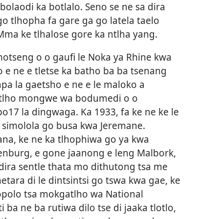
bolaodi ka botlalo. Seno se ne sa dira
o tlhopha fa gare ga go latela taelo
Mma ke tlhalose gore ka ntlha yang.
otseng o o gaufi le Noka ya Rhine kwa
 e ne e tletse ka batho ba ba tsenang
apa la gaetsho e ne e le maloko a
gatlho mongwe wa bodumedi o o
o17 la dingwaga. Ka 1933, fa ke ne ke le
 a simolola go busa kwa Jeremane.
na, ke ne ka tlhophiwa go ya kwa
enburg, e gone jaanong e leng Malbork,
dira sentle thata mo dithutong tsa me
metara di le dintsintsi go tswa kwa gae, ke
opolo tsa mokgatlho wa National
i ba ne ba rutiwa dilo tse di jaaka tlotlo,