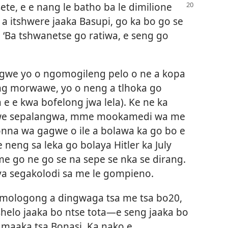
te, e e nang le batho ba le
dimilione
a itshwere jaaka Basupi, go ka bo go se
 ‘Ba tshwanetse go ratiwa, e seng go
gwe yo o ngomogileng pelo o ne a kopa
ng morwawe, yo o neng a tlhoka go
e e kwa bofelong jwa lela). Ke ne ka
hiwe sepalangwa, mme mookamedi wa me
onna wa gagwe o ile a bolawa ka go bo e
e neng sa leka go bolaya Hitler ka July
 go ne go se na sepe se nka se dirang.
nya segakolodi sa me le gompieno.
imologong a dingwaga tsa me tsa bo20,
shelo jaaka bo ntse tota—e seng jaaka bo
a maaka tsa Bonasi. Ka nako e