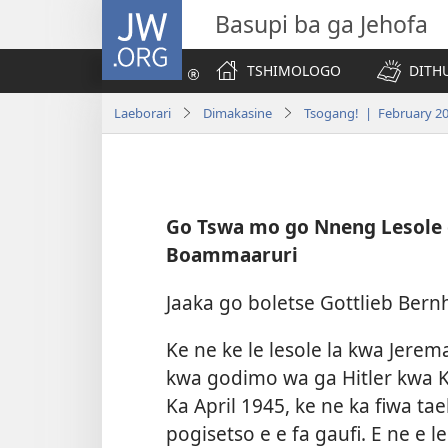
JW.ORG
Basupi ba ga Jehofa
TSHIMOLOGO
DITH
Laeborari
Dimakasine
Tsogang! | February 2
Go Tswa mo go Nneng Lesole
Boammaaruri
Jaaka go boletse Gottlieb Bern
Ke ne ke le lesole la kwa Jere
kwa godimo wa ga Hitler kwa
Ka April 1945, ke ne ka fiwa t
pogisetso e e fa gaufi. E ne e l