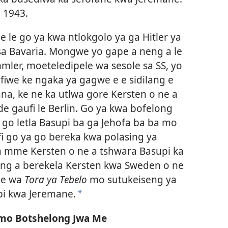
a 1943.
e le go ya kwa ntlokgolo ya ga Hitler ya
a Bavaria. Mongwe yo gape a neng a le
mmler, moeteledipele wa sesole sa SS, yo
fiwe ke ngaka ya gagwe e e sidilang e
na, ke ne ka utlwa gore Kersten o ne a
de gaufi le Berlin. Go ya kwa bofelong
 go letla Basupi ba ga Jehofa ba ba mo
i go ya go bereka kwa polasing ya
 mme Kersten o ne a tshwara Basupi ka
eng a berekela Kersten kwa Sweden o ne
ine wa
Tora ya Tebelo
mo sutukeiseng ya
pi kwa Jeremane.
*
 mo Botshelong Jwa Me