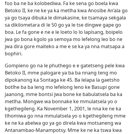
foo ba ne ba kolobediwa. Fa ke sena go boela kwa
Betoko II, ke ne ke ya ka metlha kwa Anosibe An’ala go
ya go tsaya dibuka le dimakasine, ke tsamaya sekgala
sa dikilometara di le 50 go ya le tse dingwe gape go
boa. Le fa gone e ne e le loeto lo lo lapisang, boipelo
jwa go bona kgolo ya semoya mo lefelong leo bo ne
jwa dira gore maiteko a me e se ka ya nna matsapa a
bophiri.
Gompieno go na le phuthego e e gatetseng pele kwa
Betoko II, mme palogare ya ba ba nnang teng mo
dipokanong ka Sontaga ke 45. Ba lelapa la gaetsho
botlhe ba ba leng mo lefelong leno ke Basupi gone
jaanong, mme bontsi jwa bone ke babulatsela ba ka
metlha. Mongwe wa bonnake ke mmulatsela yo o
kgethegileng. Ka November 1, 2001, le nna ke ne ka
tlhomiwa go nna mmulatsela yo o kgethegileng mme
ke ne ka abelwa go ya go direla kwa motsaneng wa
Antanambao-Manampotsy. Mme ke ne ka tswa kwa