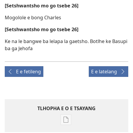
[Setshwantsho mo go tsebe 26]
Mogolole e bong Charles
[Setshwantsho mo go tsebe 26]
Ke na le bangwe ba lelapa la gaetsho. Botlhe ke Basupi
ba ga Jehofa
E e fetileng
E e latelang
TLHOPHA E O E TSAYANG
Ditsela
tsa