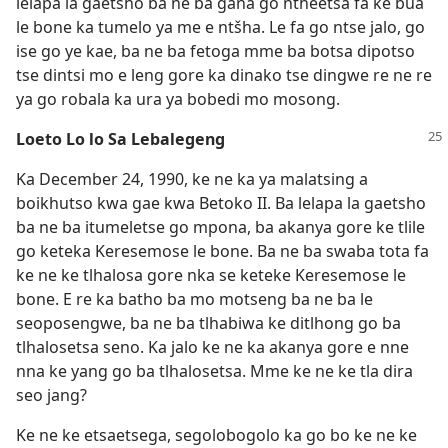
lelapa la gaetsho ba ne ba gana go ntheetsa fa ke bua
le bone ka tumelo ya me e ntšha. Le fa go ntse jalo, go
ise go ye kae, ba ne ba fetoga mme ba botsa dipotso
tse dintsi mo e leng gore ka dinako tse dingwe re ne re
ya go robala ka ura ya bobedi mo mosong.
Loeto Lo lo Sa Lebalegeng
Ka December 24, 1990, ke ne ka ya malatsing a
boikhutso kwa gae kwa Betoko II. Ba lelapa la gaetsho
ba ne ba itumeletse go mpona, ba akanya gore ke tlile
go keteka Keresemose le bone. Ba ne ba swaba tota fa
ke ne ke tlhalosa gore nka se keteke Keresemose le
bone. E re ka batho ba mo motseng ba ne ba le
seoposengwe, ba ne ba tlhabiwa ke ditlhong go ba
tlhalosetsa seno. Ka jalo ke ne ka akanya gore e nne
nna ke yang go ba tlhalosetsa. Mme ke ne ke tla dira
seo jang?
Ke ne ke etsaetsega, segolobogolo ka go bo ke ne ke