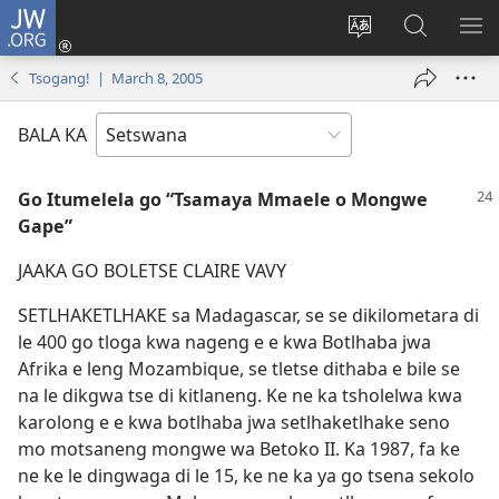
JW.ORG
Tsena
(e
Fetola
Senka
BO
bula
puo
JW.ORG/T
ME
Tsogang! | March 8, 2005
tsebe
ya
e
saete
BALA KA
nngwe)
Go Itumelela go “Tsamaya Mmaele o Mongwe
Gape”
JAAKA GO BOLETSE CLAIRE VAVY
SETLHAKETLHAKE sa Madagascar, se se dikilometara di
le 400 go tloga kwa nageng e e kwa Botlhaba jwa
Afrika e leng Mozambique, se tletse dithaba e bile se
na le dikgwa tse di kitlaneng. Ke ne ka tsholelwa kwa
karolong e e kwa botlhaba jwa setlhaketlhake seno
mo motsaneng mongwe wa Betoko II. Ka 1987, fa ke
ne ke le dingwaga di le 15, ke ne ka ya go tsena sekolo