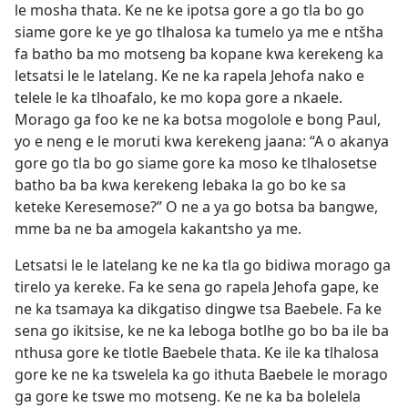
le mosha thata. Ke ne ke ipotsa gore a go tla bo go
siame gore ke ye go tlhalosa ka tumelo ya me e ntšha
fa batho ba mo motseng ba kopane kwa kerekeng ka
letsatsi le le latelang. Ke ne ka rapela Jehofa nako e
telele le ka tlhoafalo, ke mo kopa gore a nkaele.
Morago ga foo ke ne ka botsa mogolole e bong Paul,
yo e neng e le moruti kwa kerekeng jaana: “A o akanya
gore go tla bo go siame gore ka moso ke tlhalosetse
batho ba ba kwa kerekeng lebaka la go bo ke sa
keteke Keresemose?” O ne a ya go botsa ba bangwe,
mme ba ne ba amogela kakantsho ya me.
Letsatsi le le latelang ke ne ka tla go bidiwa morago ga
tirelo ya kereke. Fa ke sena go rapela Jehofa gape, ke
ne ka tsamaya ka dikgatiso dingwe tsa Baebele. Fa ke
sena go ikitsise, ke ne ka leboga botlhe go bo ba ile ba
nthusa gore ke tlotle Baebele thata. Ke ile ka tlhalosa
gore ke ne ka tswelela ka go ithuta Baebele le morago
ga gore ke tswe mo motseng. Ke ne ka ba bolelela