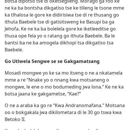
botsa dipotso tse di oketsegileng. Morago ga foo ke
ne ka ba bontsha dikgatiso tse ke tlileng le tsone mme
ka tlhalosa le gore ke didirisiwa tse di re thusang go
ithuta Baebele tse di gatisitsweng ke Basupi ba ga
Jehofa. Ke ne ka ba bolelela gore ke iketleeditse go
thusa ope fela yo o ratang go ithuta Baebele. Ba le
bantsi ba ne ba amogela dikhopi tsa dikgatiso tsa
Baebele.
Go Utlwela Sengwe se se Gakgamatsang
Mosadi mongwe yo ke sa mo itseng o ne a nkatamela
mme a re “Nnake yo o nnang kwa motsaneng o
mongwe, le ene o mo bodumeding jwa lona.” Ke ne ka
botsa jaana ke gakgametse, “Kae?”
O ne a araba ka go re “Kwa Andranomafana.” Motsana
oo o bokgakala jwa dikilometara di le 30 go tswa kwa
Betoko II.