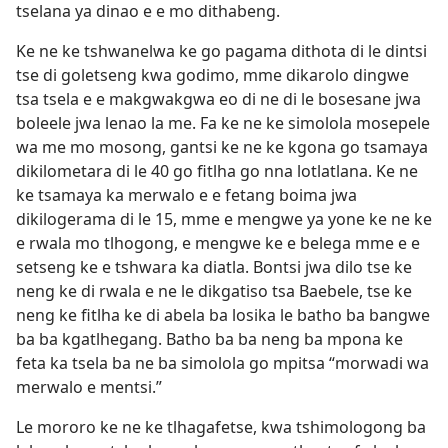
tselana ya dinao e e mo dithabeng.
Ke ne ke tshwanelwa ke go pagama dithota di le dintsi
tse di goletseng kwa godimo, mme dikarolo dingwe
tsa tsela e e makgwakgwa eo di ne di le bosesane jwa
boleele jwa lenao la me. Fa ke ne ke simolola mosepele
wa me mo mosong, gantsi ke ne ke kgona go tsamaya
dikilometara di le 40 go fitlha go nna lotlatlana. Ke ne
ke tsamaya ka merwalo e e fetang boima jwa
dikilogerama di le 15, mme e mengwe ya yone ke ne ke
e rwala mo tlhogong, e mengwe ke e belega mme e e
setseng ke e tshwara ka diatla. Bontsi jwa dilo tse ke
neng ke di rwala e ne le dikgatiso tsa Baebele, tse ke
neng ke fitlha ke di abela ba losika le batho ba bangwe
ba ba kgatlhegang. Batho ba ba neng ba mpona ke
feta ka tsela ba ne ba simolola go mpitsa “morwadi wa
merwalo e mentsi.”
Le mororo ke ne ke tlhagafetse, kwa tshimologong ba