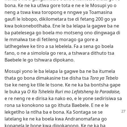
bona. Ke ne ka utlwa gore tota e ne e le Mosupi yo o
neng a tswa kwa toropong e nngwe ya Toamasina
gaufi le lobopo, dikilometara tse di fetang 200 go ya
kwa bokonebotlhaba. Ene le ba lelapa la gagwe ba ne
ba patelesega go boela mo motseng ono dingwaga di
le mmalwa tse di fetileng morago ga gore a
latlhegelwe ke tiro a sa lebelela. Fa a sena go boela
fano, o ne a simolola go rera, a tshwara dithuto tsa
Baebele le go tshwara dipokano.
Mosupi yono le ba lelapa la gagwe ba ne ba itumela
thata go bona dimakasine tse disha tsa
Tora ya Tebelo
tse ke neng ke tlile le tsone. Ke ne ka ba bontsha gape
le buka ya
O Ka Tshelela Ruri mo Lefatsheng la Paradaise,
e re neng re e dirisa ka nako eo, e le yone sedirisiwa sa
rona sa konokono sa go ithuta Baebele. E ne e le
lekgetlho
la ntlha ba e bona. Ka Sontaga se se
latelang ke ne ka boela kwa Andranomafana go
kopanela le bone kwa dipokanong. Ke ne ka ba