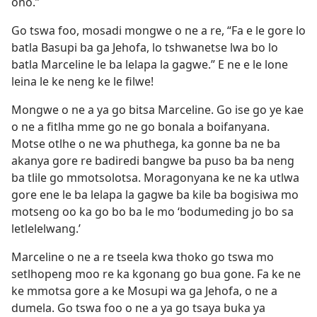
ono.”
Go tswa foo, mosadi mongwe o ne a re, “Fa e le gore lo
batla Basupi ba ga Jehofa, lo tshwanetse lwa bo lo
batla Marceline le ba lelapa la gagwe.” E ne e le lone
leina le ke neng ke le filwe!
Mongwe o ne a ya go bitsa Marceline. Go ise go ye kae
o ne a fitlha mme go ne go bonala a boifanyana.
Motse otlhe o ne wa phuthega, ka gonne ba ne ba
akanya gore re badiredi bangwe ba puso ba ba neng
ba tlile go mmotsolotsa. Moragonyana ke ne ka utlwa
gore ene le ba lelapa la gagwe ba kile ba bogisiwa mo
motseng oo ka go bo ba le mo ‘bodumeding jo bo sa
letlelelwang.’
Marceline o ne a re tseela kwa thoko go tswa mo
setlhopeng moo re ka kgonang go bua gone. Fa ke ne
ke mmotsa gore a ke Mosupi wa ga Jehofa, o ne a
dumela. Go tswa foo o ne a ya go tsaya buka ya