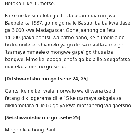
Betoko II ke itumetse.
Fa ke ne ke simolola go ithuta boammaaruri jwa
Baebele ka 1987, go ne go na le Basupi ba ba kwa tlase
ga 3 000 kwa Madagascar. Gone jaanong ba feta
14 000. Jaaka bontsi jwa batho bano, ke itumelela go
bo ke nnile le tshiamelo ya go dirisa maatla a me go
‘tsamaya mmaele o mongwe gape’ go thusa ba
bangwe. Mme ke leboga Jehofa go bo a ile a segofatsa
maiteko a me mo go seno.
[Ditshwantsho mo go tsebe 24, 25]
Gantsi ke ne ke rwala morwalo wa dilwana tse di
fetang dikilogerama di le 15 ke tsamaya sekgala sa
dikilometara di le 60 go ya kwa motsaneng wa gaetsho
[Setshwantsho mo go tsebe 25]
Mogolole e bong Paul