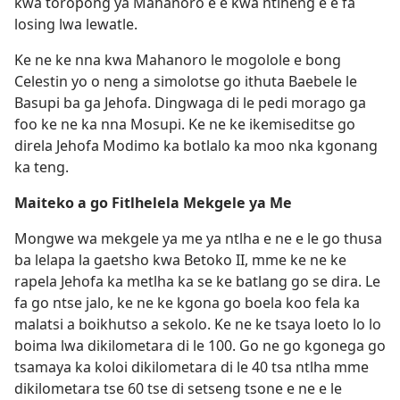
kwa toropong ya Mahanoro e e kwa ntlheng e e fa
losing lwa lewatle.
Ke ne ke nna kwa Mahanoro le mogolole e bong
Celestin yo o neng a simolotse go ithuta Baebele le
Basupi ba ga Jehofa. Dingwaga di le pedi morago ga
foo ke ne ka nna Mosupi. Ke ne ke ikemiseditse go
direla Jehofa Modimo ka botlalo ka moo nka kgonang
ka teng.
Maiteko a go Fitlhelela Mekgele ya Me
Mongwe wa mekgele ya me ya ntlha e ne e le go thusa
ba lelapa la gaetsho kwa Betoko II, mme ke ne ke
rapela Jehofa ka metlha ka se ke batlang go se dira. Le
fa go ntse jalo, ke ne ke kgona go boela koo fela ka
malatsi a boikhutso a sekolo. Ke ne ke tsaya loeto lo lo
boima lwa dikilometara di le 100. Go ne go kgonega go
tsamaya ka koloi dikilometara di le 40 tsa ntlha mme
dikilometara tse 60 tse di setseng tsone e ne e le