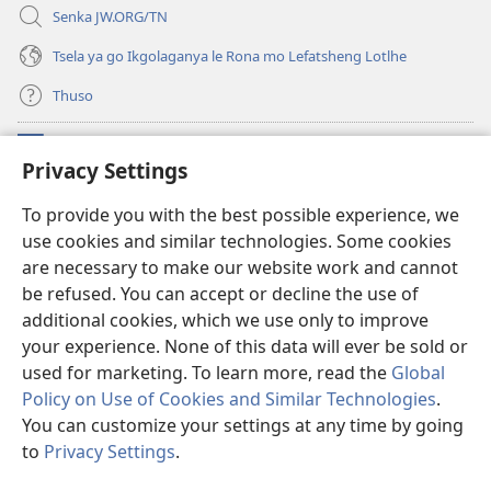
Senka JW.ORG/TN
Tsela ya go Ikgolaganya le Rona mo Lefatsheng Lotlhe
Thuso
Meneelo
(e
Privacy Settings
bula
tsebe
LAEBORARI YA MO INTERNET
To provide you with the best possible experience, we
(e
e
use cookies and similar technologies. Some cookies
bula
nngwe)
®
JW Hub
tsebe
are necessary to make our website work and cannot
(e
e
bula
be refused. You can accept or decline the use of
nngwe)
App
ya
JW Library
tsebe
additional cookies, which we use only to improve
e
your experience. None of this data will ever be sold or
nngwe)
used for marketing. To learn more, read the
Global
Policy on Use of Cookies and Similar Technologies
.
Copyright
© 2026 Watch Tower Bible and Tract Society of Pennsylvania.
You can customize your settings at any time by going
MELAWANA YA TIRISO
|
MOLAWANA WA TSHIRELETSEGO
|
PRIVACY
to
Privacy Settings
.
Tl
SETTINGS