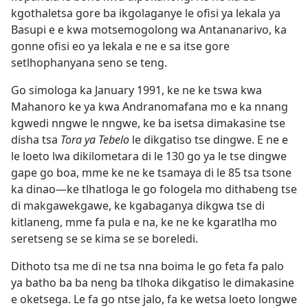
kgothaletsa gore ba ikgolaganye le ofisi ya lekala ya
Basupi e e kwa motsemogolong wa Antananarivo, ka
gonne ofisi eo ya lekala e ne e sa itse gore
setlhophanyana seno se teng.
Go simologa ka January 1991, ke ne ke tswa kwa
Mahanoro ke ya kwa Andranomafana mo e ka nnang
kgwedi nngwe le nngwe, ke ba isetsa dimakasine tse
disha tsa
Tora ya Tebelo
le dikgatiso tse dingwe. E ne e
le loeto lwa dikilometara di le 130 go ya le tse dingwe
gape go boa, mme ke ne ke tsamaya di le 85 tsa tsone
ka dinao—ke tlhatloga le go fologela mo dithabeng tse
di makgawekgawe, ke kgabaganya dikgwa tse di
kitlaneng, mme fa pula e na, ke ne ke kgaratlha mo
seretseng se se kima se se boreledi.
Dithoto tsa me di ne tsa nna boima le go feta fa palo
ya batho ba ba neng ba tlhoka dikgatiso le dimakasine
e oketsega. Le fa go ntse jalo, fa ke wetsa loeto longwe