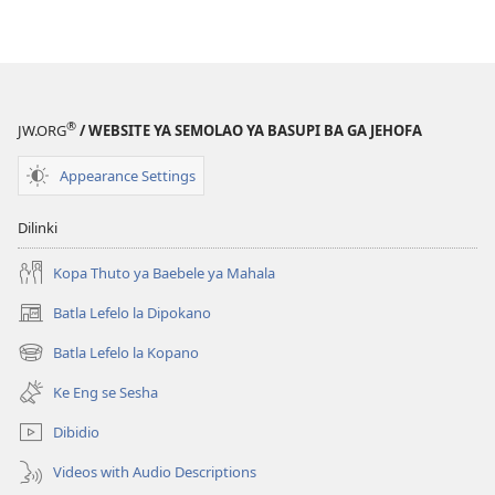
go
itseela
dikgatiso
tsa
ileketeroniki
®
JW.ORG
/ WEBSITE YA SEMOLAO YA BASUPI BA GA JEHOFA
DIMAKASINE
March 8,
Appearance Settings
2005
Dilinki
Kopa Thuto ya Baebele ya Mahala
Batla Lefelo la Dipokano
(e
bula
Batla Lefelo la Kopano
(e
tsebe
bula
e
Ke Eng se Sesha
tsebe
nngwe)
e
Dibidio
nngwe)
Videos with Audio Descriptions