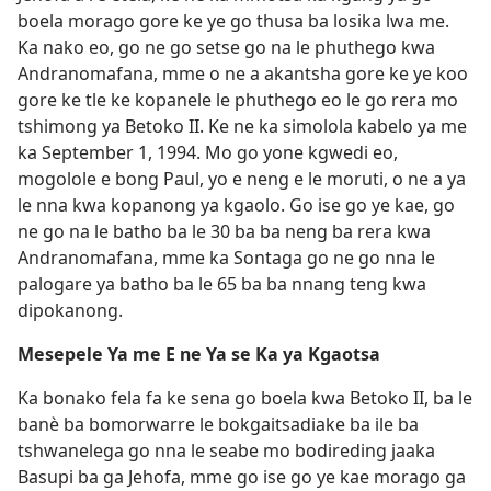
boela morago gore ke ye go thusa ba losika lwa me.
Ka nako eo, go ne go setse go na le phuthego kwa
Andranomafana, mme o ne a akantsha gore ke ye koo
gore ke tle ke kopanele le phuthego eo le go rera mo
tshimong ya Betoko II. Ke ne ka simolola kabelo ya me
ka September 1, 1994. Mo go yone kgwedi eo,
mogolole e bong Paul, yo e neng e le moruti, o ne a ya
le nna kwa kopanong ya kgaolo. Go ise go ye kae, go
ne go na le batho ba le 30 ba ba neng ba rera kwa
Andranomafana, mme ka Sontaga go ne go nna le
palogare ya batho ba le 65 ba ba nnang teng kwa
dipokanong.
Mesepele Ya me E ne Ya se Ka ya Kgaotsa
Ka bonako fela fa ke sena go boela kwa Betoko II, ba le
banè ba bomorwarre le bokgaitsadiake ba ile ba
tshwanelega go nna le seabe mo bodireding jaaka
Basupi ba ga Jehofa, mme go ise go ye kae morago ga