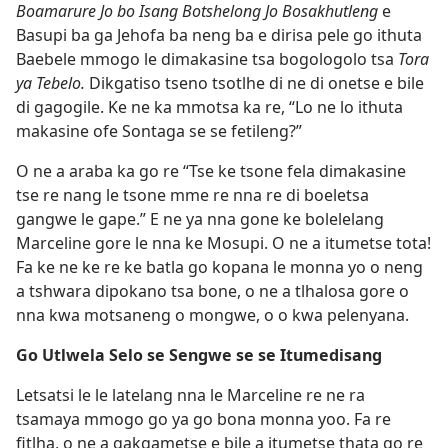
Boamarure Jo bo Isang Botshelong Jo Bosakhutleng
e
Basupi ba ga Jehofa ba neng ba e dirisa pele go ithuta
Baebele mmogo le dimakasine tsa bogologolo tsa
Tora
ya Tebelo.
Dikgatiso tseno tsotlhe di ne di onetse e bile
di gagogile. Ke ne ka mmotsa ka re, “Lo ne lo ithuta
makasine ofe Sontaga se se fetileng?”
O ne a araba ka go re “Tse ke tsone fela dimakasine
tse re nang le tsone mme re nna re di boeletsa
gangwe le gape.” E ne ya nna gone ke bolelelang
Marceline gore le nna ke Mosupi. O ne a itumetse tota!
Fa ke ne ke re ke batla go kopana le monna yo o neng
a tshwara dipokano tsa bone, o ne a tlhalosa gore o
nna kwa motsaneng o mongwe, o o kwa pelenyana.
Go Utlwela Selo se Sengwe se se Itumedisang
Letsatsi le le latelang nna le Marceline re ne ra
tsamaya mmogo go ya go bona monna yoo. Fa re
fitlha, o ne a gakgametse e bile a itumetse thata go re