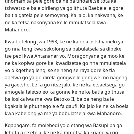
tlhomamisa pele gore ba ne ba tlhoafetse tota ka
tshwetso e ba e dirileng ya go ithuta Baebele le gore
ba tla gatela pele semoyeng. Ka jalo, ka nakwana, ke
ne ka fetsa nakonyana ke le mmulatsela kwa
Mahanoro.
Kwa bofelong jwa 1993, ke ne ka nna le tshiamelo ya
go nna teng kwa sekolong sa babulatsela sa dibeke
tse pedi kwa Antananarivo. Moragonyana ga moo ke
ne ka kopiwa gore ke ikwadisetse go nna mmulatsela
yo o kgethegileng, se se neng se raya gore ke tla
abelwa go ya go direla gongwe le gongwe mo nageng
ya gaetsho. Le fa go ntse jalo, ke ne ka etsaetsega go
amogela taletso eo ka gonne ke ne ke batla go thusa
ba losika lwa me kwa Betoko II, ba ba neng ba le
kgakala le phuthego e e fa gaufi. Ka jalo ke ne ka boela
kwa kabelong ya me ya bobulatsela kwa Mahanoro.
Kgabagare, fa molebedi yo o etang wa Basupi ba ga
Jehofa a re etela, ke ne ka mmotsa ka kgang ya go