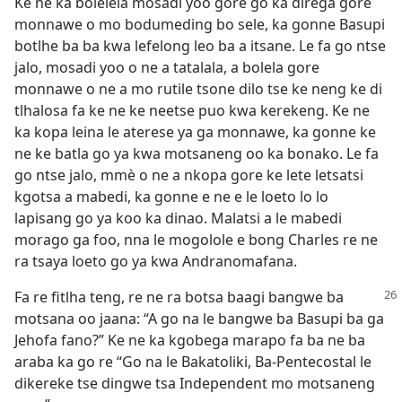
Ke ne ka bolelela mosadi yoo gore go ka direga gore
monnawe o mo bodumeding bo sele, ka gonne Basupi
botlhe ba ba kwa lefelong leo ba a itsane. Le fa go ntse
jalo, mosadi yoo o ne a tatalala, a bolela gore
monnawe o ne a mo rutile tsone dilo tse ke neng ke di
tlhalosa fa ke ne ke neetse puo kwa kerekeng. Ke ne
ka kopa leina le aterese ya ga monnawe, ka gonne ke
ne ke batla go ya kwa motsaneng oo ka bonako. Le fa
go ntse jalo, mmè o ne a nkopa gore ke lete letsatsi
kgotsa a mabedi, ka gonne e ne e le loeto lo lo
lapisang go ya koo ka dinao. Malatsi a le mabedi
morago ga foo, nna le mogolole e bong Charles re ne
ra tsaya loeto go ya kwa Andranomafana.
Fa re fitlha teng, re ne ra botsa baagi bangwe ba
motsana oo jaana: “A go na le bangwe ba Basupi ba ga
Jehofa fano?” Ke ne ka kgobega marapo fa ba ne ba
araba ka go re “Go na le Bakatoliki, Ba-Pentecostal le
dikereke tse dingwe tsa Independent mo motsaneng