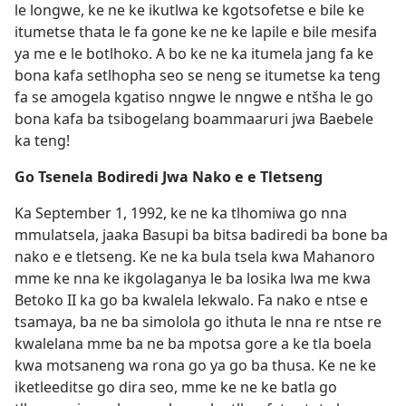
le longwe, ke ne ke ikutlwa ke kgotsofetse e bile ke
itumetse thata le fa gone ke ne ke lapile e bile mesifa
ya me e le botlhoko. A bo ke ne ka itumela jang fa ke
bona kafa setlhopha seo se neng se itumetse ka teng
fa se amogela kgatiso nngwe le nngwe e ntšha le go
bona kafa ba tsibogelang boammaaruri jwa Baebele
ka teng!
Go Tsenela Bodiredi Jwa Nako e e Tletseng
Ka September 1, 1992, ke ne ka tlhomiwa go nna
mmulatsela, jaaka Basupi ba bitsa badiredi ba bone ba
nako e e tletseng. Ke ne ka bula tsela kwa Mahanoro
mme ke nna ke ikgolaganya le ba losika lwa me kwa
Betoko II ka go ba kwalela lekwalo. Fa nako e ntse e
tsamaya, ba ne ba simolola go ithuta le nna re ntse re
kwalelana mme ba ne ba mpotsa gore a ke tla boela
kwa motsaneng wa rona go ya go ba thusa. Ke ne ke
iketleeditse go dira seo, mme ke ne ke batla go