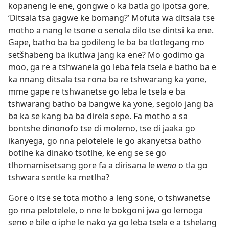
kopaneng le ene, gongwe o ka batla go ipotsa gore,
‘Ditsala tsa gagwe ke bomang?’ Mofuta wa ditsala tse
motho a nang le tsone o senola dilo tse dintsi ka ene.
Gape, batho ba ba godileng le ba ba tlotlegang mo
setšhabeng ba ikutlwa jang ka ene? Mo godimo ga
moo, ga re a tshwanela go leba fela tsela e batho ba e
ka nnang ditsala tsa rona ba re tshwarang ka yone,
mme gape re tshwanetse go leba le tsela e ba
tshwarang batho ba bangwe ka yone, segolo jang ba
ba ka se kang ba ba direla sepe. Fa motho a sa
bontshe dinonofo tse di molemo, tse di jaaka go
ikanyega, go nna pelotelele le go akanyetsa batho
botlhe ka dinako tsotlhe, ke eng se se go
tlhomamisetsang gore fa a dirisana le
wena
o tla go
tshwara sentle ka metlha?
Gore o itse se tota motho a leng sone, o tshwanetse
go nna pelotelele, o nne le bokgoni jwa go lemoga
seno e bile o iphe le nako ya go leba tsela e a tshelang