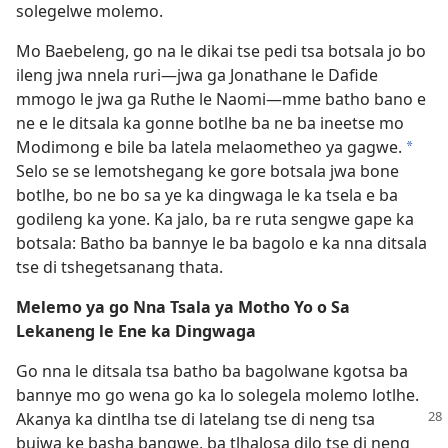
solegelwe molemo.
Mo Baebeleng, go na le dikai tse pedi tsa botsala jo bo
ileng jwa nnela ruri—jwa ga Jonathane le Dafide
mmogo le jwa ga Ruthe le Naomi—mme batho bano e
ne e le ditsala ka gonne botlhe ba ne ba ineetse mo
Modimong e bile ba latela melaometheo ya gagwe.
*
Selo se se lemotshegang ke gore botsala jwa bone
botlhe, bo ne bo sa ye ka dingwaga le ka tsela e ba
godileng ka yone. Ka jalo, ba re ruta sengwe gape ka
botsala: Batho ba bannye le ba bagolo e ka nna ditsala
tse di tshegetsanang thata.
Melemo ya go Nna Tsala ya Motho Yo o Sa
Lekaneng le Ene ka Dingwaga
Go nna le ditsala tsa batho ba bagolwane kgotsa ba
bannye mo go wena go ka lo solegela molemo lotlhe.
Akanya ka dintlha tse di latelang tse di neng tsa
buiwa ke basha bangwe, ba tlhalosa dilo tse di neng