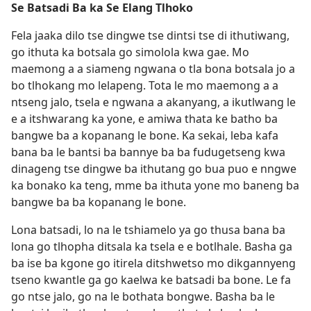
Se Batsadi Ba ka Se Elang Tlhoko
Fela jaaka dilo tse dingwe tse dintsi tse di ithutiwang,
go ithuta ka botsala go simolola kwa gae. Mo
maemong a a siameng ngwana o tla bona botsala jo a
bo tlhokang mo lelapeng. Tota le mo maemong a a
ntseng jalo, tsela e ngwana a akanyang, a ikutlwang le
e a itshwarang ka yone, e amiwa thata ke batho ba
bangwe ba a kopanang le bone. Ka sekai, leba kafa
bana ba le bantsi ba bannye ba ba fudugetseng kwa
dinageng tse dingwe ba ithutang go bua puo e nngwe
ka bonako ka teng, mme ba ithuta yone mo baneng ba
bangwe ba ba kopanang le bone.
Lona batsadi, lo na le tshiamelo ya go thusa bana ba
lona go tlhopha ditsala ka tsela e e botlhale. Basha ga
ba ise ba kgone go itirela ditshwetso mo dikgannyeng
tseno kwantle ga go kaelwa ke batsadi ba bone. Le fa
go ntse jalo, go na le bothata bongwe. Basha ba le