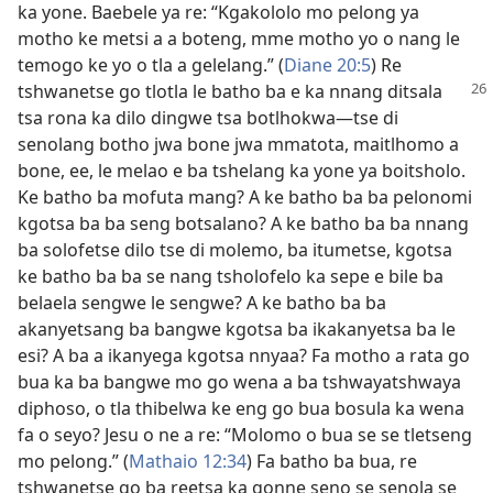
ka yone. Baebele ya re: “Kgakololo mo pelong ya
motho ke metsi a a boteng, mme motho yo o nang le
temogo ke yo o tla a gelelang.” (
Diane 20:5
) Re
tshwanetse go tlotla le batho ba e ka nnang
ditsala
tsa rona ka dilo dingwe tsa botlhokwa—tse di
senolang botho jwa bone jwa mmatota, maitlhomo a
bone, ee, le melao e ba tshelang ka yone ya boitsholo.
Ke batho ba mofuta mang? A ke batho ba ba pelonomi
kgotsa ba ba seng botsalano? A ke batho ba ba nnang
ba solofetse dilo tse di molemo, ba itumetse, kgotsa
ke batho ba ba se nang tsholofelo ka sepe e bile ba
belaela sengwe le sengwe? A ke batho ba ba
akanyetsang ba bangwe kgotsa ba ikakanyetsa ba le
esi? A ba a ikanyega kgotsa nnyaa? Fa motho a rata go
bua ka ba bangwe mo go wena a ba tshwayatshwaya
diphoso, o tla thibelwa ke eng go bua bosula ka wena
fa o seyo? Jesu o ne a re: “Molomo o bua se se tletseng
mo pelong.” (
Mathaio 12:34
) Fa batho ba bua, re
tshwanetse go ba reetsa ka gonne seno se senola se