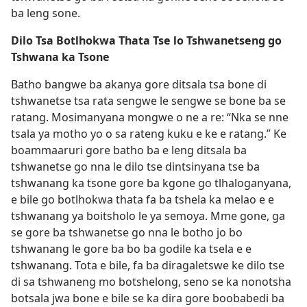
ba leng sone.
Dilo Tsa Botlhokwa Thata Tse lo Tshwanetseng go
Tshwana ka Tsone
Batho bangwe ba akanya gore ditsala tsa bone di
tshwanetse tsa rata sengwe le sengwe se bone ba se
ratang. Mosimanyana mongwe o ne a re: “Nka se nne
tsala ya motho yo o sa rateng kuku e ke e ratang.” Ke
boammaaruri gore batho ba e leng ditsala ba
tshwanetse go nna le dilo tse dintsinyana tse ba
tshwanang ka tsone gore ba kgone go tlhaloganyana,
e bile go botlhokwa thata fa ba tshela ka melao e e
tshwanang ya boitsholo le ya semoya. Mme gone, ga
se gore ba tshwanetse go nna le botho jo bo
tshwanang le gore ba bo ba godile ka tsela e e
tshwanang. Tota e bile, fa ba diragaletswe ke dilo tse
di sa tshwaneng mo botshelong, seno se ka nonotsha
botsala jwa bone e bile se ka dira gore boobabedi ba