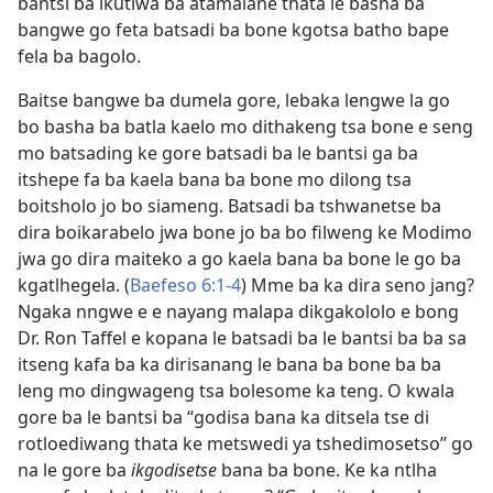
bantsi ba ikutlwa ba atamalane thata le basha ba
bangwe go feta batsadi ba bone kgotsa batho bape
fela ba bagolo.
Baitse bangwe ba dumela gore, lebaka lengwe la go
bo basha ba batla kaelo mo dithakeng tsa bone e seng
mo batsading ke gore batsadi ba le bantsi ga ba
itshepe fa ba kaela bana ba bone mo dilong tsa
boitsholo jo bo siameng. Batsadi ba tshwanetse ba
dira boikarabelo jwa bone jo ba bo filweng ke Modimo
jwa go dira maiteko a go kaela bana ba bone le go ba
kgatlhegela. (
Baefeso 6:1-4
) Mme ba ka dira seno jang?
Ngaka nngwe e e nayang malapa dikgakololo e bong
Dr. Ron Taffel e kopana le batsadi ba le bantsi ba ba sa
itseng kafa ba ka dirisanang le bana ba bone ba ba
leng mo dingwageng tsa bolesome ka teng. O kwala
gore ba le bantsi ba “godisa bana ka ditsela tse di
rotloediwang thata ke metswedi ya tshedimosetso” go
na le gore ba
ikgodisetse
bana ba bone. Ke ka ntlha