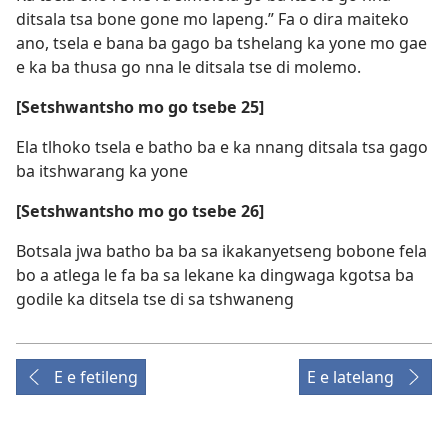
ditsala tsa bone gone mo lapeng.” Fa o dira maiteko
ano, tsela e bana ba gago ba tshelang ka yone mo gae
e ka ba thusa go nna le ditsala tse di molemo.
[Setshwantsho mo go tsebe 25]
Ela tlhoko tsela e batho ba e ka nnang ditsala tsa gago
ba itshwarang ka yone
[Setshwantsho mo go tsebe 26]
Botsala jwa batho ba ba sa ikakanyetseng bobone fela
bo a atlega le fa ba sa lekane ka dingwaga kgotsa ba
godile ka ditsela tse di sa tshwaneng
E e fetileng
E e latelang