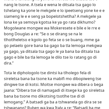
nang le tsone. A tsela e wena le ditsala tsa gago lo
tshelang ka yone le mekgele e lo ipeetseng yone ke e e
siameng le e e seng ya bopelotshetlha? A mekgele ya
lona ke ya semoya kgotsa ke ya go rata dikhumo?
Mogolwane mongwe wa Mokeresete e bile e le rre e
bong Douglas a re: “Se o se dirang se na le
tlhotlheletso e kgolo go feta se o se buang, mme ga
go pelaelo gore bana ba gago ba tla lemoga mekgwa
ya gago, ya ditsala tsa gago le ya bana ba ditsala tsa
gago e bile ba tla lemoga le dilo tse lo ratang go di
dira.”
Tota le diphologolo tse dintsi ka tlholego fela di
sireletsa bana ba tsone ka mabifi mo dibopiweng tse
dingwe tse di kotsi. Moitse mongwe wa dibera o bega
jaana: “Dibera tse di namagadi di itsege ka go sireletsa
bana ba tsone mo dikotsing tsotlhe tse di di
lemogang.” A batsadi ga ba a tshwanela go dira se se
tshwanang? Ruben wa kwa Italy a re: “Batsadi ba me