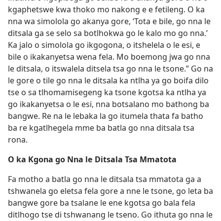
kgaphetswe kwa thoko mo nakong e e fetileng. O ka
nna wa simolola go akanya gore, ‘Tota e bile, go nna le
ditsala ga se selo sa botlhokwa go le kalo mo go nna.’
Ka jalo o simolola go ikgogona, o itshelela o le esi, e
bile o ikakanyetsa wena fela. Mo boemong jwa go nna
le ditsala, o itswalela ditsela tsa go nna le tsone.” Go na
le gore o tile go nna le ditsala ka ntlha ya go boifa dilo
tse o sa tlhomamisegeng ka tsone kgotsa ka ntlha ya
go ikakanyetsa o le esi, nna botsalano mo bathong ba
bangwe. Re na le lebaka la go itumela thata fa batho
ba re kgatlhegela mme ba batla go nna ditsala tsa
rona.
O ka Kgona go Nna le Ditsala Tsa Mmatota
Fa motho a batla go nna le ditsala tsa mmatota ga a
tshwanela go eletsa fela gore a nne le tsone, go leta ba
bangwe gore ba tsalane le ene kgotsa go bala fela
ditlhogo tse di tshwanang le tseno. Go ithuta go nna le