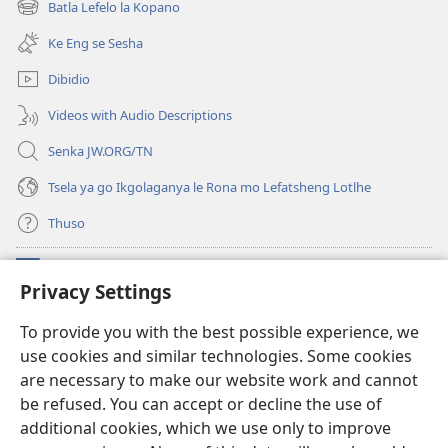
Batla Lefelo la Kopano
(e
tsebe
bula
e
Ke Eng se Sesha
tsebe
nngwe)
e
Dibidio
nngwe)
Videos with Audio Descriptions
Senka JW.ORG/TN
Tsela ya go Ikgolaganya le Rona mo Lefatsheng Lotlhe
Thuso
Meneelo
(e
Privacy Settings
bula
tsebe
LAEBORARI YA MO INTERNET
To provide you with the best possible experience, we
(e
e
use cookies and similar technologies. Some cookies
bula
nngwe)
®
JW Hub
tsebe
are necessary to make our website work and cannot
(e
e
bula
be refused. You can accept or decline the use of
nngwe)
App
ya
JW Library
tsebe
additional cookies, which we use only to improve
e