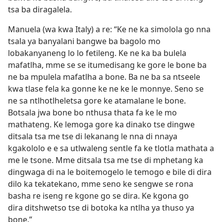
tsa ba diragalela.
Manuela (wa kwa Italy) a re: “Ke ne ka simolola go nna
tsala ya banyalani bangwe ba bagolo mo
lobakanyaneng lo lo fetileng. Ke ne ka ba bulela
mafatlha, mme se se itumedisang ke gore le bone ba
ne ba mpulela mafatlha a bone. Ba ne ba sa ntseele
kwa tlase fela ka gonne ke ne ke le monnye. Seno se
ne sa ntlhotlheletsa gore ke atamalane le bone.
Botsala jwa bone bo nthusa thata fa ke le mo
mathateng. Ke lemoga gore ka dinako tse dingwe
ditsala tsa me tse di lekanang le nna di nnaya
kgakololo e e sa utlwaleng sentle fa ke tlotla mathata a
me le tsone. Mme ditsala tsa me tse di mphetang ka
dingwaga di na le boitemogelo le temogo e bile di dira
dilo ka tekatekano, mme seno ke sengwe se rona
basha re iseng re kgone go se dira. Ke kgona go
dira ditshwetso tse di botoka ka ntlha ya thuso ya
bone.”