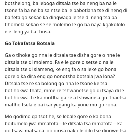
botshelong, ba leboga ditsala tse ba neng ba na le
tsone fa ba ne ba sa ntse ba le babotlana tse di neng di
ba feta go sekae ka dingwaga le tse di neng tsa ba
tlhomela sekao se se molemo le go ba naya kgakololo
e e ileng ya ba thusa.
Go Tokafatsa Botsala
Ga o tlhoke go nna le ditsala tse disha gore o nne le
ditsala tse di molemo. Fa e le gore o setse o na le
ditsala tse di siameng, ke eng fa o sa leke go bona
gore o ka dira eng go nonotsha botsala jwa lona?
Ditsala tse re sa bolong go nna le tsone ke tsa
botlhokwa thata, mme re tshwanetse go di tsaya di le
botlhokwa. Le ka motlha ga re a tshwanela go tlhaetsa
matlho tsela e ba ikanyegang ka yone mo go rona.
Mo godimo ga tsotlhe, se lebale gore o ka bona
boitumelo jwa mmatota—le ditsala tsa mmatota—ka
go tsaya matsapa, go dirisa nako le dilo tse dingwe tsa