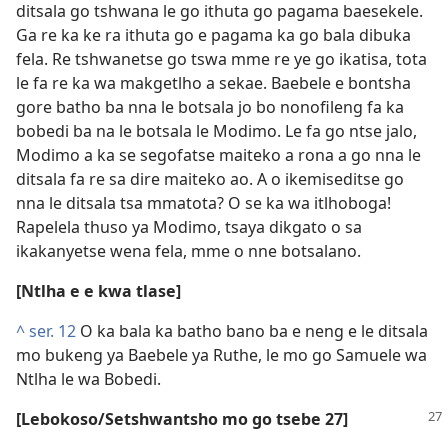
ditsala go tshwana le go ithuta go pagama baesekele.
Ga re ka ke ra ithuta go e pagama ka go bala dibuka
fela. Re tshwanetse go tswa mme re ye go ikatisa, tota
le fa re ka wa makgetlho a sekae. Baebele e bontsha
gore batho ba nna le botsala jo bo nonofileng fa ka
bobedi ba na le botsala le Modimo. Le fa go ntse jalo,
Modimo a ka se segofatse maiteko a rona a go nna le
ditsala fa re sa dire maiteko ao. A o ikemiseditse go
nna le ditsala tsa mmatota? O se ka wa itlhoboga!
Rapelela thuso ya Modimo, tsaya dikgato o sa
ikakanyetse wena fela, mme o nne botsalano.
[Ntlha e e kwa tlase]
^
ser. 12
O ka bala ka batho bano ba e neng e le ditsala
mo bukeng ya Baebele ya Ruthe, le mo go Samuele wa
Ntlha le wa Bobedi.
[Lebokoso/Setshwantsho mo go tsebe 27]