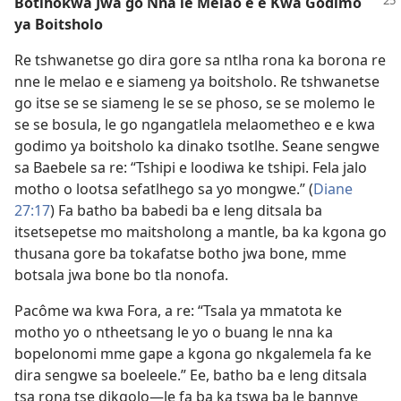
Botlhokwa Jwa go Nna le Melao e e Kwa Godimo
ya Boitsholo
Re tshwanetse go dira gore sa ntlha rona ka borona re
nne le melao e e siameng ya boitsholo. Re tshwanetse
go itse se se siameng le se se phoso, se se molemo le
se se bosula, le go ngangatlela melaometheo e e kwa
godimo ya boitsholo ka dinako tsotlhe. Seane sengwe
sa Baebele sa re: “Tshipi e loodiwa ke tshipi. Fela jalo
motho o lootsa sefatlhego sa yo mongwe.” (
Diane
27:17
) Fa batho ba babedi ba e leng ditsala ba
itsetsepetse mo maitsholong a mantle, ba ka kgona go
thusana gore ba tokafatse botho jwa bone, mme
botsala jwa bone bo tla nonofa.
Pacôme wa kwa Fora, a re: “Tsala ya mmatota ke
motho yo o ntheetsang le yo o buang le nna ka
bopelonomi mme gape a kgona go nkgalemela fa ke
dira sengwe sa boeleele.” Ee, batho ba e leng ditsala
tsa rona tse dikgolo—le fa ba ka tswa ba le bannye