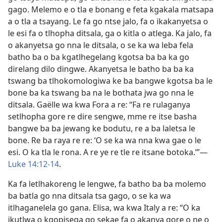
gago. Melemo e o tla e bonang e feta kgakala matsapa
a o tla a tsayang. Le fa go ntse jalo, fa o ikakanyetsa o
le esi fa o tlhopha ditsala, ga o kitla o atlega. Ka jalo, fa
o akanyetsa go nna le ditsala, o se ka wa leba fela
batho ba o ba kgatlhegelang kgotsa ba ba ka go
direlang dilo dingwe. Akanyetsa le batho ba ba ka
tswang ba tlhokomologiwa ke ba bangwe kgotsa ba le
bone ba ka tswang ba na le bothata jwa go nna le
ditsala. Gaëlle wa kwa Fora a re: “Fa re rulaganya
setlhopha gore re dire sengwe, mme re itse basha
bangwe ba ba jewang ke bodutu, re a ba laletsa le
bone. Re ba raya re re: ‘O se ka wa nna kwa gae o le
esi. O ka tla le rona. A re ye re tle re itsane botoka.’”—
Luke 14:12-14
.
Ka fa letlhakoreng le lengwe, fa batho ba ba molemo
ba batla go nna ditsala tsa gago, o se ka wa
itlhaganelela go gana. Elisa, wa kwa Italy a re: “O ka
ikutlwa o kgopisega go sekae fa o akanya gore o ne o