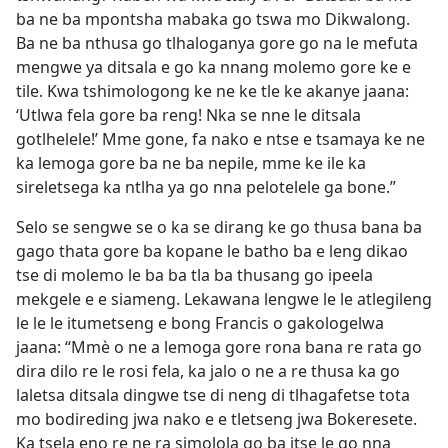
ba ne ba mpontsha mabaka go tswa mo Dikwalong.
Ba ne ba nthusa go tlhaloganya gore go na le mefuta
mengwe ya ditsala e go ka nnang molemo gore ke e
tile. Kwa tshimologong ke ne ke tle ke akanye jaana:
‘Utlwa fela gore ba reng! Nka se nne le ditsala
gotlhelele!’ Mme gone, fa nako e ntse e tsamaya ke ne
ka lemoga gore ba ne ba nepile, mme ke ile ka
sireletsega ka ntlha ya go nna pelotelele ga bone.”
Selo se sengwe se o ka se dirang ke go thusa bana ba
gago thata gore ba kopane le batho ba e leng dikao
tse di molemo le ba ba tla ba thusang go ipeela
mekgele e e siameng. Lekawana lengwe le le atlegileng
le le le itumetseng e bong Francis o gakologelwa
jaana: “Mmè o ne a lemoga gore rona bana re rata go
dira dilo re le rosi fela, ka jalo o ne a re thusa ka go
laletsa ditsala dingwe tse di neng di tlhagafetse tota
mo bodireding jwa nako e e tletseng jwa Bokeresete.
Ka tsela eno re ne ra simolola go ba itse le go nna