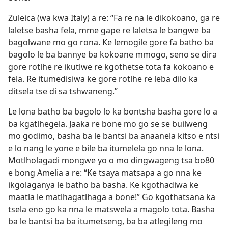
Zuleica (wa kwa Italy) a re: “Fa re na le dikokoano, ga re
laletse basha fela, mme gape re laletsa le bangwe ba
bagolwane mo go rona. Ke lemogile gore fa batho ba
bagolo le ba bannye ba kokoane mmogo, seno se dira
gore rotlhe re ikutlwe re kgothetse tota fa kokoano e
fela. Re itumedisiwa ke gore rotlhe re leba dilo ka
ditsela tse di sa tshwaneng.”
Le lona batho ba bagolo lo ka bontsha basha gore lo a
ba kgatlhegela. Jaaka re bone mo go se se builweng
mo godimo, basha ba le bantsi ba anaanela kitso e ntsi
e lo nang le yone e bile ba itumelela go nna le lona.
Motlholagadi mongwe yo o mo dingwageng tsa bo80
e bong Amelia a re: “Ke tsaya matsapa a go nna ke
ikgolaganya le batho ba basha. Ke kgothadiwa ke
maatla le matlhagatlhaga a bone!” Go kgothatsana ka
tsela eno go ka nna le matswela a magolo tota. Basha
ba le bantsi ba ba itumetseng, ba ba atlegileng mo