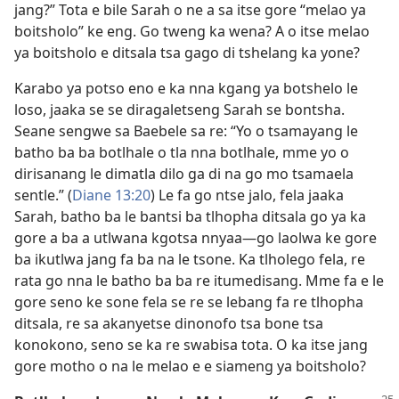
jang?” Tota e bile Sarah o ne a sa itse gore “melao ya
boitsholo” ke eng. Go tweng ka wena? A o itse melao
ya boitsholo e ditsala tsa gago di tshelang ka yone?
Karabo ya potso eno e ka nna kgang ya botshelo le
loso, jaaka se se diragaletseng Sarah se bontsha.
Seane sengwe sa Baebele sa re: “Yo o tsamayang le
batho ba ba botlhale o tla nna botlhale, mme yo o
dirisanang le dimatla dilo ga di na go mo tsamaela
sentle.” (
Diane 13:20
) Le fa go ntse jalo, fela jaaka
Sarah, batho ba le bantsi ba tlhopha ditsala go ya ka
gore a ba a utlwana kgotsa nnyaa—go laolwa ke gore
ba ikutlwa jang fa ba na le tsone. Ka tlholego fela, re
rata go nna le batho ba ba re itumedisang. Mme fa e le
gore seno ke sone fela se re se lebang fa re tlhopha
ditsala, re sa akanyetse dinonofo tsa bone tsa
konokono, seno se ka re swabisa tota. O ka itse jang
gore motho o na le melao e e siameng ya boitsholo?