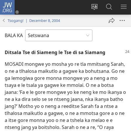
JW.ORG
Tsena
(e
Fetola
Senka
BO
bula
puo
JW.ORG/T
ME
Tsogang! | December 8, 2004
tsebe
ya
e
saete
BALA KA
nngwe)
Ditsala Tse di Siameng le Tse di sa Siamang
MOSADI mongwe yo mosha yo re tla mmitsang Sarah,
o ne a tlhalosa maikutlo a gagwe ka bohutsana. Go ne
ga lemogiwa gore monna mongwe yo a neng a mo
tsaya e le tsala ya gagwe ke mmolai. O ne a botsa
jaana: ‘Fa e le gore mongwe yo ke neng ke mo ikanya o
ne a ka dira selo se se ntseng jaana, nka ikanya batho
jang?’ Motho yo o neng a reeditse Sarah fa a ntse a
tlhalosa maikutlo a gagwe, o ne a mmotsa gore a o ne
a itse gore monna yoo o ne a tshela ka melao e e
ntseng jang ya boitsholo. Sarah o ne a re, “O raya