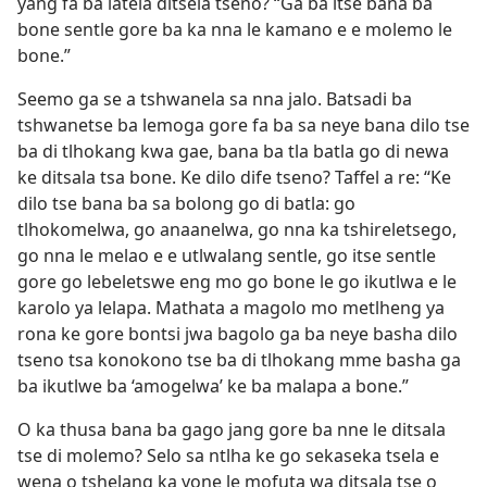
yang fa ba latela ditsela tseno? “Ga ba itse bana ba
bone sentle gore ba ka nna le kamano e e molemo le
bone.”
Seemo ga se a tshwanela sa nna jalo. Batsadi ba
tshwanetse ba lemoga gore fa ba sa neye bana dilo tse
ba di tlhokang kwa gae, bana ba tla batla go di newa
ke ditsala tsa bone. Ke dilo dife tseno? Taffel a re: “Ke
dilo tse bana ba sa bolong go di batla: go
tlhokomelwa, go anaanelwa, go nna ka tshireletsego,
go nna le melao e e utlwalang sentle, go itse sentle
gore go lebeletswe eng mo go bone le go ikutlwa e le
karolo ya lelapa. Mathata a magolo mo metlheng ya
rona ke gore bontsi jwa bagolo ga ba neye basha dilo
tseno tsa konokono tse ba di tlhokang mme basha ga
ba ikutlwe ba ‘amogelwa’ ke ba malapa a bone.”
O ka thusa bana ba gago jang gore ba nne le ditsala
tse di molemo? Selo sa ntlha ke go sekaseka tsela e
wena o tshelang ka yone le mofuta wa ditsala tse o