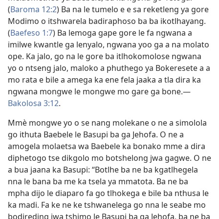
(
Baroma 12:2
) Ba na le tumelo e e sa reketleng ya gore
Modimo o itshwarela badiraphoso ba ba ikotlhayang.
(
Baefeso 1:7
) Ba lemoga gape gore le fa ngwana a
imilwe kwantle ga lenyalo, ngwana yoo ga a na molato
ope. Ka jalo, go na le gore ba itlhokomolose ngwana
yo o ntseng jalo, maloko a phuthego ya Bokeresete a a
mo rata e bile a amega ka ene fela jaaka a tla dira ka
ngwana mongwe le mongwe mo gare ga bone.—
Bakolosa 3:12
.
Mmè mongwe yo o se nang molekane o ne a simolola
go ithuta Baebele le Basupi ba ga Jehofa. O ne a
amogela molaetsa wa Baebele ka bonako mme a dira
diphetogo tse dikgolo mo botshelong jwa gagwe. O ne
a bua jaana ka Basupi: “Botlhe ba ne ba kgatlhegela
nna le bana ba me ka tsela ya mmatota. Ba ne ba
mpha dijo le diaparo fa go tlhokega e bile ba nthusa le
ka madi. Fa ke ne ke tshwanelega go nna le seabe mo
bodireding jwa tshimo le Basupi ba ga Jehofa, ba ne ba