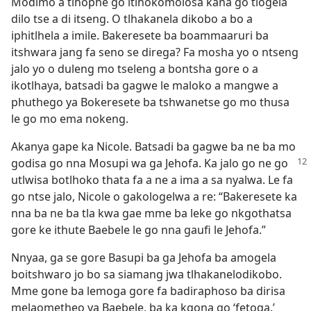
Modimo a tlhophe go itlhokomolosa kana go tlogela
dilo tse a di itseng. O tlhakanela dikobo a bo a
iphitlhela a imile. Bakeresete ba boammaaruri ba
itshwara jang fa seno se direga? Fa mosha yo o ntseng
jalo yo o duleng mo tseleng a bontsha gore o a
ikotlhaya, batsadi ba gagwe le maloko a mangwe a
phuthego ya Bokeresete ba tshwanetse go mo thusa
le go mo ema nokeng.
Akanya gape ka Nicole. Batsadi ba gagwe ba ne ba mo
godisa go nna Mosupi wa ga Jehofa. Ka jalo
go ne go
utlwisa botlhoko thata fa a ne a ima a sa nyalwa. Le fa
go ntse jalo, Nicole o gakologelwa a re: “Bakeresete ka
nna ba ne ba tla kwa gae mme ba leke go nkgothatsa
gore ke ithute Baebele le go nna gaufi le Jehofa.”
Nnyaa, ga se gore Basupi ba ga Jehofa ba amogela
boitshwaro jo bo sa siamang jwa tlhakanelodikobo.
Mme gone ba lemoga gore fa badiraphoso ba dirisa
melaometheo ya Baebele, ba ka kgona go ‘fetoga.’