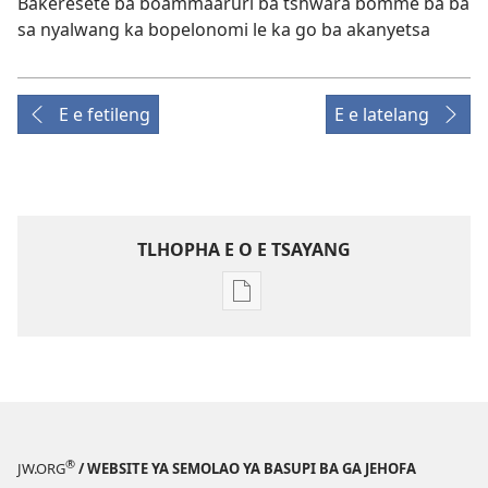
Bakeresete ba boammaaruri ba tshwara bommè ba ba
sa nyalwang ka bopelonomi le ka go ba akanyetsa
E e fetileng
E e latelang
TLHOPHA E O E TSAYANG
Ditsela
tsa
go
itseela
dikgatiso
tsa
ileketeroniki
®
JW.ORG
/ WEBSITE YA SEMOLAO YA BASUPI BA GA JEHOFA
TSOGANG!