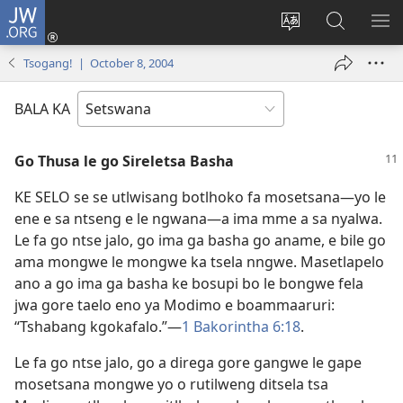
JW.ORG
Tsena
(e
Fetola
Senka
BO
bula
puo
JW.ORG/T
ME
Tsogang! | October 8, 2004
tsebe
ya
e
saete
BALA KA
nngwe)
Go Thusa le go Sireletsa Basha
KE SELO se se utlwisang botlhoko fa mosetsana—yo le
ene e sa ntseng e le ngwana—a ima mme a sa nyalwa.
Le fa go ntse jalo, go ima ga basha go aname, e bile go
ama mongwe le mongwe ka tsela nngwe. Masetlapelo
ano a go ima ga basha ke bosupi bo le bongwe fela
jwa gore taelo eno ya Modimo e boammaaruri:
“Tshabang kgokafalo.”—
1 Bakorintha 6:18
.
Le fa go ntse jalo, go a direga gore gangwe le gape
mosetsana mongwe yo o rutilweng ditsela tsa