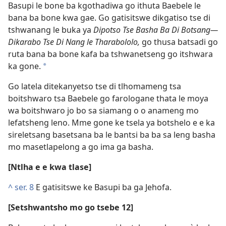
Basupi le bone ba kgothadiwa go ithuta Baebele le
bana ba bone kwa gae. Go gatisitswe dikgatiso tse di
tshwanang le buka ya
Dipotso Tse Basha Ba Di Botsang—
Dikarabo Tse Di Nang le Tharabololo,
go thusa batsadi go
ruta bana ba bone kafa ba tshwanetseng go itshwara
ka gone.
*
Go latela ditekanyetso tse di tlhomameng tsa
boitshwaro tsa Baebele go farologane thata le moya
wa boitshwaro jo bo sa siamang o o anameng mo
lefatsheng leno. Mme gone ke tsela ya botshelo e e ka
sireletsang basetsana ba le bantsi ba ba sa leng basha
mo masetlapelong a go ima ga basha.
[Ntlha e e kwa tlase]
^
ser. 8
E gatisitswe ke Basupi ba ga Jehofa.
[Setshwantsho mo go tsebe 12]