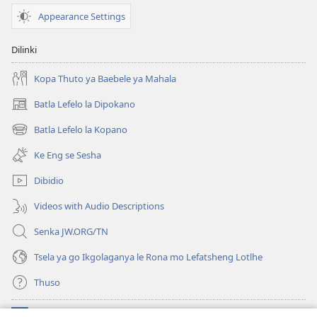
October 8,
Appearance Settings
2004
Dilinki
Kopa Thuto ya Baebele ya Mahala
Batla Lefelo la Dipokano
(e
bula
Batla Lefelo la Kopano
(e
tsebe
bula
e
Ke Eng se Sesha
tsebe
nngwe)
e
Dibidio
nngwe)
Videos with Audio Descriptions
Senka JW.ORG/TN
Tsela ya go Ikgolaganya le Rona mo Lefatsheng Lotlhe
Thuso