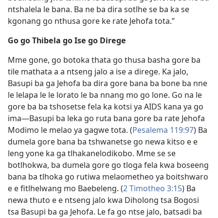
ntshalela le bana. Ba ne ba dira sotlhe se ba ka se
kgonang go nthusa gore ke rate Jehofa tota.”
Go go Thibela go Ise go Direge
Mme gone, go botoka thata go thusa basha gore ba
tile mathata a a ntseng jalo a ise a direge. Ka jalo,
Basupi ba ga Jehofa ba dira gore bana ba bone ba nne
le lelapa le le lorato le ba nnang mo go lone. Go na le
gore ba ba tshosetse fela ka kotsi ya AIDS kana ya go
ima—Basupi ba leka go ruta bana gore ba rate Jehofa
Modimo le melao ya gagwe tota. (
Pesalema 119:97
) Ba
dumela gore bana ba tshwanetse go newa kitso e e
leng yone ka ga tlhakanelodikobo. Mme se se
botlhokwa, ba dumela gore go tloga fela kwa boseeng
bana ba tlhoka go rutiwa melaometheo ya boitshwaro
e e fitlhelwang mo Baebeleng. (
2 Timotheo 3:15
) Ba
newa thuto e e ntseng jalo kwa Diholong tsa Bogosi
tsa Basupi ba ga Jehofa. Le fa go ntse jalo, batsadi ba