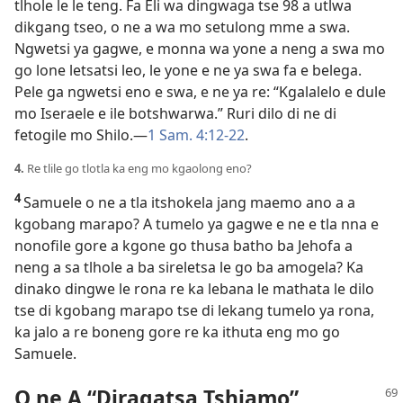
tlhole le le teng. Fa Eli wa dingwaga tse 98 a utlwa
dikgang tseo, o ne a wa mo setulong mme a swa.
Ngwetsi ya gagwe, e monna wa yone a neng a swa mo
go lone letsatsi leo, le yone e ne ya swa fa e belega.
Pele ga ngwetsi eno e swa, e ne ya re: “Kgalalelo e dule
mo Iseraele e ile botshwarwa.” Ruri dilo di ne di
fetogile mo Shilo.—
1 Sam. 4:12-22
.
4.
Re tlile go tlotla ka eng mo kgaolong eno?
4
Samuele o ne a tla itshokela jang maemo ano a a
kgobang marapo? A tumelo ya gagwe e ne e tla nna e
nonofile gore a kgone go thusa batho ba Jehofa a
neng a sa tlhole a ba sireletsa le go ba amogela? Ka
dinako dingwe le rona re ka lebana le mathata le dilo
tse di kgobang marapo tse di lekang tumelo ya rona,
ka jalo a re boneng gore re ka ithuta eng mo go
Samuele.
O ne A “Diragatsa Tshiamo”