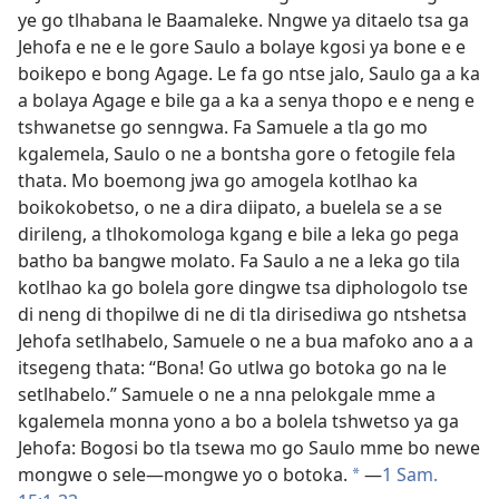
ye go tlhabana le Baamaleke. Nngwe ya ditaelo tsa ga
Jehofa e ne e le gore Saulo a bolaye kgosi ya bone e e
boikepo e bong Agage. Le fa go ntse jalo, Saulo ga a ka
a bolaya Agage e bile ga a ka a senya thopo e e neng e
tshwanetse go senngwa. Fa Samuele a tla go mo
kgalemela, Saulo o ne a bontsha gore o fetogile fela
thata. Mo boemong jwa go amogela kotlhao ka
boikokobetso, o ne a dira diipato, a buelela se a se
dirileng, a tlhokomologa kgang e bile a leka go pega
batho ba bangwe molato. Fa Saulo a ne a leka go tila
kotlhao ka go bolela gore dingwe tsa diphologolo tse
di neng di thopilwe di ne di tla dirisediwa go ntshetsa
Jehofa setlhabelo, Samuele o ne a bua mafoko ano a a
itsegeng thata: “Bona! Go utlwa go botoka go na le
setlhabelo.” Samuele o ne a nna pelokgale mme a
kgalemela monna yono a bo a bolela tshwetso ya ga
Jehofa: Bogosi bo tla tsewa mo go Saulo mme bo newe
mongwe o sele—mongwe yo o botoka.
—
1 Sam.
*