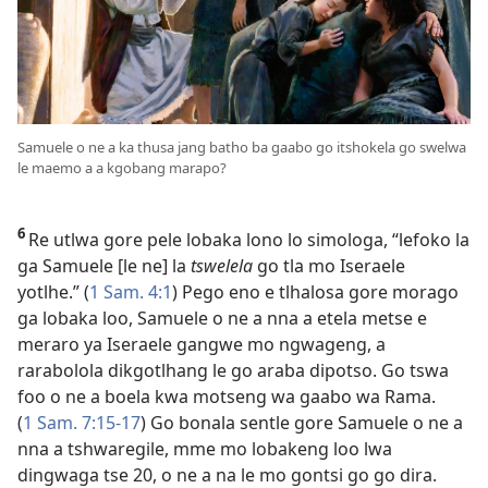
Samuele o ne a ka thusa jang batho ba gaabo go itshokela go swelwa
le maemo a a kgobang marapo?
6
Re utlwa gore pele lobaka lono lo simologa, “lefoko la
ga Samuele [le ne] la
tswelela
go tla mo Iseraele
yotlhe.” (
1 Sam. 4:1
) Pego eno e tlhalosa gore morago
ga lobaka loo, Samuele o ne a nna a etela metse e
meraro ya Iseraele gangwe mo ngwageng, a
rarabolola dikgotlhang le go araba dipotso. Go tswa
foo o ne a boela kwa motseng wa gaabo wa Rama.
(
1 Sam. 7:15-17
) Go bonala sentle gore Samuele o ne a
nna a tshwaregile, mme mo lobakeng loo lwa
dingwaga tse 20, o ne a na le mo gontsi go go dira.