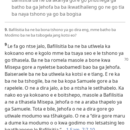
batho ba ga Jehofa ba ba ikwatlhaileng go ne go tla
ba naya tshono ya go ba bogisa
9.
Bafilisitia ba ne ba bona tshono ya go dira eng, mme batho ba
Modimo ba ne ba tsibogela jang kotsi eo?
9
Le fa go ntse jalo, Bafilisitia ba ne ba utlwela ka
kokoano eno e kgolo mme ba tsaya seo e le tshono ya
go tlhasela. Ba ne ba romela
masole a bone kwa
Misepa gore a nyeletse baobamedi bao ba ga Jehofa.
Baiseraele ba ne ba utlwela ka kotsi e e tlang. E re ka
ba ne ba tshogile, ba ne ba kopa Samuele gore a ba
rapelele. O ne a dira jalo, a bo a ntsha le setlhabelo. Ka
nako eo ya kokoano e e boitshepo, masole a Bafilisitia
a ne a tlhasela Misepa. Jehofa o ne a araba thapelo ya
ga Samuele. Tota e bile, Jehofa o ne a dira gore go
utlwale modumo wa tšhakgalo. O ne a “dira gore maru
a dume ka modumo o o kwa godimo mo letsatsing leo
kgatlhanong le Bafilisitia.”—
1 Sam. 7:7-10
.