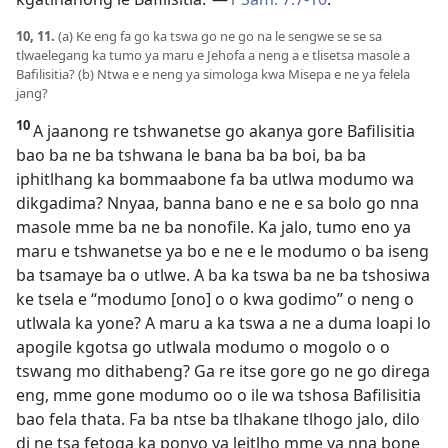
10, 11.
(a) Ke eng fa go ka tswa go ne go na le sengwe se se sa
tlwaelegang ka tumo ya maru e Jehofa a neng a e tlisetsa masole a
Bafilisitia? (b) Ntwa e e neng ya simologa kwa Misepa e ne ya felela
jang?
10
A jaanong re tshwanetse go akanya gore Bafilisitia
bao ba ne ba tshwana le bana ba ba boi, ba ba
iphitlhang ka bommaabone fa ba utlwa modumo wa
dikgadima? Nnyaa, banna bano e ne e sa bolo go nna
masole mme ba ne ba nonofile. Ka jalo, tumo eno ya
maru e tshwanetse ya bo e ne e le modumo o ba iseng
ba tsamaye ba o utlwe. A ba ka tswa ba ne ba tshosiwa
ke tsela e “modumo [ono] o o kwa godimo” o neng o
utlwala ka yone? A maru a ka tswa a ne a duma loapi lo
apogile kgotsa go utlwala modumo o mogolo o o
tswang mo dithabeng? Ga re itse gore go ne go direga
eng, mme gone modumo oo o ile wa tshosa Bafilisitia
bao fela thata. Fa ba ntse ba tlhakane tlhogo jalo, dilo
di ne tsa fetoga ka ponyo ya leitlho mme ya nna bone