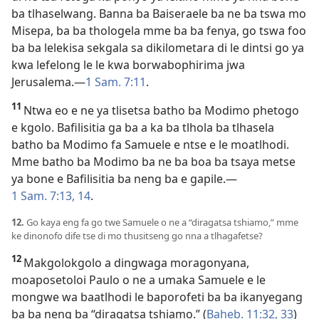
ba tlhaselwang. Banna ba Baiseraele ba ne ba tswa mo
Misepa, ba ba thologela mme ba ba fenya, go tswa foo
ba ba lelekisa sekgala sa dikilometara di le dintsi go ya
kwa lefelong le le kwa borwabophirima jwa
Jerusalema.—
1 Sam. 7:11
.
11
Ntwa eo e ne ya tlisetsa batho ba Modimo phetogo
e kgolo. Bafilisitia ga ba a ka ba tlhola ba tlhasela
batho ba Modimo fa Samuele e ntse e le moatlhodi.
Mme batho ba Modimo ba ne ba boa ba tsaya metse
ya bone e Bafilisitia ba neng ba e gapile.—
1 Sam. 7:13, 14
.
12.
Go kaya eng fa go twe Samuele o ne a “diragatsa tshiamo,” mme
ke dinonofo dife tse di mo thusitseng go nna a tlhagafetse?
12
Makgolokgolo a dingwaga moragonyana,
moaposetoloi Paulo o ne a umaka Samuele e le
mongwe wa baatlhodi le baporofeti ba ba ikanyegang
ba ba neng ba “diragatsa tshiamo.” (
Baheb. 11:32, 33
)