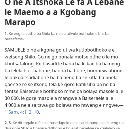
O ne A Itshoka Le fa A Lebane
le Maemo a a Kgobang
Marapo
1.
Ke eng fa batho ba Shilo ba ne ba utlwile botlhoko e bile ba
hutsafetse?
SAMUELE o ne a kgona go utlwa kutlobotlhoko e e
wetseng Shilo. Go ne go bonala motse otlhe o le mo
khutsafalong. Ke basadi le bana ba le kae ba ba neng
ba lelela borraabone, banna ba bone, bomorwaabone
le bokgaitsadiabone ba ba neng ba se kitla ba boela
gae? Se re se itseng fela ke gore Bafilisitia ba ne ba
fentse Baiseraele botlhoko mme ba bolaya masole a le
30 000, le gore masole a mangwe a Baiseraele a le
4 000 a ne a sa tswa go bolawa mo ntweng e nngwe.—
1 Sam. 4:1, 2,
10
.
2, 3.
Ke ditiragalo dife tsa masetlapelo tse di latelanang tse di neng tsa
dira gore Shilo e tlhabise ditlhong e bo e latlhegelwe ke kgalalelo ya