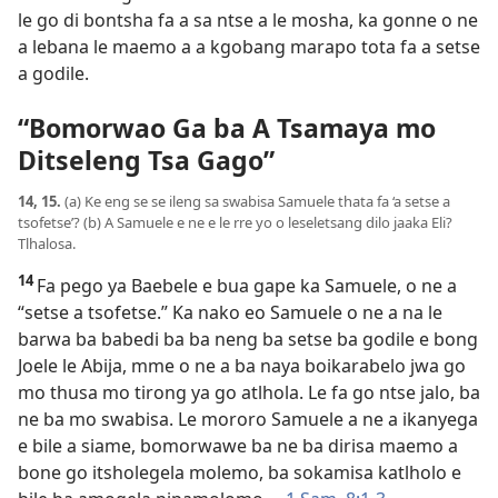
le go di bontsha fa a sa ntse a le mosha, ka gonne o ne
a lebana le maemo a a kgobang marapo tota fa a setse
a godile.
“Bomorwao Ga ba A Tsamaya mo
Ditseleng Tsa Gago”
14, 15.
(a) Ke eng se se ileng sa swabisa Samuele thata fa ‘a setse a
tsofetse’? (b) A Samuele e ne e le rre yo o leseletsang dilo jaaka Eli?
Tlhalosa.
14
Fa pego ya Baebele e bua gape ka Samuele, o ne a
“setse a tsofetse.” Ka nako eo Samuele o ne a na le
barwa ba babedi ba ba neng ba setse ba godile e bong
Joele le Abija, mme o ne a ba naya boikarabelo jwa go
mo thusa mo tirong ya go atlhola. Le fa go ntse jalo, ba
ne ba mo swabisa. Le mororo Samuele a ne a ikanyega
e bile a siame, bomorwawe ba ne ba dirisa maemo a
bone go itsholegela molemo, ba sokamisa katlholo e