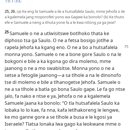
15:1-33
.
25, 26.
(a) Ke eng fa Samuele a ile a hutsafalela Saulo, mme Jehofa o ile
a kgalemela jang moporofeti yono wa Gagwe ka bonolo? (b) Ke thuto
efe e Samuele a neng a ithuta yone fa a le kwa ntlong ya ga Jese?
25
Samuele o ne a utlwisitswe botlhoko thata ke
diphoso tsa ga Saulo. O ne a fetsa bosigo jotlhe a
rapela Jehofa ka kgang eno. O ne a bo a
hutsafalela
monna yono. Samuele o ne a bone gore Saulo o na le
bokgoni e bile a ka kgona go dira molemo, mme
jaanong o ne a mo swabisitse. Monna yono o ne a
setse a fetogile jaanong—a sa tlhole a na le dinonofo
tse di molemo e bile a tlhanogetse Jehofa. Samuele o
ne a sa tlhole a batla go bona Saulo gape. Le fa go ntse
jalo, fa nako e ntse e ya, Jehofa o ne a kgalemela
Samuele jaana ka bonolo: “O tla hutsafalela Saulo ka
lobaka lo lo kae, fa nna, kafa letlhakoreng le lengwe,
ke mo ganne gore a se tlhole a busa e le kgosi ya
Iseraele? Tlatsa lonaka lwa gago ka leokwane mme o