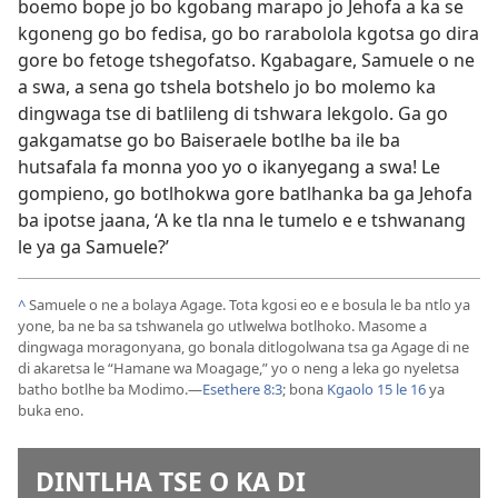
boemo bope jo bo kgobang marapo jo Jehofa a ka se
kgoneng go bo fedisa, go bo rarabolola kgotsa go dira
gore bo fetoge tshegofatso. Kgabagare, Samuele o ne
a swa, a sena go tshela botshelo jo bo molemo ka
dingwaga tse di batlileng di tshwara lekgolo. Ga go
gakgamatse go bo Baiseraele botlhe ba ile ba
hutsafala fa monna yoo yo o ikanyegang a swa! Le
gompieno, go botlhokwa gore batlhanka ba ga Jehofa
ba ipotse jaana, ‘A ke tla nna le tumelo e e tshwanang
le ya ga Samuele?’
^
Samuele o ne a bolaya Agage. Tota kgosi eo e e bosula le ba ntlo ya
yone, ba ne ba sa tshwanela go utlwelwa botlhoko. Masome a
dingwaga moragonyana, go bonala ditlogolwana tsa ga Agage di ne
di akaretsa le “Hamane wa Moagage,” yo o neng a leka go nyeletsa
batho botlhe ba Modimo.—
Esethere 8:3
; bona
Kgaolo 15 le 16
ya
buka eno.
DINTLHA TSE O KA DI