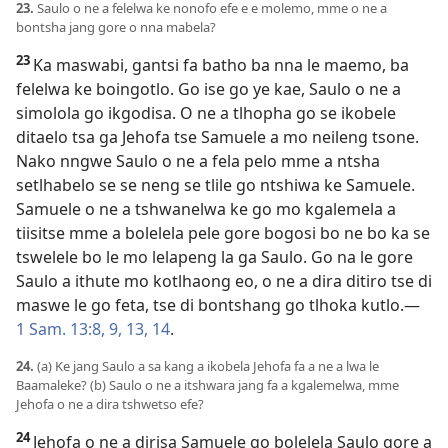
23.
Saulo o ne a felelwa ke nonofo efe e e molemo, mme o ne a
bontsha jang gore o nna mabela?
23
Ka maswabi, gantsi fa batho ba nna le maemo, ba
felelwa ke boingotlo. Go ise go ye kae, Saulo o ne a
simolola go ikgodisa. O ne a tlhopha go se ikobele
ditaelo tsa ga Jehofa tse Samuele a mo neileng tsone.
Nako nngwe Saulo o ne a fela pelo mme a ntsha
setlhabelo se se neng se tlile go ntshiwa ke Samuele.
Samuele o ne a tshwanelwa ke go mo kgalemela a
tiisitse mme a bolelela pele gore bogosi bo ne bo ka se
tswelele bo le mo lelapeng la ga Saulo. Go na le gore
Saulo a ithute mo kotlhaong eo, o ne a dira ditiro tse di
maswe le go feta, tse di bontshang go tlhoka kutlo.—
1 Sam. 13:8, 9,
13, 14
.
24.
(a) Ke jang Saulo a sa kang a ikobela Jehofa fa a ne a lwa le
Baamaleke? (b) Saulo o ne a itshwara jang fa a kgalemelwa, mme
Jehofa o ne a dira tshwetso efe?
24
Jehofa o ne a dirisa Samuele go bolelela Saulo gore a