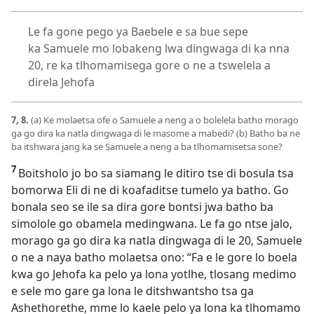
Le fa gone pego ya Baebele e sa bue sepe
ka Samuele mo lobakeng lwa dingwaga di ka nna
20, re ka tlhomamisega gore o ne a tswelela a
direla Jehofa
7, 8.
(a) Ke molaetsa ofe o Samuele a neng a o bolelela batho morago
ga go dira ka natla dingwaga di le masome a mabedi? (b) Batho ba ne
ba itshwara jang ka se Samuele a neng a ba tlhomamisetsa sone?
7
Boitsholo jo bo sa siamang le ditiro tse di bosula tsa
bomorwa Eli di ne di koafaditse tumelo ya batho. Go
bonala seo se ile sa dira gore bontsi jwa batho ba
simolole go obamela medingwana. Le fa go ntse jalo,
morago ga go dira ka natla dingwaga di le 20, Samuele
o ne a naya batho molaetsa ono: “Fa e le gore lo boela
kwa go Jehofa ka pelo ya lona yotlhe, tlosang medimo
e sele mo gare ga lona le ditshwantsho tsa ga
Ashethorethe, mme lo kaele pelo ya lona ka tlhomamo