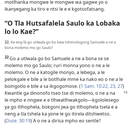
motlhanka mongwe le mongwe wa gagwe yo o
ikanyegang ka tiro e ntsi le e e kgotsofatsang.
“O Tla Hutsafalela Saulo ka Lobaka
lo lo Kae?”
22.
Ke eng fa go utlwala go bo kwa tshimologong Samuele a ne a
bona molemo mo go Saulo?
22
Go a utlwala go bo Samuele a ne a bona se se
molemo mo go Saulo; ruri monna yono o ne a le
molemo. O ne a katogile monyo, a lebega, a le
pelokgale e bile a le botlhale mme ka nako eo o ne a le
boingotlo e bile a sa ikgogomose. (
1 Sam. 10:22, 23,
27
)
Kwantle ga dinonofo
tseo tse di molemo, o ne a na
le mpho e nngwe e e tlhwatlhwakgolo—kgololesego
ya go itlhophela, bokgoni jwa go itlhophela tsela e a
neng a tla tshela ka yone le go itirela ditshwetso.
(
Dute. 30:19
) A o ne a dirisa mpho eo sentle?