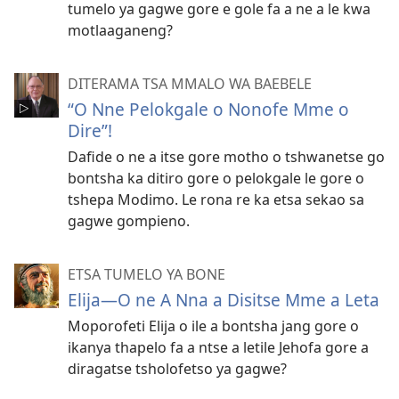
tumelo ya gagwe gore e gole fa a ne a le kwa
motlaaganeng?
DITERAMA TSA MMALO WA BAEBELE
“O Nne Pelokgale o Nonofe Mme o
Dire”!
Dafide o ne a itse gore motho o tshwanetse go
bontsha ka ditiro gore o pelokgale le gore o
tshepa Modimo. Le rona re ka etsa sekao sa
gagwe gompieno.
ETSA TUMELO YA BONE
Elija—O ne A Nna a Disitse Mme a Leta
Moporofeti Elija o ile a bontsha jang gore o
ikanya thapelo fa a ntse a letile Jehofa gore a
diragatse tsholofetso ya gagwe?