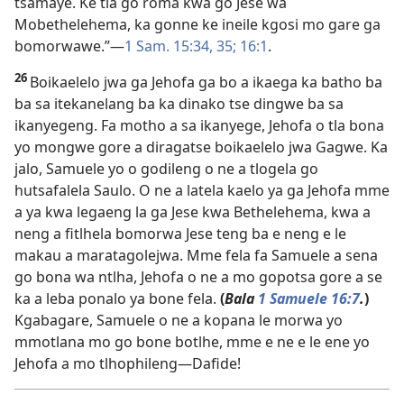
tsamaye. Ke tla go roma kwa go Jese wa
Mobethelehema, ka gonne ke ineile kgosi mo gare ga
bomorwawe.”—
1 Sam. 15:34, 35;
16:1
.
26
Boikaelelo jwa ga Jehofa ga bo a ikaega ka batho ba
ba sa itekanelang ba ka dinako tse dingwe ba sa
ikanyegeng. Fa motho a sa ikanyege, Jehofa o tla bona
yo mongwe gore a diragatse boikaelelo jwa Gagwe. Ka
jalo, Samuele yo o godileng o ne a tlogela go
hutsafalela Saulo. O ne a latela kaelo ya ga Jehofa mme
a ya kwa legaeng la ga Jese kwa Bethelehema, kwa a
neng a fitlhela bomorwa Jese teng ba e neng e le
makau a maratagolejwa. Mme fela fa Samuele a sena
go bona wa ntlha, Jehofa o ne a mo gopotsa gore a se
ka a leba ponalo ya bone fela.
(
Bala
1 Samuele 16:7
.
)
Kgabagare, Samuele o ne a kopana le morwa yo
mmotlana mo go bone botlhe, mme e ne e le ene yo
Jehofa a mo tlhophileng—Dafide!