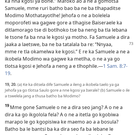
ka nna kgosi ya bone.” Mafoko ao a ne a gomotsa
Samuele, mme ruri batho bao ba ne ba tlhapaditse
Modimo Mothatayotlhe! Jehofa o ne a bolelela
moporofeti wa gagwe gore a tlhagise Baiseraele ka
ditlamorago tse di botlhoko tse ba neng ba tla lebana
le tsone fa ba nna le kgosi ya motho. Fa Samuele a dira
jaaka a laetswe, ba ne ba tatalala ba re: “Nnyaa,
mme re tla okamelwa ke kgosi.” E re ka Samuele a ne a
ikobela Modimo wa gagwe ka metlha, o ne a ya go
tlotsa kgosi e Jehofa a neng a e tlhophile.—
1 Sam. 8:7-
19
.
19, 20.
(a) Ke ka ditsela dife Samuele a ileng a ikobela taelo ya ga
Jehofa ya go tlotsa Saulo gore a nne kgosi ya Iserale? (b) Samuele o ile
a tswelela jang a thusa batho ba Modimo?
19
Mme gone Samuele o ne a dira seo jang? A o ne a
dira ka go ikgolola fela? A o ne a itetla go kgobiwa
marapo le go kgopisiwa ke maemo ao a a bosula?
Batho ba le bantsi ba ka dira seo fa ba lebane le