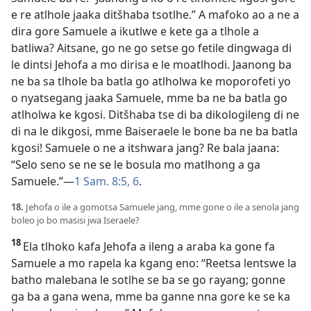
e re atlhole jaaka ditšhaba tsotlhe.” A mafoko ao a ne a
dira gore Samuele a ikutlwe e kete ga a tlhole a
batliwa? Aitsane, go ne go setse go fetile dingwaga di
le dintsi Jehofa a mo dirisa e le moatlhodi. Jaanong ba
ne ba sa tlhole ba batla go atlholwa ke moporofeti yo
o nyatsegang jaaka Samuele, mme ba ne ba batla go
atlholwa ke kgosi. Ditšhaba tse di ba dikologileng di ne
di na le dikgosi, mme Baiseraele le bone ba ne ba batla
kgosi! Samuele o ne a itshwara jang? Re bala jaana:
“Selo seno se ne se le bosula mo matlhong a ga
Samuele.”—
1 Sam. 8:5, 6
.
18.
Jehofa o ile a gomotsa Samuele jang, mme gone o ile a senola jang
boleo jo bo masisi jwa Iseraele?
18
Ela tlhoko kafa Jehofa a ileng a araba ka gone fa
Samuele a mo rapela ka kgang eno: “Reetsa lentswe la
batho malebana le sotlhe se ba se go rayang; gonne
ga ba a gana wena, mme ba ganne nna gore ke se ka