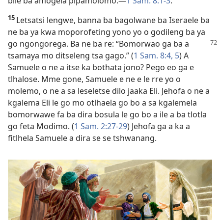
bile ba amogela pipamolomo.—
1 Sam. 8:1-3
.
15
Letsatsi lengwe, banna ba bagolwane ba Iseraele ba
ne ba ya kwa moporofeting yono yo o godileng ba ya
go ngongorega. Ba ne ba re:
“Bomorwao ga ba a
tsamaya mo ditseleng tsa gago.” (
1 Sam. 8:4, 5
) A
Samuele o ne a itse ka bothata jono? Pego eo ga e
tlhalose. Mme gone, Samuele e ne e le rre yo o
molemo, o ne a sa leseletse dilo jaaka Eli. Jehofa o ne a
kgalema Eli le go mo otlhaela go bo a sa kgalemela
bomorwawe fa ba dira bosula le go bo a ile a ba tlotla
go feta Modimo. (
1 Sam. 2:27-29
) Jehofa ga a ka a
fitlhela Samuele a dira se se tshwanang.