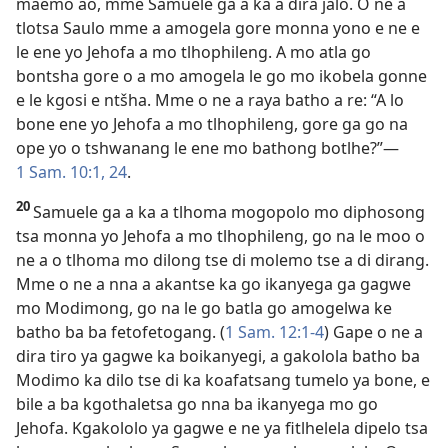
maemo ao, mme Samuele ga a ka a dira jalo. O ne a
tlotsa Saulo mme a amogela gore monna yono e ne e
le ene yo Jehofa a mo tlhophileng. A mo atla go
bontsha gore o a mo amogela le go mo ikobela gonne
e le kgosi e ntšha. Mme o ne a raya batho a re: “A lo
bone ene yo Jehofa a mo tlhophileng, gore ga go na
ope yo o tshwanang le ene mo bathong botlhe?”—
1 Sam. 10:1,
24
.
20
Samuele ga a ka a tlhoma mogopolo mo diphosong
tsa monna yo Jehofa a mo tlhophileng, go na le moo o
ne a o tlhoma mo dilong tse di molemo tse a di dirang.
Mme o ne a nna a akantse ka go ikanyega ga gagwe
mo Modimong, go na le go batla go amogelwa ke
batho ba ba fetofetogang. (
1 Sam. 12:1-4
) Gape o ne a
dira tiro ya gagwe ka boikanyegi, a gakolola batho ba
Modimo ka dilo tse di ka koafatsang tumelo ya bone, e
bile a ba kgothaletsa go nna ba ikanyega mo go
Jehofa. Kgakololo ya gagwe e ne ya fitlhelela dipelo tsa