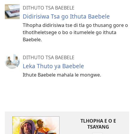
DITHUTO TSA BAEBELE
Didirisiwa Tsa go Ithuta Baebele
Tlhopha didirisiwa tse di tla go thusang gore o
tlhotlheletsege o bo o itumelele go ithuta
Baebele.
DITHUTO TSA BAEBELE
Leka Thuto ya Baebele
Ithute Baebele mahala le mongwe.
TLHOPHA E O E
TSAYANG