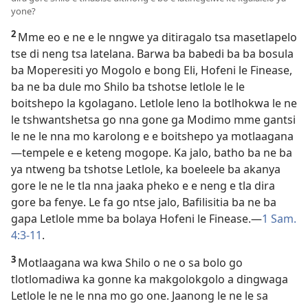
yone?
2
Mme eo e ne e le nngwe ya ditiragalo tsa masetlapelo
tse di neng tsa latelana. Barwa ba babedi ba ba bosula
ba Moperesiti yo Mogolo e bong Eli, Hofeni le Finease,
ba ne ba dule mo Shilo ba tshotse letlole le le
boitshepo la kgolagano. Letlole leno la botlhokwa le ne
le tshwantshetsa go nna gone ga Modimo mme gantsi
le ne le nna mo karolong e e boitshepo ya motlaagana
—tempele e e keteng mogope. Ka jalo, batho ba ne ba
ya ntweng ba tshotse Letlole, ka boeleele ba akanya
gore le ne le tla nna jaaka pheko e e neng e tla dira
gore ba fenye. Le fa go ntse jalo, Bafilisitia ba ne ba
gapa Letlole mme ba bolaya Hofeni le Finease.—
1 Sam.
4:3-11
.
3
Motlaagana wa kwa Shilo o ne o sa bolo go
tlotlomadiwa ka gonne ka makgolokgolo a dingwaga
Letlole le ne le nna mo go one. Jaanong le ne le sa