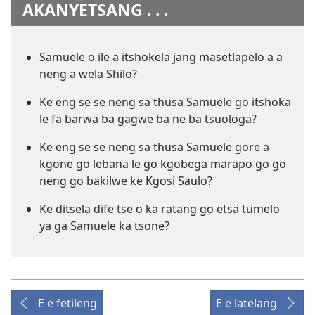
AKANYETSANG . . .
Samuele o ile a itshokela jang masetlapelo a a
neng a wela Shilo?
Ke eng se se neng sa thusa Samuele go itshoka
le fa barwa ba gagwe ba ne ba tsuologa?
Ke eng se se neng sa thusa Samuele gore a
kgone go lebana le go kgobega marapo go go
neng go bakilwe ke Kgosi Saulo?
Ke ditsela dife tse o ka ratang go etsa tumelo
ya ga Samuele ka tsone?
E e fetileng
E e latelang