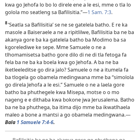
kwa go Jehofa lo bo lo direle ene a le esi, mme o tla lo
golola mo seatleng sa Bafilisitia.”—
1 Sam. 7:3
.
8
‘Seatla sa Bafilisitia’ se ne se gatelela batho. E re ka
masole a Baiseraele a ne a ripitlilwe, Bafilisitia ba ne ba
akanya gore ba ka gatelela batho ba Modimo ba sa
kgorelediwe ke sepe. Mme Samuele o ne a
tlhomamisetsa batho gore dilo di ne di tla fetoga fa
fela ba ne ba ka boela kwa go Jehofa. A ba ne ba
iketleeleditse go dira jalo? Samuele o ne a itumela fa
ba tlogela go obamela medingwana mme ba “simolola
go direla Jehofa a le esi.” Samuele o ne a laela gore
batho ba phuthegele kwa Misepa, motse o o mo
nageng e e dithaba kwa bokone jwa Jerusalema. Batho
ba ne ba phuthega, ba itima dijo mme ba ikwatlhaela
maleo a bone a mantsi a go obamela medingwana.—
Bala
1 Samuele 7:4-6
.
Bafilisitia ba ne ba akanya gore go phuthega ga