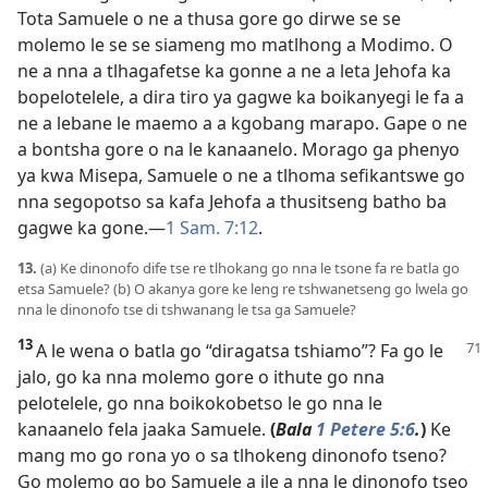
Tota Samuele o ne a thusa gore go dirwe se se
molemo le se se siameng mo matlhong a Modimo. O
ne a nna a tlhagafetse ka gonne a ne a leta Jehofa ka
bopelotelele, a dira tiro ya gagwe ka boikanyegi le fa a
ne a lebane le maemo a a kgobang marapo. Gape o ne
a bontsha gore o na le kanaanelo. Morago ga phenyo
ya kwa Misepa, Samuele o ne a tlhoma sefikantswe go
nna segopotso sa kafa Jehofa a thusitseng batho ba
gagwe ka gone.—
1 Sam. 7:12
.
13.
(a) Ke dinonofo dife tse re tlhokang go nna le tsone fa re batla go
etsa Samuele? (b) O akanya gore ke leng re tshwanetseng go lwela go
nna le dinonofo tse di tshwanang le tsa ga Samuele?
13
A le wena o batla go “diragatsa tshiamo”? Fa go le
jalo, go ka nna molemo gore o ithute go nna
pelotelele, go nna boikokobetso le go nna le
kanaanelo fela jaaka Samuele.
(
Bala
1 Petere 5:6
.
)
Ke
mang mo go rona yo o sa tlhokeng dinonofo tseno?
Go molemo go bo Samuele a ile a nna le dinonofo tseo