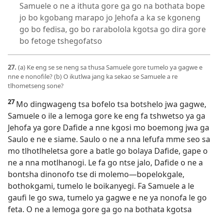
Samuele o ne a ithuta gore ga go na bothata bope
jo bo kgobang marapo jo Jehofa a ka se kgoneng
go bo fedisa, go bo rarabolola kgotsa go dira gore
bo fetoge tshegofatso
27.
(a) Ke eng se se neng sa thusa Samuele gore tumelo ya gagwe e
nne e nonofile? (b) O ikutlwa jang ka sekao se Samuele a re
tlhometseng sone?
27
Mo dingwageng tsa bofelo tsa botshelo jwa gagwe,
Samuele o ile a lemoga gore ke eng fa tshwetso ya ga
Jehofa ya gore Dafide a nne kgosi mo boemong jwa ga
Saulo e ne e siame. Saulo o ne a nna lefufa mme seo sa
mo tlhotlheletsa gore a batle go bolaya Dafide, gape o
ne a nna motlhanogi. Le fa go ntse jalo, Dafide o ne a
bontsha dinonofo tse di molemo—bopelokgale,
bothokgami, tumelo le boikanyegi. Fa Samuele a le
gaufi le go swa, tumelo ya gagwe e ne ya nonofa le go
feta. O ne a lemoga gore ga go na bothata kgotsa