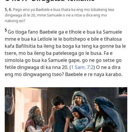
5, 6.
Pego eno ya Baebele e bua thata ka eng mo lobakeng lwa
dingwaga di le 20, mme Samuele o ne a ntse a dira eng mo
nakong eo?
5
Go tloga fano Baebele ga e tlhole e bua ka Samuele
mme e bua ka Letlole le le boitshepo e bile e tlhalosa
kafa Bafilisitia ba ileng ba boga ka teng ka gonne ba le
tsere, mo ba ileng ba patelesega go le busa. Fa e
simolola go bua ka Samuele gape, go ne go setse go
fetile dingwaga di ka nna 20. (
1 Sam. 7:2
) O ne a dira
eng mo dingwageng tseo? Baebele e re naya karabo.