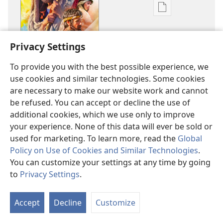
Ditsela
tsa
go
Privacy Settings
itseela
dikgatiso
To provide you with the best possible experience, we
tsa
use cookies and similar technologies. Some cookies
ileketeroniki
are necessary to make our website work and cannot
Etsa
be refused. You can accept or decline the use of
Tumelo
additional cookies, which we use only to improve
ya
your experience. None of this data will ever be sold or
Bone
used for marketing. To learn more, read the
Global
®
JW.ORG
/ WEBSITE YA SEMOLAO YA BASUPI BA GA JEHOFA
Policy on Use of Cookies and Similar Technologies
.
Appearance Settings
You can customize your settings at any time by going
to
Privacy Settings
.
Tl
Dilinki
Di
Accept
Decline
Customize
Kopa Thuto ya Baebele ya Mahala
Batla Lefelo la Dipokano