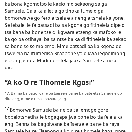
ka bona kgomotso le kaelo mo sekaong sa ga
Samuele. Ga a ka a letla go tlhoka tumelo ga
bomorwawe go fetola tsela e a neng a tshela ka yone.
Se lebale, le fa batsadi ba sa kgona go fitlhelela dipelo
tsa bana ba bone tse di kgwaraletseng ka mafoko le
ka go ba otlhaya, ba sa ntse ba ka di fitlhelela ka sekao
sa bone se se molemo. Mme batsadi ba ka kgona go
tswelela ba itumedisa Rraabone yo o kwa legodimong
e bong Jehofa Modimo—fela jaaka Samuele a ne a
dira.
“A ko O re Tlhomele Kgosi”
17.
Banna ba bagolwane ba Iseraele ba ne ba pateletsa Samuele go
dira eng, mme o ne a itshwara jang?
17
Bomorwa Samuele ba ne ba sa lemoge gore
bopelotshetlha le bogagapa jwa bone bo tla felela ka
eng. Banna ba bagolwane ba Iseraele ba ne ba raya
Samuele ba re: “Jaanong a ko o re tlhomele kgosi gore