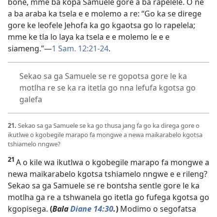
bone, mme ba kopa Samuele gore a ba rapelele. O ne
a ba araba ka tsela e e molemo a re: “Go ka se direge
gore ke leofele Jehofa ka go kgaotsa go lo rapelela;
mme ke tla lo laya ka tsela e e molemo le e e
siameng.”—
1 Sam. 12:21-24
.
Sekao sa ga Samuele se re gopotsa gore le ka
motlha re se ka ra itetla go nna lefufa kgotsa go
galefa
21.
Sekao sa ga Samuele se ka go thusa jang fa go ka direga gore o
ikutlwe o kgobegile marapo fa mongwe a newa maikarabelo kgotsa
tshiamelo nngwe?
21
A o kile wa ikutlwa o kgobegile marapo fa mongwe a
newa maikarabelo kgotsa tshiamelo nngwe e e rileng?
Sekao sa ga Samuele se re bontsha sentle gore le ka
motlha ga re a tshwanela go itetla go fufega kgotsa go
kgopisega.
(
Bala
Diane 14:30
.
)
Modimo o segofatsa