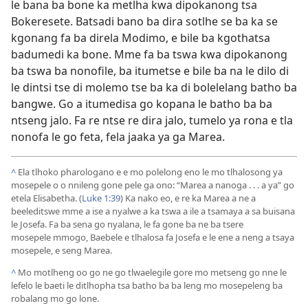
le bana ba bone ka metlha kwa dipokanong tsa
Bokeresete. Batsadi bano ba dira sotlhe se ba ka se
kgonang fa ba direla Modimo, e bile ba kgothatsa
badumedi ka bone. Mme fa ba tswa kwa dipokanong
ba tswa ba nonofile, ba itumetse e bile ba na le dilo di
le dintsi tse di molemo tse ba ka di bolelelang batho ba
bangwe. Go a itumedisa go kopana le batho ba ba
ntseng jalo. Fa re ntse re dira jalo, tumelo ya rona e tla
nonofa le go feta, fela jaaka ya ga Marea.
^
Ela tlhoko pharologano e e mo polelong eno le mo tlhalosong ya
mosepele o o nnileng gone pele ga ono: “Marea a nanoga . . . a ya” go
etela Elisabetha. (
Luke 1:39
) Ka nako eo, e re ka Marea a ne a
beeleditswe mme a ise a nyalwe a ka tswa a ile a tsamaya a sa buisana
le Josefa. Fa ba sena go nyalana, le fa gone ba ne ba tsere
mosepele mmogo, Baebele e tlhalosa fa Josefa e le ene a neng a tsaya
mosepele, e seng Marea.
^
Mo motlheng oo go ne go tlwaelegile gore mo metseng go nne le
lefelo le baeti le ditlhopha tsa batho ba ba leng mo mosepeleng ba
robalang mo go lone.