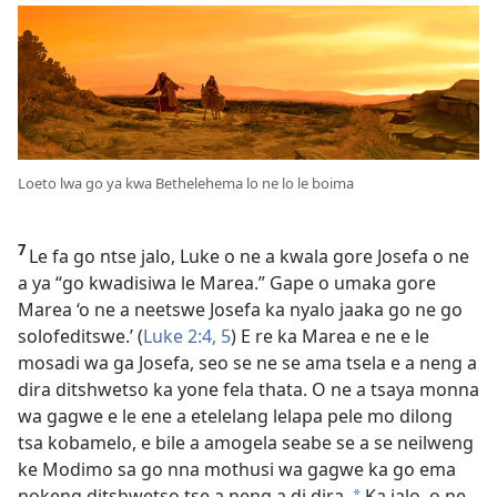
Loeto lwa go ya kwa Bethelehema lo ne lo le boima
7
Le fa go ntse jalo, Luke o ne a kwala gore Josefa o ne
a ya “go kwadisiwa le Marea.” Gape o umaka gore
Marea ‘o ne a neetswe Josefa ka nyalo jaaka go ne go
solofeditswe.’ (
Luke 2:4, 5
) E re ka Marea e ne e le
mosadi wa ga Josefa, seo se ne se ama tsela e a neng a
dira ditshwetso ka yone fela thata. O ne a tsaya monna
wa gagwe e le ene a etelelang lelapa pele mo dilong
tsa kobamelo, e bile a amogela seabe se a se neilweng
ke Modimo sa go nna mothusi wa gagwe ka go ema
nokeng ditshwetso tse a neng a di dira.
Ka jalo, o ne