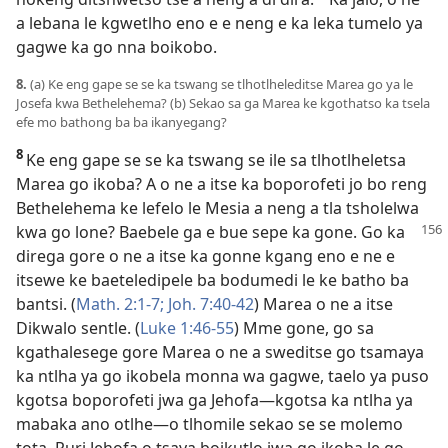
*
a lebana le kgwetlho eno e e neng e ka leka tumelo ya
gagwe ka go nna boikobo.
8.
(a) Ke eng gape se se ka tswang se tlhotlheleditse Marea go ya le
Josefa kwa Bethelehema? (b) Sekao sa ga Marea ke kgothatso ka tsela
efe mo bathong ba ba ikanyegang?
8
Ke eng gape se se ka tswang se ile sa tlhotlheletsa
Marea go ikoba? A o ne a itse ka boporofeti jo bo reng
Bethelehema ke lefelo le Mesia a neng a tla tsholelwa
kwa go lone? Baebele ga e bue sepe ka gone. Go ka
direga gore o ne a itse ka gonne kgang eno e ne e
itsewe ke baeteledipele ba bodumedi le ke batho ba
bantsi. (
Math. 2:1-7;
Joh. 7:40-42
) Marea o ne a itse
Dikwalo sentle. (
Luke 1:46-55
) Mme gone, go sa
kgathalesege gore Marea o ne a sweditse go tsamaya
ka ntlha ya go ikobela monna wa gagwe, taelo ya puso
kgotsa boporofeti jwa ga Jehofa—kgotsa ka ntlha ya
mabaka ano otlhe—o tlhomile sekao se se molemo