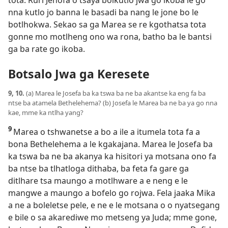
tota. Ruri Jehofa o tsaya boikutlo jwa go ikoba le go
nna kutlo jo banna le basadi ba nang le jone bo le
botlhokwa. Sekao sa ga Marea se re kgothatsa tota
gonne mo motlheng ono wa rona, batho ba le bantsi
ga ba rate go ikoba.
Botsalo Jwa ga Keresete
9, 10.
(a) Marea le Josefa ba ka tswa ba ne ba akantse ka eng fa ba
ntse ba atamela Bethelehema? (b) Josefa le Marea ba ne ba ya go nna
kae, mme ka ntlha yang?
9
Marea o tshwanetse a bo a ile a itumela tota fa a
bona Bethelehema a le kgakajana. Marea le Josefa ba
ka tswa ba ne ba akanya ka hisitori ya motsana ono fa
ba ntse ba tlhatloga dithaba, ba feta fa gare ga
ditlhare tsa maungo a motlhware a e neng e le
mangwe a maungo a bofelo go rojwa. Fela jaaka Mika
a ne a boleletse pele, e ne e le motsana o o nyatsegang
e bile o sa akarediwe mo metseng ya Juda; mme gone,