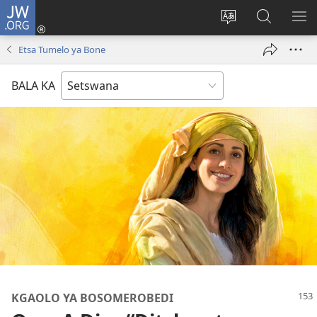
JW.ORG
Tsena
(e
Fetola
Senka
BO
bula
puo
JW.ORG/T
ME
Etsa Tumelo ya Bone
tsebe
ya
e
saete
BALA KA
nngwe)
KGAOLO YA BOSOMEROBEDI