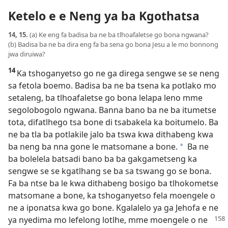
Ketelo e e Neng ya ba Kgothatsa
14, 15.
(a) Ke eng fa badisa ba ne ba tlhoafaletse go bona ngwana?
(b) Badisa ba ne ba dira eng fa ba sena go bona Jesu a le mo bonnong
jwa diruiwa?
14
Ka tshoganyetso go ne ga direga sengwe se se neng
sa fetola boemo. Badisa ba ne ba tsena ka potlako mo
setaleng, ba tlhoafaletse go bona lelapa leno mme
segolobogolo ngwana. Banna bano ba ne ba itumetse
tota, difatlhego tsa bone di tsabakela ka boitumelo. Ba
ne ba tla ba potlakile jalo ba tswa kwa dithabeng kwa
ba neng ba nna gone le matsomane a bone.
Ba ne
*
ba bolelela batsadi bano ba ba gakgametseng ka
sengwe se se kgatlhang se ba sa tswang go se bona.
Fa ba ntse ba le kwa dithabeng bosigo ba tlhokometse
matsomane a bone, ka tshoganyetso fela moengele o
ne a iponatsa kwa go bone. Kgalalelo ya ga Jehofa e ne
ya nyedima mo lefelong lotlhe, mme moengele o ne