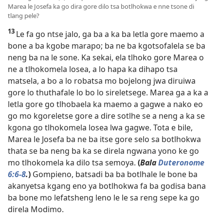
Marea le Josefa ka go dira gore dilo tsa botlhokwa e nne tsone di
tlang pele?
13
Le fa go ntse jalo, ga ba a ka ba letla gore maemo a
bone a ba kgobe marapo; ba ne ba kgotsofalela se ba
neng ba na le sone. Ka sekai, ela tlhoko gore Marea o
ne a tlhokomela losea, a lo hapa ka dihapo tsa
matsela, a bo a lo robatsa mo bojelong jwa diruiwa
gore lo thuthafale lo bo lo sireletsege. Marea ga a ka a
letla gore go tlhobaela ka maemo a gagwe a nako eo
go mo kgoreletse gore a dire sotlhe se a neng a ka se
kgona go tlhokomela losea lwa gagwe. Tota e bile,
Marea le Josefa ba ne ba itse gore selo sa botlhokwa
thata se ba neng ba ka se direla ngwana yono ke go
mo tlhokomela ka dilo tsa semoya.
(
Bala
Duteronome
6:6-8
.
)
Gompieno, batsadi ba ba botlhale le bone ba
akanyetsa kgang eno ya botlhokwa fa ba godisa bana
ba bone mo lefatsheng leno le le sa reng sepe ka go
direla Modimo.