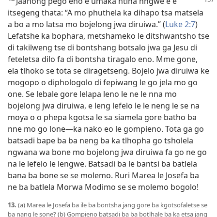
Jaanong pego eno e umaka ntlha nngwe e e
itsegeng thata: “A mo phuthela ka dihapo tsa matsela
a bo a mo latsa mo bojelong jwa diruiwa.” (
Luke 2:7
)
Lefatshe ka bophara, metshameko le ditshwantsho tse
di takilweng tse di bontshang botsalo jwa ga Jesu di
feteletsa dilo fa di bontsha tiragalo eno. Mme gone,
ela tlhoko se tota se diragetseng. Bojelo jwa diruiwa ke
mogopo o diphologolo di fepiwang le go jela mo go
one. Se lebale gore lelapa leno le ne le nna mo
bojelong jwa diruiwa, e leng lefelo le le neng le se na
moya o o phepa kgotsa le sa siamela gore batho ba
nne mo go lone—ka nako eo le gompieno. Tota ga go
batsadi bape ba ba neng ba ka tlhopha go tsholela
ngwana wa bone mo bojelong jwa diruiwa fa go ne go
na le lefelo le lengwe. Batsadi ba le bantsi ba batlela
bana ba bone se se molemo. Ruri Marea le Josefa ba
ne ba batlela Morwa Modimo se se molemo bogolo!
13.
(a) Marea le Josefa ba ile ba bontsha jang gore ba kgotsofaletse se
ba nang le sone? (b) Gompieno batsadi ba ba botlhale ba ka etsa jang