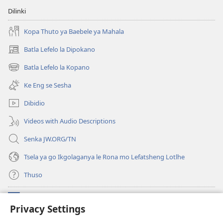
Dilinki
Kopa Thuto ya Baebele ya Mahala
Batla Lefelo la Dipokano
(e
bula
Batla Lefelo la Kopano
(e
tsebe
bula
e
Ke Eng se Sesha
tsebe
nngwe)
e
Dibidio
nngwe)
Videos with Audio Descriptions
Senka JW.ORG/TN
Tsela ya go Ikgolaganya le Rona mo Lefatsheng Lotlhe
Thuso
Meneelo
(e
Privacy Settings
bula
tsebe