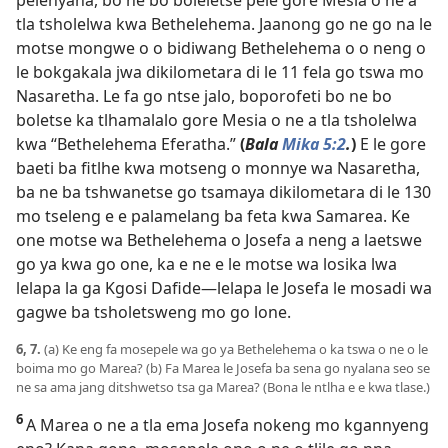
tla tsholelwa kwa Bethelehema. Jaanong go ne go na le
motse mongwe o o bidiwang Bethelehema o o neng o
le bokgakala jwa dikilometara di le 11 fela go tswa mo
Nasaretha. Le fa go ntse jalo, boporofeti bo ne bo
boletse ka tlhamalalo gore Mesia o ne a tla tsholelwa
kwa “Bethelehema Eferatha.”
(
Bala
Mika 5:2
.
)
E le gore
baeti ba fitlhe kwa motseng o monnye wa Nasaretha,
ba ne ba tshwanetse go tsamaya dikilometara di le 130
mo tseleng e e palamelang ba feta kwa Samarea. Ke
one motse wa Bethelehema o Josefa a neng a laetswe
go ya kwa go one, ka e ne e le motse wa losika lwa
lelapa la ga Kgosi Dafide—lelapa le Josefa le mosadi wa
gagwe ba tsholetsweng mo go lone.
6, 7.
(a) Ke eng fa mosepele wa go ya Bethelehema o ka tswa o ne o le
boima mo go Marea? (b) Fa Marea le Josefa ba sena go nyalana seo se
ne sa ama jang ditshwetso tsa ga Marea? (Bona le ntlha e e kwa tlase.)
6
A Marea o ne a tla ema Josefa nokeng mo kgannyeng