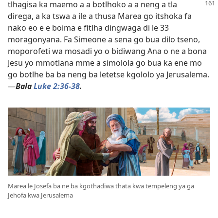
tlhagisa ka maemo a a botlhoko a a neng a tla
direga, a ka tswa a ile a thusa Marea go itshoka fa
nako eo e e boima e fitlha dingwaga di le 33
moragonyana. Fa Simeone a sena go bua dilo tseno,
moporofeti wa mosadi yo o bidiwang Ana o ne a bona
Jesu yo mmotlana mme a simolola go bua ka ene mo
go botlhe ba ba neng ba letetse kgololo ya Jerusalema.
—
Bala
Luke 2:36-38
.
Marea le Josefa ba ne ba kgothadiwa thata kwa tempeleng ya ga
Jehofa kwa Jerusalema