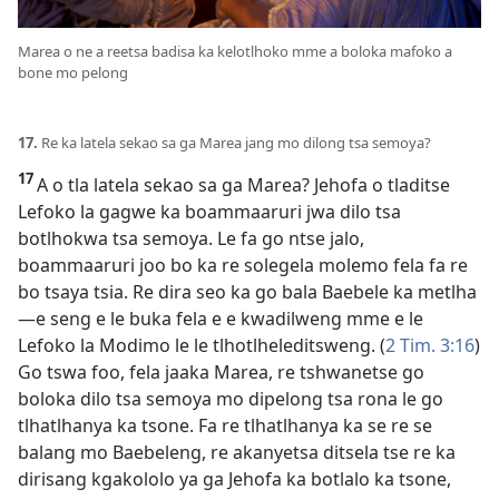
Marea o ne a reetsa badisa ka kelotlhoko mme a boloka mafoko a
bone mo pelong
17.
Re ka latela sekao sa ga Marea jang mo dilong tsa semoya?
17
A o tla latela sekao sa ga Marea? Jehofa o tladitse
Lefoko la gagwe ka boammaaruri jwa dilo tsa
botlhokwa tsa semoya. Le fa go ntse jalo,
boammaaruri joo bo ka re solegela molemo fela fa re
bo tsaya tsia. Re dira seo ka go bala Baebele ka metlha
—e seng e le buka fela e e kwadilweng mme e le
Lefoko la Modimo le le tlhotlheleditsweng. (
2 Tim. 3:16
)
Go tswa foo, fela jaaka Marea, re tshwanetse go
boloka dilo tsa semoya mo dipelong tsa rona le go
tlhatlhanya ka tsone. Fa re tlhatlhanya ka se re se
balang mo Baebeleng, re akanyetsa ditsela tse re ka
dirisang kgakololo ya ga Jehofa ka botlalo ka tsone,