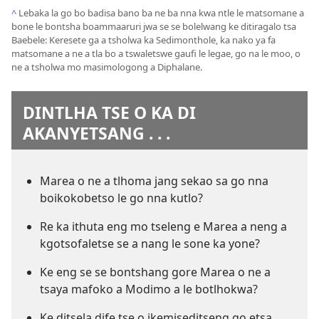
^
Lebaka la go bo badisa bano ba ne ba nna kwa ntle le matsomane a
bone le bontsha boammaaruri jwa se se bolelwang ke ditiragalo tsa
Baebele: Keresete ga a tsholwa ka Sedimonthole, ka nako ya fa
matsomane a ne a tla bo a tswaletswe gaufi le legae, go na le moo, o
ne a tsholwa mo masimologong a Diphalane.
DINTLHA TSE O KA DI
AKANYETSANG . . .
Marea o ne a tlhoma jang sekao sa go nna
boikokobetso le go nna kutlo?
Re ka ithuta eng mo tseleng e Marea a neng a
kgotsofaletse se a nang le sone ka yone?
Ke eng se se bontshang gore Marea o ne a
tsaya mafoko a Modimo a le botlhokwa?
Ke ditsela dife tse o ikemiseditseng go etsa