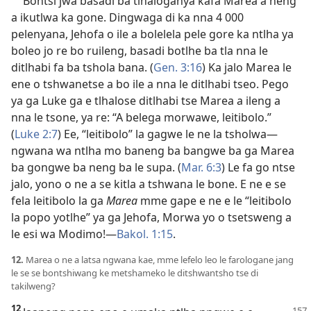
Bontsi jwa basadi ba tlhaloganya kafa Marea a neng
a ikutlwa ka gone. Dingwaga di ka nna 4 000
pelenyana, Jehofa o ile a bolelela pele gore ka ntlha ya
boleo jo re bo ruileng, basadi botlhe ba tla nna le
ditlhabi fa ba tshola bana. (
Gen. 3:16
) Ka jalo Marea le
ene o tshwanetse a bo ile a nna le ditlhabi tseo. Pego
ya ga Luke ga e tlhalose ditlhabi tse Marea a ileng a
nna le tsone, ya re: “A belega morwawe, leitibolo.”
(
Luke 2:7
) Ee, “leitibolo” la gagwe le ne la tsholwa—
ngwana wa ntlha mo baneng ba bangwe ba ga Marea
ba gongwe ba neng ba le supa. (
Mar. 6:3
) Le fa go ntse
jalo, yono o ne a se kitla a tshwana le bone. E ne e se
fela leitibolo la ga
Marea
mme gape e ne e le “leitibolo
la popo yotlhe” ya ga Jehofa, Morwa yo o tsetsweng a
le esi wa Modimo!—
Bakol. 1:15
.
12.
Marea o ne a latsa ngwana kae, mme lefelo leo le farologane jang
le se se bontshiwang ke metshameko le ditshwantsho tse di
takilweng?
12