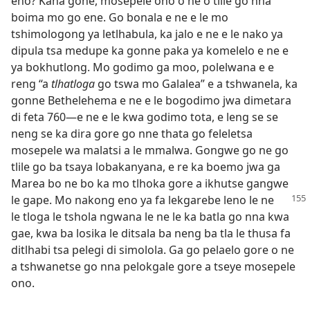
eno? Kana gone, mosepele ono o ne o tlile go nna
boima mo go ene. Go bonala e ne e le mo
tshimologong ya letlhabula, ka jalo e ne e le nako ya
dipula tsa medupe ka gonne paka ya komelelo e ne e
ya bokhutlong. Mo godimo ga moo, polelwana e e
reng “a
tlhatloga
go tswa mo Galalea” e a tshwanela, ka
gonne Bethelehema e ne e le bogodimo jwa dimetara
di feta 760—e ne e le kwa godimo tota, e leng se se
neng se ka dira gore go nne thata go feleletsa
mosepele wa malatsi a le mmalwa. Gongwe go ne go
tlile go ba tsaya lobakanyana, e re ka boemo jwa ga
Marea bo ne bo ka mo tlhoka gore a ikhutse gangwe
le gape. Mo nakong eno ya fa lekgarebe
leno le ne
le tloga le tshola ngwana le ne le ka batla go nna kwa
gae, kwa ba losika le ditsala ba neng ba tla le thusa fa
ditlhabi tsa pelegi di simolola. Ga go pelaelo gore o ne
a tshwanetse go nna pelokgale gore a tseye mosepele
ono.