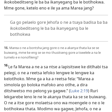
ikokobeditseng le ba ba ikanyegang ba le botlhokwa.
Mme gone, ketelo eno e ile ya ama Marea jang?
Ga go pelaelo gore Jehofa o ne a tsaya badisa ba ba
ikokobeditseng le ba ba ikanyegang ba le
botlhokwa
16.
Marea o ne a bontsha jang gore o ne a akanya thata ka se se
buiwang, mme ke eng se se mo thusitseng gore a tswelele a na le
tumelo e e nonofileng?
16
Le fa Marea a ne a sa ntse a lapisitswe ke ditlhabi tsa
pelegi, o ne a reetsa lefoko lengwe le lengwe ka
kelotlhoko. Mme ga a ka a reetsa fela: “Marea a
simolola go boloka mafoko ano otlhe, a dira
ditshwetso mo pelong ya gagwe.” (
Luke 2:19
) Ruri
lekgarebe leno le ne le akanya thata ka se se buiwang.
O ne a itse gore molaetsa ono wa moengele o ne o le
botlhokwa thata. Modimo wa gagwe, Jehofa, o ne a