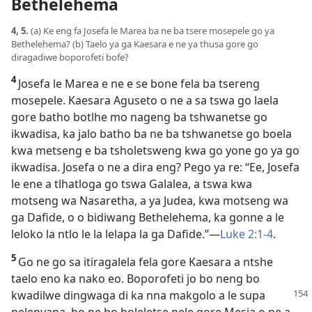
Bethelehema
4, 5.
(a) Ke eng fa Josefa le Marea ba ne ba tsere mosepele go ya
Bethelehema? (b) Taelo ya ga Kaesara e ne ya thusa gore go
diragadiwe boporofeti bofe?
4
Josefa le Marea e ne e se bone fela ba tsereng
mosepele. Kaesara Aguseto o ne a sa tswa go laela
gore batho botlhe mo nageng ba tshwanetse go
ikwadisa, ka jalo batho ba ne ba tshwanetse go boela
kwa metseng e ba tsholetsweng kwa go yone go ya go
ikwadisa. Josefa o ne a dira eng? Pego ya re: “Ee, Josefa
le ene a tlhatloga go tswa Galalea, a tswa kwa
motseng wa Nasaretha, a ya Judea, kwa motseng wa
ga Dafide, o o bidiwang Bethelehema, ka gonne a le
leloko la ntlo le la lelapa la ga Dafide.”—
Luke 2:1-4
.
5
Go ne go sa itiragalela fela gore Kaesara a ntshe
taelo eno ka nako eo. Boporofeti jo bo neng bo
kwadilwe dingwaga di ka nna makgolo a le
supa
pelenyana, bo ne bo boleletse pele gore Mesia o ne a