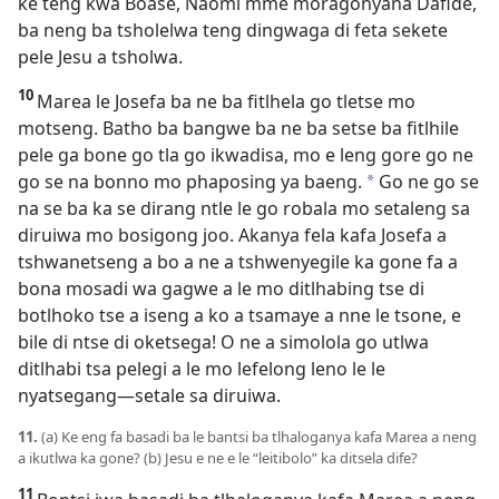
ke teng kwa Boase, Naomi mme moragonyana Dafide,
ba neng ba tsholelwa teng dingwaga di feta sekete
pele Jesu a tsholwa.
10
Marea le Josefa ba ne ba fitlhela go tletse mo
motseng. Batho ba bangwe ba ne ba setse ba fitlhile
pele ga bone go tla go ikwadisa, mo e leng gore go ne
go se na bonno mo phaposing ya baeng.
Go ne go se
*
na se ba ka se dirang ntle le go robala mo setaleng sa
diruiwa mo bosigong joo. Akanya fela kafa Josefa a
tshwanetseng a bo a ne a tshwenyegile ka gone fa a
bona mosadi wa gagwe a le mo ditlhabing tse di
botlhoko tse a iseng a ko a tsamaye a nne le tsone, e
bile di ntse di oketsega! O ne a simolola go utlwa
ditlhabi tsa pelegi a le mo lefelong leno le le
nyatsegang—setale sa diruiwa.
11.
(a) Ke eng fa basadi ba le bantsi ba tlhaloganya kafa Marea a neng
a ikutlwa ka gone? (b) Jesu e ne e le “leitibolo” ka ditsela dife?
11