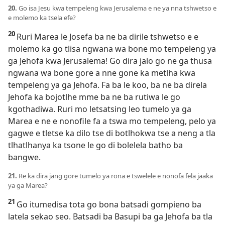
20.
Go isa Jesu kwa tempeleng kwa Jerusalema e ne ya nna tshwetso e
e molemo ka tsela efe?
20
Ruri Marea le Josefa ba ne ba dirile tshwetso e e
molemo ka go tlisa ngwana wa bone mo tempeleng ya
ga Jehofa kwa Jerusalema! Go dira jalo go ne ga thusa
ngwana wa bone gore a nne gone ka metlha kwa
tempeleng ya ga Jehofa. Fa ba le koo, ba ne ba direla
Jehofa ka bojotlhe mme ba ne ba rutiwa le go
kgothadiwa. Ruri mo letsatsing leo tumelo ya ga
Marea e ne e nonofile fa a tswa mo tempeleng, pelo ya
gagwe e tletse ka dilo tse di botlhokwa tse a neng a tla
tlhatlhanya ka tsone le go di bolelela batho ba
bangwe.
21.
Re ka dira jang gore tumelo ya rona e tswelele e nonofa fela jaaka
ya ga Marea?
21
Go itumedisa tota go bona batsadi gompieno ba
latela sekao seo. Batsadi ba Basupi ba ga Jehofa ba tla