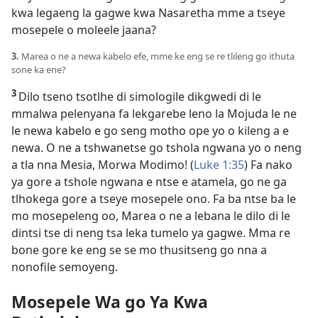
kwa legaeng la gagwe kwa Nasaretha mme a tseye
mosepele o moleele jaana?
3.
Marea o ne a newa kabelo efe, mme ke eng se re tlileng go ithuta
sone ka ene?
3
Dilo tseno tsotlhe di simologile dikgwedi di le
mmalwa pelenyana fa lekgarebe leno la Mojuda le ne
le newa kabelo e go seng motho ope yo o kileng a e
newa. O ne a tshwanetse go tshola ngwana yo o neng
a tla nna Mesia, Morwa Modimo! (
Luke 1:35
) Fa nako
ya gore a tshole ngwana e ntse e atamela, go ne ga
tlhokega gore a tseye mosepele ono. Fa ba ntse ba le
mo mosepeleng oo, Marea o ne a lebana le dilo di le
dintsi tse di neng tsa leka tumelo ya gagwe. Mma re
bone gore ke eng se se mo thusitseng go nna a
nonofile semoyeng.
Mosepele Wa go Ya Kwa