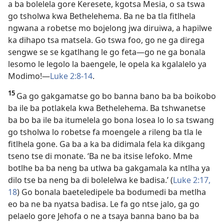
a ba bolelela gore Keresete, kgotsa Mesia, o sa tswa
go tsholwa kwa Bethelehema. Ba ne ba tla fitlhela
ngwana a robetse mo bojelong jwa diruiwa, a hapilwe
ka dihapo tsa matsela. Go tswa foo, go ne ga direga
sengwe se se kgatlhang le go feta—go ne ga bonala
lesomo le legolo la baengele, le opela ka kgalalelo ya
Modimo!—
Luke 2:8-14
.
15
Ga go gakgamatse go bo banna bano ba ba boikobo
ba ile ba potlakela kwa Bethelehema. Ba tshwanetse
ba bo ba ile ba itumelela go bona losea lo lo sa tswang
go tsholwa lo robetse fa moengele a rileng ba tla le
fitlhela gone. Ga ba a ka ba didimala fela ka dikgang
tseno tse di monate. ‘Ba ne ba itsise lefoko. Mme
botlhe ba ba neng ba utlwa ba gakgamala ka ntlha ya
dilo tse ba neng ba di bolelelwa ke badisa.’ (
Luke 2:17,
18
) Go bonala baeteledipele ba bodumedi ba metlha
eo ba ne ba nyatsa badisa. Le fa go ntse jalo, ga go
pelaelo gore Jehofa o ne a tsaya banna bano ba ba