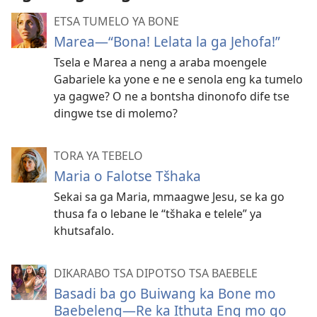
ETSA TUMELO YA BONE
Marea—“Bona! Lelata la ga Jehofa!”
Tsela e Marea a neng a araba moengele
Gabariele ka yone e ne e senola eng ka tumelo
ya gagwe? O ne a bontsha dinonofo dife tse
dingwe tse di molemo?
TORA YA TEBELO
Maria o Falotse Tšhaka
Sekai sa ga Maria, mmaagwe Jesu, se ka go
thusa fa o lebane le “tšhaka e telele” ya
khutsafalo.
DIKARABO TSA DIPOTSO TSA BAEBELE
Basadi ba go Buiwang ka Bone mo
Baebeleng—Re ka Ithuta Eng mo go