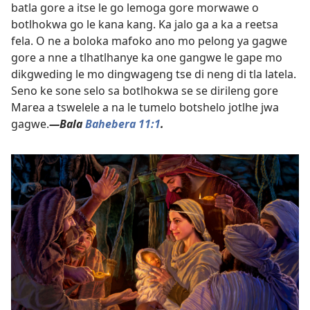
batla gore a itse le go lemoga gore morwawe o
botlhokwa go le kana kang. Ka jalo ga a ka a reetsa
fela. O ne a boloka mafoko ano mo pelong ya gagwe
gore a nne a tlhatlhanye ka one gangwe le gape mo
dikgweding le mo dingwageng tse di neng di tla latela.
Seno ke sone selo sa botlhokwa se se dirileng gore
Marea a tswelele a na le tumelo botshelo jotlhe jwa
gagwe.
—Bala
Bahebera 11:1
.