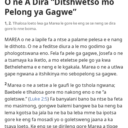
O ne A Dira “Ditshwetso mo
Pelong ya Gagwe”
1, 2.
Tlhalosa loeto lwa ga Marea le gore ke eng se se neng se dira
gore lo nne boima.
MAREA o ne a lapile fa a ntse a palame pelesa e e nang
le dithoto. O ne a feditse diura a le mo godimo ga
phologotswana eno. Fela fa pele ga gagwe, Josefa o ne
a tsamaya ka iketlo, a mo eteletse pele go ya kwa
Bethelehema e e neng e le kgakala. Marea o ne a utlwa
gape ngwana a itshikinya mo sebopelong sa gagwe.
2
Marea o ne a setse a le gaufi le go tshola ngwana;
Baebele e tlhalosa gore mo nakong eno o ne “a
goletswe.” (
Luke 2:5
) Fa banyalani bano ba ntse ba feta
mo masimong, gongwe balemi bangwe ba ba neng ba
lema kgotsa ba jala ba ne ba ba leba mme ba ipotsa
gore ke eng fa mosadi yo o goletsweng jaana a ka
tsaya loeto. Ke eng se se dirileng gore Marea a tloge