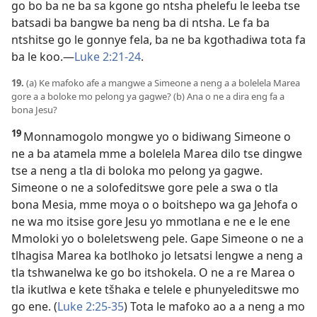
go bo ba ne ba sa kgone go ntsha phelefu le leeba tse
batsadi ba bangwe ba neng ba di ntsha. Le fa ba
ntshitse go le gonnye fela, ba ne ba kgothadiwa tota fa
ba le koo.—
Luke 2:21-24
.
19.
(a) Ke mafoko afe a mangwe a Simeone a neng a a bolelela Marea
gore a a boloke mo pelong ya gagwe? (b) Ana o ne a dira eng fa a
bona Jesu?
19
Monnamogolo mongwe yo o bidiwang Simeone o
ne a ba atamela mme a bolelela Marea dilo tse dingwe
tse a neng a tla di boloka mo pelong ya gagwe.
Simeone o ne a solofeditswe gore pele a swa o tla
bona Mesia, mme moya o o boitshepo wa ga Jehofa o
ne wa mo itsise gore Jesu yo mmotlana e ne e le ene
Mmoloki yo o boleletsweng pele. Gape Simeone o ne a
tlhagisa Marea ka botlhoko jo letsatsi lengwe a neng a
tla tshwanelwa ke go bo itshokela. O ne a re Marea o
tla ikutlwa e kete tšhaka e telele e phunyeleditswe mo
go ene. (
Luke 2:25-35
) Tota le mafoko ao a a neng a mo