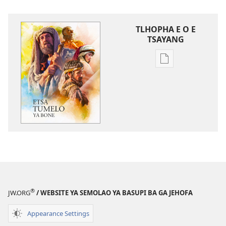
TLHOPHA E O E
TSAYANG
Ditsela
tsa
go
itseela
dikgatiso
tsa
ileketeroniki
Etsa
Tumelo
ya
Bone
®
JW.ORG
/ WEBSITE YA SEMOLAO YA BASUPI BA GA JEHOFA
Appearance Settings