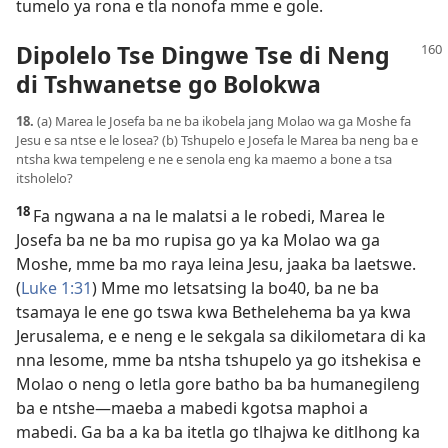
tumelo ya rona e tla nonofa mme e gole.
Dipolelo Tse Dingwe Tse di Neng
di Tshwanetse go Bolokwa
18.
(a) Marea le Josefa ba ne ba ikobela jang Molao wa ga Moshe fa
Jesu e sa ntse e le losea? (b) Tshupelo e Josefa le Marea ba neng ba e
ntsha kwa tempeleng e ne e senola eng ka maemo a bone a tsa
itsholelo?
18
Fa ngwana a na le malatsi a le robedi, Marea le
Josefa ba ne ba mo rupisa go ya ka Molao wa ga
Moshe, mme ba mo raya leina Jesu, jaaka ba laetswe.
(
Luke 1:31
) Mme mo letsatsing la bo40, ba ne ba
tsamaya le ene go tswa kwa Bethelehema ba ya kwa
Jerusalema, e e neng e le sekgala sa dikilometara di ka
nna lesome, mme ba ntsha tshupelo ya go itshekisa e
Molao o neng o letla gore batho ba ba humanegileng
ba e ntshe—maeba a mabedi kgotsa maphoi a
mabedi. Ga ba a ka ba itetla go tlhajwa ke ditlhong ka