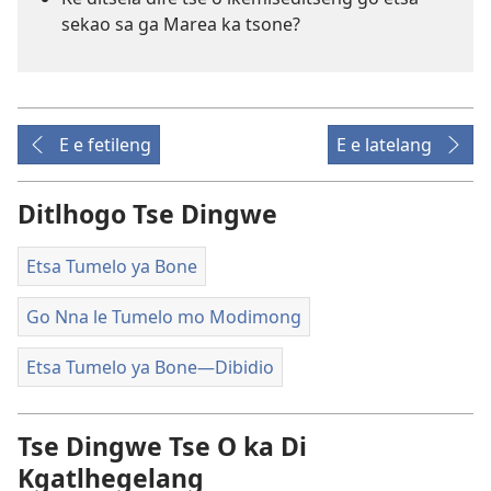
sekao sa ga Marea ka tsone?
E e fetileng
E e latelang
Ditlhogo Tse Dingwe
Etsa Tumelo ya Bone
Go Nna le Tumelo mo Modimong
Etsa Tumelo ya Bone​—Dibidio
Tse Dingwe Tse O ka Di
Kgatlhegelang