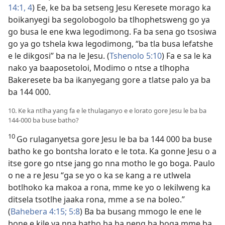
14:1,
4
) Ee, ke ba ba setseng Jesu Keresete morago ka
boikanyegi ba segolobogolo ba tlhophetsweng go ya
go busa le ene kwa legodimong. Fa ba sena go tsosiwa
go ya go tshela kwa legodimong, “ba tla busa lefatshe
e le dikgosi” ba na le Jesu. (
Tshenolo 5:10
) Fa e sa le ka
nako ya baaposetoloi, Modimo o ntse a tlhopha
Bakeresete ba ba ikanyegang gore a tlatse palo ya ba
ba 144 000.
10. Ke ka ntlha yang fa e le thulaganyo e e lorato gore Jesu le ba ba
144-000 ba buse batho?
10
Go rulaganyetsa gore Jesu le ba ba 144 000 ba buse
batho ke go bontsha lorato e le tota. Ka gonne Jesu o a
itse gore go ntse jang go nna motho le go boga. Paulo
o ne a re Jesu “ga se yo o ka se kang a re utlwela
botlhoko ka makoa a rona, mme ke yo o lekilweng ka
ditsela tsotlhe jaaka rona, mme a se na boleo.”
(
Bahebera 4:15;
5:8
) Ba ba busang mmogo le ene le
bone e kile ya nna batho ba ba neng ba boga mme ba