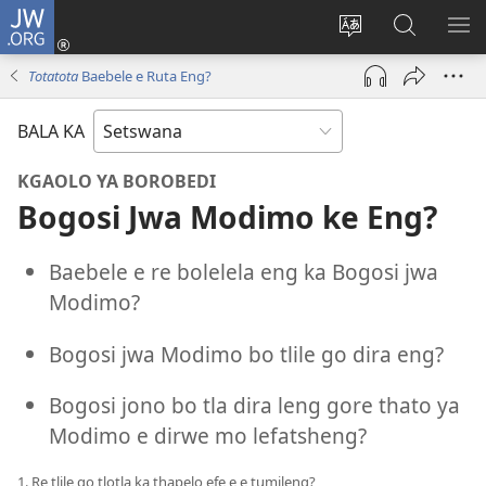
JW.ORG
Tsena
(e
Fetola
Senka
BO
bula
puo
JW.ORG/T
ME
Totatota
Baebele e Ruta Eng?
tsebe
ya
e
saete
BALA KA
nngwe)
KGAOLO YA BOROBEDI
Bogosi Jwa Modimo ke Eng?
Baebele e re bolelela eng ka Bogosi jwa
Modimo?
Bogosi jwa Modimo bo tlile go dira eng?
Bogosi jono bo tla dira leng gore thato ya
Modimo e dirwe mo lefatsheng?
1. Re tlile go tlotla ka thapelo efe e e tumileng?