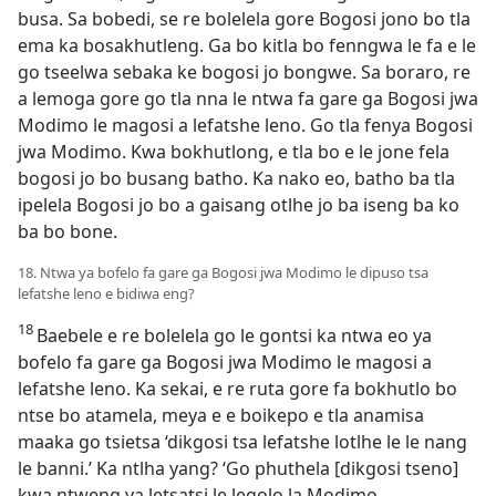
busa. Sa bobedi, se re bolelela gore Bogosi jono bo tla
ema ka bosakhutleng. Ga bo kitla bo fenngwa le fa e le
go tseelwa sebaka ke bogosi jo bongwe. Sa boraro, re
a lemoga gore go tla nna le ntwa fa gare ga Bogosi jwa
Modimo le magosi a lefatshe leno. Go tla fenya Bogosi
jwa Modimo. Kwa bokhutlong, e tla bo e le jone fela
bogosi jo bo busang batho. Ka nako eo, batho ba tla
ipelela Bogosi jo bo a gaisang otlhe jo ba iseng ba ko
ba bo bone.
18. Ntwa ya bofelo fa gare ga Bogosi jwa Modimo le dipuso tsa
lefatshe leno e bidiwa eng?
18
Baebele e re bolelela go le gontsi ka ntwa eo ya
bofelo fa gare ga Bogosi jwa Modimo le magosi a
lefatshe leno. Ka sekai, e re ruta gore fa bokhutlo bo
ntse bo atamela, meya e e boikepo e tla anamisa
maaka go tsietsa ‘dikgosi tsa lefatshe lotlhe le le nang
le banni.’ Ka ntlha yang? ‘Go phuthela [dikgosi tseno]
kwa ntweng ya letsatsi le legolo la Modimo