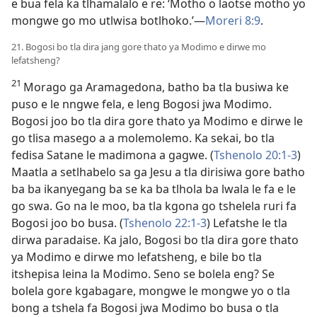
e bua fela ka tlhamalalo e re: ‘Motho o laotse motho yo
mongwe go mo utlwisa botlhoko.’—
Moreri 8:9
.
21. Bogosi bo tla dira jang gore thato ya Modimo e dirwe mo
lefatsheng?
21
Morago ga Aramagedona, batho ba tla busiwa ke
puso e le nngwe fela, e leng Bogosi jwa Modimo.
Bogosi joo bo tla dira gore thato ya Modimo e dirwe le
go tlisa masego a a molemolemo. Ka sekai, bo tla
fedisa Satane le madimona a gagwe. (
Tshenolo 20:1-3
)
Maatla a setlhabelo sa ga Jesu a tla dirisiwa gore batho
ba ba ikanyegang ba se ka ba tlhola ba lwala le fa e
le
go swa. Go na le moo, ba tla kgona go tshelela ruri fa
Bogosi joo bo busa. (
Tshenolo 22:1-3
) Lefatshe le tla
dirwa paradaise. Ka jalo, Bogosi bo tla dira gore thato
ya Modimo e dirwe mo lefatsheng, e bile bo tla
itshepisa leina la Modimo. Seno se bolela eng? Se
bolela gore kgabagare, mongwe le mongwe yo o tla
bong a tshela fa Bogosi jwa Modimo bo busa o tla