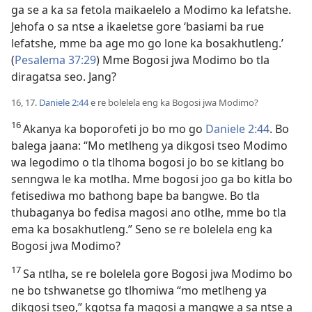
ga se a ka sa fetola maikaelelo a Modimo ka lefatshe.
Jehofa o sa ntse a ikaeletse gore ‘basiami ba rue
lefatshe, mme ba age mo go lone ka bosakhutleng.’
(
Pesalema 37:29
) Mme Bogosi jwa Modimo bo tla
diragatsa seo. Jang?
16, 17.
Daniele 2:44
e re bolelela eng ka Bogosi jwa Modimo?
16
Akanya ka boporofeti jo bo mo go
Daniele 2:44
. Bo
balega jaana: “Mo metlheng ya dikgosi tseo Modimo
wa legodimo o tla tlhoma bogosi jo bo se kitlang bo
senngwa le ka motlha. Mme bogosi joo ga bo kitla bo
fetisediwa mo bathong bape ba bangwe. Bo tla
thubaganya bo fedisa magosi ano otlhe, mme bo tla
ema ka bosakhutleng.” Seno se re bolelela eng ka
Bogosi jwa Modimo?
17
Sa ntlha, se re bolelela gore Bogosi jwa Modimo bo
ne bo tshwanetse go tlhomiwa “mo metlheng ya
dikgosi tseo,” kgotsa fa magosi a mangwe a sa ntse a