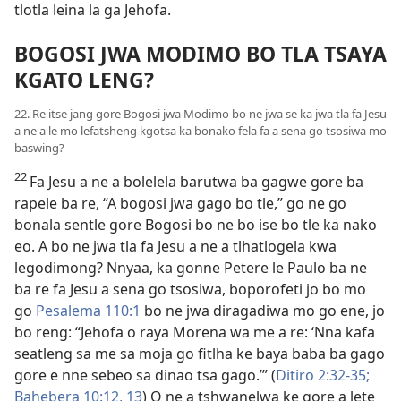
tlotla leina la ga Jehofa.
BOGOSI JWA MODIMO BO TLA TSAYA
KGATO LENG?
22. Re itse jang gore Bogosi jwa Modimo bo ne jwa se ka jwa tla fa Jesu
a ne a le mo lefatsheng kgotsa ka bonako fela fa a sena go tsosiwa mo
baswing?
22
Fa Jesu a ne a bolelela barutwa ba gagwe gore ba
rapele ba re, “A bogosi jwa gago bo tle,” go ne go
bonala sentle gore Bogosi bo ne bo ise bo tle ka nako
eo. A bo ne jwa tla fa Jesu a ne a tlhatlogela kwa
legodimong? Nnyaa, ka gonne Petere le Paulo ba ne
ba re fa Jesu a sena go tsosiwa, boporofeti jo bo mo
go
Pesalema 110:1
bo ne jwa diragadiwa mo go ene, jo
bo reng: “Jehofa o raya Morena wa me a re: ‘Nna kafa
seatleng sa me sa moja go fitlha ke baya baba ba gago
gore e nne sebeo sa dinao tsa gago.’” (
Ditiro 2:32-35;
Bahebera 10:12, 13
) O ne a tshwanelwa ke gore a lete