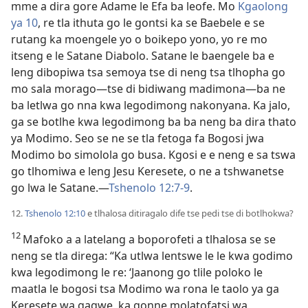
mme a dira gore Adame le Efa ba leofe. Mo
Kgaolong
ya 10
, re tla ithuta go le gontsi ka se Baebele e se
rutang ka moengele yo o boikepo yono, yo re mo
itseng e le Satane Diabolo. Satane le baengele ba e
leng dibopiwa tsa semoya tse di neng tsa tlhopha go
mo sala morago—tse di bidiwang madimona—ba ne
ba letlwa go nna kwa legodimong nakonyana. Ka jalo,
ga se botlhe kwa legodimong ba ba neng ba dira thato
ya Modimo. Seo se ne se tla fetoga fa Bogosi jwa
Modimo bo simolola go busa. Kgosi e e neng e sa tswa
go tlhomiwa e leng Jesu Keresete, o ne a tshwanetse
go lwa le Satane.—
Tshenolo 12:7-9
.
12.
Tshenolo 12:10
e tlhalosa ditiragalo dife tse pedi tse di botlhokwa?
12
Mafoko a a latelang a boporofeti a tlhalosa se se
neng se tla direga: “Ka utlwa lentswe le le kwa godimo
kwa legodimong
le re: ‘Jaanong go tlile poloko le
maatla le bogosi tsa Modimo wa rona le taolo ya ga
Keresete wa gagwe, ka gonne molatofatsi wa