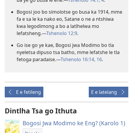
Bogosi joo bo simolotse go busa ka 1914, mme
fa e sa le ka nako eo, Satane o ne a ntshiwa
kwa legodimong a bo a latlhelwa mo
lefatsheng.—
Tshenolo 12:9
.
Go ise go ye kae, Bogosi jwa Modimo bo tla
nyeletsa dipuso tsa batho, mme lefatshe le tla
fetoga paradaise.—
Tshenolo 16:14,
16
.
E e fetileng
E e latelang
Dintlha Tsa go Ithuta
Bogosi Jwa Modimo ke Eng? (Karolo 1)