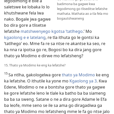
legodimong e bile a
badimona ba gagwe kwa
saletswe ke lobaka lo lo
legodimong go tliseditse lefatshe
khutshwane fela lwa
mathata. Mathata ao a tla fela mo
bogautshwaneng
nako. Bogale jwa gagwe
bo dira gore a tlisetse
lefatshe
matshwenyego kgotsa ‘tatlhego
.’ Mo
kgaolong e e latelang
, re tla ithuta go le gontsi ka
‘tatlhego’ eo. Mme fa re sa ntse re akantse ka seo, re
ka nna ra ipotsa go re, Bogosi bo ka dira jang gore
thato ya Modimo e dirwe mo lefatsheng?
15. Thato ya Modimo ke eng ka lefatshe?
15
Sa ntlha, gakologelwa gore
thato ya Modimo
ke eng
ka lefatshe. O ithutile ka yone mo
Kgaolong ya 3
. Kwa
Edene, Modimo
o ne a bontsha gore thato ya gagwe
ke gore lefatshe leno le tlale ka batho ba ba siameng
ba ba sa sweng. Satane o ne a dira gore Adame le Efa
ba leofe, mme seno se ile sa ama go diragadiwa ga
thato ya Modimo mo lefatsheng mme le fa go ntse jalo