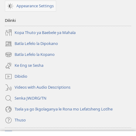
Eng?
Appearance Settings
Dilinki
Kopa Thuto ya Baebele ya Mahala
Batla Lefelo la Dipokano
(e
bula
Batla Lefelo la Kopano
(e
tsebe
bula
e
Ke Eng se Sesha
tsebe
nngwe)
e
Dibidio
nngwe)
Videos with Audio Descriptions
Senka JW.ORG/TN
Tsela ya go Ikgolaganya le Rona mo Lefatsheng Lotlhe
Thuso
Meneelo