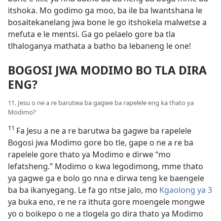
itshoka. Mo godimo ga moo, ba ile ba lwantshana le
bosaitekanelang jwa bone le go itshokela malwetse a
mefuta e le mentsi. Ga go pelaelo gore ba tla
tlhaloganya mathata a batho ba lebaneng le one!
BOGOSI JWA MODIMO BO TLA DIRA
ENG?
11. Jesu o ne a re barutwa ba gagwe ba rapelele eng ka thato ya
Modimo?
11
Fa Jesu a ne a re barutwa ba gagwe ba rapelele
Bogosi jwa Modimo gore bo tle, gape o ne a re ba
rapelele gore thato ya Modimo e dirwe “mo
lefatsheng.” Modimo o kwa legodimong, mme thato
ya gagwe ga e bolo go nna e dirwa teng ke baengele
ba ba ikanyegang. Le fa go ntse jalo, mo
Kgaolong ya 3
ya buka eno, re ne ra ithuta gore moengele mongwe
yo o boikepo o ne a tlogela go dira thato ya Modimo