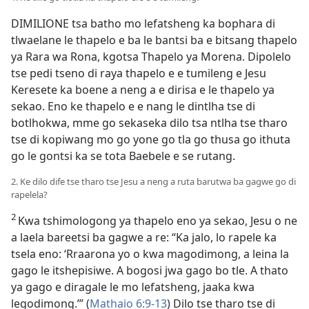
DIMILIONE tsa batho mo lefatsheng ka bophara di
tlwaelane le thapelo e ba le bantsi ba e bitsang thapelo
ya Rara wa Rona, kgotsa Thapelo ya Morena. Dipolelo
tse pedi tseno di raya thapelo e e tumileng e Jesu
Keresete ka boene a neng a e dirisa e le thapelo ya
sekao. Eno ke thapelo e e nang le dintlha tse di
botlhokwa, mme go sekaseka dilo tsa ntlha tse tharo
tse di kopiwang mo go yone go tla go thusa go ithuta
go le gontsi ka se tota Baebele e se rutang.
2. Ke dilo dife tse tharo tse Jesu a neng a ruta barutwa ba gagwe go di
rapelela?
2
Kwa tshimologong ya thapelo eno ya sekao, Jesu o ne
a laela bareetsi ba gagwe a re: “Ka jalo, lo rapele ka
tsela eno: ‘Rraarona yo o kwa magodimong, a leina la
gago le itshepisiwe. A bogosi jwa gago bo tle. A thato
ya gago e diragale le mo lefatsheng, jaaka kwa
legodimong.’” (
Mathaio 6:9-13
) Dilo tse tharo tse di