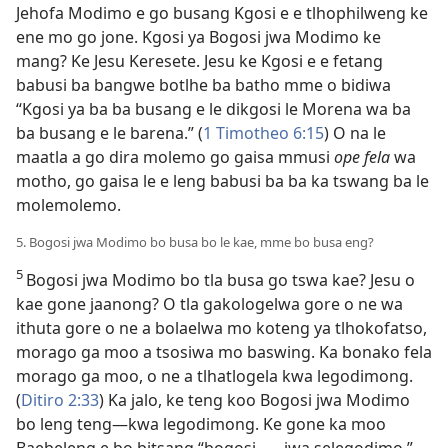
Jehofa Modimo e go busang Kgosi e e tlhophilweng ke
ene mo go jone. Kgosi ya Bogosi jwa Modimo ke
mang? Ke Jesu Keresete. Jesu ke Kgosi e e fetang
babusi ba bangwe botlhe ba batho mme o bidiwa
“Kgosi ya ba ba busang e le dikgosi le Morena wa ba
ba busang e le barena.” (
1 Timotheo 6:15
) O na le
maatla a go dira molemo go gaisa mmusi
ope fela
wa
motho, go gaisa le e leng babusi ba ba ka tswang ba le
molemolemo.
5. Bogosi jwa Modimo bo busa bo le kae, mme bo busa eng?
5
Bogosi jwa Modimo bo tla busa go tswa kae? Jesu o
kae gone jaanong? O tla gakologelwa gore o ne wa
ithuta gore o ne a bolaelwa mo koteng ya tlhokofatso,
morago ga moo a tsosiwa mo baswing. Ka bonako fela
morago ga moo, o ne a tlhatlogela kwa legodimong.
(
Ditiro 2:33
) Ka jalo, ke teng koo Bogosi jwa Modimo
bo leng teng—kwa legodimong. Ke gone ka moo
Baebeleng e bo bitsang “bogosi . . . jwa selegodimo.”