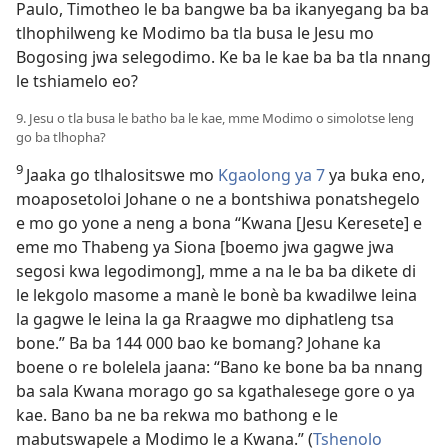
Paulo, Timotheo le ba bangwe ba ba ikanyegang ba ba
tlhophilweng ke Modimo ba tla busa le Jesu mo
Bogosing jwa selegodimo. Ke ba le kae ba ba tla nnang
le tshiamelo eo?
9. Jesu o tla busa le batho ba le kae, mme Modimo o simolotse leng
go ba tlhopha?
9
Jaaka go tlhalositswe mo
Kgaolong ya 7
ya buka eno,
moaposetoloi Johane o ne a bontshiwa ponatshegelo
e mo go yone a neng a bona “Kwana [Jesu Keresete] e
eme mo Thabeng ya Siona [boemo jwa gagwe jwa
segosi kwa legodimong], mme a na le ba ba dikete di
le lekgolo masome a manè le bonè ba kwadilwe leina
la gagwe le leina la ga Rraagwe mo diphatleng tsa
bone.” Ba ba 144 000 bao ke bomang? Johane ka
boene o re bolelela jaana: “Bano ke bone ba ba nnang
ba sala Kwana morago go sa kgathalesege gore o ya
kae. Bano ba ne ba rekwa mo bathong e le
mabutswapele a Modimo le a Kwana.” (
Tshenolo