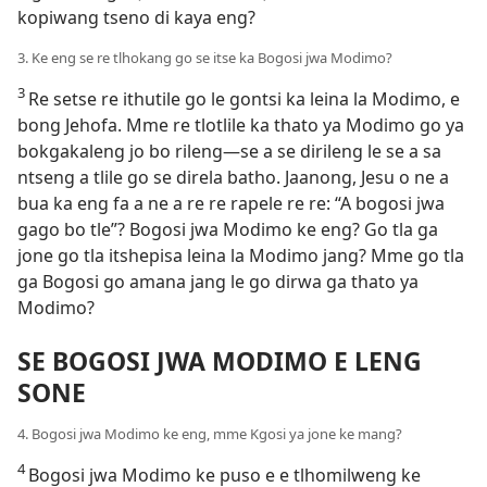
kopiwang tseno di kaya eng?
3. Ke eng se re tlhokang go se itse ka Bogosi jwa Modimo?
3
Re setse re ithutile go le gontsi ka leina la Modimo, e
bong Jehofa. Mme re tlotlile ka thato ya Modimo go ya
bokgakaleng jo bo rileng—se a se dirileng le se a sa
ntseng a tlile go se direla batho. Jaanong, Jesu o ne a
bua ka eng fa a ne a re re rapele re re: “A bogosi jwa
gago bo tle”? Bogosi jwa Modimo ke eng? Go
tla ga
jone go tla itshepisa leina la Modimo jang? Mme go tla
ga Bogosi go amana jang le go dirwa ga thato ya
Modimo?
SE BOGOSI JWA MODIMO E LENG
SONE
4. Bogosi jwa Modimo ke eng, mme Kgosi ya jone ke mang?
4
Bogosi jwa Modimo ke puso e e tlhomilweng ke