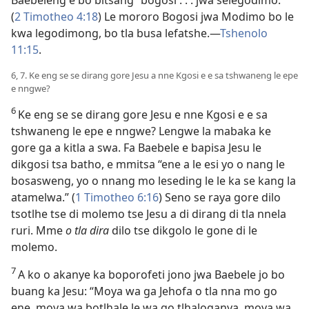
(
2 Timotheo 4:18
) Le mororo Bogosi jwa Modimo bo le
kwa legodimong, bo tla busa lefatshe.—
Tshenolo
11:15
.
6, 7. Ke eng se se dirang gore Jesu a nne Kgosi e e sa tshwaneng le epe
e nngwe?
6
Ke eng se se dirang gore Jesu e nne Kgosi e e sa
tshwaneng le epe e nngwe? Lengwe la mabaka ke
gore ga a kitla a swa. Fa Baebele e bapisa Jesu le
dikgosi tsa batho, e mmitsa “ene a le esi yo o nang le
bosasweng, yo o nnang mo leseding le le ka se kang la
atamelwa.” (
1 Timotheo 6:16
) Seno se raya gore dilo
tsotlhe tse di molemo tse Jesu a di dirang di tla nnela
ruri. Mme
o tla dira
dilo tse dikgolo le gone di le
molemo.
7
A ko o akanye ka boporofeti jono jwa Baebele jo bo
buang ka Jesu: “Moya wa ga Jehofa o tla nna mo go
ene, moya wa botlhale le wa go tlhaloganya, moya wa