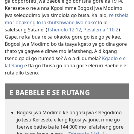
ga boporofeti jwa Baebele go bontsha gore ka 1914,
Keresete o ne a nna Kgosi mme Bogosi jwa Modimo
jwa selegodimo jwa simolola go busa. Ka jalo,
re tshela
mo ‘lobakeng lo lokhutshwane lwa nako’
lo lo
saletseng Satane. (
Tshenolo 12:12;
Pesalema 110:2
)
Gape, re ka bua re sa okaoke gore go ise go ye kae,
Bogosi jwa Modimo bo tla tsaya kgato ya go dira gore
thato ya gagwe e dirwe mo lefatsheng. A dikgang
tseno ga di go itumedise? A o a di dumela?
Kgaolo e e
latelang
e tla go thusa go bona gore eleruri Baebele e
ruta dilo tseno.
E BAEBELE E SE RUTANG
Bogosi jwa Modimo ke bogosi jwa selegodimo
jo Jesu Keresete e leng Kgosi ya jone, mme go
tserwe batho ba le 144 000 mo lefatsheng gore
ba ye go busa le ene.—
Tshenolo 14:1,
4
.