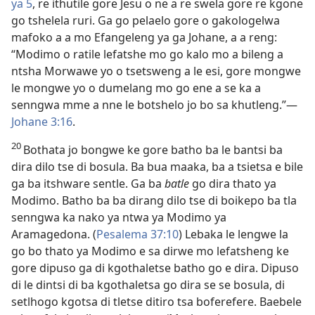
ya 5
, re ithutile gore Jesu o ne a re swela gore re kgone
go tshelela ruri. Ga go pelaelo gore o gakologelwa
mafoko a a mo Efangeleng ya ga Johane, a a reng:
“Modimo o ratile lefatshe mo go kalo mo a bileng a
ntsha Morwawe yo o tsetsweng a le esi, gore mongwe
le mongwe yo o dumelang mo go ene a se ka a
senngwa mme a nne le botshelo jo bo sa khutleng.”—
Johane 3:16
.
20
Bothata jo bongwe ke gore batho ba le bantsi ba
dira dilo tse di bosula. Ba bua maaka, ba a tsietsa e bile
ga ba itshware sentle. Ga ba
batle
go dira thato ya
Modimo. Batho ba ba dirang dilo tse di boikepo ba tla
senngwa ka nako ya ntwa ya Modimo ya
Aramagedona. (
Pesalema 37:10
) Lebaka le lengwe la
go bo thato ya Modimo e sa dirwe mo lefatsheng ke
gore dipuso ga di kgothaletse batho go e dira. Dipuso
di le dintsi di ba kgothaletsa go dira se se bosula, di
setlhogo kgotsa di tletse ditiro tsa boferefere. Baebele