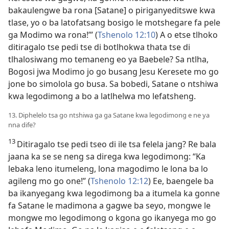
bakaulengwe ba rona [Satane] o piriganyeditswe kwa
tlase, yo o ba latofatsang bosigo le motshegare fa pele
ga Modimo wa rona!’” (
Tshenolo 12:10
) A o etse tlhoko
ditiragalo tse pedi tse di botlhokwa thata tse di
tlhalosiwang mo temaneng eo ya Baebele? Sa ntlha,
Bogosi jwa Modimo jo go busang Jesu Keresete mo go
jone bo simolola go busa. Sa bobedi, Satane o ntshiwa
kwa legodimong a bo a latlhelwa mo lefatsheng.
13. Diphelelo tsa go ntshiwa ga ga Satane kwa legodimong e ne ya
nna dife?
13
Ditiragalo tse pedi tseo di ile tsa felela jang? Re bala
jaana ka se se neng sa direga kwa legodimong: “Ka
lebaka leno itumeleng, lona magodimo le lona ba lo
agileng mo go one!” (
Tshenolo 12:12
) Ee, baengele ba
ba ikanyegang kwa legodimong ba a itumela ka gonne
fa Satane le madimona a gagwe ba seyo, mongwe le
mongwe mo legodimong o kgona go ikanyega mo go