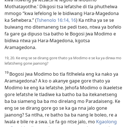
Mothatayotlhe.’ Dikgosi tsa lefatshe di tla phuthelwa
mmogo “kwa lefelong le le bidiwang Hara-Magedona
ka Sehebera.” (
Tshenolo 16:14,
16
) Ka ntlha ya se se
buiwang mo ditemaneng tse pedi tseo, ntwa ya bofelo
fa gare ga dipuso tsa batho le Bogosi jwa Modimo e
bidiwa ntwa ya Hara-Magedona, kgotsa
Aramagedona.
19, 20. Ke eng se se dirang gore thato ya Modimo e se ka ya dirwa mo
lefatsheng gone jaanong?
19
Bogosi jwa Modimo bo tla fitlhelela eng ka nako ya
Aramagedona? A ko o akanye gape gore thato ya
Modimo ke eng ka lefatshe. Jehofa Modimo o ikaeletse
gore lefatshe le tladiwe ka batho ba ba itekanetseng
ba ba siameng ba ba mo direlang mo Paradaiseng. Ke
eng se se dirang gore go se ka ga nna jalo gone
jaanong? Sa ntlha, re batho ba ba nang le boleo, re a
lwala e bile re a swa. Le fa go ntse jalo, mo
Kgaolong