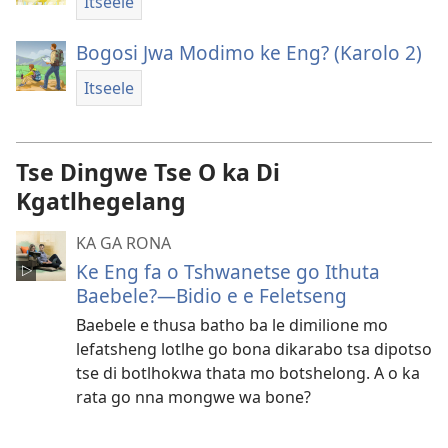
Itseele
Bogosi Jwa Modimo ke Eng? (Karolo 2)
Itseele
Tse Dingwe Tse O ka Di
Kgatlhegelang
KA GA RONA
Ke Eng fa o Tshwanetse go Ithuta
Baebele?—Bidio e e Feletseng
Baebele e thusa batho ba le dimilione mo
lefatsheng lotlhe go bona dikarabo tsa dipotso
tse di botlhokwa thata mo botshelong. A o ka
rata go nna mongwe wa bone?