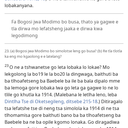
lobakanyana.
Fa Bogosi jwa Modimo bo busa, thato ya gagwe e
tla dirwa mo lefatsheng jaaka e dirwa kwa
legodimong
23. (a) Bogosi jwa Modimo bo simolotse leng go busa? (b) Re tla tlotla
ka eng mo kgaolong e e latelang?
23
O ne a tshwanetse go leta lobaka lo lokae? Mo
lekgolong la bo19 le la bo20 la dingwaga, baithuti ba
ba tlhoafetseng ba Baebele ba ile ba bala dipalo mme
ba lemoga gore lobaka lwa go leta ga gagwe lo ne lo
tlile go khutla ka 1914. (Malebana le letlha leno,
leba
Dintlha Tse di Oketsegileng, ditsebe 215-18
.) Ditiragalo
tsa lefatshe tse di neng tsa simolola ka 1914 di ne tsa
tlhomamisa gore baithuti bano ba ba tlhoafetseng ba
Baebele ba ne ba opile kgomo lonaka. Go diragadiwa