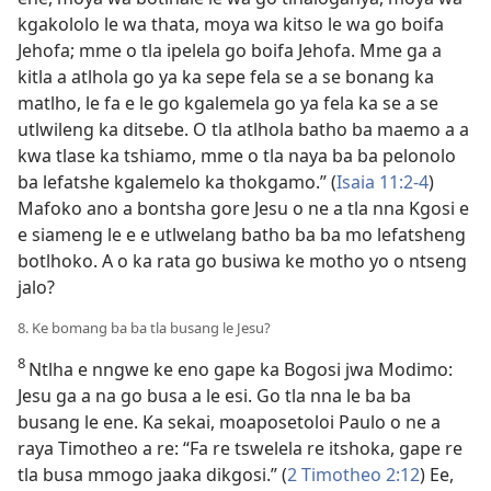
kgakololo le wa thata, moya wa kitso le wa go boifa
Jehofa; mme o tla ipelela go boifa
Jehofa. Mme ga a
kitla a atlhola go ya ka sepe fela se a se bonang ka
matlho, le fa e le go kgalemela go ya fela ka se a se
utlwileng ka ditsebe. O tla atlhola batho ba maemo a a
kwa tlase ka tshiamo, mme o tla naya ba ba pelonolo
ba lefatshe kgalemelo ka thokgamo.” (
Isaia 11:2-4
)
Mafoko ano a bontsha gore Jesu o ne a tla nna Kgosi e
e siameng le e e utlwelang batho ba ba mo lefatsheng
botlhoko. A o ka rata go busiwa ke motho yo o ntseng
jalo?
8. Ke bomang ba ba tla busang le Jesu?
8
Ntlha e nngwe ke eno gape ka Bogosi jwa Modimo:
Jesu ga a na go busa a le esi. Go tla nna le ba ba
busang le ene. Ka sekai, moaposetoloi Paulo o ne a
raya Timotheo a re: “Fa re tswelela re itshoka, gape re
tla busa mmogo jaaka dikgosi.” (
2 Timotheo 2:12
) Ee,