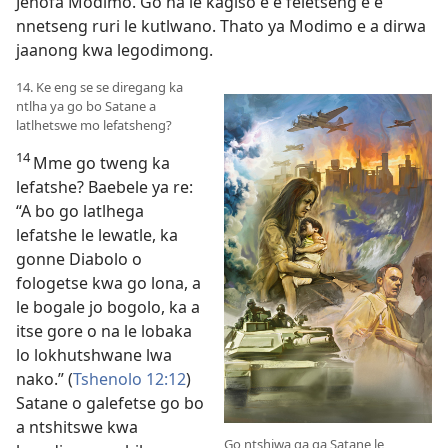
Jehofa Modimo. Go na le kagiso e e feletseng e e
nnetseng ruri le kutlwano. Thato ya Modimo e a dirwa
jaanong kwa legodimong.
14. Ke eng se se diregang ka
ntlha ya go bo Satane a
latlhetswe mo lefatsheng?
14
Mme go tweng ka
lefatshe? Baebele ya re:
“A bo go latlhega
lefatshe le lewatle, ka
gonne Diabolo o
fologetse kwa go lona, a
le bogale jo bogolo, ka a
itse gore o na le lobaka
lo lokhutshwane lwa
nako.” (
Tshenolo 12:12
)
Satane o galefetse go bo
a ntshitswe kwa
Go ntshiwa ga ga Satane le