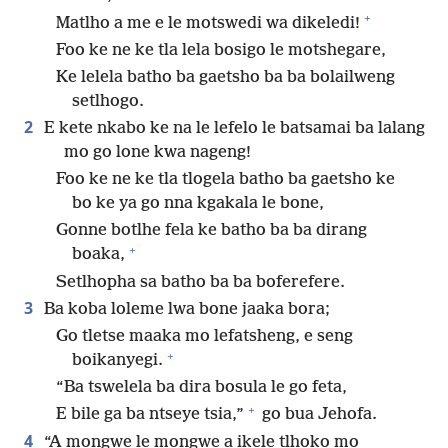
+
Matlho a me e le motswedi wa dikeledi!
Foo ke ne ke tla lela bosigo le motshegare,
Ke lelela batho ba gaetsho ba ba bolailweng
setlhogo.
2
E kete nkabo ke na le lefelo le batsamai ba lalang
mo go lone kwa nageng!
Foo ke ne ke tla tlogela batho ba gaetsho ke
bo ke ya go nna kgakala le bone,
Gonne botlhe fela ke batho ba ba dirang
+
boaka,
Setlhopha sa batho ba ba boferefere.
3
Ba koba loleme lwa bone jaaka bora;
Go tletse maaka mo lefatsheng, e seng
+
boikanyegi.
“Ba tswelela ba dira bosula le go feta,
+
E bile ga ba ntseye tsia,”
go bua Jehofa.
4
“A mongwe le mongwe a ikele tlhoko mo