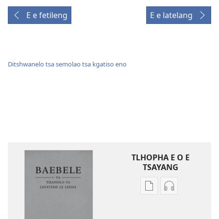
E e fetileng
E e latelang
Ditshwanelo tsa semolao tsa kgatiso eno
TLHOPHA E O E
TSAYANG
Ditsela
Ditsela
tsa
tsa
go
go