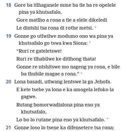
18
Gore ba itlhaganele mme ba tle ba re opelele
pina ya khutsafalo,
Gore matlho a rona a tle a elele dikeledi
+
Le dintshi tsa rona di rothe metsi.
19
Gonne go utlwilwe modumo ono wa pina ya
+
khutsafalo go tswa kwa Siona:
“Ruri re gateletswe!
Ruri re tlhabilwe ke ditlhong thata!
Gonne re ntshitswe mo nageng ya rona, e bile
+
ba thubile magae a rona.”
20
Lona basadi, utlwang lentswe la ga Jehofa.
E kete tsebe ya lona e ka amogela lefoko la
gagwe.
Rutang bomorwadialona pina eno ya
khutsafalo,
+
Lo bo lo rutane pina eno ya khutsafalo.
21
Gonne loso lo tsene ka difensetere tsa rona;