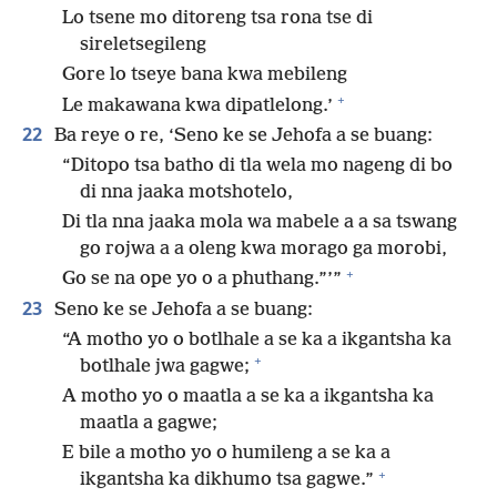
Lo tsene mo ditoreng tsa rona tse di
sireletsegileng
Gore lo tseye bana kwa mebileng
+
Le makawana kwa dipatlelong.’
22
Ba reye o re, ‘Seno ke se Jehofa a se buang:
“Ditopo tsa batho di tla wela mo nageng di bo
di nna jaaka motshotelo,
Di tla nna jaaka mola wa mabele a a sa tswang
go rojwa a a oleng kwa morago ga morobi,
+
Go se na ope yo o a phuthang.”’”
23
Seno ke se Jehofa a se buang:
“A motho yo o botlhale a se ka a ikgantsha ka
+
botlhale jwa gagwe;
A motho yo o maatla a se ka a ikgantsha ka
maatla a gagwe;
E bile a motho yo o humileng a se ka a
+
ikgantsha ka dikhumo tsa gagwe.”