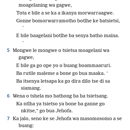
moagelaning wa gagwe,
Tota e bile a se ka a ikanya morwarraagwe.
Gonne bomorwarramotho botlhe ke batsietsi,
+
E bile baagelani botlhe ba senya batho maina.
+
5
Mongwe le mongwe o tsietsa moagelani wa
gagwe,
E bile ga go ope yo o buang boammaaruri.
+
Ba rutile maleme a bone go bua maaka.
Ba itsenya letsapa ka go dira dilo tse di sa
siamang.
6
Wena o tshela mo bathong ba ba tsietsang.
Ka ntlha ya tsietso ya bone ba ganne go
nkitse,” go bua Jehofa.
7
Ka jalo, seno ke se Jehofa wa masomosomo a se
buang: