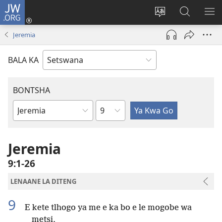
JW.ORG
Tsena
(e
Fetola
Senka
BO
bula
puo
JW.ORG/T
ME
Jeremia
tsebe
ya
e
saete
BALA KA
nngwe)
BONTSHA
Kgaolo
Dibuka
Tsa
Baebele
Jeremia
9:1-26
LENAANE LA DITENG
9
E kete tlhogo ya me e ka bo e le mogobe wa
metsi,