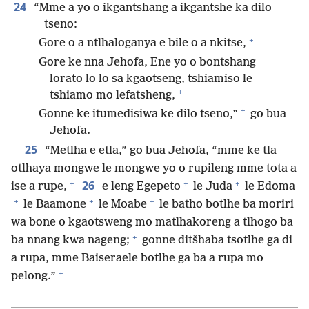
24
“Mme a yo o ikgantshang a ikgantshe ka dilo
tseno:
+
Gore o a ntlhaloganya e bile o a nkitse,
Gore ke nna Jehofa, Ene yo o bontshang
lorato lo lo sa kgaotseng, tshiamiso le
+
tshiamo mo lefatsheng,
+
Gonne ke itumedisiwa ke dilo tseno,”
go bua
Jehofa.
25
“Metlha e etla,” go bua Jehofa, “mme ke tla
otlhaya mongwe le mongwe yo o rupileng mme tota a
+
+
+
26
ise a rupe,
e leng Egepeto
le Juda
le Edoma
+
+
+
le Baamone
le Moabe
le batho botlhe ba moriri
wa bone o kgaotsweng mo matlhakoreng a tlhogo ba
+
ba nnang kwa nageng;
gonne ditšhaba tsotlhe ga di
a rupa, mme Baiseraele botlhe ga ba a rupa mo
+
pelong.”