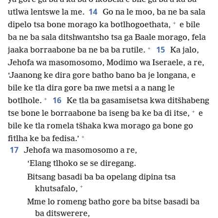
14
utlwa lentswe la me.
Go na le moo, ba ne ba sala
+
dipelo tsa bone morago ka botlhogoethata,
e bile
ba ne ba sala ditshwantsho tsa ga Baale morago, fela
+
15
jaaka borraabone ba ne ba ba rutile.
Ka jalo,
Jehofa wa masomosomo, Modimo wa Iseraele, a re,
‘Jaanong ke dira gore batho bano ba je longana, e
bile ke tla dira gore ba nwe metsi a a nang le
+
16
botlhole.
Ke tla ba gasamisetsa kwa ditšhabeng
+
tse bone le borraabone ba iseng ba ke ba di itse,
e
bile ke tla romela tšhaka kwa morago ga bone go
+
fitlha ke ba fedisa.’
17
Jehofa wa masomosomo a re,
‘Elang tlhoko se se diregang.
Bitsang basadi ba ba opelang dipina tsa
+
khutsafalo,
Mme lo romeng batho gore ba bitse basadi ba
ba ditswerere,