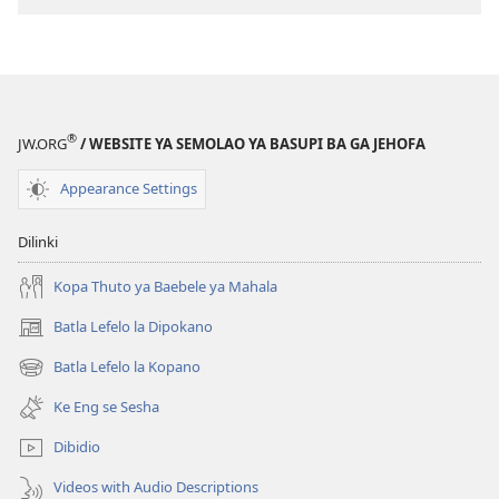
®
JW.ORG
/ WEBSITE YA SEMOLAO YA BASUPI BA GA JEHOFA
Appearance Settings
Dilinki
Kopa Thuto ya Baebele ya Mahala
Batla Lefelo la Dipokano
(e
bula
Batla Lefelo la Kopano
(e
tsebe
bula
e
Ke Eng se Sesha
tsebe
nngwe)
e
Dibidio
nngwe)
Videos with Audio Descriptions