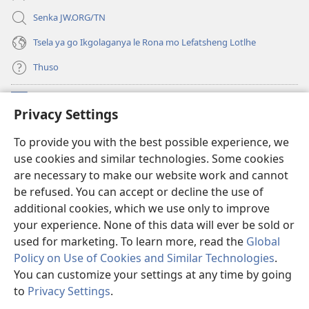
Senka JW.ORG/TN
Tsela ya go Ikgolaganya le Rona mo Lefatsheng Lotlhe
Thuso
Meneelo
(e
Privacy Settings
bula
tsebe
LAEBORARI YA MO INTERNET
To provide you with the best possible experience, we
(e
e
use cookies and similar technologies. Some cookies
bula
nngwe)
®
JW Hub
tsebe
are necessary to make our website work and cannot
(e
e
be refused. You can accept or decline the use of
bula
nngwe)
App
ya
JW Library
tsebe
additional cookies, which we use only to improve
e
your experience. None of this data will ever be sold or
nngwe)
used for marketing. To learn more, read the
Global
Policy on Use of Cookies and Similar Technologies
.
Copyright
© 2026 Watch Tower Bible and Tract Society of Pennsylvania.
You can customize your settings at any time by going
MELAWANA YA TIRISO
|
MOLAWANA WA TSHIRELETSEGO
|
PRIVACY
to
Privacy Settings
.
Tl
SETTINGS