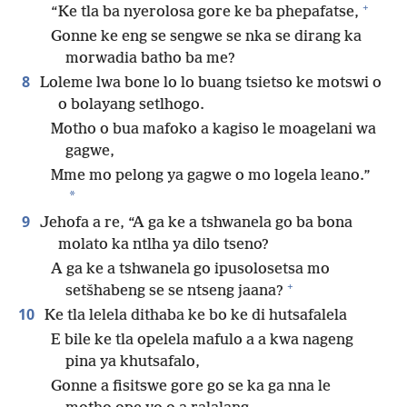
+
“Ke tla ba nyerolosa gore ke ba phepafatse,
Gonne ke eng se sengwe se nka se dirang ka
morwadia batho ba me?
8
Loleme lwa bone lo lo buang tsietso ke motswi o
o bolayang setlhogo.
Motho o bua mafoko a kagiso le moagelani wa
gagwe,
Mme mo pelong ya gagwe o mo logela leano.”
*
9
Jehofa a re, “A ga ke a tshwanela go ba bona
molato ka ntlha ya dilo tseno?
A ga ke a tshwanela go ipusolosetsa mo
+
setšhabeng se se ntseng jaana?
10
Ke tla lelela dithaba ke bo ke di hutsafalela
E bile ke tla opelela mafulo a a kwa nageng
pina ya khutsafalo,
Gonne a fisitswe gore go se ka ga nna le