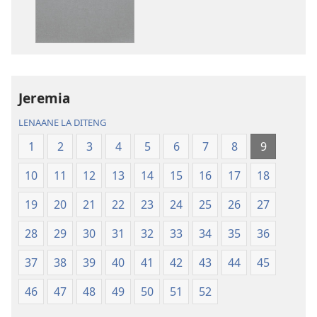
itseela
itseela
dikgatiso
dikgatiso
tsa
tse
ileketeroniki
di
Baebele
rekotilweng
ya
Baebele
Jeremia
Thanolo
ya
LENAANE LA DITENG
ya
Thanolo
Lefatshe
ya
1
2
3
4
5
6
7
8
9
le
Lefatshe
10
11
12
13
14
15
16
17
18
Lesha
le
(E
Lesha
19
20
21
22
23
24
25
26
27
Tlhabolotswe
(E
ka
Tlhabolotswe
28
29
30
31
32
33
34
35
36
2021)
ka
37
38
39
40
41
42
43
44
45
2021)
46
47
48
49
50
51
52