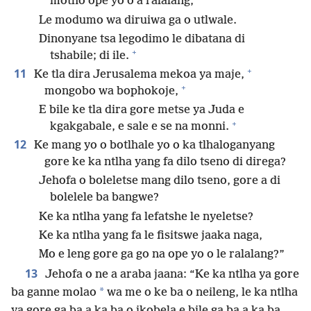
motho ope yo o a ralalang,
Le modumo wa diruiwa ga o utlwale.
Dinonyane tsa legodimo le dibatana di
+
tshabile; di ile.
+
11
Ke tla dira Jerusalema mekoa ya maje,
+
mongobo wa bophokoje,
E bile ke tla dira gore metse ya Juda e
+
kgakgabale, e sale e se na monni.
12
Ke mang yo o botlhale yo o ka tlhaloganyang
gore ke ka ntlha yang fa dilo tseno di direga?
Jehofa o boleletse mang dilo tseno, gore a di
bolelele ba bangwe?
Ke ka ntlha yang fa lefatshe le nyeletse?
Ke ka ntlha yang fa le fisitswe jaaka naga,
Mo e leng gore ga go na ope yo o le ralalang?”
13
Jehofa o ne a araba jaana: “Ke ka ntlha ya gore
*
ba ganne molao
wa me o ke ba o neileng, le ka ntlha
ya gore ga ba a ka ba o ikobela e bile ga ba a ka ba