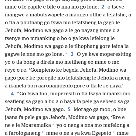
2
mme o le gapile e bile o nna mo go lone,
o tseye
mangwe a mabutswapele a maungo otlhe a lefatshe, a
o tla a phuthang go tswa mo lefatsheng la gago le
Jehofa, Modimo wa gago a le go nayang mme o a
tsenye mo mmanking o bo o ya kwa lefelong le
Jehofa, Modimo wa gago a le tlhophang gore leina la
+
3
gagwe le nne mo go lone.
O ye kwa moperesiting
yo o tla bong a direla mo metlheng eo mme o mo
reye o re, ‘Gompieno ke begela Jehofa, Modimo wa
gago gore ke gorogile mo lefatsheng le Jehofa a neng
+
a ikanela borraaronamogolo gore o tla le re naya.’
4
“Go tswa foo, moperesiti o tla tsaya mmanki mo
seatleng sa gago a bo a o baya fa pele ga sebeso sa ga
5
Jehofa, Modimo wa gago.
Morago ga moo, o bue
jaana fa pele ga ga Jehofa, Modimo wa gago, ‘Rre e
+
ne e le Moaramaika
yo o neng a nna mo mafelong a
+
*
a farologaneng
mme o ne a ya kwa Egepeto
mme