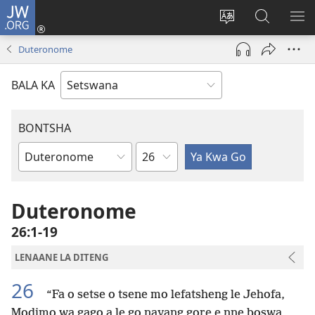
JW.ORG
Tsena
(e
Fetola
Senka
BO
bula
puo
JW.ORG/T
ME
Duteronome
tsebe
ya
e
saete
BALA KA
nngwe)
BONTSHA
Kgaolo
Dibuka
Tsa
Baebele
Duteronome
26:1-19
LENAANE LA DITENG
26
“Fa o setse o tsene mo lefatsheng le Jehofa,
Modimo wa gago a le go nayang gore e nne boswa