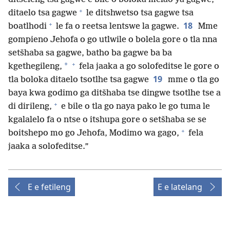
+
ditaelo tsa gagwe
le ditshwetso tsa gagwe tsa
+
18
boatlhodi
le fa o reetsa lentswe la gagwe.
Mme
gompieno Jehofa o go utlwile o bolela gore o tla nna
setšhaba sa gagwe, batho ba gagwe ba ba
+
*
kgethegileng,
fela jaaka a go solofeditse le gore o
19
tla boloka ditaelo tsotlhe tsa gagwe
mme o tla go
baya kwa godimo ga ditšhaba tse dingwe tsotlhe tse a
+
di dirileng,
e bile o tla go naya pako le go tuma le
kgalalelo fa o ntse o itshupa gore o setšhaba se se
+
boitshepo mo go Jehofa, Modimo wa gago,
fela
jaaka a solofeditse.”
E e fetileng
E e latelang