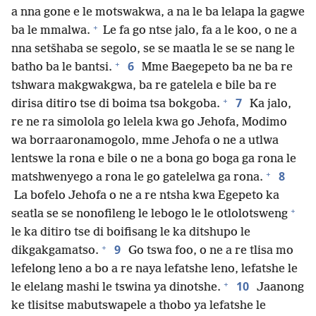
a nna gone e le motswakwa, a na le ba lelapa la gagwe
+
ba le mmalwa.
Le fa go ntse jalo, fa a le koo, o ne a
nna setšhaba se segolo, se se maatla le se se nang le
+
6
batho ba le bantsi.
Mme Baegepeto ba ne ba re
tshwara makgwakgwa, ba re gatelela e bile ba re
+
7
dirisa ditiro tse di boima tsa bokgoba.
Ka jalo,
re ne ra simolola go lelela kwa go Jehofa, Modimo
wa borraaronamogolo, mme Jehofa o ne a utlwa
lentswe la rona e bile o ne a bona go boga ga rona le
+
8
matshwenyego a rona le go gatelelwa ga rona.
La bofelo Jehofa o ne a re ntsha kwa Egepeto ka
+
seatla se se nonofileng le lebogo le le otlolotsweng
le ka ditiro tse di boifisang le ka ditshupo le
+
9
dikgakgamatso.
Go tswa foo, o ne a re tlisa mo
lefelong leno a bo a re naya lefatshe leno, lefatshe le
+
10
le elelang mashi le tswina ya dinotshe.
Jaanong
ke tlisitse mabutswapele a thobo ya lefatshe le