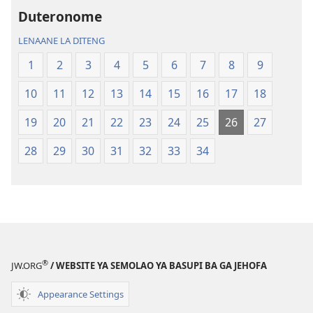
ya
Baebele
Duteronome
Thanolo
ya
LENAANE LA DITENG
ya
Thanolo
Lefatshe
ya
1
2
3
4
5
6
7
8
9
le
Lefatshe
10
11
12
13
14
15
16
17
18
Lesha
le
(E
Lesha
19
20
21
22
23
24
25
26
27
Tlhabolotswe
(E
ka
Tlhabolotswe
28
29
30
31
32
33
34
2021)
ka
2021)
®
JW.ORG
/ WEBSITE YA SEMOLAO YA BASUPI BA GA JEHOFA
Appearance Settings