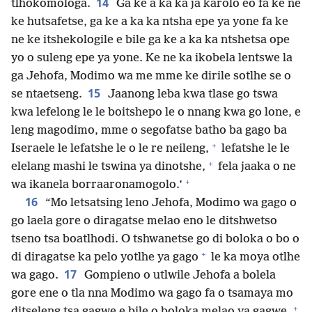
14
tlhokomologa.
Ga ke a ka ka ja karolo eo fa ke ne
ke hutsafetse, ga ke a ka ka ntsha epe ya yone fa ke
ne ke itshekologile e bile ga ke a ka ka ntshetsa ope
yo o suleng epe ya yone. Ke ne ka ikobela lentswe la
ga Jehofa, Modimo wa me mme ke dirile sotlhe se o
15
se ntaetseng.
Jaanong leba kwa tlase go tswa
kwa lefelong le le boitshepo le o nnang kwa go lone, e
leng magodimo, mme o segofatse batho ba gago ba
+
Iseraele le lefatshe le o le re neileng,
lefatshe le le
+
elelang mashi le tswina ya dinotshe,
fela jaaka o ne
+
wa ikanela borraaronamogolo.’
16
“Mo letsatsing leno Jehofa, Modimo wa gago o
go laela gore o diragatse melao eno le ditshwetso
tseno tsa boatlhodi. O tshwanetse go di boloka o bo o
+
di diragatse ka pelo yotlhe ya gago
le ka moya otlhe
17
wa gago.
Gompieno o utlwile Jehofa a bolela
gore ene o tla nna Modimo wa gago fa o tsamaya mo
+
ditseleng tsa gagwe e bile o boloka melao ya gagwe,