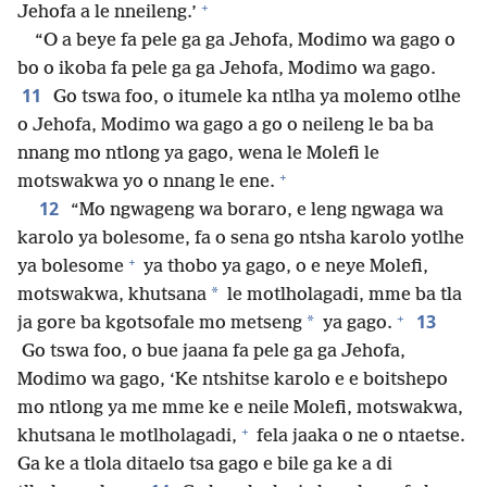
+
Jehofa a le nneileng.’
“O a beye fa pele ga ga Jehofa, Modimo wa gago o
bo o ikoba fa pele ga ga Jehofa, Modimo wa gago.
11
Go tswa foo, o itumele ka ntlha ya molemo otlhe
o Jehofa, Modimo wa gago a go o neileng le ba ba
nnang mo ntlong ya gago, wena le Molefi le
+
motswakwa yo o nnang le ene.
12
“Mo ngwageng wa boraro, e leng ngwaga wa
karolo ya bolesome, fa o sena go ntsha karolo yotlhe
+
ya bolesome
ya thobo ya gago, o e neye Molefi,
*
motswakwa, khutsana
le motlholagadi, mme ba tla
+
13
*
ja gore ba kgotsofale mo metseng
ya gago.
Go tswa foo, o bue jaana fa pele ga ga Jehofa,
Modimo wa gago, ‘Ke ntshitse karolo e e boitshepo
mo ntlong ya me mme ke e neile Molefi, motswakwa,
+
khutsana le motlholagadi,
fela jaaka o ne o ntaetse.
Ga ke a tlola ditaelo tsa gago e bile ga ke a di