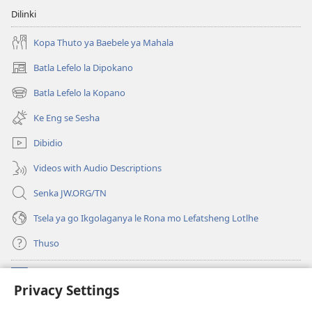
Dilinki
Kopa Thuto ya Baebele ya Mahala
Batla Lefelo la Dipokano
(e
bula
Batla Lefelo la Kopano
(e
tsebe
bula
e
Ke Eng se Sesha
tsebe
nngwe)
e
Dibidio
nngwe)
Videos with Audio Descriptions
Senka JW.ORG/TN
Tsela ya go Ikgolaganya le Rona mo Lefatsheng Lotlhe
Thuso
Meneelo
(e
Privacy Settings
bula
tsebe