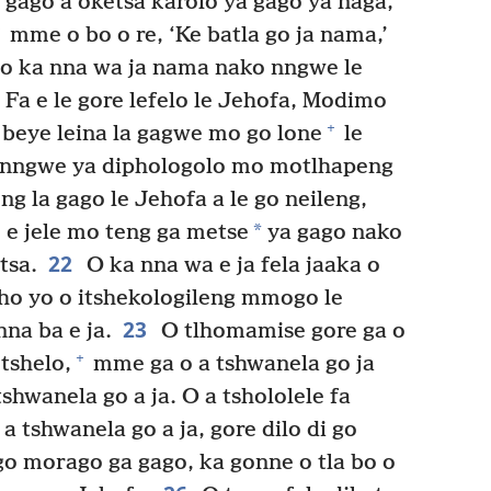
gago a oketsa karolo ya gago ya naga,
mme o bo o re, ‘Ke batla go ja nama,’
, o ka nna wa ja nama nako nngwe le
Fa e le gore lefelo le Jehofa, Modimo
+
 beye leina la gagwe mo go lone
le
e nngwe ya diphologolo mo motlhapeng
 la gago le Jehofa a le go neileng,
*
o e jele mo teng ga metse
ya gago nako
22
tsa.
O ka nna wa e ja fela jaaka o
o yo o itshekologileng mmogo le
23
na ba e ja.
O tlhomamise gore ga o
+
tshelo,
mme ga o a tshwanela go ja
shwanela go a ja. O a tshololele fa
a tshwanela go a ja, gore dilo di go
go morago ga gago, ka gonne o tla bo o