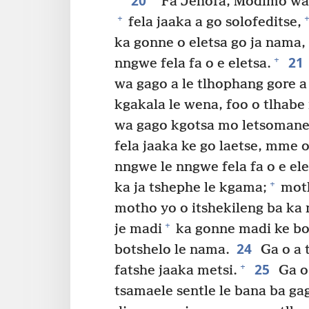
20
“Fa Jehofa, Modimo wa 
+
+
fela jaaka a go solofeditse,
ka gonne o eletsa go ja nama
21
+
nngwe fela fa o e eletsa.
wa gago a le tlhophang gore a
kgakala le wena, foo o tlhab
wa gago kgotsa mo letsomaneng
fela jaaka ke go laetse, mme 
nngwe le nngwe fela fa o e ele
+
ka ja tshephe le kgama;
moth
motho yo o itshekileng ba ka n
+
je madi
ka gonne madi ke bo
24
botshelo le nama.
Ga o a t
25
+
fatshe jaaka metsi.
Ga o 
tsamaele sentle le bana ba ga