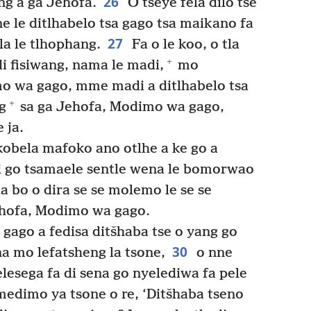
26
ng a ga Jehofa.
O tseye fela dilo tse
ne le ditlhabelo tsa gago tsa maikano fa
27
la le tlhophang.
Fa o le koo, o tla
+
di fisiwang, nama le madi,
mo
o wa gago, mme madi a ditlhabelo tsa
+
g
sa ga Jehofa, Modimo wa gago,
 ja.
obela mafoko ano otlhe a ke go a
di go tsamaele sentle wena le bomorwao
a bo o dira se se molemo le se se
hofa, Modimo wa gago.
ago a fedisa ditšhaba tse o yang go
30
a mo lefatsheng la tsone,
o nne
lesega fa di sena go nyelediwa fa pele
medimo ya tsone o re, ‘Ditšhaba tseno