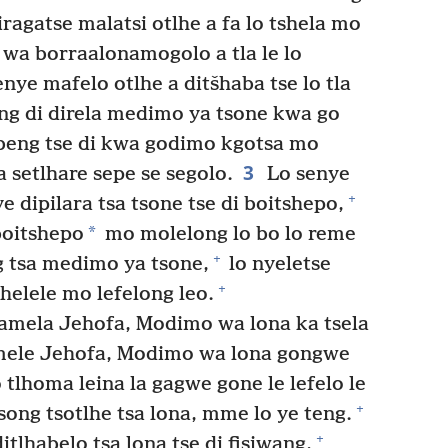
iragatse malatsi otlhe a fa lo tshela mo
 wa borraalonamogolo a tla le lo
nye mafelo otlhe a ditšhaba tse lo tla
eng di direla medimo ya tsone kwa go
abeng tse di kwa godimo kgotsa mo
3
a setlhare sepe se segolo.
Lo senye
+
e dipilara tsa tsone tse di boitshepo,
*
 boitshepo
mo molelong lo bo lo reme
+
g tsa medimo ya tsone,
lo nyeletse
+
helele mo lefelong leo.
bamela Jehofa, Modimo wa lona ka tsela
mele Jehofa, Modimo wa lona gongwe
tlhoma leina la gagwe gone le lefelo le
+
song tsotlhe tsa lona, mme lo ye teng.
+
itlhabelo tsa lona tse di fisiwang,