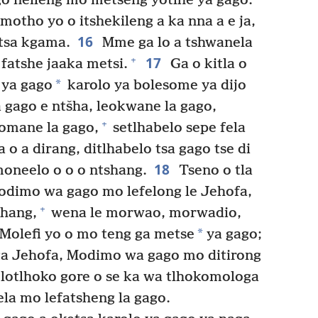
o neileng mo metseng yotlhe ya gago.
motho yo o itshekileng a ka nna a e ja,
16
otsa kgama.
Mme ga lo a tshwanela
17
+
 fatshe jaaka metsi.
Ga o kitla o
*
 ya gago
karolo ya bolesome ya dijo
a gago e ntšha, leokwane la gago,
+
somane la gago,
setlhabelo sepe fela
o a dirang, ditlhabelo tsa gago tse di
18
moneelo o o o ntshang.
Tseno o tla
 Modimo wa gago mo lefelong le Jehofa,
+
phang,
wena le morwao, morwadio,
*
e Molefi yo o mo teng ga metse
ya gago;
 ga Jehofa, Modimo wa gago mo ditirong
lotlhoko gore o se ka wa tlhokomologa
hela mo lefatsheng la gago.