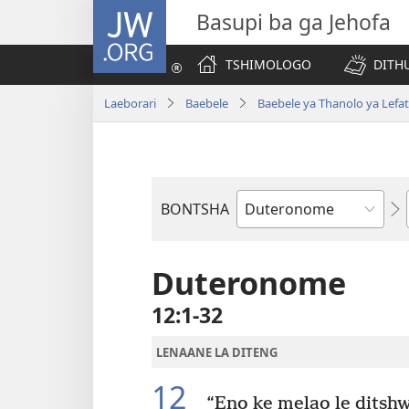
JW.ORG
Basupi ba ga Jehofa
TSHIMOLOGO
DITH
Laeborari
Baebele
Baebele ya Thanolo ya Lefat
BONTSHA
Dibuka
Tsa
Baebele
Duteronome
12:1-32
LENAANE LA DITENG
12
“Eno ke melao le ditshw