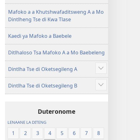
(E
Lesha
Tlhabolotswe
(E
Mafoko a a Khutshwafaditsweng A a Mo
ka
Tlhabolotswe
Dintlheng Tse di Kwa Tlase
2021)
ka
2021)
Kaedi ya Mafoko a Baebele
Ditlhaloso Tsa Mafoko A a Mo Baebeleng
Dintlha Tse di Oketsegileng A
Show
more
Dintlha Tse di Oketsegileng B
Show
more
Duteronome
LENAANE LA DITENG
1
2
3
4
5
6
7
8