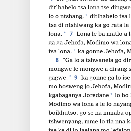
ditlhabelo tsa lona tse dingw
+
lo o ntshang,
ditlhabelo tsa 
tse di ntshiwang ka go rata le
7
+
lona.
Lona le ba matlo a l
ga ga Jehofa, Modimo wa lon
+
tsa lona,
ka gonne Jehofa, M
8
“Ga lo a tshwanela go di
mongwe le mongwe a dirang s
9
*
gagwe,
ka gonne ga lo ise
mo bosweng jo Jehofa, Modim
+
kgabaganya Joredane
lo bo 
Modimo wa lona a le lo nayang 
boikhutso, go se na mmaba ope
tshwenyang, mme lo tla nna k
tse ke di lo laelang mo lefel