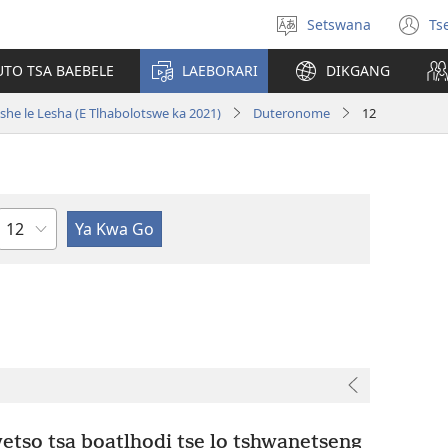
Setswana
Ts
Tlhopha
(e
puo
bu
UTO TSA BAEBELE
LAEBORARI
DIKGANG
ts
e
she le Lesha (E Tlhabolotswe ka 2021)
Duteronome
12
n
Kgaolo
etso tsa boatlhodi tse lo tshwanetseng