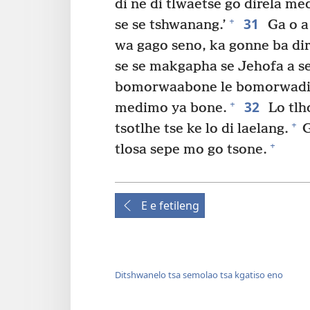
di ne di tlwaetse go direla me
31
+
se se tshwanang.’
Ga o a
wa gago seno, ka gonne ba di
se se makgapha se Jehofa a se 
bomorwaabone le bomorwadia
32
+
medimo ya bone.
Lo tlh
+
tsotlhe tse ke lo di laelang.
G
+
tlosa sepe mo go tsone.
E e fetileng
Ditshwanelo tsa semolao tsa kgatiso eno