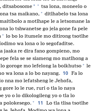
+
*
e, ditsabosome
tsa lona, moneelo o
+
lona tsa maikano,
ditlhabelo tsa lona
 maitibolo a motlhape le a letsomane la
ona lo tshwanetse go jela gone fa pele
+
a
lo bo lo itumele mo ditirong tsotlhe
odimo wa lona o lo segofaditse.
ra jaaka re dira fano gompieno, mo
epe fela se se siameng mo matlhong a
+
 lo goroge mo lefelong la boikhutso
le
10
o wa lona a lo bo nayang.
Fa lo
lo nna mo lefatsheng le Jehofa,
gore lo le rue, ruri o tla lo naya
 yo o lo dikologileng yo o tla lo
11
+
a polokesego.
Lo tla tlisa tsotlhe
ong le Jehofa, Modimo wa lona a