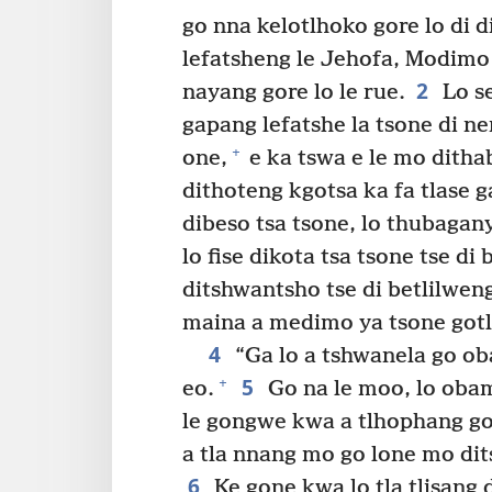
go nna kelotlhoko gore lo di d
lefatsheng le Jehofa, Modimo
2
nayang gore lo le rue.
Lo se
gapang lefatshe la tsone di n
+
one,
e ka tswa e le mo dith
dithoteng kgotsa ka fa tlase g
dibeso tsa tsone, lo thubagany
lo fise dikota tsa tsone tse di
ditshwantsho tse di betlilwen
maina a medimo ya tsone gotl
4
“Ga lo a tshwanela go o
5
+
eo.
Go na le moo, lo oba
le gongwe kwa a tlhophang go 
a tla nnang mo go lone mo dit
6
Ke gone kwa lo tla tlisang d