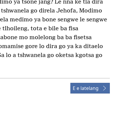
dimo ya tsone jang? Le nna ke tla dira
 tshwanela go direla Jehofa, Modimo
rela medimo ya bone sengwe le sengwe
tlhoileng, tota e bile ba fisa
bone mo molelong ba ba fisetsa
omamise gore lo dira go ya ka ditaelo
a lo a tshwanela go oketsa kgotsa go
E e latelang