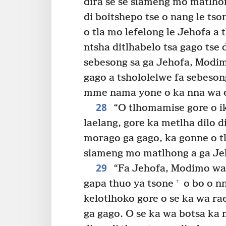
dira se se siameng mo matlho
di boitshepo tse o nang le tso
o tla mo lefelong le Jehofa a t
ntsha ditlhabelo tsa gago tse 
sebesong sa ga Jehofa, Modim
gago a tshololelwe fa sebeson
mme nama yone o ka nna wa e
28
“O tlhomamise gore o ik
laelang, gore ka metlha dilo 
morago ga gago, ka gonne o tl
siameng mo matlhong a ga Je
29
“Fa Jehofa, Modimo wa g
+
gapa thuo ya tsone
o bo o nn
kelotlhoko gore o se ka wa rae
ga gago. O se ka wa botsa ka 