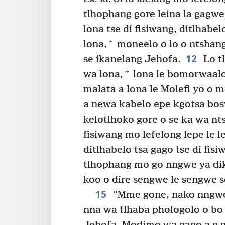
tlhophang gore leina la gagwe
lona tse di fisiwang, ditlhabe
+
lona,
moneelo o lo o ntshang
12
se ikanelang Jehofa.
Lo t
+
wa lona,
lona le bomorwaalo
malata a lona le Molefi yo o 
a newa kabelo epe kgotsa bos
kelotlhoko gore o se ka wa nts
fisiwang mo lefelong lepe le l
ditlhabelo tsa gago tse di fis
tlhophang mo go nngwe ya dikg
koo o dire sengwe le sengwe se
15
“Mme gone, nako nngwe l
nna wa tlhaba phologolo o bo