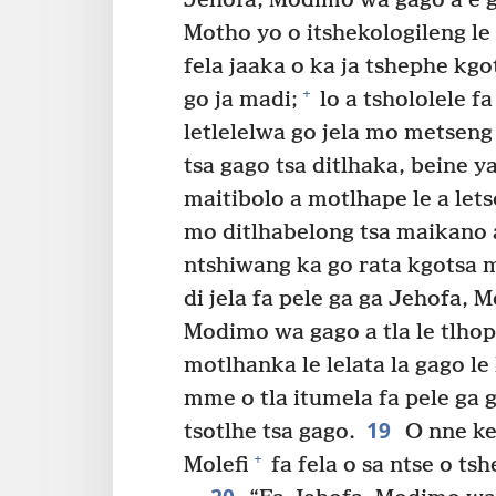
Jehofa, Modimo wa gago a e g
Motho yo o itshekologileng le 
fela jaaka o ka ja tshephe kg
+
go ja madi;
lo a tshololele fa
letlelelwa go jela mo metseng
tsa gago tsa ditlhaka, beine y
maitibolo a motlhape le a let
mo ditlhabelong tsa maikano a 
ntshiwang ka go rata kgotsa 
di jela fa pele ga ga Jehofa,
Modimo wa gago a tla le tlho
motlhanka le lelata la gago l
mme o tla itumela fa pele ga
19
tsotlhe tsa gago.
O nne ke
+
Molefi
fa fela o sa ntse o ts