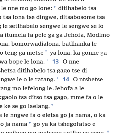
+
 le nne mo go lone:
ditlhabelo tsa
lo tsa lona tse dingwe, ditsabosome tsa
 le setlhabelo sengwe le sengwe se lo
la itumela fa pele ga ga Jehofa, Modimo
na, bomorwadialona, batlhanka le
*
mo teng ga metse
ya lona, ka gonne ga
13
+
wa bope le lona.
O nne
hetsa ditlhabelo tsa gago tse di
14
+
engwe le o le ratang.
O ntshetse
iwang mo lefelong le Jehofa a le
aolo tsa ditso tsa gago, mme fa o le
+
 ke se go laelang.
e nngwe fa o eletsa go ja nama, o ka
+
 o ja nama
go ya ka tshegofatso e
*