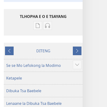
TLHOPHA E O E TSAYANG
Ditsela
Ditsela
tsa
tsa
go
go
itseela
itseela
DITENG
dikgatiso
dikgatiso
E
E
tsa
tse
e
e
ileketeroniki
di
fetileng
latelang
Se se Mo Lefokong la Modimo
Show
Baebele
rekotilweng
more
ya
Baebele
Ketapele
Thanolo
ya
ya
Thanolo
Dibuka Tsa Baebele
Lefatshe
ya
le
Lefatshe
Lesha
le
Lenaane la Dibuka Tsa Baebele