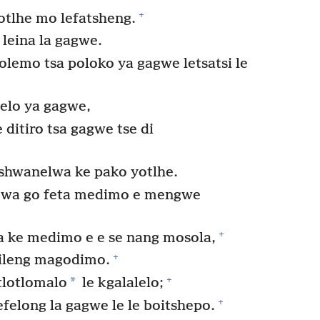
+
otlhe mo lefatsheng.
leina la gagwe.
molemo tsa poloko ya gagwe letsatsi le
elo ya gagwe,
 ditiro tsa gagwe tse di
tshwanelwa ke pako yotlhe.
fiwa go feta medimo e mengwe
+
 ke medimo e e se nang mosola,
+
rileng magodimo.
+
*
tlotlomalo
le kgalalelo;
+
efelong la gagwe le le boitshepo.