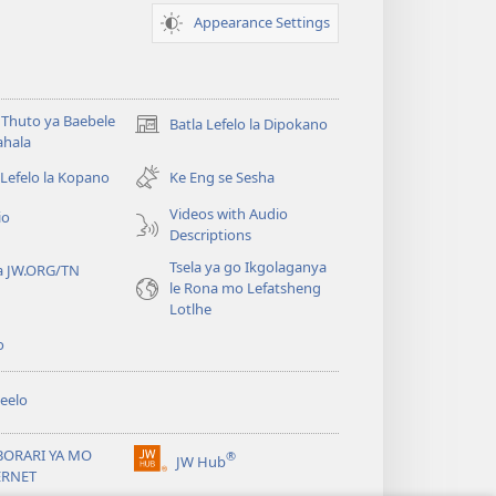
Appearance Settings
Thuto ya Baebele
Batla Lefelo la Dipokano
(e
ahala
bula
tsebe
 Lefelo la Kopano
Ke Eng se Sesha
e
Videos with Audio
io
nngwe)
Descriptions
Tsela ya go Ikgolaganya
a JW.ORG/TN
le Rona mo Lefatsheng
Lotlhe
o
eelo
BORARI YA MO
®
JW Hub
(e
ERNET
bula