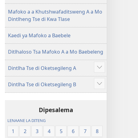
(E
Lesha
Tlhabolotswe
(E
Mafoko a a Khutshwafaditsweng A a Mo
ka
Tlhabolotswe
Dintlheng Tse di Kwa Tlase
2021)
ka
2021)
Kaedi ya Mafoko a Baebele
Ditlhaloso Tsa Mafoko A a Mo Baebeleng
Dintlha Tse di Oketsegileng A
Show
more
Dintlha Tse di Oketsegileng B
Show
more
Dipesalema
LENAANE LA DITENG
1
2
3
4
5
6
7
8