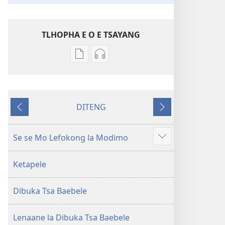
TLHOPHA E O E TSAYANG
Ditsela
Ditsela
tsa
tsa
go
go
itseela
itseela
DITENG
dikgatiso
dikgatiso
E
E
tsa
tse
e
e
ileketeroniki
di
fetileng
latelang
Se se Mo Lefokong la Modimo
Show
Baebele
rekotilweng
more
ya
Baebele
Ketapele
Thanolo
ya
ya
Thanolo
Dibuka Tsa Baebele
Lefatshe
ya
le
Lefatshe
Lesha
le
Lenaane la Dibuka Tsa Baebele