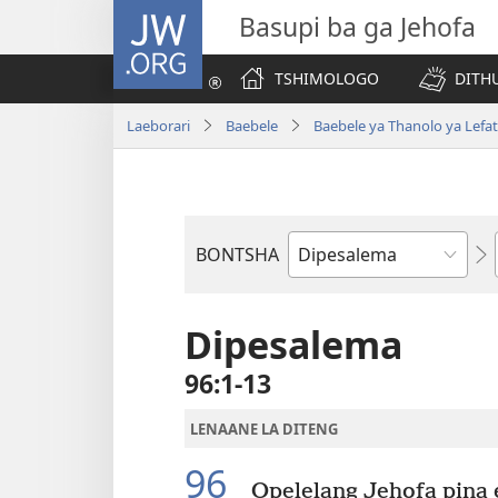
JW.ORG
Basupi ba ga Jehofa
TSHIMOLOGO
DITH
Laeborari
Baebele
Baebele ya Thanolo ya Lefat
BONTSHA
Dibuka
Tsa
Baebele
Dipesalema
96:1-13
LENAANE LA DITENG
96
Opelelang Jehofa pina 