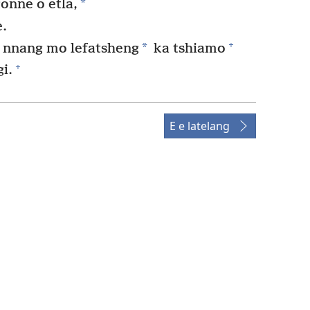
*
onne o etla,
e.
+
*
a nnang mo lefatsheng
ka tshiamo
+
i.
E e latelang