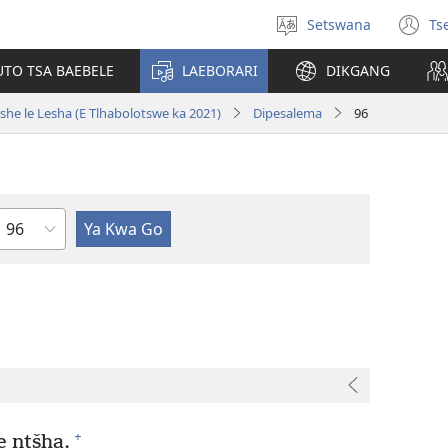
Setswana
Ts
Tlhopha
(e
puo
bu
UTO TSA BAEBELE
LAEBORARI
DIKGANG
ts
e
she le Lesha (E Tlhabolotswe ka 2021)
Dipesalema
96
n
Kgaolo
+
e ntšha.