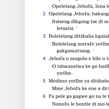
Opelelang Jehofa, lona l
2
Opelelang Jehofa; bakang 
Itsiseng dikgang tse di 
+
letsatsi.
3
Bolelelang ditšhaba kgalal
Bolelelang merafe yotlhe
+
gakgamatsang.
4
Jehofa o mogolo e bile o 
O tshwanelwa ke go boi
yotlhe.
5
Medimo yotlhe ya ditšhaba
Mme Jehofa ke ene a di
6
Fa pele ga gagwe go na le 
Nonofo le bontle di mo l