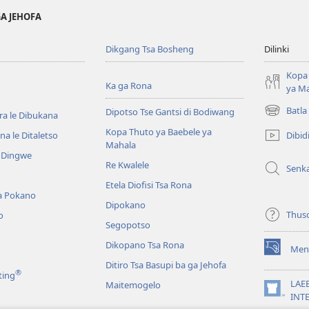
GA JEHOFA
Dikgang Tsa Bosheng
Dilinki
Kopa 
Ka ga Rona
ya M
Batla
Dipotso Tse Gantsi di Bodiwang
ra le Dibukana
(e
bula
Kopa Thuto ya Baebele ya
Dibid
a le Ditaletso
tsebe
Mahala
e Dingwe
e
Re Kwalele
Senk
nngwe)
Etela Diofisi Tsa Rona
a Pokano
Dipokano
Thus
o
Segopotso
Dikopano Tsa Rona
Men
(e
Ditiro Tsa Basupi ba ga Jehofa
bula
®
ting
tsebe
LAE
Maitemogelo
e
(e
INT
nngwe)