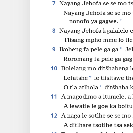
7
Nayang Jehofa se se mo ts
Nayang Jehofa se se mo t
+
nonofo ya gagwe.
8
Nayang Jehofa kgalalelo e
Tlisang mpho mme lo tl
9
*
Ikobeng fa pele ga ga
Jeh
Roromang fa pele ga gagw
10
Bolelang mo ditšhabeng lo
*
Lefatshe
le tiisitswe th
*
O tla atlhola
ditšhaba k
11
A magodimo a itumele, a l
A lewatle le goe ka boitu
12
A naga le sotlhe se se mo 
A ditlhare tsotlhe tsa s