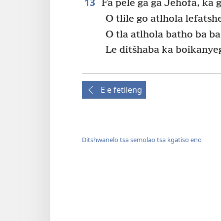
13
Fa pele ga ga Jehofa, ka g
O tlile go atlhola lefatsh
O tla atlhola batho ba b
Le ditšhaba ka boikanyeg
E e fetileng
Ditshwanelo tsa semolao tsa kgatiso eno