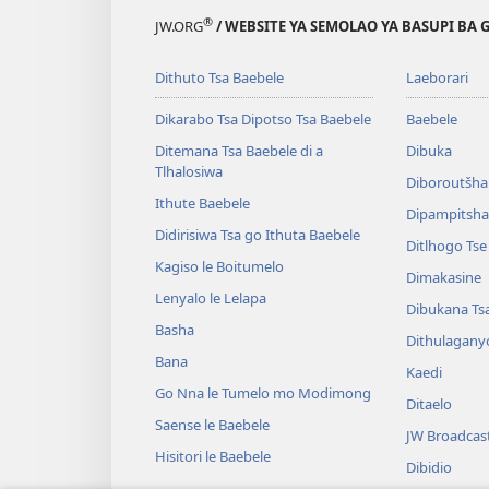
®
JW.ORG
/ WEBSITE YA SEMOLAO YA BASUPI BA 
Dithuto Tsa Baebele
Laeborari
Dikarabo Tsa Dipotso Tsa Baebele
Baebele
Ditemana Tsa Baebele di a
Dibuka
Tlhalosiwa
Diboroutšha
Ithute Baebele
Dipampitshan
Didirisiwa Tsa go Ithuta Baebele
Ditlhogo Ts
Kagiso le Boitumelo
Dimakasine
Lenyalo le Lelapa
Dibukana Ts
Basha
Dithulagany
Bana
Kaedi
Go Nna le Tumelo mo Modimong
Ditaelo
Saense le Baebele
JW Broadcas
Hisitori le Baebele
Dibidio