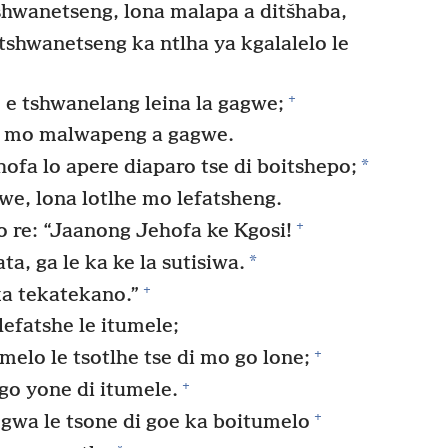
hwanetseng, lona malapa a ditšhaba,
shwanetseng ka ntlha ya kgalalelo le
+
 e tshwanelang leina la gagwe;
e mo malwapeng a gagwe.
*
ofa lo apere diaparo tse di boitshepo;
e, lona lotlhe mo lefatsheng.
+
 re: “Jaanong Jehofa ke Kgosi!
*
ata, ga le ka ke la sutisiwa.
+
a tekatekano.”
efatshe le itumele;
+
melo le tsotlhe tse di mo go lone;
+
go yone di itumele.
+
ekgwa le tsone di goe ka boitumelo