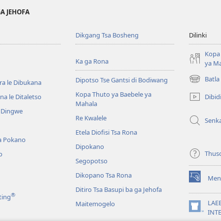
GA JEHOFA
Dikgang Tsa Bosheng
Dilinki
Kopa 
Ka ga Rona
ya M
Batla
Dipotso Tse Gantsi di Bodiwang
ra le Dibukana
(e
bula
Kopa Thuto ya Baebele ya
Dibid
a le Ditaletso
tsebe
Mahala
e Dingwe
e
Re Kwalele
Senk
nngwe)
Etela Diofisi Tsa Rona
a Pokano
Dipokano
Thus
o
Segopotso
Dikopano Tsa Rona
Men
(e
Ditiro Tsa Basupi ba ga Jehofa
bula
®
ting
tsebe
LAE
Maitemogelo
e
(e
INT
nngwe)