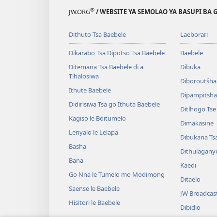
®
JW.ORG
/ WEBSITE YA SEMOLAO YA BASUPI BA 
Dithuto Tsa Baebele
Laeborari
Dikarabo Tsa Dipotso Tsa Baebele
Baebele
Ditemana Tsa Baebele di a
Dibuka
Tlhalosiwa
Diboroutšha
Ithute Baebele
Dipampitshan
Didirisiwa Tsa go Ithuta Baebele
Ditlhogo Ts
Kagiso le Boitumelo
Dimakasine
Lenyalo le Lelapa
Dibukana Ts
Basha
Dithulagany
Bana
Kaedi
Go Nna le Tumelo mo Modimong
Ditaelo
Saense le Baebele
JW Broadcas
Hisitori le Baebele
Dibidio