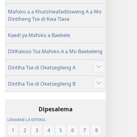
(E
Lesha
Tlhabolotswe
(E
Mafoko a a Khutshwafaditsweng A a Mo
ka
Tlhabolotswe
Dintlheng Tse di Kwa Tlase
2021)
ka
2021)
Kaedi ya Mafoko a Baebele
Ditlhaloso Tsa Mafoko A a Mo Baebeleng
Dintlha Tse di Oketsegileng A
Show
more
Dintlha Tse di Oketsegileng B
Show
more
Dipesalema
LENAANE LA DITENG
1
2
3
4
5
6
7
8