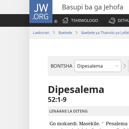
JW.ORG
Basupi ba ga Jehofa
TSHIMOLOGO
DITH
Laeborari
Baebele
Baebele ya Thanolo ya Lefat
BONTSHA
Dibuka
Tsa
Baebele
Dipesalema
52:1-9
LENAANE LA DITENG
*
Go mokaedi. Masekile.
Pesalema y