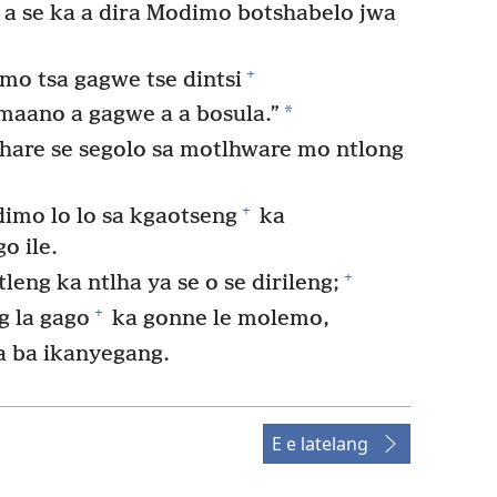
a se ka a dira Modimo botshabelo jwa
+
mo tsa gagwe tse dintsi
*
maano a gagwe a a bosula.”
lhare se segolo sa motlhware mo ntlong
+
imo lo lo sa kgaotseng
ka
o ile.
+
eng ka ntlha ya se o se dirileng;
+
g la gago
ka gonne le molemo,
a ba ikanyegang.
E e latelang