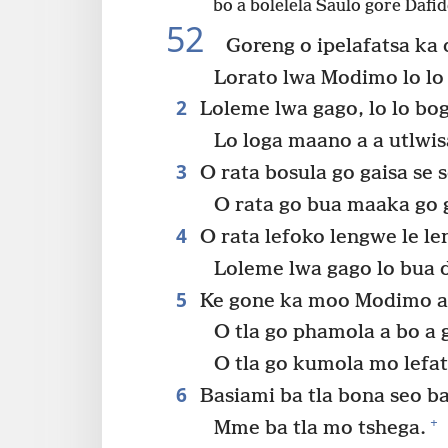
bo a bolelela Saulo gore Dafid
52
Goreng o ipelafatsa ka d
Lorato lwa Modimo lo lo s
2
Loleme lwa gago, lo lo bog
Lo loga maano a a utlwisa
3
O rata bosula go gaisa se
O rata go bua maaka go g
4
O rata lefoko lengwe le le
Loleme lwa gago lo bua di
5
Ke gone ka moo Modimo a t
O tla go phamola a bo a 
O tla go kumola mo lefat
6
Basiami ba tla bona seo b
+
Mme ba tla mo tshega.