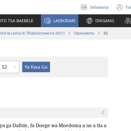
Setswana
Ts
Tlhopha
(e
puo
bu
UTO TSA BAEBELE
LAEBORARI
DIKGANG
ts
e
she le Lesha (E Tlhabolotswe ka 2021)
Dipesalema
52
n
Kgaolo
a ga Dafide, fa Doege wa Moedoma a ne a tla a