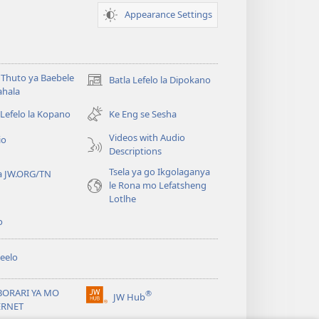
Appearance Settings
Thuto ya Baebele
Batla Lefelo la Dipokano
(e
ahala
bula
tsebe
 Lefelo la Kopano
Ke Eng se Sesha
e
Videos with Audio
io
nngwe)
Descriptions
Tsela ya go Ikgolaganya
a JW.ORG/TN
le Rona mo Lefatsheng
Lotlhe
o
eelo
BORARI YA MO
®
JW Hub
(e
ERNET
bula