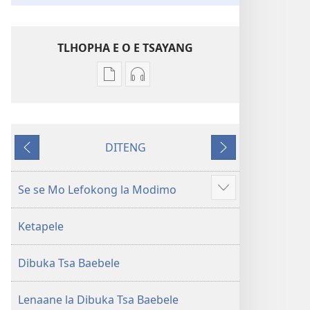
TLHOPHA E O E TSAYANG
Ditsela
Ditsela
tsa
tsa
go
go
itseela
itseela
DITENG
dikgatiso
dikgatiso
E
E
tsa
tse
e
e
ileketeroniki
di
fetileng
latelang
Se se Mo Lefokong la Modimo
Show
Baebele
rekotilweng
more
ya
Baebele
Ketapele
Thanolo
ya
ya
Thanolo
Dibuka Tsa Baebele
Lefatshe
ya
le
Lefatshe
Lesha
le
Lenaane la Dibuka Tsa Baebele