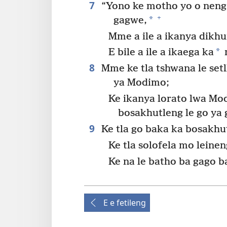
7
“Yono ke motho yo o neng 
+
*
gagwe,
Mme a ile a ikanya dikhu
*
E bile a ile a ikaega ka
8
Mme ke tla tshwana le set
ya Modimo;
Ke ikanya lorato lwa Mod
bosakhutleng le go ya g
9
Ke tla go baka ka bosakhutl
Ke tla solofela mo leinen
Ke na le batho ba gago b
E e fetileng