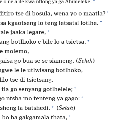
+
e o ne a ile kwa ntlong ya ga Ahimeleke.
+
itiro tse di bosula, wena yo o maatla?
+
a kgaotseng lo teng letsatsi lotlhe.
+
ale jaaka legare,
+
ng botlhoko e bile lo a tsietsa.
 se molemo,
aisa go bua se se siameng. (
Selah
)
ngwe le le utlwisang botlhoko,
lo tse di tsietsang.
+
la go senyang gotlhelele;
+
go ntsha mo tenteng ya gago;
+
sheng la batshedi.
(
Selah
)
+
a bo ba gakgamala thata,