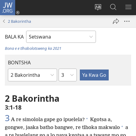
JW.ORG
Tsena
(e
Fetola
Senka
BO
bula
puo
JW.ORG/T
ME
2 Bakorintha
tsebe
ya
e
saete
BALA KA
nngwe)
Bona e e tlhabolotsweng ka 2021
BONTSHA
Kgaolo
Dibuka
Tsa
Baebele
2 Bakorintha
3:1-18
3
+
A re simolola gape go ipuelela?
Kgotsa a,
+
gongwe, jaaka batho bangwe, re tlhoka makwalo
a
a re buelelang go a lo naya kgotsa a a tswang mo go