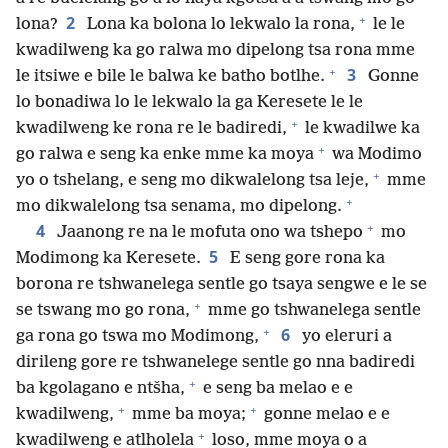
+
2
lona?
Lona ka bolona lo lekwalo la rona,
le le
kwadilweng ka go ralwa mo dipelong tsa rona mme
+
3
le itsiwe e bile le balwa ke batho botlhe.
Gonne
lo bonadiwa lo le lekwalo la ga Keresete le le
+
kwadilweng ke rona re le badiredi,
le kwadilwe ka
+
go ralwa e seng ka enke mme ka moya
wa Modimo
+
yo o tshelang, e seng mo dikwalelong tsa leje,
mme
+
mo dikwalelong tsa senama, mo dipelong.
+
4
Jaanong re na le mofuta ono wa tshepo
mo
5
Modimong ka Keresete.
E seng gore rona ka
borona re tshwanelega sentle go tsaya sengwe e le se
+
se tswang mo go rona,
mme go tshwanelega sentle
+
6
ga rona go tswa mo Modimong,
yo eleruri a
dirileng gore re tshwanelege sentle go nna badiredi
+
ba kgolagano e ntšha,
e seng ba melao e e
+
+
kwadilweng,
mme ba moya;
gonne melao e e
+
kwadilweng e atlholela
loso, mme moya o a