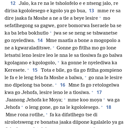
12
Jalo, ka re na le tsholofelo e e ntseng jalo, re
13
dirisa kgololesego e kgolo ya go bua,
mme re sa
+
dire jaaka fa Moshe a ne a tle a beye lesire
mo
sefatlhegong sa gagwe, gore bomorwa Iseraele ba se
+
ka ba leba bokhutlo
jwa se se neng se tshwanetse
14
go nyelediwa.
Mme maatla a bone a mogopolo a
+
ne a kgwaraladitswe.
Gonne go fitlha mo go lone
letsatsi leno lesire leo le nna le sa tlosiwa fa go balwa
+
kgolagano e kgologolo,
ka gonne le nyelediwa ka
+
15
Keresete.
Tota e bile, go tla go fitlha gompieno
+
le fa e le leng fela fa Moshe a balwa,
go nna le lesire
+
16
mo dipelong tsa bone.
Mme fa go retologelwa
+
17
kwa go Jehofa, lesire leno le a tlosiwa.
+
+
Jaanong Jehofa ke Moya;
mme koo moya
wa ga
+
+
18
Jehofa
o leng gone, go na le kgololesego.
+
Mme rona rotlhe,
fa ka difatlhego tse di
sirolotsweng re bonatsa jaaka diipone kgalalelo ya ga