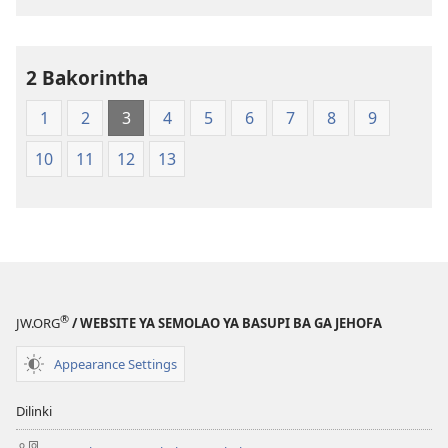
tsa
ileketeroniki
New
World
2 Bakorintha
Translation
1
2
3
4
5
6
7
8
9
of
the
10
11
12
13
Holy
Scriptures
(Softcover
Edition)
®
JW.ORG
/ WEBSITE YA SEMOLAO YA BASUPI BA GA JEHOFA
Appearance Settings
Dilinki