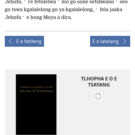
+
+
+
Jehofa,
re fetolelwa
mo go sone setshwano
seo
+
go tswa kgalalelong go ya kgalalelong,
fela jaaka
+
Jehofa
e bong Moya a dira.
E e fetileng
E e latelang
TLHOPHA E O E
TSAYANG
Ditsela
tsa
go
itseela
dikgatiso