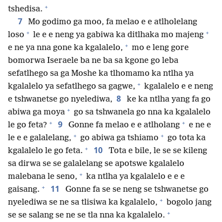
+
tshedisa.
7
Mo godimo ga moo, fa melao e e atlholelang
+
+
loso
le e e neng ya gabiwa ka ditlhaka mo majeng
+
e ne ya nna gone ka kgalalelo,
mo e leng gore
bomorwa Iseraele ba ne ba sa kgone go leba
sefatlhego sa ga Moshe ka tlhomamo ka ntlha ya
+
kgalalelo ya sefatlhego sa gagwe,
kgalalelo e e neng
8
e tshwanetse go nyelediwa,
ke ka ntlha yang fa go
+
abiwa ga moya
go sa tshwanela go nna ka kgalalelo
+
+
9
le go feta?
Gonne fa melao e e atlholang
e ne e
+
+
le e e galalelang,
go abiwa ga tshiamo
go tota ka
+
10
kgalalelo le go feta.
Tota e bile, le se se kileng
sa dirwa se se galalelang se apotswe kgalalelo
+
malebana le seno,
ka ntlha ya kgalalelo e e e
+
11
gaisang.
Gonne fa se se neng se tshwanetse go
+
nyelediwa se ne sa tlisiwa ka kgalalelo,
bogolo jang
+
se se salang se ne se tla nna ka kgalalelo.