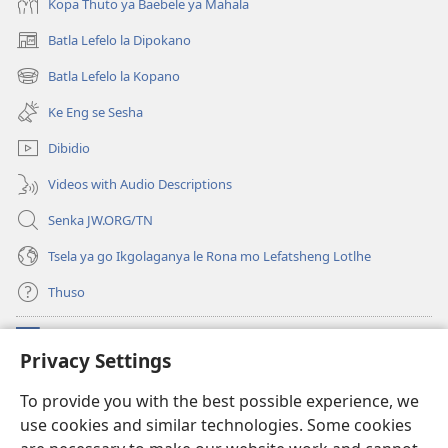
Kopa Thuto ya Baebele ya Mahala
Batla Lefelo la Dipokano
(e
bula
Batla Lefelo la Kopano
(e
tsebe
bula
e
Ke Eng se Sesha
tsebe
nngwe)
e
Dibidio
nngwe)
Videos with Audio Descriptions
Senka JW.ORG/TN
Tsela ya go Ikgolaganya le Rona mo Lefatsheng Lotlhe
Thuso
Meneelo
(e
Privacy Settings
bula
tsebe
LAEBORARI YA MO INTERNET
To provide you with the best possible experience, we
(e
e
use cookies and similar technologies. Some cookies
bula
nngwe)
®
JW Hub
tsebe