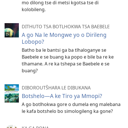
mo dilong tse di metsi kgotsa tse di
kolobileng.
DITHUTO TSA BOTLHOKWA TSA BAEBELE
A go Na le Mongwe yo o Dirileng
Lobopo?
Batho ba le bantsi ga ba tlhaloganye se
Baebele e se buang ka popo e bile ba re ke
tlhamane. A re ka tshepa se Baebele e se
buang?
DIBOROUTŠHARA LE DIBUKANA
Botshelo—A ke Tiro ya Mmopi?
A go botlhokwa gore o dumela eng malebana
le kafa botshelo bo simologileng ka gone?