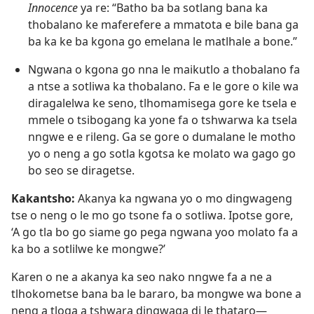
Innocence
ya re: “Batho ba ba sotlang bana ka
thobalano ke maferefere a mmatota e bile bana ga
ba ka ke ba kgona go emelana le matlhale a bone.”
Ngwana o kgona go nna le maikutlo a thobalano fa
a ntse a sotliwa ka thobalano. Fa e le gore o kile wa
diragalelwa ke seno, tlhomamisega gore ke tsela e
mmele o tsibogang ka yone fa o tshwarwa ka tsela
nngwe e e rileng. Ga se gore o dumalane le motho
yo o neng a go sotla kgotsa ke molato wa gago go
bo seo se diragetse.
Kakantsho:
Akanya ka ngwana yo o mo dingwageng
tse o neng o le mo go tsone fa o sotliwa. Ipotse gore,
‘A go tla bo go siame go pega ngwana yoo molato fa a
ka bo a sotlilwe ke mongwe?’
Karen o ne a akanya ka seo nako nngwe fa a ne a
tlhokometse bana ba le bararo, ba mongwe wa bone a
neng a tloga a tshwara dingwaga di le thataro​—