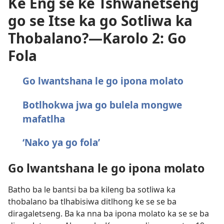
Ke Eng se ke Tshwanetseng
go se Itse ka go Sotliwa ka
Thobalano?—Karolo 2: Go
Fola
Go lwantshana le go ipona molato
Botlhokwa jwa go bulela mongwe
mafatlha
‘Nako ya go fola’
Go lwantshana le go ipona molato
Batho ba le bantsi ba ba kileng ba sotliwa ka
thobalano ba tlhabisiwa ditlhong ke se se ba
diragaletseng. Ba ka nna ba ipona molato ka se se ba