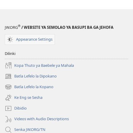
®
JW.ORG
/ WEBSITE YA SEMOLAO YA BASUPI BA GA JEHOFA
Appearance Settings
Dilinki
Kopa Thuto ya Baebele ya Mahala
Batla Lefelo la Dipokano
(e
bula
Batla Lefelo la Kopano
(e
tsebe
bula
e
Ke Eng se Sesha
tsebe
nngwe)
e
Dibidio
nngwe)
Videos with Audio Descriptions
Senka JW.ORG/TN