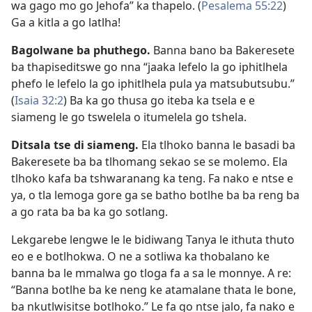
wa gago mo go Jehofa” ka thapelo. (
Pesalema 55:22
)
Ga a kitla a go latlha!
Bagolwane ba phuthego.
Banna bano ba Bakeresete
ba thapiseditswe go nna “jaaka lefelo la go iphitlhela
phefo le lefelo la go iphitlhela pula ya matsubutsubu.”
(
Isaia 32:2
) Ba ka go thusa go iteba ka tsela e e
siameng le go tswelela o itumelela go tshela.
Ditsala tse di siameng.
Ela tlhoko banna le basadi ba
Bakeresete ba ba tlhomang sekao se se molemo. Ela
tlhoko kafa ba tshwaranang ka teng. Fa nako e ntse e
ya, o tla lemoga gore ga se batho botlhe ba ba reng ba
a go rata ba ba ka go sotlang.
Lekgarebe lengwe le le bidiwang Tanya le ithuta thuto
eo e e botlhokwa. O ne a sotliwa ka thobalano ke
banna ba le mmalwa go tloga fa a sa le monnye. A re:
“Banna botlhe ba ke neng ke atamalane thata le bone,
ba nkutlwisitse botlhoko.” Le fa go ntse jalo, fa nako e