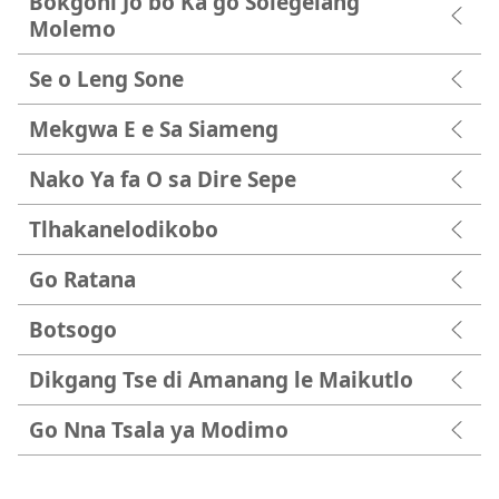
Bokgoni Jo bo Ka go Solegelang
Molemo
Se o Leng Sone
Mekgwa E e Sa Siameng
Nako Ya fa O sa Dire Sepe
Tlhakanelodikobo
Go Ratana
Botsogo
Dikgang Tse di Amanang le Maikutlo
Go Nna Tsala ya Modimo