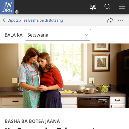
JW.ORG
Tsena
(e
Fetola
Senka
BO
bula
puo
JW.ORG/T
ME
Dipotso Tse Basha ba di Botsang
tsebe
ya
e
saete
BALA KA
nngwe)
BASHA BA BOTSA JAANA