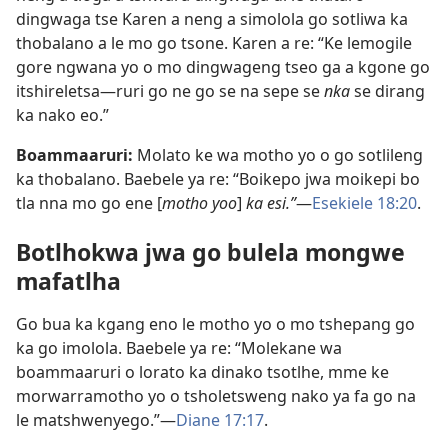
dingwaga tse Karen a neng a simolola go sotliwa ka
thobalano a le mo go tsone. Karen a re: “Ke lemogile
gore ngwana yo o mo dingwageng tseo ga a kgone go
itshireletsa​—ruri go ne go se na sepe se
nka
se dirang
ka nako eo.”
Boammaaruri:
Molato ke wa motho yo o go sotlileng
ka thobalano. Baebele ya re: “Boikepo jwa moikepi bo
tla nna mo go ene [
motho yoo
]
ka esi.”
​—
Esekiele 18:20
.
Botlhokwa jwa go bulela mongwe
mafatlha
Go bua ka kgang eno le motho yo o mo tshepang go
ka go imolola. Baebele ya re: “Molekane wa
boammaaruri o lorato ka dinako tsotlhe, mme ke
morwarramotho yo o tsholetsweng nako ya fa go na
le matshwenyego.”​—
Diane 17:17
.