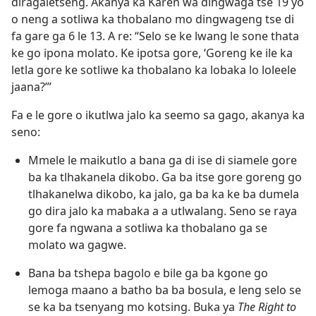
diragaletseng. Akanya ka Karen wa dingwaga tse 19 yo
o neng a sotliwa ka thobalano mo dingwageng tse di
fa gare ga 6 le 13. A re: “Selo se ke lwang le sone thata
ke go ipona molato. Ke ipotsa gore, ‘Goreng ke ile ka
letla gore ke sotliwe ka thobalano ka lobaka lo loleele
jaana?’”
Fa e le gore o ikutlwa jalo ka seemo sa gago, akanya ka
seno:
Mmele le maikutlo a bana ga di ise di siamele gore
ba ka tlhakanela dikobo. Ga ba itse gore goreng go
tlhakanelwa dikobo, ka jalo, ga ba ka ke ba dumela
go dira jalo ka mabaka a a utlwalang. Seno se raya
gore fa ngwana a sotliwa ka thobalano ga se
molato wa gagwe.
Bana ba tshepa bagolo e bile ga ba kgone go
lemoga maano a batho ba ba bosula, e leng selo se
se ka ba tsenyang mo kotsing. Buka ya
The Right to