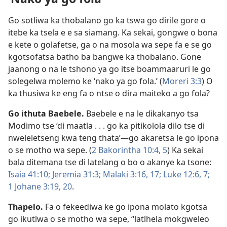
Go sotliwa ka thobalano go ka tswa go dirile gore o
itebe ka tsela e e sa siamang. Ka sekai, gongwe o bona
e kete o golafetse, ga o na mosola wa sepe fa e se go
kgotsofatsa batho ba bangwe ka thobalano. Gone
jaanong o na le tshono ya go itse boammaaruri le go
solegelwa molemo ke ‘nako ya go fola.’ (
Moreri 3:3
) O
ka thusiwa ke eng fa o ntse o dira maiteko a go fola?
Go ithuta Baebele.
Baebele e na le dikakanyo tsa
Modimo tse ‘di maatla . . . go ka pitikolola dilo tse di
nweleletseng kwa teng thata’​—go akaretsa le go ipona
o se motho wa sepe. (
2 Bakorintha 10:4, 5
) Ka sekai
bala ditemana tse di latelang o bo o akanye ka tsone:
Isaia 41:10;
Jeremia 31:3;
Malaki 3:16, 17;
Luke 12:6, 7;
1 Johane 3:19, 20
.
Thapelo.
Fa o fekeediwa ke go ipona molato kgotsa
go ikutlwa o se motho wa sepe, “latlhela mokgweleo