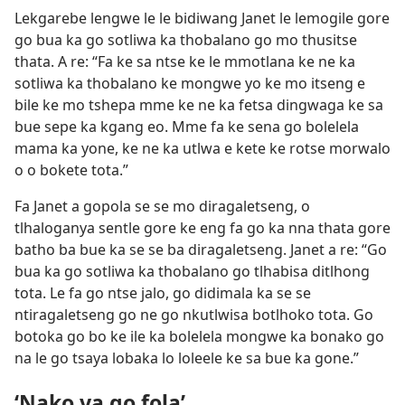
Lekgarebe lengwe le le bidiwang Janet le lemogile gore
go bua ka go sotliwa ka thobalano go mo thusitse
thata. A re: “Fa ke sa ntse ke le mmotlana ke ne ka
sotliwa ka thobalano ke mongwe yo ke mo itseng e
bile ke mo tshepa mme ke ne ka fetsa dingwaga ke sa
bue sepe ka kgang eo. Mme fa ke sena go bolelela
mama ka yone, ke ne ka utlwa e kete ke rotse morwalo
o o bokete tota.”
Fa Janet a gopola se se mo diragaletseng, o
tlhaloganya sentle gore ke eng fa go ka nna thata gore
batho ba bue ka se se ba diragaletseng. Janet a re: “Go
bua ka go sotliwa ka thobalano go tlhabisa ditlhong
tota. Le fa go ntse jalo, go didimala ka se se
ntiragaletseng go ne go nkutlwisa botlhoko tota. Go
botoka go bo ke ile ka bolelela mongwe ka bonako go
na le go tsaya lobaka lo loleele ke sa bue ka gone.”
‘Nako ya go fola’