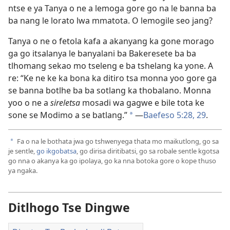
ntse e ya Tanya o ne a lemoga gore go na le banna ba
ba nang le lorato lwa mmatota. O lemogile seo jang?
Tanya o ne o fetola kafa a akanyang ka gone morago
ga go itsalanya le banyalani ba Bakeresete ba ba
tlhomang sekao mo tseleng e ba tshelang ka yone. A
re: “Ke ne ke ka bona ka ditiro tsa monna yoo gore ga
se banna botlhe ba ba sotlang ka thobalano. Monna
yoo o ne a
sireletsa
mosadi wa gagwe e bile tota ke
sone se Modimo a se batlang.”
—
Baefeso 5:28, 29
.
a
Fa o na le bothata jwa go tshwenyega thata mo maikutlong, go sa
a
je sentle,
go ikgobatsa
, go dirisa diritibatsi, go sa robale sentle kgotsa
go nna o akanya ka go ipolaya, go ka nna botoka gore o kope thuso
ya ngaka.
Ditlhogo Tse Dingwe