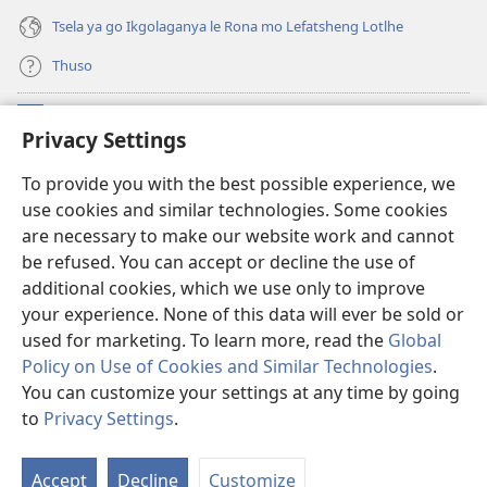
Tsela ya go Ikgolaganya le Rona mo Lefatsheng Lotlhe
Thuso
Meneelo
(e
Privacy Settings
bula
tsebe
LAEBORARI YA MO INTERNET
To provide you with the best possible experience, we
(e
e
use cookies and similar technologies. Some cookies
bula
nngwe)
®
JW Hub
tsebe
are necessary to make our website work and cannot
(e
e
be refused. You can accept or decline the use of
bula
nngwe)
App
ya
JW Library
tsebe
additional cookies, which we use only to improve
e
your experience. None of this data will ever be sold or
nngwe)
used for marketing. To learn more, read the
Global
Policy on Use of Cookies and Similar Technologies
.
You can customize your settings at any time by going
Copyright
© 2026 Watch Tower Bible and Tract Society of Pennsylvania.
MELAWANA YA TIRISO
|
MOLAWANA WA TSHIRELETSEGO
|
PRIVACY
to
Privacy Settings
.
SETTINGS
Accept
Decline
Customize