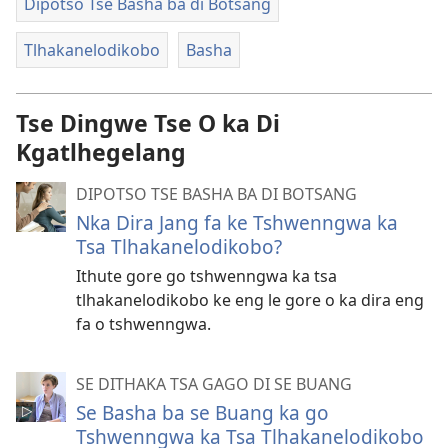
Dipotso Tse Basha ba di Botsang
Tlhakanelodikobo
Basha
Tse Dingwe Tse O ka Di
Kgatlhegelang
DIPOTSO TSE BASHA BA DI BOTSANG
Nka Dira Jang fa ke Tshwenngwa ka
Tsa Tlhakanelodikobo?
Ithute gore go tshwenngwa ka tsa
tlhakanelodikobo ke eng le gore o ka dira eng
fa o tshwenngwa.
SE DITHAKA TSA GAGO DI SE BUANG
Se Basha ba se Buang ka go
Tshwenngwa ka Tsa Tlhakanelodikobo