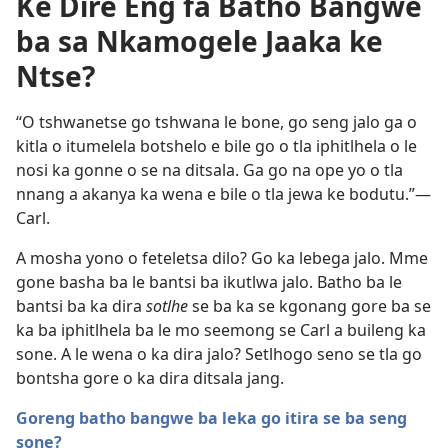
Ke Dire Eng fa Batho Bangwe
ba sa Nkamogele Jaaka ke
Ntse?
“O tshwanetse go tshwana le bone, go seng jalo ga o
kitla o itumelela botshelo e bile go o tla iphitlhela o le
nosi ka gonne o se na ditsala. Ga go na ope yo o tla
nnang a akanya ka wena e bile o tla jewa ke bodutu.”​—
Carl.
A mosha yono o feteletsa dilo? Go ka lebega jalo. Mme
gone basha ba le bantsi ba ikutlwa jalo. Batho ba le
bantsi ba ka dira
sotlhe
se ba ka se kgonang gore ba se
ka ba iphitlhela ba le mo seemong se Carl a buileng ka
sone. A le wena o ka dira jalo? Setlhogo seno se tla go
bontsha gore o ka dira ditsala jang.
Goreng batho bangwe ba leka go itira se ba seng
sone?