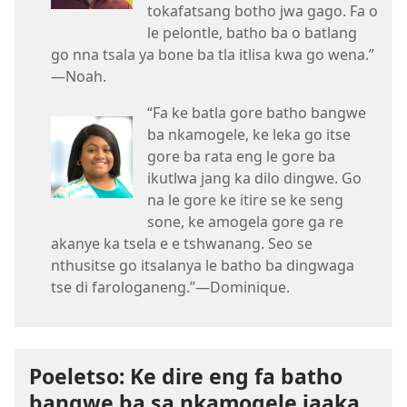
tokafatsang botho jwa gago. Fa o
le pelontle, batho ba o batlang
go nna tsala ya bone ba tla itlisa kwa go wena.”​
—Noah.
“Fa ke batla gore batho bangwe
ba nkamogele, ke leka go itse
gore ba rata eng le gore ba
ikutlwa jang ka dilo dingwe. Go
na le gore ke itire se ke seng
sone, ke amogela gore ga re
akanye ka tsela e e tshwanang. Seo se
nthusitse go itsalanya le batho ba dingwaga
tse di farologaneng.”​—Dominique.
Poeletso: Ke dire eng fa batho
bangwe ba sa nkamogele jaaka