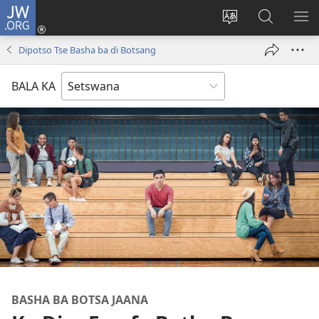
JW.ORG
Tsena
(e
Fetola
Senka
BO
bula
puo
JW.ORG/T
ME
Dipotso Tse Basha ba di Botsang
tsebe
ya
e
saete
BALA KA
nngwe)
BASHA BA BOTSA JAANA