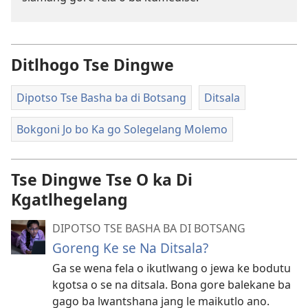
Ditlhogo Tse Dingwe
Dipotso Tse Basha ba di Botsang
Ditsala
Bokgoni Jo bo Ka go Solegelang Molemo
Tse Dingwe Tse O ka Di
Kgatlhegelang
DIPOTSO TSE BASHA BA DI BOTSANG
Goreng Ke se Na Ditsala?
Ga se wena fela o ikutlwang o jewa ke bodutu
kgotsa o se na ditsala. Bona gore balekane ba
gago ba lwantshana jang le maikutlo ano.