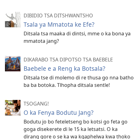
DIBIDIO TSA DITSHWANTSHO
Tsala ya Mmatota ke Efe?
Ditsala tsa maaka di dintsi, mme o ka bona ya
mmatota jang?
DIKARABO TSA DIPOTSO TSA BAEBELE
Baebele e a Reng ka Botsala?
Ditsala tse di molemo di re thusa go nna batho
ba ba botoka. Tlhopha ditsala sentle!
TSOGANG!
O ka Fenya Bodutu Jang?
Bodutu jo bo feteletseng bo kotsi go feta go
goga disekerete di le 15 ka letsatsi. O ka
dirang gore o se ka wa kgaphelwa kwa thoko