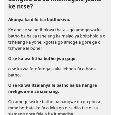
ke ntse?
Akanya ka dilo tsa botlhokwa.
Ke eng se se botlhokwa thata—go amogelwa ke
batho ba ba sa tsheleng ka melao ya boitsholo e o
tshelang ka yone, kgotsa go amogela gore ga o
tshwene le bone?
O se ka wa fitlha botho jwa gago.
o se ka wa fetofetoga jaaka lebodu fa o bona
batho.
O se ka wa itsalanya le batho ba ba nang le
mekgwa e e sa siamang.
Go amogelwa ke batho ba bangwe ga go phoso,
mme bothata ke fa o leka go dira dilo tse di sa
siamang gore fela o ba itumedise.