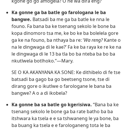
kgone go go amogela? O ne wa dira eng?
Ka gonne ga ba batle go farologana le ba
bangwe.
Batsadi ba me ga ba batle ke nna le
founo. Fa bana ba ke tsenang sekolo le bone ba
kopa dinomoro tsa me, ke bo ke ba bolelela gore
ga ke na founo, ba nthaya ba re: ‘
Wa reng?
Kante o
na le dingwaga di le kae?’ Fa ke ba raya ke re ke na
le dingwaga di le 13 ba tla bo ba nteba ba bo ba
nkutlwela botlhoko.”​—Mary.
SE O KA AKANYANA KA SONE: Ke dithibelo di fe tse
batsadi ba gago ba go beetseng tsone, tse di
dirang gore o ikutlwe o farologane le bana ba
bangwe? A o a di ikobela?
Ka gonne ba sa batle go kgerisiwa.
“Bana ba ke
tsenang sekolo le bone ga ba rate batho ba ba
itshwara ka tsela e e sa tshwaneng le ya bone, ba
ba buang ka tsela e e farologaneng tota le ba