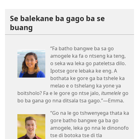
Se balekane ba gago ba se
buang
“Fa batho bangwe ba sa go
amogele ka fa o ntseng ka teng,
o seka wa leka go pateletsa dilo.
Ipotse gore lebaka ke eng. A
bothata ke gore ga ba tshele ka
melao e o tshelang ka yone ya
boitsholo? Fa e le gore go ntse jalo,
itumelele
go
bo ba gana go nna ditsala tsa gago.”​—Emma.
“Go na le go tshwenyega thata ka
gore batho bangwe ga ba go
amogele, leka go nna le dinonofo
tse di botoka tse di tla