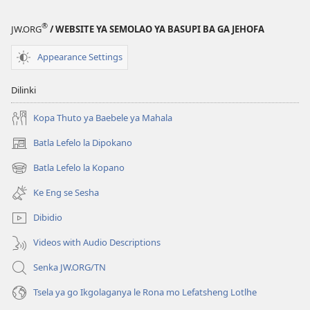
®
JW.ORG
/ WEBSITE YA SEMOLAO YA BASUPI BA GA JEHOFA
Appearance Settings
Dilinki
Kopa Thuto ya Baebele ya Mahala
Batla Lefelo la Dipokano
(e
bula
Batla Lefelo la Kopano
(e
tsebe
bula
e
Ke Eng se Sesha
tsebe
nngwe)
e
Dibidio
nngwe)
Videos with Audio Descriptions
Senka JW.ORG/TN
Tsela ya go Ikgolaganya le Rona mo Lefatsheng Lotlhe