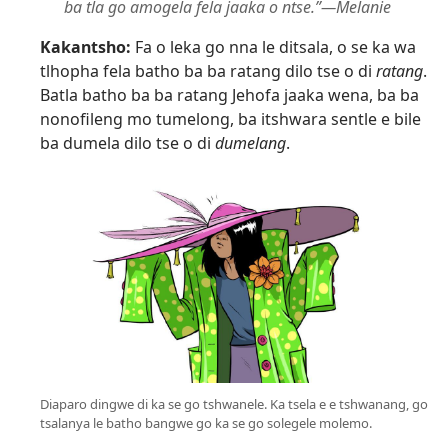
ba tla go amogela fela jaaka o ntse.”​—Melanie
Kakantsho:
Fa o leka go nna le ditsala, o se ka wa
tlhopha fela batho ba ba ratang dilo tse o di
ratang
.
Batla batho ba ba ratang Jehofa jaaka wena, ba ba
nonofileng mo tumelong, ba itshwara sentle e bile
ba dumela dilo tse o di
dumelang
.
Diaparo dingwe di ka se go tshwanele. Ka tsela e e tshwanang, go
tsalanya le batho bangwe go ka se go solegele molemo.