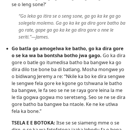
se o leng sone?’
“Go leka go itira se o seng sone, ga go ka ke ga go
solegela molemo. Ga go ka ke ga dira gore batho ba
go rate, gape ga go ka ke ga dira gore o nne le
seriti.”​—James.
Go batla go amogelwa ke batho, go ka dira gore
o se ka wa ba bontsha botho jwa gago.
Go ka dira
gore o batle go itumedisa batho ba bangwe ka go
dira dilo tse bone ba di batlang. Mosha mongwe yo
o bidiwang Jeremy a re: “Nkile ka bo ke dira sengwe
le sengwe fela gore ke kgone go tshwana le batho
ba bangwe, le fa seo se ne se raya gore leina la me
le tla gogwa gogwa mo seretseng. Seo se ne se dira
gore batho ba bangwe ba ntaole. Ke ne ke utlwa
fela ka bone.”
TSELA E E BOTOKA:
Itse se se siameng mme o se
dire, o se ka wa fetofetoga jaaka lebodu fa o bona