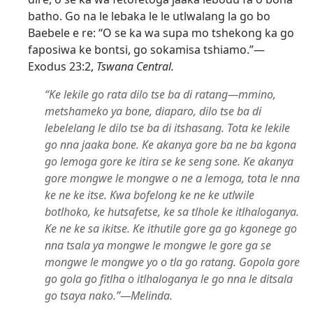
batho. Go na le lebaka le le utlwalang la go bo
Baebele e re: “O se ka wa supa mo tshekong ka go
faposiwa ke bontsi, go sokamisa tshiamo.”​—
Exodus 23:2,
Tswana Central.
“Ke lekile go rata dilo tse ba di ratang—mmino,
metshameko ya bone, diaparo, dilo tse ba di
lebelelang le dilo tse ba di itshasang. Tota ke lekile
go nna jaaka bone. Ke akanya gore ba ne ba kgona
go lemoga gore ke itira se ke seng sone. Ke akanya
gore mongwe le mongwe o ne a lemoga, tota le nna
ke ne ke itse. Kwa bofelong ke ne ke utlwile
botlhoko, ke hutsafetse, ke sa tlhole ke itlhaloganya.
Ke ne ke sa ikitse. Ke ithutile gore ga go kgonege go
nna tsala ya mongwe le mongwe le gore ga se
mongwe le mongwe yo o tla go ratang. Gopola gore
go gola go fitlha o itlhaloganya le go nna le ditsala
go tsaya nako.”​—Melinda.