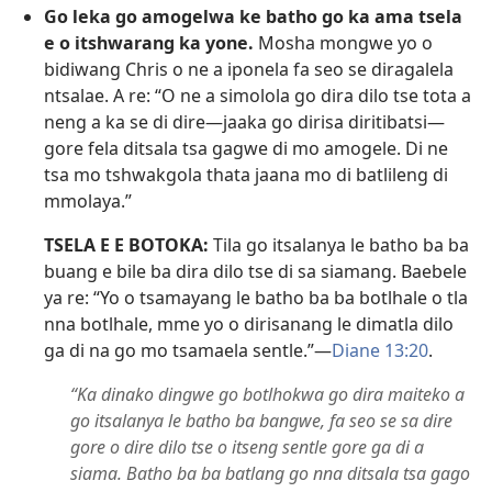
Go leka go amogelwa ke batho go ka ama tsela
e o itshwarang ka yone.
Mosha mongwe yo o
bidiwang Chris o ne a iponela fa seo se diragalela
ntsalae. A re: “O ne a simolola go dira dilo tse tota a
neng a ka se di dire​—jaaka go dirisa diritibatsi—​
gore fela ditsala tsa gagwe di mo amogele. Di ne
tsa mo tshwakgola thata jaana mo di batlileng di
mmolaya.”
TSELA E E BOTOKA:
Tila go itsalanya le batho ba ba
buang e bile ba dira dilo tse di sa siamang. Baebele
ya re: “Yo o tsamayang le batho ba ba botlhale o tla
nna botlhale, mme yo o dirisanang le dimatla dilo
ga di na go mo tsamaela sentle.”​—
Diane 13:20
.
“Ka dinako dingwe go botlhokwa go dira maiteko a
go itsalanya le batho ba bangwe, fa seo se sa dire
gore o dire dilo tse o itseng sentle gore ga di a
siama. Batho ba ba batlang go nna ditsala tsa gago