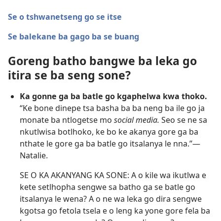
Se o tshwanetseng go se itse
Se balekane ba gago ba se buang
Goreng batho bangwe ba leka go
itira se ba seng sone?
Ka gonne ga ba batle go kgaphelwa kwa thoko.
“Ke bone dinepe tsa basha ba ba neng ba ile go ja
monate ba ntlogetse mo
social media.
Seo se ne sa
nkutlwisa botlhoko, ke bo ke akanya gore ga ba
nthate le gore ga ba batle go itsalanya le nna.”​—
Natalie.
SE O KA AKANYANG KA SONE: A o kile wa ikutlwa e
kete setlhopha sengwe sa batho ga se batle go
itsalanya le wena? A o ne wa leka go dira sengwe
kgotsa go fetola tsela e o leng ka yone gore fela ba