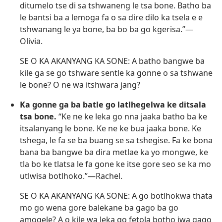
ditumelo tse di sa tshwaneng le tsa bone. Batho ba
le bantsi ba a lemoga fa o sa dire dilo ka tsela e e
tshwanang le ya bone, ba bo ba go kgerisa.”​—
Olivia.
SE O KA AKANYANG KA SONE: A batho bangwe ba
kile ga se go tshware sentle ka gonne o sa tshwane
le bone? O ne wa itshwara jang?
Ka gonne ga ba batle go latlhegelwa ke ditsala
tsa bone.
“Ke ne ke leka go nna jaaka batho ba ke
itsalanyang le bone. Ke ne ke bua jaaka bone. Ke
tshega, le fa se ba buang se sa tshegise. Fa ke bona
bana ba bangwe ba dira metlae ka yo mongwe, ke
tla bo ke tlatsa le fa gone ke itse gore seo se ka mo
utlwisa botlhoko.”​—Rachel.
SE O KA AKANYANG KA SONE: A go botlhokwa thata
mo go wena gore balekane ba gago ba go
amogele? A o kile wa leka go fetola botho jwa gago