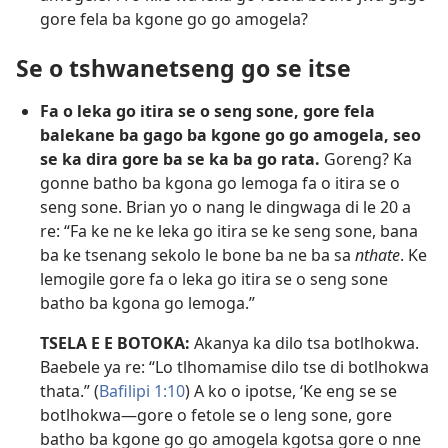
gore fela ba kgone go go amogela?
Se o tshwanetseng go se itse
Fa o leka go itira se o seng sone, gore fela
balekane ba gago ba kgone go go amogela, seo
se ka dira gore ba se ka ba go rata.
Goreng? Ka
gonne batho ba kgona go lemoga fa o itira se o
seng sone. Brian yo o nang le dingwaga di le 20 a
re: “Fa ke ne ke leka go itira se ke seng sone, bana
ba ke tsenang sekolo le bone ba ne ba sa
nthate
. Ke
lemogile gore fa o leka go itira se o seng sone
batho ba kgona go lemoga.”
TSELA E E BOTOKA:
Akanya ka dilo tsa botlhokwa.
Baebele ya re: “Lo tlhomamise dilo tse di botlhokwa
thata.” (
Bafilipi 1:10
) A ko o ipotse, ‘Ke eng se se
botlhokwa​—gore o fetole se o leng sone, gore
batho ba kgone go go amogela kgotsa gore o nne