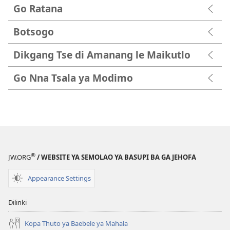
Go Ratana
Botsogo
Dikgang Tse di Amanang le Maikutlo
Go Nna Tsala ya Modimo
®
JW.ORG
/ WEBSITE YA SEMOLAO YA BASUPI BA GA JEHOFA
Appearance Settings
Dilinki
Kopa Thuto ya Baebele ya Mahala