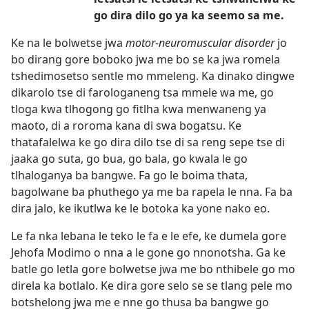
go dira dilo go ya ka seemo sa me.
Ke na le bolwetse jwa
motor-neuromuscular disorder
jo
bo dirang gore boboko jwa me bo se ka jwa romela
tshedimosetso sentle mo mmeleng. Ka dinako dingwe
dikarolo tse di farologaneng tsa mmele wa me, go
tloga kwa tlhogong go fitlha kwa menwaneng ya
maoto, di a roroma kana di swa bogatsu. Ke
thatafalelwa ke go dira dilo tse di sa reng sepe tse di
jaaka go suta, go bua, go bala, go kwala le go
tlhaloganya ba bangwe. Fa go le boima thata,
bagolwane ba phuthego ya me ba rapela le nna. Fa ba
dira jalo, ke ikutlwa ke le botoka ka yone nako eo.
Le fa nka lebana le teko le fa e le efe, ke dumela gore
Jehofa Modimo o nna a le gone go nnonotsha. Ga ke
batle go letla gore bolwetse jwa me bo nthibele go mo
direla ka botlalo. Ke dira gore selo se se tlang pele mo
botshelong jwa me e nne go thusa ba bangwe go