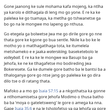
Gone jaanong ke sule mohama kafa mojeng, ka ntlha
ya karolo e ditlhagala di leng mo go yone. E re ka ke
palelwa ke go tsamaya, ka metlha go tshwanetse ga
bo go na le mongwe mo lapeng go nthusa.
Go etegela ga bolwetse jwa me go dirile gore go nne
thata gore ke kgone go bua sentle. Nkile ka bo ke le
motho yo o matlhagatlhaga tota, ke itumelela
metshameko e e jaaka
waterskiing,
baseketebolo le
volleyball.
E re ka ke le mongwe wa Basupi ba ga
Jehofa, ke ne ke tlhagafetse mo bodireding jwa
Bokeresete. Ga ke dumele gore batho ba le bantsi ba a
tlhaloganya gore go ntse jang go palelwa ke go dira
dilo tse o di ratang thata.
Mafoko a a mo go
Isaia 57:15
a a nkgothatsa ka gonne
a ntlhomamisetsa gore Jehofa Modimo o thusa batho
ba ba ‘moya o gateletsweng’ le gore o amega ka nna.
Gape
Isaia 35:6
e na le tsholofetso ya ga Jehofa ya gore