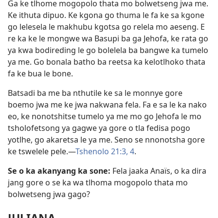
Ga ke tlhome mogopolo thata mo bolwetseng jwa me.
Ke ithuta dipuo. Ke kgona go thuma le fa ke sa kgone
go lelesela le makhubu kgotsa go relela mo aeseng. E
re ka ke le mongwe wa Basupi ba ga Jehofa, ke rata go
ya kwa bodireding le go bolelela ba bangwe ka tumelo
ya me. Go bonala batho ba reetsa ka kelotlhoko thata
fa ke bua le bone.
Batsadi ba me ba nthutile ke sa le monnye gore
boemo jwa me ke jwa nakwana fela. Fa e sa le ka nako
eo, ke nonotshitse tumelo ya me mo go Jehofa le mo
tsholofetsong ya gagwe ya gore o tla fedisa pogo
yotlhe, go akaretsa le ya me. Seno se nnonotsha gore
ke tswelele pele.—
Tshenolo 21:3, 4
.
Se o ka akanyang ka sone:
Fela jaaka Anaïs, o ka dira
jang gore o se ka wa tlhoma mogopolo thata mo
bolwetseng jwa gago?
JULIANA