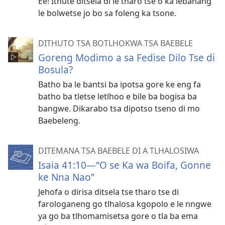
Ee! Ithute ditsela di le tharo tse o ka lebanang
le bolwetse jo bo sa foleng ka tsone.
DITHUTO TSA BOTLHOKWA TSA BAEBELE
Goreng Modimo a sa Fedise Dilo Tse di
Bosula?
Batho ba le bantsi ba ipotsa gore ke eng fa
batho ba tletse letlhoo e bile ba bogisa ba
bangwe. Dikarabo tsa dipotso tseno di mo
Baebeleng.
DITEMANA TSA BAEBELE DI A TLHALOSIWA
Isaia 41:10—“O se Ka wa Boifa, Gonne
ke Nna Nao”
Jehofa o dirisa ditsela tse tharo tse di
farologaneng go tlhalosa kgopolo e le nngwe
ya go ba tlhomamisetsa gore o tla ba ema