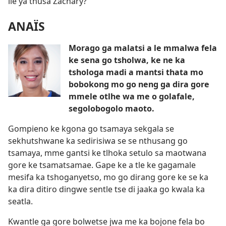
ile ya thusa Zachary?
ANAÏS
Morago ga malatsi a le mmalwa fela
ke sena go tsholwa, ke ne ka
tshologa madi a mantsi thata mo
bobokong mo go neng ga dira gore
mmele otlhe wa me o golafale,
segolobogolo maoto.
Gompieno ke kgona go tsamaya sekgala se
sekhutshwane ka sedirisiwa se se nthusang go
tsamaya, mme gantsi ke tlhoka setulo sa maotwana
gore ke tsamatsamae. Gape ke a tle ke gagamale
mesifa ka tshoganyetso, mo go dirang gore ke se ka
ka dira ditiro dingwe sentle tse di jaaka go kwala ka
seatla.
Kwantle ga gore bolwetse jwa me ka bojone fela bo