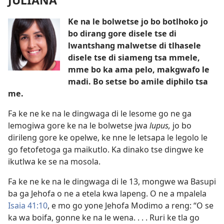
Ke na le bolwetse jo bo botlhoko jo
bo dirang gore disele tse di
lwantshang malwetse di tlhasele
disele tse di siameng tsa mmele,
mme bo ka ama pelo, makgwafo le
madi. Bo setse bo amile diphilo tsa
me.
Fa ke ne ke na le dingwaga di le lesome go ne ga
lemogiwa gore ke na le bolwetse jwa
lupus,
jo bo
dirileng gore ke opelwe, ke nne le letsapa le legolo le
go fetofetoga ga maikutlo. Ka dinako tse dingwe ke
ikutlwa ke se na mosola.
Fa ke ne ke na le dingwaga di le 13, mongwe wa Basupi
ba ga Jehofa o ne a etela kwa lapeng. O ne a mpalela
Isaia 41:10
, e mo go yone Jehofa Modimo a reng: “O se
ka wa boifa, gonne ke na le wena. . . . Ruri ke tla go