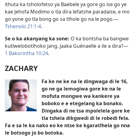
ithuta ka tsholofetso ya Baebele ya gore go ise go ye
kae Jehofa Modimo o tla dira lefatshe paradaise, e mo
go yone go tla bong go sa tlhole go na le pogo.​—
Tshenolo 21:1-4
.
Se o ka akanyang ka sone:
O ka bontsha ba bangwe
kutlwelobotlhoko jang, jaaka Guénaelle a ile a dira?​—
1 Bakorintha 10:24
.
ZACHARY
Fa ke ne ke na le dingwaga di le 16,
go ne ga lemogiwa gore ke na le
mofuta mongwe wa kankere ya
boboko e e etegelang ka bonako.
Dingaka di ne tsa mpolelela gore ke
tla tshela dikgwedi di le robedi fela.
Fa e sa le ka nako eo ke ntse ke kgaratlhela go nna
le botsogo jo bo botoka.