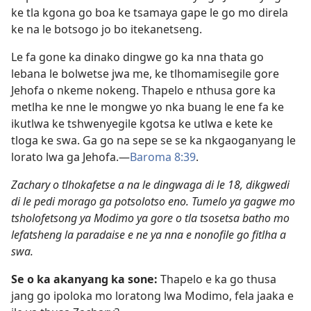
ke tla kgona go boa ke tsamaya gape le go mo direla
ke na le botsogo jo bo itekanetseng.
Le fa gone ka dinako dingwe go ka nna thata go
lebana le bolwetse jwa me, ke tlhomamisegile gore
Jehofa o nkeme nokeng. Thapelo e nthusa gore ka
metlha ke nne le mongwe yo nka buang le ene fa ke
ikutlwa ke tshwenyegile kgotsa ke utlwa e kete ke
tloga ke swa. Ga go na sepe se se ka nkgaoganyang le
lorato lwa ga Jehofa.​—
Baroma 8:39
.
Zachary o tlhokafetse a na le dingwaga di le 18, dikgwedi
di le pedi morago ga potsolotso eno. Tumelo ya gagwe mo
tsholofetsong ya Modimo ya gore o tla tsosetsa batho mo
lefatsheng la paradaise e ne ya nna e nonofile go fitlha a
swa.
Se o ka akanyang ka sone:
Thapelo e ka go thusa
jang go ipoloka mo loratong lwa Modimo, fela jaaka e