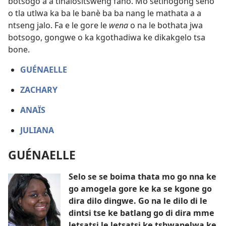
botsogo a a tlhalositsweng fano. Mo setlhogong seno
o tla utlwa ka ba le banè ba ba nang le mathata a a
ntseng jalo. Fa e le gore le
wena
o na le bothata jwa
botsogo, gongwe o ka kgothadiwa ke dikakgelo tsa
bone.
GUÉNAELLE
ZACHARY
ANAÏS
JULIANA
GUÉNAELLE
Selo se se boima thata mo go nna ke
go amogela gore ke ka se kgone go
dira dilo dingwe. Go na le dilo di le
dintsi tse ke batlang go di dira mme
letsatsi le letsatsi ke tshwanelwa ke