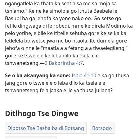
ngangatlela ka thata ka seatla sa me sa moja sa
tshiamo.” Ke ne ka simolola go ithuta Baebele le
Basupi ba ga Jehofa ka yone nako eo. Go setse go
fetile dingwaga di le robedi, mme ke direla Modimo ka
pelo yotlhe, e bile ke ititeile sehuba gore ke se ka ka
letlelela bolwetse jwa me bo ntaola. Ke dumela gore
Jehofa o nneile “maatla a a fetang a a tlwaelegileng,”
gore ke tswelele ke leba dilo ka tsela e e
tshwanetseng.—
2 Bakorintha 4:7
.
Se o ka akanyang ka sone:
Isaia 41:10
e ka go thusa
jang gore o tswelele o leba dilo ka tsela e e
tshwanetseng fela jaaka e ile ya thusa Juliana?
Ditlhogo Tse Dingwe
Dipotso Tse Basha ba di Botsang
Botsogo