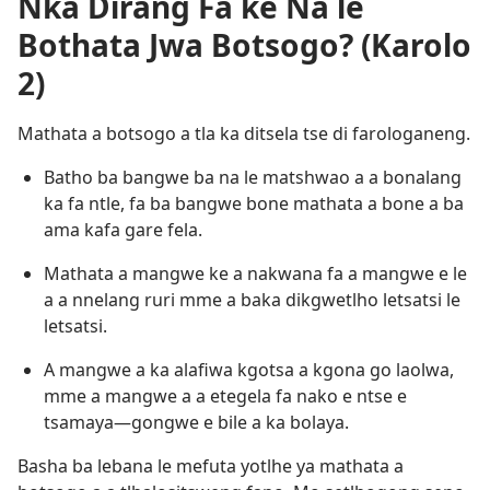
Nka Dirang Fa ke Na le
Bothata Jwa Botsogo? (Karolo
2)
Mathata a botsogo a tla ka ditsela tse di farologaneng.
Batho ba bangwe ba na le matshwao a a bonalang
ka fa ntle, fa ba bangwe bone mathata a bone a ba
ama kafa gare fela.
Mathata a mangwe ke a nakwana fa a mangwe e le
a a nnelang ruri mme a baka dikgwetlho letsatsi le
letsatsi.
A mangwe a ka alafiwa kgotsa a kgona go laolwa,
mme a mangwe a a etegela fa nako e ntse e
tsamaya—gongwe e bile a ka bolaya.
Basha ba lebana le mefuta yotlhe ya mathata a