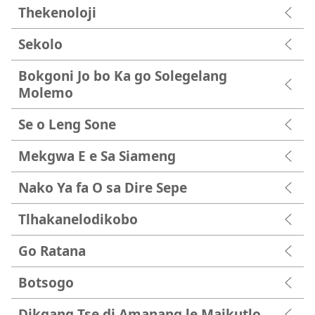
Thekenoloji
Sekolo
Bokgoni Jo bo Ka go Solegelang
Molemo
Se o Leng Sone
Mekgwa E e Sa Siameng
Nako Ya fa O sa Dire Sepe
Tlhakanelodikobo
Go Ratana
Botsogo
Dikgang Tse di Amanang le Maikutlo