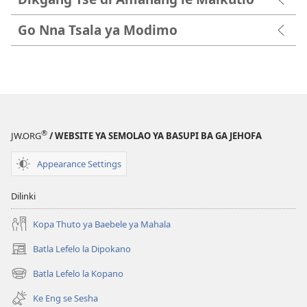
Go Nna Tsala ya Modimo
®
JW.ORG
/ WEBSITE YA SEMOLAO YA BASUPI BA GA JEHOFA
Appearance Settings
Dilinki
Kopa Thuto ya Baebele ya Mahala
Batla Lefelo la Dipokano
(e
bula
Batla Lefelo la Kopano
(e
tsebe
bula
e
Ke Eng se Sesha
tsebe
nngwe)