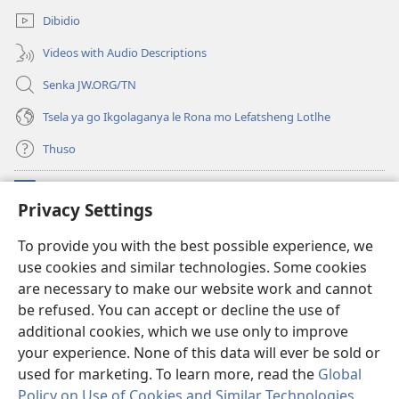
e
Dibidio
nngwe)
Videos with Audio Descriptions
Senka JW.ORG/TN
Tsela ya go Ikgolaganya le Rona mo Lefatsheng Lotlhe
Thuso
Meneelo
(e
Privacy Settings
bula
tsebe
LAEBORARI YA MO INTERNET
To provide you with the best possible experience, we
(e
e
use cookies and similar technologies. Some cookies
bula
nngwe)
®
JW Hub
tsebe
are necessary to make our website work and cannot
(e
e
bula
be refused. You can accept or decline the use of
nngwe)
App
ya
JW Library
tsebe
additional cookies, which we use only to improve
e
your experience. None of this data will ever be sold or
nngwe)
used for marketing. To learn more, read the
Global
Policy on Use of Cookies and Similar Technologies
.