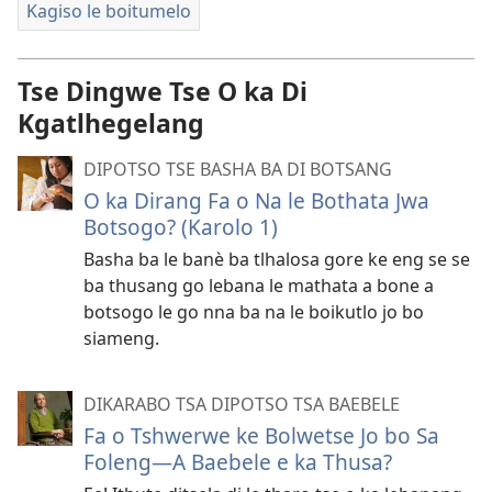
Kagiso le boitumelo
Tse Dingwe Tse O ka Di
Kgatlhegelang
DIPOTSO TSE BASHA BA DI BOTSANG
O ka Dirang Fa o Na le Bothata Jwa
Botsogo? (Karolo 1)
Basha ba le banè ba tlhalosa gore ke eng se se
ba thusang go lebana le mathata a bone a
botsogo le go nna ba na le boikutlo jo bo
siameng.
DIKARABO TSA DIPOTSO TSA BAEBELE
Fa o Tshwerwe ke Bolwetse Jo bo Sa
Foleng—A Baebele e ka Thusa?