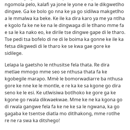
ngomola pelo, kalafi ya jone le yone e na le dikgwetlho
dingwe. Ga ke bolo go nna ke ya go sidilwa makgetlho
a le mmalwa ka beke. Ke ile ka dira karo ya me ya ntlha
e kgolo fa ke ne ke na le dingwaga di le tlhano mme fa
e sa le ka nako eo, ke dirile tse dingwe gape di le tharo.
Tse pedi tsa bofelo di ne di le boima ka gonne ke ile ka
fetsa dikgwedi di le tharo ke se kwa gae gore ke
sidilege.
Lelapa la gaetsho le nthusitse fela thata. Re dira
metlae mmogo mme seo se nthusa thata fa ke
kgobegile marapo. Mmè le bomorwadiarre ba nthusa
gore ke nne ke le montle, e re ka ke sa kgone go dira
seno ke le esi. Ke utlwisiwa botlhoko ke gore ga ke
kgone go rwala dikwaekwae. Mme ke ne ka kgona go
di rwala gangwe fela fa ke ne ke sa le ngwana, ka go
gagaba ke tsentse diatla mo ditlhakong, mme rotlhe
re ne ra swa ka ditshego!