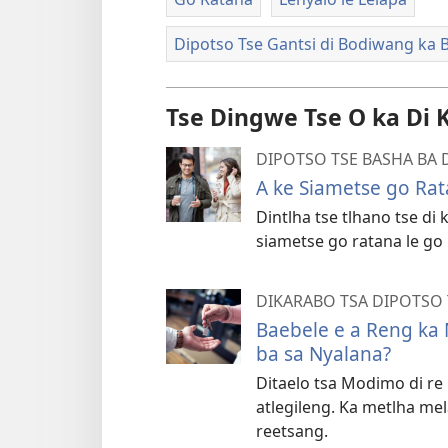
Dipotso Tse Gantsi di Bodiwang ka 
Tse Dingwe Tse O ka Di 
DIPOTSO TSE BASHA BA 
A ke Siametse go Ra
Dintlha tse tlhano tse di
siametse go ratana le go
DIKARABO TSA DIPOTSO 
Baebele e a Reng k
ba sa Nyalana?
Ditaelo tsa Modimo di re b
atlegileng. Ka metlha m
reetsang.