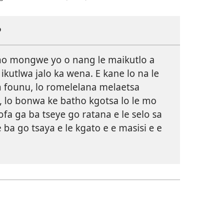
?
tho mongwe yo o nang le maikutlo a
ikutlwa jalo ka wena. E kane lo na le
 founu, lo romelelana melaetsa
, lo bonwa ke batho kgotsa lo le mo
ofa ga ba tseye go ratana e le selo sa
ba go tsaya e le kgato e e masisi e e