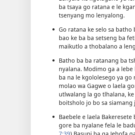
ba tsaya go ratana e le kga
tsenyang mo lenyalong.
Go ratana ke selo sa batho
bao ke ba ba setseng ba fet
maikutlo a thobalano a len
Batho ba ba ratanang ba ts
nyalana. Modimo ga a lebe
ba na le kgololesego ya go
molao wa Gagwe o laela gore
utlwalang la go tlhalana, k
boitsholo jo bo sa siamang
Baebele e laela Bakeresete
gore ba nyalane fela le ba
7:39
) Basupi ba ga Jehofa g