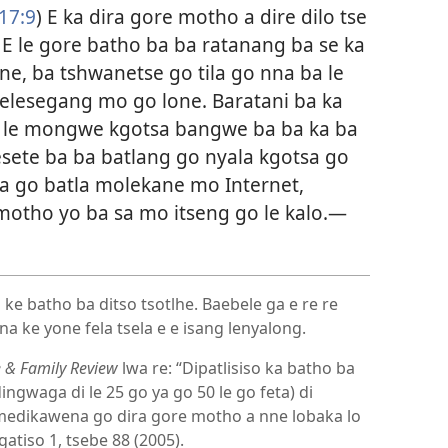
17:9
) E ka dira gore motho a dire dilo tse
. E le gore batho ba ba ratanang ba se ka
one, ba tshwanetse go tila go nna ba le
aelesegang mo go lone. Baratani ba ka
na le mongwe kgotsa bangwe ba ba ka ba
esete ba ba batlang go nyala kgotsa go
sa go batla molekane mo Internet,
motho yo ba sa mo itseng go le kalo.​—
ke batho ba ditso tsotlhe. Baebele ga e re re
a ke yone fela tsela e e isang lenyalong.
 & Family Review
lwa re: “Dipatlisiso ka batho ba
ingwaga di le 25 go ya go 50 le go feta) di
medikawena go dira gore motho a nne lobaka lo
atiso 1, tsebe 88 (2005).