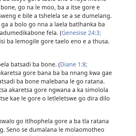
 bone, go na le moo, ba a itse gore e
weng e bile a tshelela se a se dumelang.
ga a bolo go nna a laela batlhanka ba
adumedikabone fela. (
Genesise 24:3;
sisi ba lemogile gore taelo eno e a thusa.
ela batsadi ba bone. (
Diane 1:8;
 akaretsa gore bana ba ba nnang kwa gae
atsadi ba bone malebana le go ratana.
 tsa akaretsa gore ngwana a ka simolola
se kae le gore o letleletswe go dira dilo
kwalo go itlhophela gore a ba tla ratana
ang. Seno se dumalana le molaomotheo