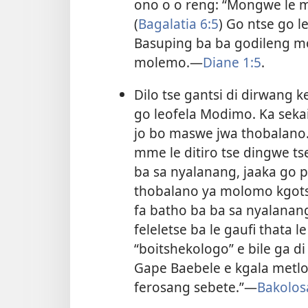
ono o o reng: “Mongwe le 
(
Bagalatia 6:5
) Go ntse go l
Basuping ba ba godileng mo 
molemo.​—
Diane 1:5
.
Dilo tse gantsi di dirwang
go leofela Modimo. Ka sekai,
jo bo maswe jwa thobalano.
mme le ditiro tse dingwe ts
ba sa nyalanang, jaaka go 
thobalano ya molomo kgots
fa batho ba ba sa nyalanang 
feleletse ba le gaufi thata l
“boitshekologo” e bile ga d
Gape Baebele e kgala metlot
ferosang sebete.”​—
Bakolos