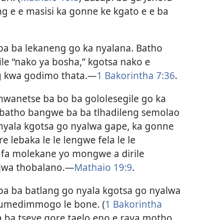
ng e e masisi ka gonne ke kgato e e ba
 ba ba lekaneng go ka nyalana. Batho
ile “nako ya bosha,” kgotsa nako e
g kwa godimo thata.​—
1 Bakorintha 7:36
.
hwanetse ba bo ba gololesegile go ka
 batho bangwe ba ba tlhadileng semolao
 nyala kgotsa go nyalwa gape, ka gonne
 lebaka le le lengwe fela le le
e fa molekane yo mongwe a dirile
 jwa thobalano.​—
Mathaio 19:9
.
 ba ba batlang go nyala kgotsa go nyalwa
dumedimmogo le bone. (
1 Bakorintha
a ba tseye gore taelo eno e raya motho