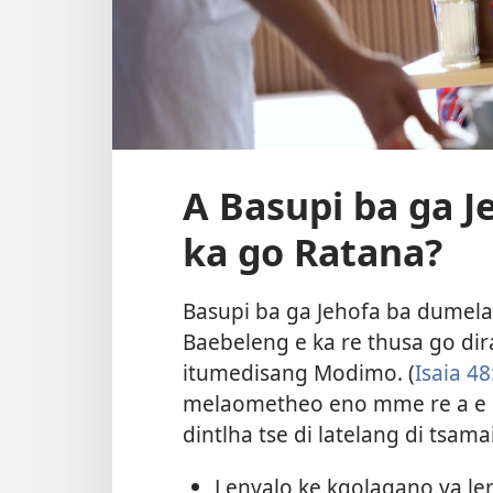
A Basupi ba ga J
ka go Ratana?
Basupi ba ga Jehofa ba dumel
Baebeleng e ka re thusa go dira
itumedisang Modimo. (
Isaia 48
melaometheo eno mme re a e 
dintlha tse di latelang di tsam
Lenyalo ke kgolagano ya leru