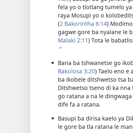
fela yo o tlotlang tumelo ya
raya Mosupi yo o kolobedits
(
2 Bakorintha 6:14
) Modimo 
gagwe gore ba nyalane le b
Malaki 2:11
) Tota le babatli
b
Bana ba tshwanetse go ikob
Bakolosa 3:20
) Taelo eno e
ba ikobele ditshwetso tsa b
Ditshwetso tseno di ka nna
go ratana a na le dingwaga t
dife fa a ratana.
Basupi ba dirisa kaelo ya Di
le gore ba tla ratana le m