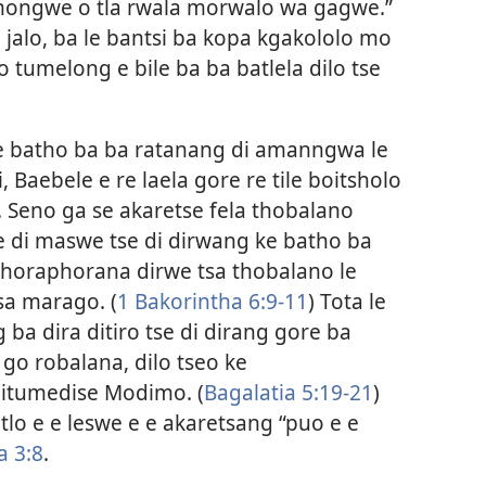
mongwe o tla rwala morwalo wa gagwe.”
e jalo, ba le bantsi ba kopa kgakololo mo
tumelong e bile ba ba batlela dilo tse
 ke batho ba ba ratanang di amanngwa le
 Baebele e re laela gore re tile boitsholo
 Seno ga se akaretse fela thobalano
e di maswe tse di dirwang ke batho ba
phoraphorana dirwe tsa thobalano le
a marago. (
1 Bakorintha 6:9-11
) Tota le
ba dira ditiro tse di dirang gore ba
e go robalana, dilo tseo ke
i itumedise Modimo. (
Bagalatia 5:19-21
)
lo e e leswe e e akaretsang “puo e e
a 3:8
.