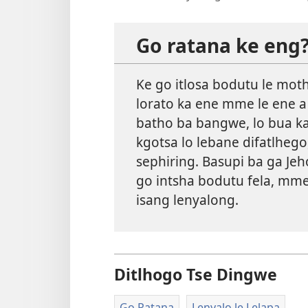
Go ratana ke eng
Ke go itlosa bodutu le mo
lorato ka ene mme le ene a 
batho ba bangwe, lo bua ka
kgotsa lo lebane difatlhego
sephiring. Basupi ba ga Jeh
go intsha bodutu fela, mme 
isang lenyalong.
Ditlhogo Tse Dingwe
Go Ratana
Lenyalo le Lelapa