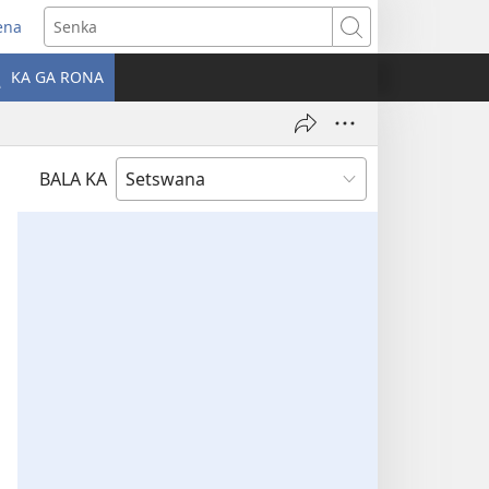
ena
Senka
la
KA GA RONA
ebe
ngwe)
BALA KA