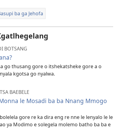
Basupi ba ga Jehofa
Kgatlhegelang
DI BOTSANG
tana?
 ka go thusang gore o itshekatsheke gore a o
 nyala kgotsa go nyalwa.
TSA BAEBELE
a Monna le Mosadi ba ba Nnang Mmogo
olelela gore re ka dira eng re nne le lenyalo le le
elao ya Modimo e solegela molemo batho ba ba e