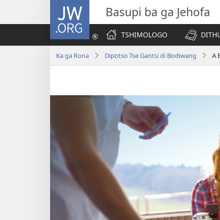
JW.ORG
Basupi ba ga Jehofa
TSHIMOLOGO
DITH
Ka ga Rona
Dipotso Tse Gantsi di Bodiwang
A 