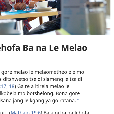
ehofa Ba na Le Melao
a gore melao le melaometheo e e mo
 ditshwetso tse di siameng le tse di
:17, 18
) Ga re a itirela melao le
ikobela mo botshelong. Bona gore
aisana jang le kgang ya go ratana.
a
ri. (
Mathaio 19:6
) Basupi ba ga Jehofa