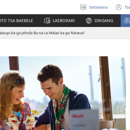
Setswana
Ts
Tlhopha
(e
puo
bu
UTO TSA BAEBELE
LAEBORARI
DIKGANG
ts
e
Basupi ba ga Jehofa Ba na Le Melao ka go Ratana?
n