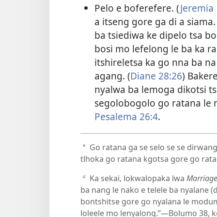
Pelo e boferefere. (
Jeremia 
a itseng gore ga di a siama
ba tsiediwa ke dipelo tsa b
bosi mo lefelong le ba ka r
itshireletsa ka go nna ba 
agang. (
Diane 28:26
) Baker
nyalwa ba lemoga dikotsi t
segolobogolo go ratana le 
Pesalema 26:4
.
Go ratana ga se selo se se dirwang 
a
tlhoka go ratana kgotsa gore go ratan
Ka sekai, lokwalopaka lwa
Marriage
b
ba nang le nako e telele ba nyalane (d
bontshitse gore go nyalana le modu
loleele mo lenyalong.”​—Bolumo 38, kg