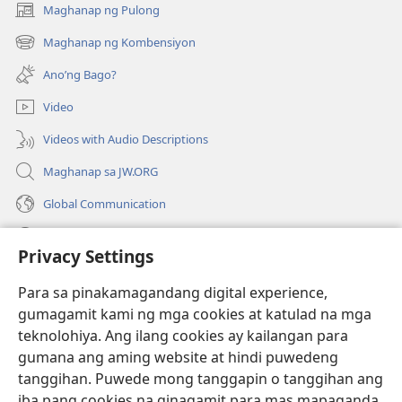
Maghanap ng Pulong
(may
bubukas
Maghanap ng Kombensiyon
(may
na
bubukas
bagong
Ano’ng Bago?
na
window)
bagong
Video
window)
Videos with Audio Descriptions
Maghanap sa JW.ORG
Global Communication
Help
Privacy Settings
Donasyon
(may
Para sa pinakamagandang digital experience,
bubukas
gumagamit kami ng mga cookies at katulad na mga
na
Watchtower ONLINE LIBRARY™
teknolohiya. Ang ilang cookies ay kailangan para
(may
bagong
gumana ang aming website at hindi puwedeng
bubukas
window)
®
JW Hub
na
tanggihan. Puwede mong tanggapin o tanggihan ang
(may
bagong
bubukas
iba pang cookies na ginagamit para mas mapaganda