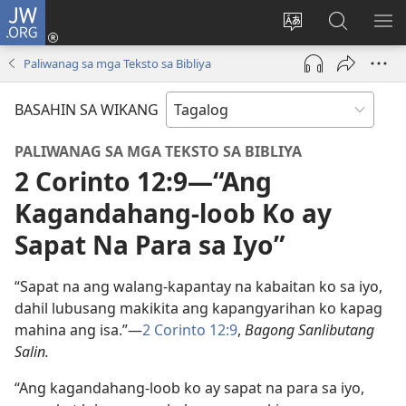
JW.ORG
Mag-
log
Baguhin
Maghana
IPA
In
ang
sa
AN
Paliwanag sa mga Teksto sa Bibliya
(may
wika
JW.ORG
ME
bubukas
ng
BASAHIN SA WIKANG
na
site
bagong
PALIWANAG SA MGA TEKSTO SA BIBLIYA
window)
2 Corinto 12:9—“Ang
Kagandahang-loob Ko ay
Sapat Na Para sa Iyo”
“Sapat na ang walang-kapantay na kabaitan ko sa iyo,
dahil lubusang makikita ang kapangyarihan ko kapag
mahina ang isa.”—
2 Corinto 12:9
,
Bagong Sanlibutang
Salin.
“Ang kagandahang-loob ko ay sapat na para sa iyo,