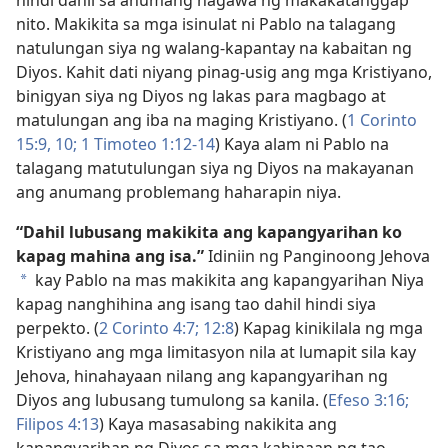
hindi dahil sa anumang nagawa ng makakatanggap
nito. Makikita sa mga isinulat ni Pablo na talagang
natulungan siya ng walang-kapantay na kabaitan ng
Diyos. Kahit dati niyang pinag-usig ang mga Kristiyano,
binigyan siya ng Diyos ng lakas para magbago at
matulungan ang iba na maging Kristiyano. (
1 Corinto
15:9, 10;
1 Timoteo 1:12-14
) Kaya alam ni Pablo na
talagang matutulungan siya ng Diyos na makayanan
ang anumang problemang haharapin niya.
“Dahil lubusang makikita ang kapangyarihan ko
kapag mahina ang isa.”
Idiniin ng Panginoong Jehova
kay Pablo na mas makikita ang kapangyarihan Niya
a
kapag nanghihina ang isang tao dahil hindi siya
perpekto. (
2 Corinto 4:7;
12:8
) Kapag kinikilala ng mga
Kristiyano ang mga limitasyon nila at lumapit sila kay
Jehova, hinahayaan nilang ang kapangyarihan ng
Diyos ang lubusang tumulong sa kanila. (
Efeso 3:16;
Filipos 4:13
) Kaya masasabing nakikita ang