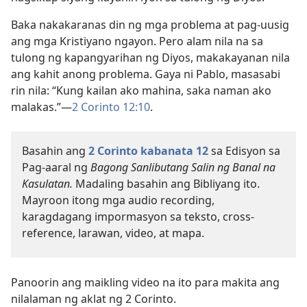
Baka nakakaranas din ng mga problema at pag-uusig
ang mga Kristiyano ngayon. Pero alam nila na sa
tulong ng kapangyarihan ng Diyos, makakayanan nila
ang kahit anong problema. Gaya ni Pablo, masasabi
rin nila: “Kung kailan ako mahina, saka naman ako
malakas.”—
2 Corinto 12:10
.
Basahin ang
2 Corinto kabanata 12
sa Edisyon sa
Pag-aaral ng
Bagong Sanlibutang Salin ng Banal na
Kasulatan.
Madaling basahin ang Bibliyang ito.
Mayroon itong mga audio recording,
karagdagang impormasyon sa teksto, cross-
reference, larawan, video, at mapa.
Panoorin ang maikling video na ito para makita ang
nilalaman ng aklat ng 2 Corinto.