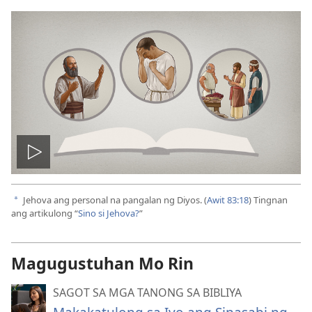
I-
play
Jehova ang personal na pangalan ng Diyos. (
Awit 83:18
) Tingnan
a
ang artikulong “
Sino si Jehova?
”
ang
Magugustuhan Mo Rin
video
SAGOT SA MGA TANONG SA BIBLIYA