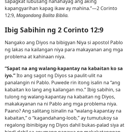
sapagkat lubusang nahahayag ang aking
kapangyarihan kapag ikaw ay mahina.”—2 Corinto
12:9,
Magandang Balita Biblia.
Ibig Sabihin ng 2 Corinto 12:9
Nangako ang Diyos na bibigyan Niya si apostol Pablo
ng lakas na kailangan niya para makayanan ang mga
problema at kahinaan niya.
“Sapat na ang walang-kapantay na kabaitan ko sa
iyo.”
Ito ang sagot ng Diyos sa paulit-ulit na
panalangin ni Pablo. Puwede rin itong isalin na “ang
kabaitan ko lang ang kailangan mo.” Ibig sabihin, sa
tulong ng walang-kapantay na kabaitan ng Diyos,
makakayanan na ni Pablo ang mga problema niya.
Paano? Ang salitang isinalin na “walang-kapantay na
kabaitan,” o “kagandahang-loob,” ay tumutukoy sa
regalong ibinibigay ng Diyos dahil bukas-palad siya at