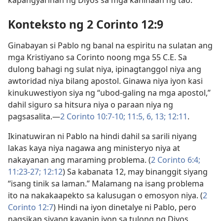
kapangyarihan ng Diyos sa mga kahinaan ng tao.
Konteksto ng 2 Corinto 12:9
Ginabayan si Pablo ng banal na espiritu na sulatan ang
mga Kristiyano sa Corinto noong mga 55 C.E. Sa
dulong bahagi ng sulat niya, ipinagtanggol niya ang
awtoridad niya bilang apostol. Ginawa niya iyon kasi
kinukuwestiyon siya ng “ubod-galing na mga apostol,”
dahil siguro sa hitsura niya o paraan niya ng
pagsasalita.—
2 Corinto 10:7-10;
11:5, 6,
13;
12:11
.
Ikinatuwiran ni Pablo na hindi dahil sa sarili niyang
lakas kaya niya nagawa ang ministeryo niya at
nakayanan ang maraming problema. (
2 Corinto 6:4;
11:23-27;
12:12
) Sa kabanata 12, may binanggit siyang
“isang tinik sa laman.” Malamang na isang problema
ito na nakakaapekto sa kalusugan o emosyon niya. (
2
Corinto 12:7
) Hindi na iyon dinetalye ni Pablo, pero
nagsikap siyang kayanin iyon sa tulong ng Diyos.