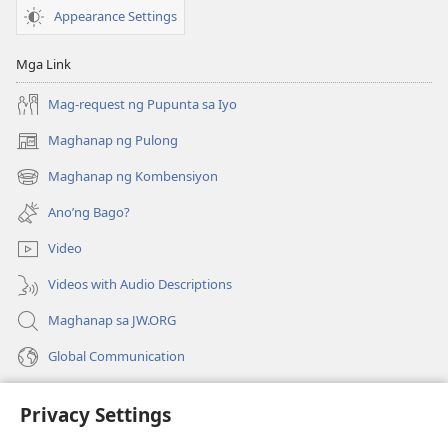
Appearance Settings
Mga Link
Mag-request ng Pupunta sa Iyo
Maghanap ng Pulong
(may
bubukas
Maghanap ng Kombensiyon
(may
na
bubukas
bagong
Ano’ng Bago?
na
window)
bagong
Video
window)
Videos with Audio Descriptions
Maghanap sa JW.ORG
Global Communication
Help
Privacy Settings
Donasyon