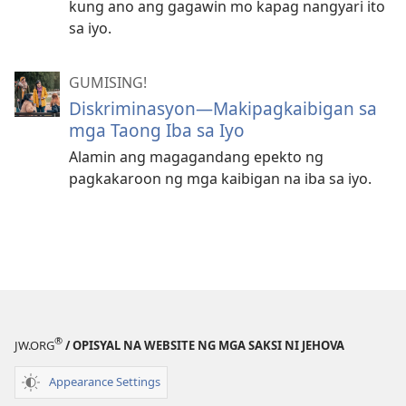
kung ano ang gagawin mo kapag nangyari ito
sa iyo.
GUMISING!
Diskriminasyon​—⁠Makipagkaibigan sa
mga Taong Iba sa Iyo
Alamin ang magagandang epekto ng
pagkakaroon ng mga kaibigan na iba sa iyo.
®
JW.ORG
/ OPISYAL NA WEBSITE NG MGA SAKSI NI JEHOVA
Appearance Settings