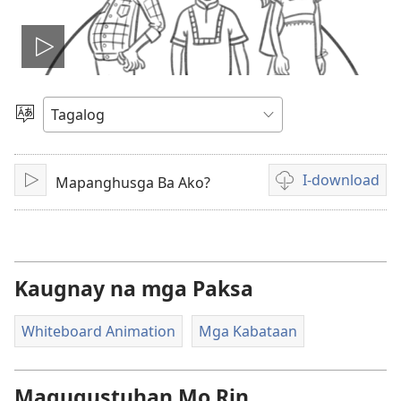
I-
play
Pumili
ng
ang
Wika
I-download
Mapanghusga Ba Ako?
I-
Mga
video
play
opsiyon
sa
pagda-
download
Kaugnay na mga Paksa
ng
video
Whiteboard Animation
Mga Kabataan
Magugustuhan Mo Rin