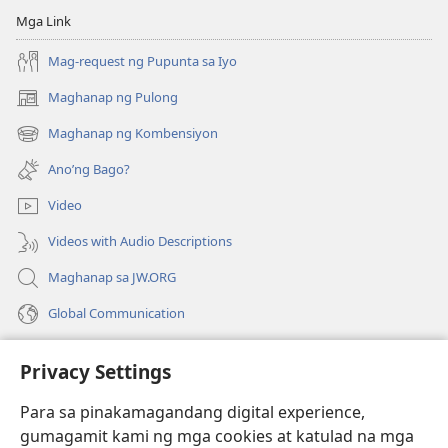
Mga Link
Mag-request ng Pupunta sa Iyo
Maghanap ng Pulong
(may
bubukas
Maghanap ng Kombensiyon
(may
na
bubukas
bagong
Ano’ng Bago?
na
window)
bagong
Video
window)
Videos with Audio Descriptions
Maghanap sa JW.ORG
Global Communication
Help
Privacy Settings
Donasyon
(may
Para sa pinakamagandang digital experience,
bubukas
gumagamit kami ng mga cookies at katulad na mga
na