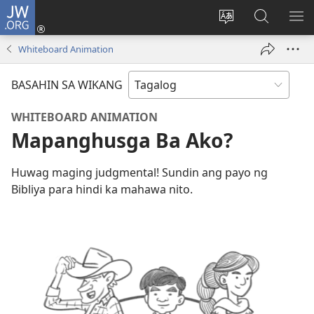
JW.ORG
Mag-
log
Baguhin
Maghana
IPA
In
ang
sa
AN
Whiteboard Animation
(may
wika
JW.ORG
ME
bubukas
ng
BASAHIN SA WIKANG
na
site
bagong
WHITEBOARD ANIMATION
window)
Mapanghusga Ba Ako?
Huwag maging judgmental! Sundin ang payo ng
Bibliya para hindi ka mahawa nito.