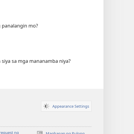
g panalangin mo?
pa siya sa mga mananamba niya?
Appearance Settings
request ng
Maghanap ng Pulong