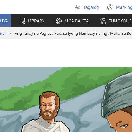
Tagalog
Mag-log
Pumili
(may
ng
bub
LIYA
LIBRARY
MGA BALITA
TUNGKOL S
wika
na
bag
ral
Ang Tunay na Pag-asa Para sa Iyong Namatay na mga Mahal sa Buh
wind