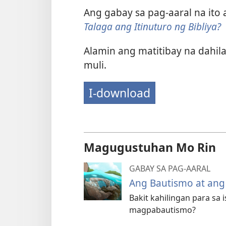
Ang gabay sa pag-aaral na ito 
Talaga ang Itinuturo ng Bibliya?
Alamin ang matitibay na dahi
muli.
I-download
Magugustuhan Mo Rin
GABAY SA PAG-AARAL
Ang Bautismo at ang
Bakit kahilingan para sa
magpabautismo?