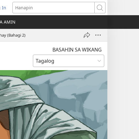
 In
Hanapin
ukas
A AMIN
ong
ay (Bahagi 2)
ow)
BASAHIN SA WIKANG