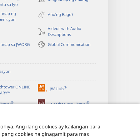
(may
ta sa Iyo
bubukas
anap ng
na
Ano’ng Bago?
ensiyon
bagong
window)
Videos with Audio
o
Descriptions
anap sa JW.ORG
Global Communication
asyon
chtower ONLINE
®
JW Hub
(may
RARY™
bubukas
®
®
na
ibrary
Watchtower Library
bagong
window)
hiya. Ang ilang cookies ay kailangan para
 pang cookies na ginagamit para mas