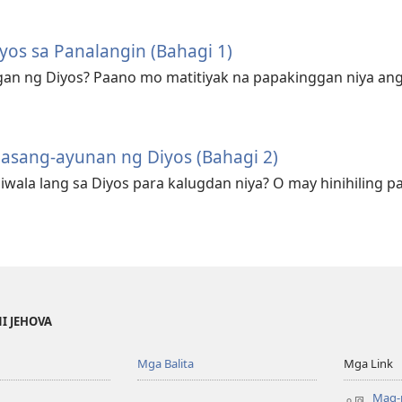
yos sa Panalangin (Bahagi 1)
gan ng Diyos? Paano mo matitiyak na papakinggan niya an
sang-ayunan ng Diyos (Bahagi 2)
wala lang sa Diyos para kalugdan niya? O may hinihiling 
NI JEHOVA
Mga Balita
Mga Link
Mag-