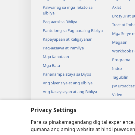
Paliwanag sa mga Teksto sa
Aklat
Bibliya
Brosyur at B
Pag-aaral sa Bibliya
Tract at Imb
Pantulong sa Pag-aaral ng Bibliya
Mga Serye ng
Kapayapaan at Kaligayahan
Magasin
Pag-aasawa at Pamilya
Workbook Pa
Mga Kabataan
Programa
Mga Bata
Index
Pananampalataya sa Diyos
Tagubilin
Ang Siyensiya at ang Bibliya
JW Broadcas
Ang Kasaysayan at ang Bibliya
Video
Musika
Privacy Settings
Audio Dram
Pagbabasa n
Para sa pinakamagandang digital experience,
Drama
gumana ang aming website at hindi puweden