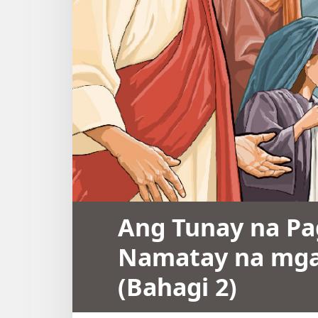
Ang Tunay na Pa
Namatay na mga
(Bahagi 2)