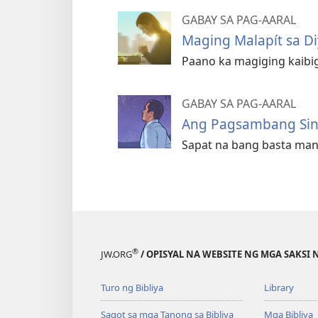
GABAY SA PAG-AARAL
Maging Malapít sa Di
Paano ka magiging kaibi
GABAY SA PAG-AARAL
Ang Pagsambang Sina
Sapat na bang basta mani
®
JW.ORG
/ OPISYAL NA WEBSITE NG MGA SAKSI 
Turo ng Bibliya
Library
Sagot sa mga Tanong sa Bibliya
Mga Bibliya