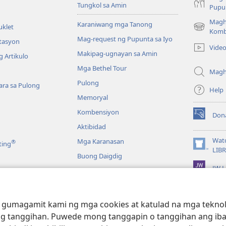
Tungkol sa Amin
Pupun
Magh
Karaniwang mga Tanong
uklet
(may
Komb
Mag-request ng Pupunta sa Iyo
bubukas
itasyon
Vide
na
Makipag-ugnayan sa Amin
 Artikulo
bagong
Mga Bethel Tour
window)
Magh
Pulong
ra sa Pulong
Help
Memoryal
Kombensiyon
Don
(may
Aktibidad
bubukas
na
Wat
Mga Karanasan
®
ting
bagong
(may
LIB
Buong Daigdig
window)
bubukas
JW L
na
bagong
a
window)
g Bibliya—Audio
 gumagamit kami ng mga cookies at katulad na mga teknolo
g tanggihan. Puwede mong tanggapin o tanggihan ang iba