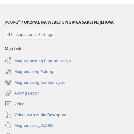
®
JW.ORG
/ OPISYAL NA WEBSITE NG MGA SAKSI NI JEHOVA
Appearance Settings
Mga Link
Mag-request ng Pupunta sa Iyo
Maghanap ng Pulong
(may
bubukas
Maghanap ng Kombensiyon
(may
na
bubukas
bagong
Ano’ng Bago?
na
window)
bagong
Video
window)
Videos with Audio Descriptions
Maghanap sa JW.ORG