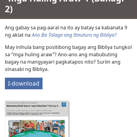
2)
Ang gabay sa pag-aaral na ito ay batay sa kabanata 9
ng aklat na
Ano Ba Talaga ang Itinuturo ng Bibliya?
May inihula bang positibong bagay ang Bibliya tungkol
sa “mga huling araw”? Ano-ano ang mabubuting
bagay na mangyayari pagkatapos nito? Suriin ang
sinasabi ng Bibliya.
I-download