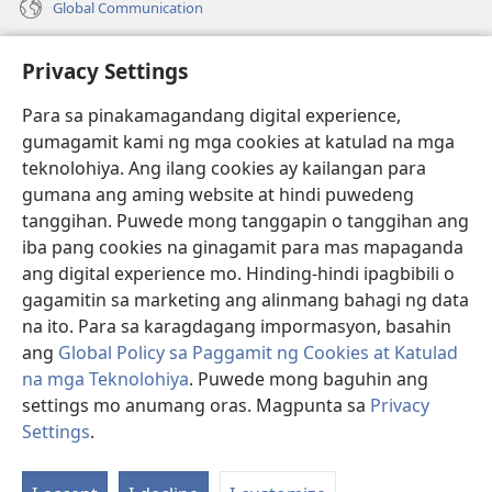
Global Communication
Help
Privacy Settings
Donasyon
(may
Para sa pinakamagandang digital experience,
bubukas
gumagamit kami ng mga cookies at katulad na mga
na
Watchtower ONLINE LIBRARY™
teknolohiya. Ang ilang cookies ay kailangan para
(may
bagong
gumana ang aming website at hindi puwedeng
bubukas
window)
®
JW Hub
na
tanggihan. Puwede mong tanggapin o tanggihan ang
(may
bagong
bubukas
iba pang cookies na ginagamit para mas mapaganda
window)
®
JW Library
na
ang digital experience mo. Hinding-hindi ipagbibili o
bagong
gagamitin sa marketing ang alinmang bahagi ng data
window)
®
Watchtower Library
na ito. Para sa karagdagang impormasyon, basahin
ang
Global Policy sa Paggamit ng Cookies at Katulad
na mga Teknolohiya
. Puwede mong baguhin ang
settings mo anumang oras. Magpunta sa
Privacy
Copyright
© 2026 Watch Tower Bible and Tract Society of Pennsylvania.
Settings
.
KASUNDUAN SA PAGGAMIT
|
PRIVACY POLICY
|
PRIVACY SETTINGS