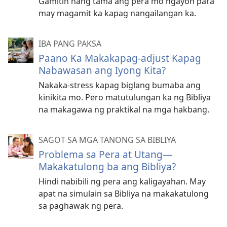
Gamitin nang tama ang pera mo ngayon para
may magamit ka kapag nangailangan ka.
IBA PANG PAKSA
Paano Ka Makakapag-adjust Kapag
Nabawasan ang Iyong Kita?
Nakaka-stress kapag biglang bumaba ang
kinikita mo. Pero matutulungan ka ng Bibliya
na makagawa ng praktikal na mga hakbang.
SAGOT SA MGA TANONG SA BIBLIYA
Problema sa Pera at Utang—
Makakatulong ba ang Bibliya?
Hindi nabibili ng pera ang kaligayahan. May
apat na simulain sa Bibliya na makakatulong
sa paghawak ng pera.