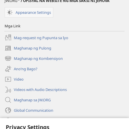
JW.ORG
/ OPISYAL NA WEBSITE NG MGA SAKSI NI JEHOVA
Appearance Settings
Mga Link
Mag-request ng Pupunta sa Iyo
Maghanap ng Pulong
(may
bubukas
Maghanap ng Kombensiyon
(may
na
bubukas
bagong
Ano’ng Bago?
na
window)
bagong
Video
window)
Videos with Audio Descriptions
Maghanap sa JW.ORG
Global Communication
Help
Privacy Settings