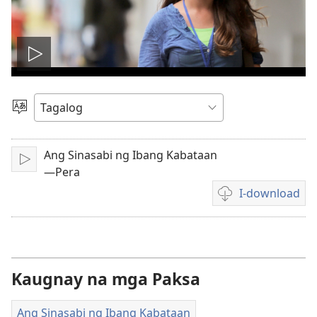
I-
play
Pumili
ng
ang
Wika
Ang Sinasabi ng Ibang Kabataan
I-
video
—Pera
play
I-download
Mga
opsiyon
sa
pagda-
download
Kaugnay na mga Paksa
ng
video
Ang Sinasabi ng Ibang Kabataan