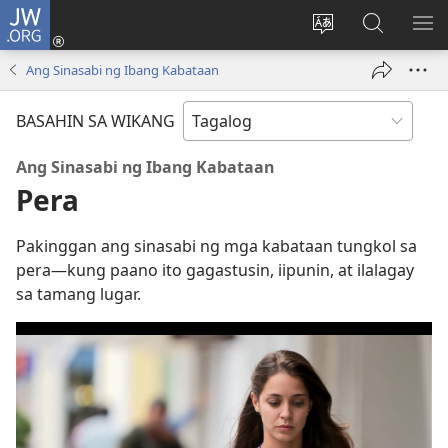
JW.ORG
Mag-
log
Baguhin
Maghana
IPA
In
ang
sa
AN
Ang Sinasabi ng Ibang Kabataan
(may
wika
JW.ORG
ME
bubukas
ng
BASAHIN SA WIKANG
na
site
bagong
Ang Sinasabi ng Ibang Kabataan
window)
Pera
Pakinggan ang sinasabi ng mga kabataan tungkol sa
pera—kung paano ito gagastusin, iipunin, at ilalagay
sa tamang lugar.