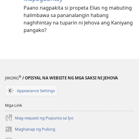
Paano nagpakita si propeta Elias ng mabuting
halimbawa sa pananalangin habang
naghihintay na tuparin ni Jehova ang Kaniyang
pangako?
®
JW.ORG
/ OPISYAL NA WEBSITE NG MGA SAKSI NI JEHOVA
Appearance Settings
Mga Link
Mag-request ng Pupunta sa Iyo
Maghanap ng Pulong
(may
bubukas