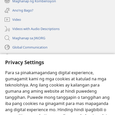
Maghanap ng Kombensiyon
(may
na
bubukas
bagong
Ano’ng Bago?
na
window)
bagong
Video
window)
Videos with Audio Descriptions
Maghanap sa JW.ORG
Global Communication
Help
Privacy Settings
Donasyon
(may
Para sa pinakamagandang digital experience,
bubukas
gumagamit kami ng mga cookies at katulad na mga
na
Watchtower ONLINE LIBRARY™
teknolohiya. Ang ilang cookies ay kailangan para
(may
bagong
gumana ang aming website at hindi puwedeng
bubukas
window)
®
JW Hub
na
tanggihan. Puwede mong tanggapin o tanggihan ang
(may
bagong
bubukas
iba pang cookies na ginagamit para mas mapaganda
window)
®
JW Library
na
ang digital experience mo. Hinding-hindi ipagbibili o
bagong