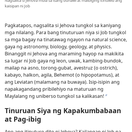
Nagsalita si Jehova mula sa isang buhawi at maibiging itinuwid ang
kaisipan ni Job
Pagkatapos, nagsalita si Jehova tungkol sa kaniyang
mga nilalang. Para bang tinuturuan niya si Job tungkol
sa mga bagay na tinatawag ngayon na natural science,
gaya ng astronomy, biology, geology, at physics.
Binanggit ni Jehova ang maraming hayop na makikita
sa lugar ni Job gaya ng leon, uwak, kambing-bundok,
mailap na asno, torong-gubat, avestruz (o ostrich),
kabayo, halkon, agila, Behemot (o hipopotamus), at
ang Leviatan (malamang na buwaya). Isip-isipin ang
napakagandang pribilehiyo na maturuan ng
Maylalang ng uniberso tungkol sa kalikasan!
b
Tinuruan Siya ng Kapakumbabaan
at Pag-ibig
Ano ang itinuturo dito ni Jehova? Kailangan ni Job na