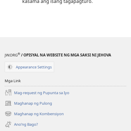
kasama ang isang tagapagturo.
®
JW.ORG
/ OPISYAL NA WEBSITE NG MGA SAKSI NI JEHOVA
Appearance Settings
Mga Link
Mag-request ng Pupunta sa Iyo
Maghanap ng Pulong
(may
bubukas
Maghanap ng Kombensiyon
(may
na
bubukas
bagong
Ano’ng Bago?
na
window)