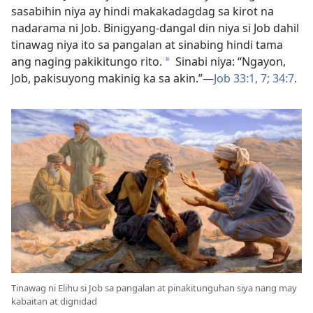
sasabihin niya ay hindi makakadagdag sa kirot na
nadarama ni Job. Binigyang-dangal din niya si Job dahil
tinawag niya ito sa pangalan at sinabing hindi tama
ang naging pakikitungo rito.
Sinabi niya: “Ngayon,
a
Job, pakisuyong makinig ka sa akin.”—
Job 33:1,
7;
34:7
.
Tinawag ni Elihu si Job sa pangalan at pinakitunguhan siya nang may
kabaitan at dignidad