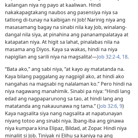
kailangan niya ng payo at kaaliwan. Hindi
nakakapagtakang naubos ang pasensiya niya sa
tatlong di-tunay na kaibigan ni Job! Narinig niya ang
masasamang bagay na sinabi nila kay Job, winalang-
dangal nila siya, at pinahina ang pananampalataya at
katapatan niya. At higit sa lahat, pinalabas nila na
masama ang Diyos. Kaya sa wakas, hindi na niya
napigilan ang sarili niya na magsalita!—
Job 32:2-4,
18
.
“Bata ako,” ang sabi niya, “at kayo ay matatanda na.
Kaya bilang paggalang ay nagpigil ako, at hindi ako
nangahas na magsabi ng nalalaman ko.” Pero hindi na
niya nagawang manahimik. Sinabi pa niya: “Hindi lang
edad ang nagpaparunong sa tao, at hindi lang ang
matatanda ang nakauunawa ng tama.” (
Job 32:6,
9
)
Kaya nagsalita siya nang nagsalita at napatunayan
niyang totoo ang sinabi niya. Ibang-iba ang ginawa
niya kumpara kina Elipaz, Bildad, at Zopar. Hindi niya
minaliit si Job. Tiniyak ni Elihu sa kaniya na ang