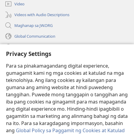
bagong
Video
window)
Videos with Audio Descriptions
Maghanap sa JW.ORG
Global Communication
Help
Privacy Settings
Donasyon
(may
Para sa pinakamagandang digital experience,
bubukas
gumagamit kami ng mga cookies at katulad na mga
na
Watchtower ONLINE LIBRARY™
teknolohiya. Ang ilang cookies ay kailangan para
(may
bagong
gumana ang aming website at hindi puwedeng
bubukas
window)
®
JW Hub
na
tanggihan. Puwede mong tanggapin o tanggihan ang
(may
bagong
bubukas
iba pang cookies na ginagamit para mas mapaganda
window)
®
JW Library
na
ang digital experience mo. Hinding-hindi ipagbibili o
bagong
gagamitin sa marketing ang alinmang bahagi ng data
window)
®
Watchtower Library
na ito. Para sa karagdagang impormasyon, basahin
ang
Global Policy sa Paggamit ng Cookies at Katulad