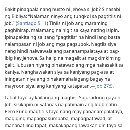
Bakit pinagpala nang husto ni Jehova si Job? Sinasabi
ng Bibliya: “Nalaman ninyo ang tungkol sa pagtitiis ni
Job.” (
Santiago 5:11
) Tiniis ni Job ang maraming
paghihirap, malamang na higit sa kaya nating isipin.
Ipinapakita ng salitang “pagtitiis” na hindi lang basta
nalampasan ni Job ang mga pagsubok. Nagtiis siya
nang hindi naiwawala ang pananampalataya at pag-
ibig kay Jehova. Sa halip na magalit at magkimkim ng
galit, lubusan niyang pinatawad ang mga nakasakit sa
kaniya. Nanghawakan siya sa kaniyang pag-asa at
iningatan niya ang pinakamahalagang bagay na
mayroon siya, ang kaniyang katapatan.—
Job 27:5
.
Lahat tayo ay kailangang magtiis. Siguradong gaya ni
Job, sisikapin ni Satanas na pahinain ang loob natin.
Pero kung magtitiis tayo nang may pananampalataya,
magiging mapagpakumbaba, mapagpatawad, at
mananatiling tapat, makakapanghawakan din tayo sa