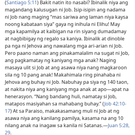
(
Santiago 5:11
) Bakit natin ito nasabi? Ibinalik niya ang
magandang kalusugan ni Job. Isip-isipin ang nadama
ni Job nang maging “mas sariwa ang laman niya kaysa
noong kabataan siya” gaya ng inihula ni Elihu! May
mga kapamilya at kaibigan na rin siyang dumadamay
at nagbibigay ng regalo sa kaniya. Ibinalik at dinoble
pa nga ni Jehova ang nawalang mga ari-arian ni Job.
Pero paano naman ang pinakamalalim na sugat ni Job,
ang pagkamatay ng kaniyang mga anak? Naging
masaya ulit si Job at ang asawa niya nang magkaroon
sila ng 10 pang anak! Makahimala ring pinahaba ni
Jehova ang buhay ni Job. Nabuhay pa siya ng 140 taon,
at nakita niya ang kaniyang mga anak at apo—apat na
henerasyon. “Nang bandang huli, namatay si Job,
matapos masiyahan sa mahabang buhay.” (
Job 42:10-
17
) At sa Paraiso, makakasamang muli ni Job at ng
asawa niya ang kanilang pamilya, kasama na ang 10
nilang anak na inagaw sa kanila ni Satanas.—
Juan 5:28,
29
.