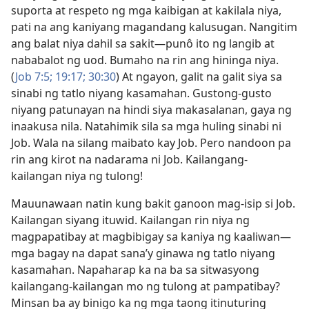
suporta at respeto ng mga kaibigan at kakilala niya,
pati na ang kaniyang magandang kalusugan. Nangitim
ang balat niya dahil sa sakit—punô ito ng langib at
nababalot ng uod. Bumaho na rin ang hininga niya.
(
Job 7:5;
19:17;
30:30
) At ngayon, galit na galit siya sa
sinabi ng tatlo niyang kasamahan. Gustong-gusto
niyang patunayan na hindi siya makasalanan, gaya ng
inaakusa nila. Natahimik sila sa mga huling sinabi ni
Job. Wala na silang maibato kay Job. Pero nandoon pa
rin ang kirot na nadarama ni Job. Kailangang-
kailangan niya ng tulong!
Mauunawaan natin kung bakit ganoon mag-isip si Job.
Kailangan siyang ituwid. Kailangan rin niya ng
magpapatibay at magbibigay sa kaniya ng kaaliwan—
mga bagay na dapat sana’y ginawa ng tatlo niyang
kasamahan. Napaharap ka na ba sa sitwasyong
kailangang-kailangan mo ng tulong at pampatibay?
Minsan ba ay binigo ka ng mga taong itinuturing