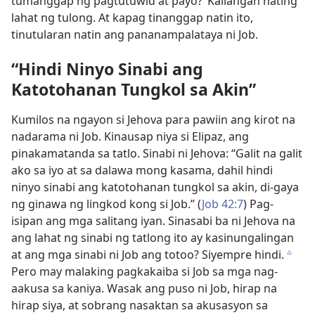
tumanggap ng pagtutuwid at payo?’ Kailangan nating
lahat ng tulong. At kapag tinanggap natin ito,
tinutularan natin ang pananampalataya ni Job.
“Hindi Ninyo Sinabi ang
Katotohanan Tungkol sa Akin”
Kumilos na ngayon si Jehova para pawiin ang kirot na
nadarama ni Job. Kinausap niya si Elipaz, ang
pinakamatanda sa tatlo. Sinabi ni Jehova: “Galit na galit
ako sa iyo at sa dalawa mong kasama, dahil hindi
ninyo sinabi ang katotohanan tungkol sa akin, di-gaya
ng ginawa ng lingkod kong si Job.” (
Job 42:7
) Pag-
isipan ang mga salitang iyan. Sinasabi ba ni Jehova na
ang lahat ng sinabi ng tatlong ito ay kasinungalingan
at ang mga sinabi ni Job ang totoo? Siyempre hindi.
c
Pero may malaking pagkakaiba si Job sa mga nag-
aakusa sa kaniya. Wasak ang puso ni Job, hirap na
hirap siya, at sobrang nasaktan sa akusasyon sa