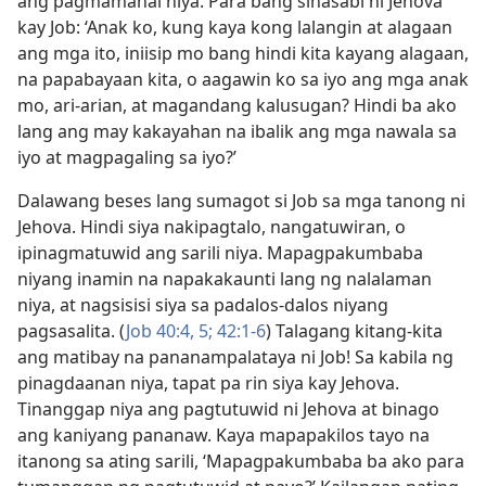
ang pagmamahal niya. Para bang sinasabi ni Jehova
kay Job: ‘Anak ko, kung kaya kong lalangin at alagaan
ang mga ito, iniisip mo bang hindi kita kayang alagaan,
na papabayaan kita, o aagawin ko sa iyo ang mga anak
mo, ari-arian, at magandang kalusugan? Hindi ba ako
lang ang may kakayahan na ibalik ang mga nawala sa
iyo at magpagaling sa iyo?’
Dalawang beses lang sumagot si Job sa mga tanong ni
Jehova. Hindi siya nakipagtalo, nangatuwiran, o
ipinagmatuwid ang sarili niya. Mapagpakumbaba
niyang inamin na napakakaunti lang ng nalalaman
niya, at nagsisisi siya sa padalos-dalos niyang
pagsasalita. (
Job 40:4, 5;
42:1-6
) Talagang kitang-kita
ang matibay na pananampalataya ni Job! Sa kabila ng
pinagdaanan niya, tapat pa rin siya kay Jehova.
Tinanggap niya ang pagtutuwid ni Jehova at binago
ang kaniyang pananaw. Kaya mapapakilos tayo na
itanong sa ating sarili, ‘Mapagpakumbaba ba ako para