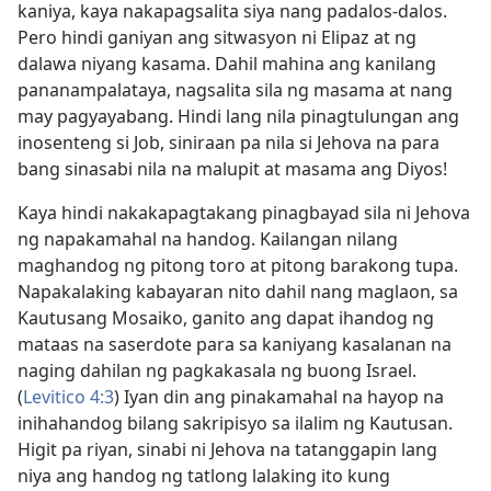
kaniya, kaya nakapagsalita siya nang padalos-dalos.
Pero hindi ganiyan ang sitwasyon ni Elipaz at ng
dalawa niyang kasama. Dahil mahina ang kanilang
pananampalataya, nagsalita sila ng masama at nang
may pagyayabang. Hindi lang nila pinagtulungan ang
inosenteng si Job, siniraan pa nila si Jehova na para
bang sinasabi nila na malupit at masama ang Diyos!
Kaya hindi nakakapagtakang pinagbayad sila ni Jehova
ng napakamahal na handog. Kailangan nilang
maghandog ng pitong toro at pitong barakong tupa.
Napakalaking kabayaran nito dahil nang maglaon, sa
Kautusang Mosaiko, ganito ang dapat ihandog ng
mataas na saserdote para sa kaniyang kasalanan na
naging dahilan ng pagkakasala ng buong Israel.
(
Levitico 4:3
) Iyan din ang pinakamahal na hayop na
inihahandog bilang sakripisyo sa ilalim ng Kautusan.
Higit pa riyan, sinabi ni Jehova na tatanggapin lang
niya ang handog ng tatlong lalaking ito kung