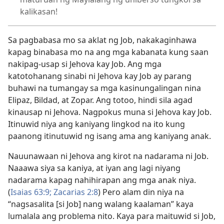
kalikasan!
Sa pagbabasa mo sa aklat ng Job, nakakaginhawa
kapag binabasa mo na ang mga kabanata kung saan
nakipag-usap si Jehova kay Job. Ang mga
katotohanang sinabi ni Jehova kay Job ay parang
buhawi na tumangay sa mga kasinungalingan nina
Elipaz, Bildad, at Zopar. Ang totoo, hindi sila agad
kinausap ni Jehova. Nagpokus muna si Jehova kay Job.
Itinuwid niya ang kaniyang lingkod na ito kung
paanong itinutuwid ng isang ama ang kaniyang anak.
Nauunawaan ni Jehova ang kirot na nadarama ni Job.
Naaawa siya sa kaniya, at iyan ang lagi niyang
nadarama kapag nahihirapan ang mga anak niya.
(
Isaias 63:9;
Zacarias 2:8
) Pero alam din niya na
“nagsasalita [si Job] nang walang kaalaman” kaya
lumalala ang problema nito. Kaya para maituwid si Job,