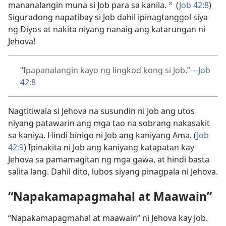
mananalangin muna si Job para sa kanila.
(
Job 42:8
)
d
Siguradong napatibay si Job dahil ipinagtanggol siya
ng Diyos at nakita niyang nanaig ang katarungan ni
Jehova!
“Ipapanalangin kayo ng lingkod kong si Job.”—
Job
42:8
Nagtitiwala si Jehova na susundin ni Job ang utos
niyang patawarin ang mga tao na sobrang nakasakit
sa kaniya. Hindi binigo ni Job ang kaniyang Ama. (
Job
42:9
) Ipinakita ni Job ang kaniyang katapatan kay
Jehova sa pamamagitan ng mga gawa, at hindi basta
salita lang. Dahil dito, lubos siyang pinagpala ni Jehova.
“Napakamapagmahal at Maawain”
“Napakamapagmahal at maawain” ni Jehova kay Job.