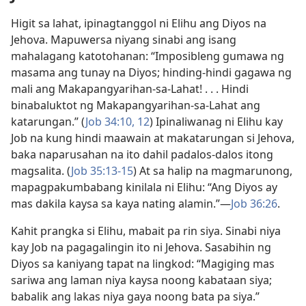
Higit sa lahat, ipinagtanggol ni Elihu ang Diyos na
Jehova. Mapuwersa niyang sinabi ang isang
mahalagang katotohanan: “Imposibleng gumawa ng
masama ang tunay na Diyos; hinding-hindi gagawa ng
mali ang Makapangyarihan-sa-Lahat! . . . Hindi
binabaluktot ng Makapangyarihan-sa-Lahat ang
katarungan.” (
Job 34:10,
12
) Ipinaliwanag ni Elihu kay
Job na kung hindi maawain at makatarungan si Jehova,
baka naparusahan na ito dahil padalos-dalos itong
magsalita. (
Job 35:13-15
) At sa halip na magmarunong,
mapagpakumbabang kinilala ni Elihu: “Ang Diyos ay
mas dakila kaysa sa kaya nating alamin.”—
Job 36:26
.
Kahit prangka si Elihu, mabait pa rin siya. Sinabi niya
kay Job na pagagalingin ito ni Jehova. Sasabihin ng
Diyos sa kaniyang tapat na lingkod: “Magiging mas
sariwa ang laman niya kaysa noong kabataan siya;
babalik ang lakas niya gaya noong bata pa siya.”