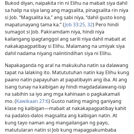
Bukod diyan, naipakita rin ni Elihu na mabait siya dahil
sa halip na siya lang ang magsalita, pinagsalita rin niya
si Job. “Magsalita ka,” ang sabi niya, “dahil gusto kong
mapatunayang tama ka.” (
Job 33:25,
32
) Pero hindi
sumagot si Job. Pakiramdam niya, hindi niya
kailangang ipagtanggol ang sarili niya dahil mabait at
nakakapagpatibay si Elihu. Malamang na umiyak siya
dahil nadama niyang naiintindihan siya ni Elihu.
Napakaganda ng aral na makukuha natin sa dalawang
tapat na lalaking ito. Matututuhan natin kay Elihu kung
paano natin papayuhan at papatibayin ang iba. At ang
isang tunay na kaibigan ay hindi magdadalawang-isip
na sabihin sa iyo ang mga kahinaan o pagkakamali
mo. (
Kawikaan 27:6
) Gusto nating maging ganiyang
klase ng kaibigan—mabait at nakakapagpatibay kahit
na padalos-dalos magsalita ang kaibigan natin. At
kung tayo naman ang mangailangan ng payo,
matutularan natin si Job kung mapagpakumbaba