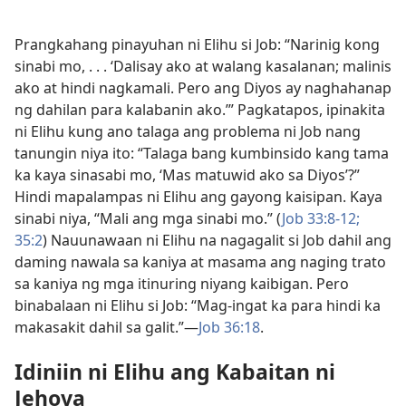
Prangkahang pinayuhan ni Elihu si Job: “Narinig kong
sinabi mo, . . . ‘Dalisay ako at walang kasalanan; malinis
ako at hindi nagkamali. Pero ang Diyos ay naghahanap
ng dahilan para kalabanin ako.’” Pagkatapos, ipinakita
ni Elihu kung ano talaga ang problema ni Job nang
tanungin niya ito: “Talaga bang kumbinsido kang tama
ka kaya sinasabi mo, ‘Mas matuwid ako sa Diyos’?”
Hindi mapalampas ni Elihu ang gayong kaisipan. Kaya
sinabi niya, “Mali ang mga sinabi mo.” (
Job 33:8-12;
35:2
) Nauunawaan ni Elihu na nagagalit si Job dahil ang
daming nawala sa kaniya at masama ang naging trato
sa kaniya ng mga itinuring niyang kaibigan. Pero
binabalaan ni Elihu si Job: “Mag-ingat ka para hindi ka
makasakit dahil sa galit.”—
Job 36:18
.
Idiniin ni Elihu ang Kabaitan ni
Jehova