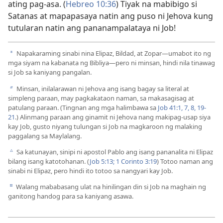
ating pag-asa. (
Hebreo 10:36
) Tiyak na mabibigo si
Satanas at mapapasaya natin ang puso ni Jehova kung
tutularan natin ang pananampalataya ni Job!
Napakaraming sinabi nina Elipaz, Bildad, at Zopar—umabot ito ng
a
mga siyam na kabanata ng Bibliya—pero ni minsan, hindi nila tinawag
si Job sa kaniyang pangalan.
Minsan, inilalarawan ni Jehova ang isang bagay sa literal at
b
simpleng paraan, may pagkakataon naman, sa makasagisag at
patulang paraan. (Tingnan ang mga halimbawa sa
Job 41:1,
7, 8,
19-
21
.) Alinmang paraan ang ginamit ni Jehova nang makipag-usap siya
kay Job, gusto niyang tulungan si Job na magkaroon ng malaking
paggalang sa Maylalang.
Sa katunayan, sinipi ni apostol Pablo ang isang pananalita ni Elipaz
c
bilang isang katotohanan. (
Job 5:13;
1 Corinto 3:19
) Totoo naman ang
sinabi ni Elipaz, pero hindi ito totoo sa nangyari kay Job.
Walang mababasang ulat na hinilingan din si Job na maghain ng
d
ganitong handog para sa kaniyang asawa.