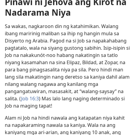
Pinawi ni Jehova ang Kirot na
Nadarama Niya
Sa wakas, nagkaroon din ng katahimikan. Walang
ibang maririnig maliban sa ihip ng hangin mula sa
Disyerto ng Arabia. Pagod na si Job sa napakahabang
pagtatalo, wala na siyang gustong sabihin. Isip-isipin si
Job na nakakunót-noo habang nakatingin sa tatlo
niyang kasamahan na sina Elipaz, Bildad, at Zopar, na
para bang pinagsasalita niya pa sila. Pero hindi man
lang sila makatingin nang deretso sa kaniya dahil alam
nilang walang nagawa ang kanilang mga
pangangatuwiran, masasakit, at “walang-saysay” na
salita. (
Job 16:3
) Mas lalo lang naging determinado si
Job na maging tapat!
Alam ni Job na hindi nawala ang katapatan niya kahit
na napakaraming nawala sa kaniya. Wala na ang
kaniyang mga ari-arian, ang kaniyang 10 anak, ang