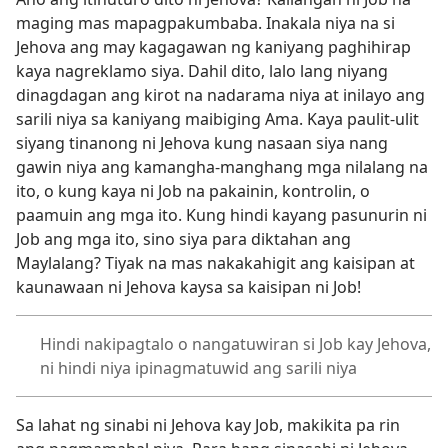
maging mas mapagpakumbaba. Inakala niya na si
Jehova ang may kagagawan ng kaniyang paghihirap
kaya nagreklamo siya. Dahil dito, lalo lang niyang
dinagdagan ang kirot na nadarama niya at inilayo ang
sarili niya sa kaniyang maibiging Ama. Kaya paulit-ulit
siyang tinanong ni Jehova kung nasaan siya nang
gawin niya ang kamangha-manghang mga nilalang na
ito, o kung kaya ni Job na pakainin, kontrolin, o
paamuin ang mga ito. Kung hindi kayang pasunurin ni
Job ang mga ito, sino siya para diktahan ang
Maylalang? Tiyak na mas nakakahigit ang kaisipan at
kaunawaan ni Jehova kaysa sa kaisipan ni Job!
Hindi nakipagtalo o nangatuwiran si Job kay Jehova,
ni hindi niya ipinagmatuwid ang sarili niya
Sa lahat ng sinabi ni Jehova kay Job, makikita pa rin