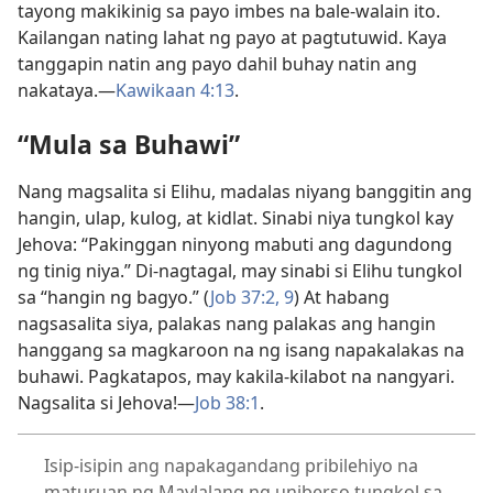
tayong makikinig sa payo imbes na bale-walain ito.
Kailangan nating lahat ng payo at pagtutuwid. Kaya
tanggapin natin ang payo dahil buhay natin ang
nakataya.—
Kawikaan 4:13
.
“Mula sa Buhawi”
Nang magsalita si Elihu, madalas niyang banggitin ang
hangin, ulap, kulog, at kidlat. Sinabi niya tungkol kay
Jehova: “Pakinggan ninyong mabuti ang dagundong
ng tinig niya.” Di-nagtagal, may sinabi si Elihu tungkol
sa “hangin ng bagyo.” (
Job 37:2,
9
) At habang
nagsasalita siya, palakas nang palakas ang hangin
hanggang sa magkaroon na ng isang napakalakas na
buhawi. Pagkatapos, may kakila-kilabot na nangyari.
Nagsalita si Jehova!—
Job 38:1
.
Isip-isipin ang napakagandang pribilehiyo na
maturuan ng Maylalang ng uniberso tungkol sa