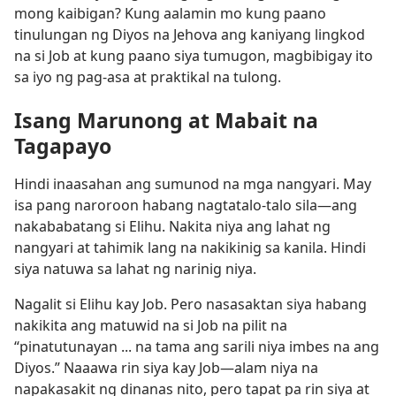
mong kaibigan? Kung aalamin mo kung paano
tinulungan ng Diyos na Jehova ang kaniyang lingkod
na si Job at kung paano siya tumugon, magbibigay ito
sa iyo ng pag-asa at praktikal na tulong.
Isang Marunong at Mabait na
Tagapayo
Hindi inaasahan ang sumunod na mga nangyari. May
isa pang naroroon habang nagtatalo-talo sila—ang
nakababatang si Elihu. Nakita niya ang lahat ng
nangyari at tahimik lang na nakikinig sa kanila. Hindi
siya natuwa sa lahat ng narinig niya.
Nagalit si Elihu kay Job. Pero nasasaktan siya habang
nakikita ang matuwid na si Job na pilit na
“pinatutunayan ... na tama ang sarili niya imbes na ang
Diyos.” Naaawa rin siya kay Job—alam niya na
napakasakit ng dinanas nito, pero tapat pa rin siya at