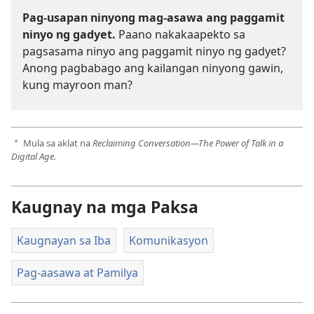
Pag-usapan ninyong mag-asawa ang paggamit
ninyo ng gadyet.
Paano nakakaapekto sa
pagsasama ninyo ang paggamit ninyo ng gadyet?
Anong pagbabago ang kailangan ninyong gawin,
kung mayroon man?
Mula sa aklat na
Reclaiming Conversation—The Power of Talk in a
a
Digital Age.
Kaugnay na mga Paksa
Kaugnayan sa Iba
Komunikasyon
Pag-aasawa at Pamilya