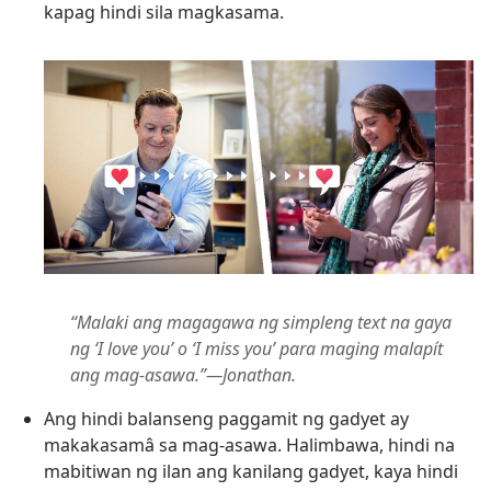
kapag hindi sila magkasama.
“Malaki ang magagawa ng simpleng text na gaya
ng ‘I love you’ o ‘I miss you’ para maging malapít
ang mag-asawa.”​—Jonathan.
Ang hindi balanseng paggamit ng gadyet ay
makakasamâ sa mag-asawa. Halimbawa, hindi na
mabitiwan ng ilan ang kanilang gadyet, kaya hindi