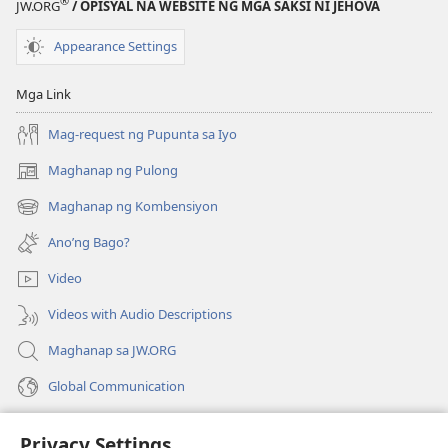
®
JW.ORG
/ OPISYAL NA WEBSITE NG MGA SAKSI NI JEHOVA
Appearance Settings
Mga Link
Mag-request ng Pupunta sa Iyo
Maghanap ng Pulong
(may
bubukas
Maghanap ng Kombensiyon
(may
na
bubukas
bagong
Ano’ng Bago?
na
window)
bagong
Video
window)
Videos with Audio Descriptions
Maghanap sa JW.ORG
Global Communication
Help
Privacy Settings