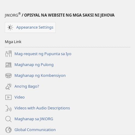
®
JW.ORG
/ OPISYAL NA WEBSITE NG MGA SAKSI NI JEHOVA
Appearance Settings
Mga Link
Mag-request ng Pupunta sa Iyo
Maghanap ng Pulong
(may
bubukas
Maghanap ng Kombensiyon
(may
na
bubukas
bagong
Ano’ng Bago?
na
window)
bagong
Video
window)
Videos with Audio Descriptions
Maghanap sa JW.ORG
Global Communication