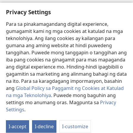
Help
Privacy Settings
Donasyon
(may
Para sa pinakamagandang digital experience,
bubukas
gumagamit kami ng mga cookies at katulad na mga
na
Watchtower ONLINE LIBRARY™
teknolohiya. Ang ilang cookies ay kailangan para
(may
bagong
gumana ang aming website at hindi puwedeng
bubukas
window)
®
JW Hub
na
tanggihan. Puwede mong tanggapin o tanggihan ang
(may
bagong
bubukas
iba pang cookies na ginagamit para mas mapaganda
window)
®
JW Library
na
ang digital experience mo. Hinding-hindi ipagbibili o
bagong
gagamitin sa marketing ang alinmang bahagi ng data
window)
®
Watchtower Library
na ito. Para sa karagdagang impormasyon, basahin
ang
Global Policy sa Paggamit ng Cookies at Katulad
na mga Teknolohiya
. Puwede mong baguhin ang
settings mo anumang oras. Magpunta sa
Privacy
Copyright
© 2026 Watch Tower Bible and Tract Society of Pennsylvania.
Settings
.
KASUNDUAN SA PAGGAMIT
|
PRIVACY POLICY
|
PRIVACY SETTINGS
I-accept
I-decline
I-customize