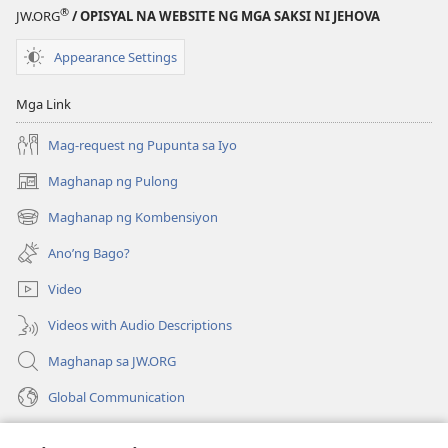
®
JW.ORG
/ OPISYAL NA WEBSITE NG MGA SAKSI NI JEHOVA
Appearance Settings
Mga Link
Mag-request ng Pupunta sa Iyo
Maghanap ng Pulong
(may
bubukas
Maghanap ng Kombensiyon
(may
na
bubukas
bagong
Ano’ng Bago?
na
window)
bagong
Video
window)
Videos with Audio Descriptions
Maghanap sa JW.ORG
Global Communication
Help