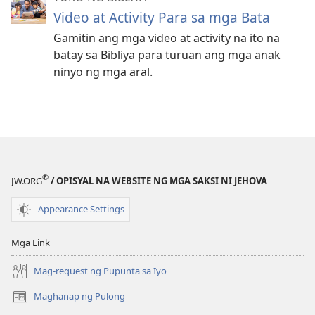
Video at Activity Para sa mga Bata
Gamitin ang mga video at activity na ito na
batay sa Bibliya para turuan ang mga anak
ninyo ng mga aral.
®
JW.ORG
/ OPISYAL NA WEBSITE NG MGA SAKSI NI JEHOVA
Appearance Settings
Mga Link
Mag-request ng Pupunta sa Iyo
Maghanap ng Pulong
(may