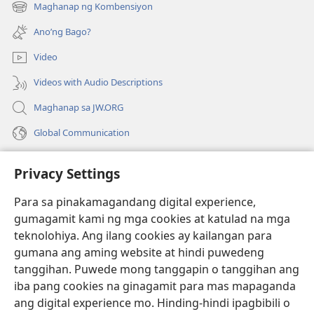
bubukas
Maghanap ng Kombensiyon
(may
na
bubukas
bagong
Ano’ng Bago?
na
window)
bagong
Video
window)
Videos with Audio Descriptions
Maghanap sa JW.ORG
Global Communication
Help
Privacy Settings
Donasyon
(may
Para sa pinakamagandang digital experience,
bubukas
gumagamit kami ng mga cookies at katulad na mga
na
Watchtower ONLINE LIBRARY™
teknolohiya. Ang ilang cookies ay kailangan para
(may
bagong
gumana ang aming website at hindi puwedeng
bubukas
window)
®
JW Hub
na
tanggihan. Puwede mong tanggapin o tanggihan ang
(may
bagong
bubukas
iba pang cookies na ginagamit para mas mapaganda
window)
®
JW Library
na
ang digital experience mo. Hinding-hindi ipagbibili o
bagong