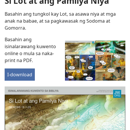
Si Lot at ang Pamilya Niya
Basahin ang tungkol kay Lot, sa asawa niya at mga
anak na babae, at sa pagkawasak ng Sodoma at
Gomorra.
Basahin ang
isinalarawang kuwento
online o mula sa naka-
print na PDF.
I-download