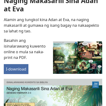
Naging Makasarili Sina Adan
at Eva
Alamin ang tungkol kina Adan at Eva, na naging
makasarili at gumawa ng isang bagay na nakaapekto
sa lahat ng tao.
Basahin ang
isinalarawang kuwento
online o mula sa naka-
print na PDF.
I-download