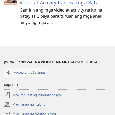
Video at Activity Para sa mga Bata
Gamitin ang mga video at activity na ito na
batay sa Bibliya para turuan ang mga anak
ninyo ng mga aral.
®
JW.ORG
/ OPISYAL NA WEBSITE NG MGA SAKSI NI JEHOVA
Appearance Settings
Mga Link
Mag-request ng Pupunta sa Iyo
Maghanap ng Pulong
(may
bubukas
Maghanap ng Kombensiyon