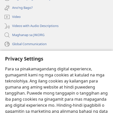
(may
na
bubukas
bagong
Ano’ng Bago?
na
window)
bagong
Video
window)
Videos with Audio Descriptions
Maghanap sa JW.ORG
Global Communication
Help
Privacy Settings
Donasyon
(may
Para sa pinakamagandang digital experience,
bubukas
gumagamit kami ng mga cookies at katulad na mga
na
Watchtower ONLINE LIBRARY™
teknolohiya. Ang ilang cookies ay kailangan para
(may
bagong
gumana ang aming website at hindi puwedeng
bubukas
window)
®
JW Hub
na
tanggihan. Puwede mong tanggapin o tanggihan ang
(may
bagong
bubukas
iba pang cookies na ginagamit para mas mapaganda
window)
®
JW Library
na
ang digital experience mo. Hinding-hindi ipagbibili o
bagong
gagamitin sa marketing ang alinmang bahagi ng data
window)
®