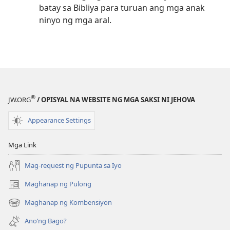
batay sa Bibliya para turuan ang mga anak
ninyo ng mga aral.
®
JW.ORG
/ OPISYAL NA WEBSITE NG MGA SAKSI NI JEHOVA
Appearance Settings
Mga Link
Mag-request ng Pupunta sa Iyo
Maghanap ng Pulong
(may
bubukas
Maghanap ng Kombensiyon
(may
na
bubukas
bagong
Ano’ng Bago?
na
window)