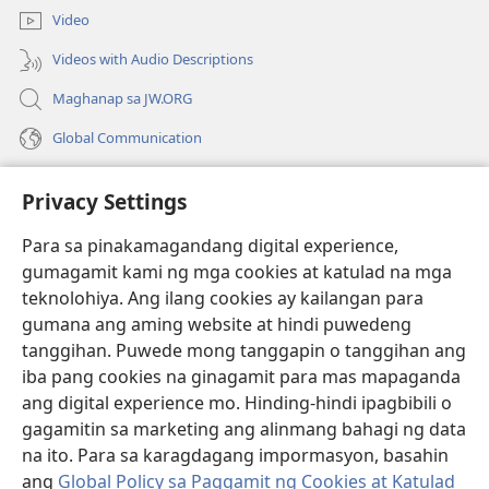
bagong
Video
window)
Videos with Audio Descriptions
Maghanap sa JW.ORG
Global Communication
Help
Privacy Settings
Donasyon
(may
Para sa pinakamagandang digital experience,
bubukas
gumagamit kami ng mga cookies at katulad na mga
na
Watchtower ONLINE LIBRARY™
teknolohiya. Ang ilang cookies ay kailangan para
(may
bagong
gumana ang aming website at hindi puwedeng
bubukas
window)
®
JW Hub
na
tanggihan. Puwede mong tanggapin o tanggihan ang
(may
bagong
bubukas
iba pang cookies na ginagamit para mas mapaganda
window)
®
JW Library
na
ang digital experience mo. Hinding-hindi ipagbibili o
bagong
gagamitin sa marketing ang alinmang bahagi ng data
window)
®
Watchtower Library
na ito. Para sa karagdagang impormasyon, basahin
ang
Global Policy sa Paggamit ng Cookies at Katulad