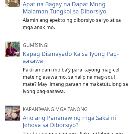
Apat na Bagay na Dapat Mong
Malaman Tungkol sa Diborsiyo
Alamin ang epekto ng diborsiyo sa iyo at sa
mga anak mo.
GUMISING!
Kapag Dismayado Ka sa Iyong Pag-
aasawa
Pakiramdam mo ba’y para kayong mag-cell
mate ng asawa mo, sa halip na mag-soul
mate? May limang paraan na makatutulong sa
iyong pag-aasawa.
KARANIWANG MGA TANONG
Ano ang Pananaw ng mga Saksi ni
Jehova sa Diborsiyo?
Tinutulungan ba ng mga Saksi ni Jehova ang