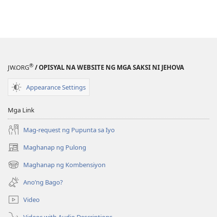
®
JW.ORG
/ OPISYAL NA WEBSITE NG MGA SAKSI NI JEHOVA
Appearance Settings
Mga Link
Mag-request ng Pupunta sa Iyo
Maghanap ng Pulong
(may
bubukas
Maghanap ng Kombensiyon
(may
na
bubukas
bagong
Ano’ng Bago?
na
window)
bagong
Video
window)
Videos with Audio Descriptions