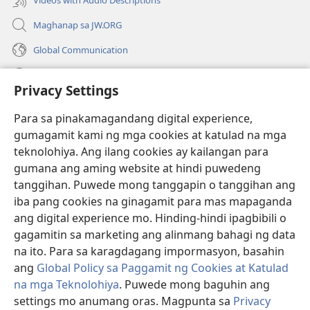
Maghanap sa JW.ORG
Global Communication
Help
Privacy Settings
Donasyon
(may
Para sa pinakamagandang digital experience,
bubukas
gumagamit kami ng mga cookies at katulad na mga
na
Watchtower ONLINE LIBRARY™
teknolohiya. Ang ilang cookies ay kailangan para
(may
bagong
gumana ang aming website at hindi puwedeng
bubukas
window)
®
JW Hub
na
tanggihan. Puwede mong tanggapin o tanggihan ang
(may
bagong
bubukas
iba pang cookies na ginagamit para mas mapaganda
window)
®
JW Library
na
ang digital experience mo. Hinding-hindi ipagbibili o
bagong
gagamitin sa marketing ang alinmang bahagi ng data
window)
®
Watchtower Library
na ito. Para sa karagdagang impormasyon, basahin
ang
Global Policy sa Paggamit ng Cookies at Katulad
na mga Teknolohiya
. Puwede mong baguhin ang
settings mo anumang oras. Magpunta sa
Privacy