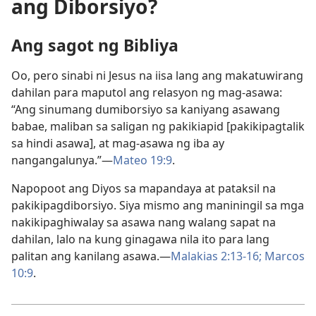
ang Diborsiyo?
Ang sagot ng Bibliya
Oo, pero sinabi ni Jesus na iisa lang ang makatuwirang
dahilan para maputol ang relasyon ng mag-asawa:
“Ang sinumang dumiborsiyo sa kaniyang asawang
babae, maliban sa saligan ng pakikiapid [pakikipagtalik
sa hindi asawa], at mag-asawa ng iba ay
nangangalunya.”—
Mateo 19:9
.
Napopoot ang Diyos sa mapandaya at pataksil na
pakikipagdiborsiyo. Siya mismo ang maniningil sa mga
nakikipaghiwalay sa asawa nang walang sapat na
dahilan, lalo na kung ginagawa nila ito para lang
palitan ang kanilang asawa.—
Malakias 2:13-16;
Marcos
10:9
.