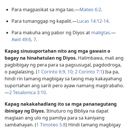
Para magpasikat sa mga tao.—
Mateo 6:2
.
Para tumanggap ng kapalit.—
Lucas 14:12-14
.
Para makuha ang pabor ng Diyos at
maligtas
.—
Awit 49:6, 7
.
Kapag sinusuportahan nito ang mga gawain o
bagay na hinahatulan ng Diyos.
Halimbawa, mali ang
pagbibigay ng pera para sa pagsusugal, pagdodroga,
o paglalasing. (
1 Corinto 6:9, 10;
2 Corinto 7:1
) Isa pa,
hindi rin tamang magbigay sa taong may kakayahang
suportahan ang sarili pero ayaw namang magtrabaho.
—
2 Tesalonica 3:10
.
Kapag nakakahadlang ito sa mga pananagutang
ibinigay ng Diyos.
Itinuturo ng Bibliya na dapat
maglaan ang ulo ng pamilya para sa kaniyang
sambahayan. (
1 Timoteo 5:8
) Hindi tamang magbigay