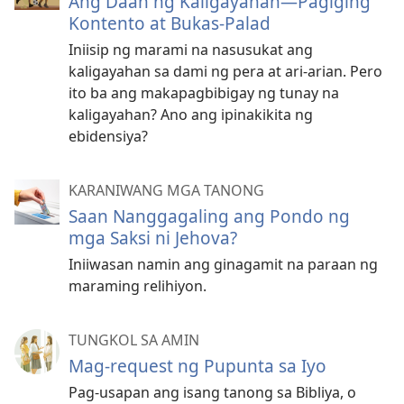
Ang Daan ng Kaligayahan—Pagiging
Kontento at Bukas-Palad
Iniisip ng marami na nasusukat ang
kaligayahan sa dami ng pera at ari-arian. Pero
ito ba ang makapagbibigay ng tunay na
kaligayahan? Ano ang ipinakikita ng
ebidensiya?
KARANIWANG MGA TANONG
Saan Nanggagaling ang Pondo ng
mga Saksi ni Jehova?
Iniiwasan namin ang ginagamit na paraan ng
maraming relihiyon.
TUNGKOL SA AMIN
Mag-request ng Pupunta sa Iyo
Pag-usapan ang isang tanong sa Bibliya, o