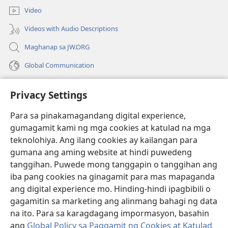
bagong
Video
window)
Videos with Audio Descriptions
Maghanap sa JW.ORG
Global Communication
Help
Privacy Settings
Donasyon
(may
Para sa pinakamagandang digital experience,
bubukas
gumagamit kami ng mga cookies at katulad na mga
na
Watchtower ONLINE LIBRARY™
teknolohiya. Ang ilang cookies ay kailangan para
(may
bagong
gumana ang aming website at hindi puwedeng
bubukas
window)
®
JW Hub
na
tanggihan. Puwede mong tanggapin o tanggihan ang
(may
bagong
bubukas
iba pang cookies na ginagamit para mas mapaganda
window)
®
JW Library
na
ang digital experience mo. Hinding-hindi ipagbibili o
bagong
gagamitin sa marketing ang alinmang bahagi ng data
window)
®
Watchtower Library
na ito. Para sa karagdagang impormasyon, basahin
ang
Global Policy sa Paggamit ng Cookies at Katulad