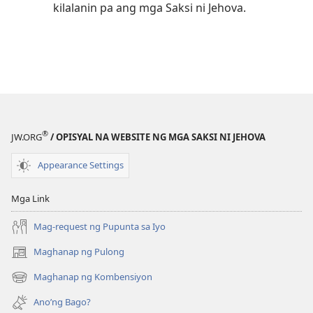
kilalanin pa ang mga Saksi ni Jehova.
®
JW.ORG
/ OPISYAL NA WEBSITE NG MGA SAKSI NI JEHOVA
Appearance Settings
Mga Link
Mag-request ng Pupunta sa Iyo
Maghanap ng Pulong
(may
bubukas
Maghanap ng Kombensiyon
(may
na
bubukas
bagong
Ano’ng Bago?
na
window)