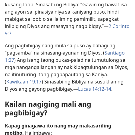
kusang-loob. Sinasabi ng Bibliya: “Gawin ng bawat isa
ang ayon sa ipinasiya niya sa kaniyang puso, hindi
mabigat sa loob o sa ilalim ng pamimilit, sapagkat
iniibig ng Diyos ang masayang nagbibigay.”—
2 Corinto
9:7
.
Ang pagbibigay nang mula sa puso ay bahagi ng
“pagsamba” na sinasang-ayunan ng Diyos. (
Santiago
1:27
) Ang isang taong bukas-palad na tumutulong sa
mga nangangailangan ay nakikipagtulungan sa Diyos,
na itinuturing itong pagpapautang sa Kaniya.
(
Kawikaan 19:17
) Sinasabi ng Bibliya na susuklian ng
Diyos ang gayong pagbibigay.—
Lucas 14:12-14
.
Kailan nagiging mali ang
pagbibigay?
Kapag ginagawa ito nang may makasariling
motibo.
Halimbawa: