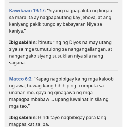
Kawikaan 19:17
:
“Siyang nagpapakita ng lingap
sa maralita ay nagpapautang kay Jehova, at ang
kaniyang pakikitungo ay babayaran Niya sa
kaniya.”
Ibig sabihin:
Itinuturing ng Diyos na may utang
siya sa mga tumutulong sa nangangailangan, at
nangangako siyang susuklian niya sila nang
sagana.
Mateo 6:2
: “Kapag nagbibigay ka ng mga kaloob
ng awa, huwag kang hihihip ng trumpeta sa
unahan mo, gaya ng ginagawa ng mga
mapagpaimbabaw ... upang luwalhatiin sila ng
mga tao.”
Ibig sabihin:
Hindi tayo nagbibigay para lang
magpasikat sa iba.