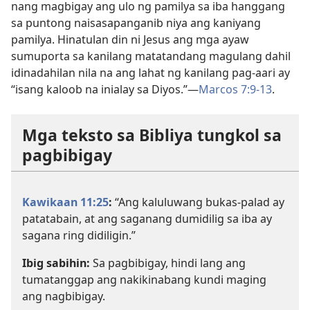
nang magbigay ang ulo ng pamilya sa iba hanggang
sa puntong naisasapanganib niya ang kaniyang
pamilya. Hinatulan din ni Jesus ang mga ayaw
sumuporta sa kanilang matatandang magulang dahil
idinadahilan nila na ang lahat ng kanilang pag-aari ay
“isang kaloob na inialay sa Diyos.”—
Marcos 7:9-13
.
Mga teksto sa Bibliya tungkol sa
pagbibigay
Kawikaan 11:25
:
“Ang kaluluwang bukas-palad ay
patatabain, at ang saganang dumidilig sa iba ay
sagana ring didiligin.”
Ibig sabihin:
Sa pagbibigay, hindi lang ang
tumatanggap ang nakikinabang kundi maging
ang nagbibigay.