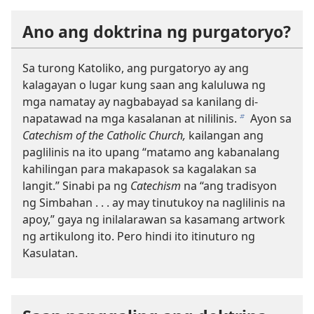
Ano ang doktrina ng purgatoryo?
Sa turong Katoliko, ang purgatoryo ay ang
kalagayan o lugar kung saan ang kaluluwa ng
mga namatay ay nagbabayad sa kanilang di-
napatawad na mga kasalanan at nililinis.
Ayon sa
b
Catechism of the Catholic Church,
kailangan ang
paglilinis na ito upang “matamo ang kabanalang
kahilingan para makapasok sa kagalakan sa
langit.” Sinabi pa ng
Catechism
na “ang tradisyon
ng Simbahan . . . ay may tinutukoy na naglilinis na
apoy,” gaya ng inilalarawan sa kasamang artwork
ng artikulong ito. Pero hindi ito itinuturo ng
Kasulatan.