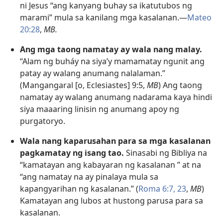
ni Jesus “ang kanyang buhay sa ikatutubos ng
marami” mula sa kanilang mga kasalanan.—
Mateo
20:28
,
MB.
Ang mga taong namatay ay wala nang malay.
“Alam ng buháy na siya’y mamamatay ngunit ang
patay ay walang anumang nalalaman.”
(Mangangaral [o, Eclesiastes] 9:5,
MB
) Ang taong
namatay ay walang anumang nadarama kaya hindi
siya maaaring linisin ng anumang apoy ng
purgatoryo.
Wala nang kaparusahan para sa mga kasalanan
pagkamatay ng isang tao.
Sinasabi ng Bibliya na
“kamatayan ang kabayaran ng kasalanan ” at na
“ang namatay na ay pinalaya mula sa
kapangyarihan ng kasalanan.” (
Roma 6:7,
23
,
MB
)
Kamatayan ang lubos at hustong parusa para sa
kasalanan.