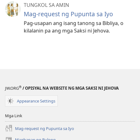
TUNGKOL SA AMIN
Mag-request ng Pupunta sa Iyo
Pag-usapan ang isang tanong sa Bibliya, o
kilalanin pa ang mga Saksi ni Jehova.
®
JW.ORG
/ OPISYAL NA WEBSITE NG MGA SAKSI NI JEHOVA
Appearance Settings
Mga Link
Mag-request ng Pupunta sa Iyo
Maghanap ng Pulong