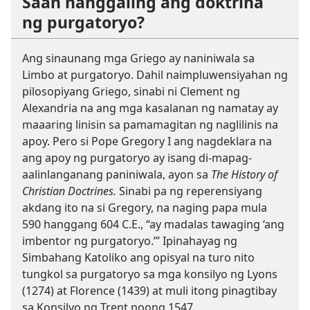
Saan nanggaling ang doktrina
ng purgatoryo?
Ang sinaunang mga Griego ay naniniwala sa
Limbo at purgatoryo. Dahil naimpluwensiyahan ng
pilosopiyang Griego, sinabi ni Clement ng
Alexandria na ang mga kasalanan ng namatay ay
maaaring linisin sa pamamagitan ng naglilinis na
apoy. Pero si Pope Gregory I ang nagdeklara na
ang apoy ng purgatoryo ay isang di-mapag-
aalinlanganang paniniwala, ayon sa
The History of
Christian Doctrines.
Sinabi pa ng reperensiyang
akdang ito na si Gregory, na naging papa mula
590 hanggang 604 C.E., “ay madalas tawaging ‘ang
imbentor ng purgatoryo.’” Ipinahayag ng
Simbahang Katoliko ang opisyal na turo nito
tungkol sa purgatoryo sa mga konsilyo ng Lyons
(1274) at Florence (1439) at muli itong pinagtibay
sa Konsilyo ng Trent noong 1547.