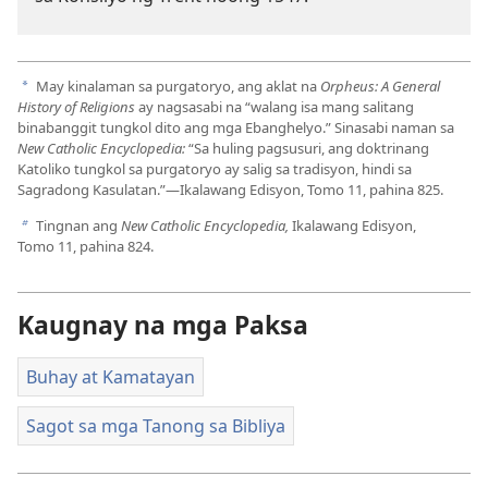
May kinalaman sa purgatoryo, ang aklat na
Orpheus: A General
a
History of Religions
ay nagsasabi na “walang isa mang salitang
binabanggit tungkol dito ang mga Ebanghelyo.” Sinasabi naman sa
New Catholic Encyclopedia:
“Sa huling pagsusuri, ang doktrinang
Katoliko tungkol sa purgatoryo ay salig sa tradisyon, hindi sa
Sagradong Kasulatan.”—Ikalawang Edisyon, Tomo 11, pahina 825.
Tingnan ang
New Catholic Encyclopedia,
Ikalawang Edisyon,
b
Tomo 11, pahina 824.
Kaugnay na mga Paksa
Buhay at Kamatayan
Sagot sa mga Tanong sa Bibliya