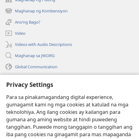
(may
bubukas
Maghanap ng Kombensiyon
(may
na
bubukas
bagong
Ano’ng Bago?
na
window)
bagong
Video
window)
Videos with Audio Descriptions
Maghanap sa JW.ORG
Global Communication
Help
Privacy Settings
Donasyon
(may
Para sa pinakamagandang digital experience,
bubukas
gumagamit kami ng mga cookies at katulad na mga
na
Watchtower ONLINE LIBRARY™
teknolohiya. Ang ilang cookies ay kailangan para
(may
bagong
gumana ang aming website at hindi puwedeng
bubukas
window)
®
JW Hub
na
tanggihan. Puwede mong tanggapin o tanggihan ang
(may
bagong
bubukas
iba pang cookies na ginagamit para mas mapaganda
window)
®
JW Library