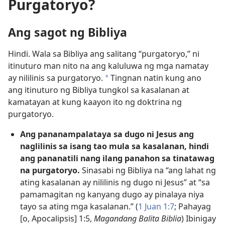
Purgatoryo?
Ang sagot ng Bibliya
Hindi. Wala sa Bibliya ang salitang “purgatoryo,” ni
itinuturo man nito na ang kaluluwa ng mga namatay
ay nililinis sa purgatoryo.
Tingnan natin kung ano
a
ang itinuturo ng Bibliya tungkol sa kasalanan at
kamatayan at kung kaayon ito ng doktrina ng
purgatoryo.
Ang pananampalataya sa dugo ni Jesus ang
naglilinis sa isang tao mula sa kasalanan, hindi
ang pananatili nang ilang panahon sa tinatawag
na purgatoryo.
Sinasabi ng Bibliya na “ang lahat ng
ating kasalanan ay nililinis ng dugo ni Jesus” at “sa
pamamagitan ng kanyang dugo ay pinalaya niya
tayo sa ating mga kasalanan.” (
1 Juan 1:7
; Pahayag
[o, Apocalipsis] 1:5,
Magandang Balita Biblia
) Ibinigay