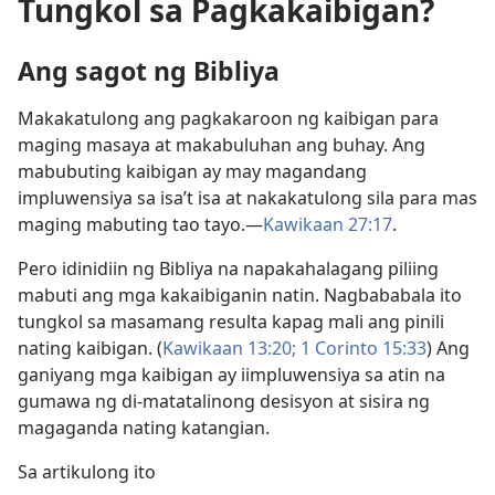
Tungkol sa Pagkakaibigan?
Ang sagot ng Bibliya
Makakatulong ang pagkakaroon ng kaibigan para
maging masaya at makabuluhan ang buhay. Ang
mabubuting kaibigan ay may magandang
impluwensiya sa isa’t isa at nakakatulong sila para mas
maging mabuting tao tayo.—
Kawikaan 27:17
.
Pero idinidiin ng Bibliya na napakahalagang piliing
mabuti ang mga kakaibiganin natin. Nagbababala ito
tungkol sa masamang resulta kapag mali ang pinili
nating kaibigan. (
Kawikaan 13:20;
1 Corinto 15:33
) Ang
ganiyang mga kaibigan ay iimpluwensiya sa atin na
gumawa ng di-matatalinong desisyon at sisira ng
magaganda nating katangian.
Sa artikulong ito