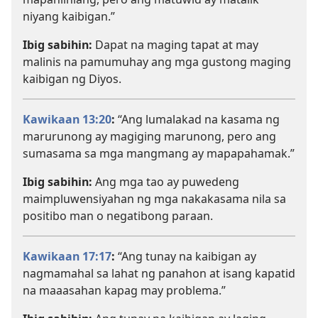
niyang kaibigan.”
Ibig sabihin:
Dapat na maging tapat at may
malinis na pamumuhay ang mga gustong maging
kaibigan ng Diyos.
Kawikaan 13:20
:
“Ang lumalakad na kasama ng
marurunong ay magiging marunong, pero ang
sumasama sa mga mangmang ay mapapahamak.”
Ibig sabihin:
Ang mga tao ay puwedeng
maimpluwensiyahan ng mga nakakasama nila sa
positibo man o negatibong paraan.
Kawikaan 17:17
:
“Ang tunay na kaibigan ay
nagmamahal sa lahat ng panahon at isang kapatid
na maaasahan kapag may problema.”