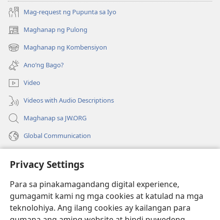
Mag-request ng Pupunta sa Iyo
Maghanap ng Pulong
(may
bubukas
Maghanap ng Kombensiyon
(may
na
bubukas
bagong
Ano’ng Bago?
na
window)
bagong
Video
window)
Videos with Audio Descriptions
Maghanap sa JW.ORG
Global Communication
Help
Privacy Settings
Donasyon
(may
Para sa pinakamagandang digital experience,
bubukas
gumagamit kami ng mga cookies at katulad na mga
na
Watchtower ONLINE LIBRARY™
teknolohiya. Ang ilang cookies ay kailangan para
(may
bagong
gumana ang aming website at hindi puwedeng
bubukas
window)