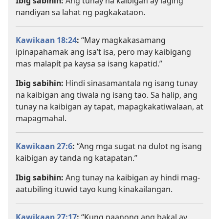
Ibig sabihin:
Ang tunay na kaibigan ay laging
nandiyan sa lahat ng pagkakataon.
Kawikaan 18:24
:
“May magkakasamang
ipinapahamak ang isa’t isa, pero may kaibigang
mas malapít pa kaysa sa isang kapatid.”
Ibig sabihin:
Hindi sinasamantala ng isang tunay
na kaibigan ang tiwala ng isang tao. Sa halip, ang
tunay na kaibigan ay tapat, mapagkakatiwalaan, at
mapagmahal.
Kawikaan 27:6
:
“Ang mga sugat na dulot ng isang
kaibigan ay tanda ng katapatan.”
Ibig sabihin:
Ang tunay na kaibigan ay hindi mag-
aatubiling ituwid tayo kung kinakailangan.
Kawikaan 27:17
:
“Kung paanong ang bakal ay