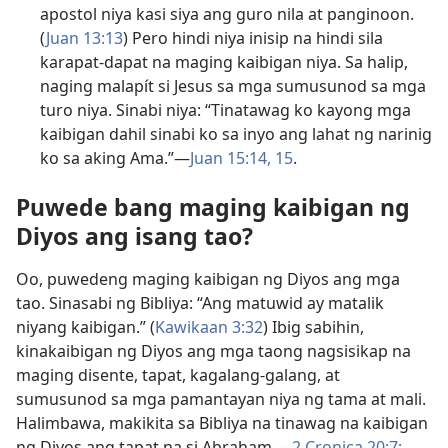
apostol niya kasi siya ang guro nila at panginoon.
(
Juan 13:13
) Pero hindi niya inisip na hindi sila
karapat-dapat na maging kaibigan niya. Sa halip,
naging malapít si Jesus sa mga sumusunod sa mga
turo niya. Sinabi niya: “Tinatawag ko kayong mga
kaibigan dahil sinabi ko sa inyo ang lahat ng narinig
ko sa aking Ama.”—
Juan 15:14, 15
.
Puwede bang maging kaibigan ng
Diyos ang isang tao?
Oo, puwedeng maging kaibigan ng Diyos ang mga
tao. Sinasabi ng Bibliya: “Ang matuwid ay matalik
niyang kaibigan.” (
Kawikaan 3:32
) Ibig sabihin,
kinakaibigan ng Diyos ang mga taong nagsisikap na
maging disente, tapat, kagalang-galang, at
sumusunod sa mga pamantayan niya ng tama at mali.
Halimbawa, makikita sa Bibliya na tinawag na kaibigan
ng Diyos ang tapat na si Abraham.—
2 Cronica 20:7;