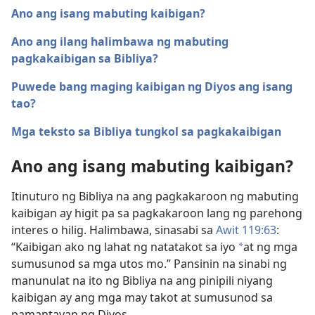
Ano ang isang mabuting kaibigan?
Ano ang ilang halimbawa ng mabuting
pagkakaibigan sa Bibliya?
Puwede bang maging kaibigan ng Diyos ang isang
tao?
Mga teksto sa Bibliya tungkol sa pagkakaibigan
Ano ang isang mabuting kaibigan?
Itinuturo ng Bibliya na ang pagkakaroon ng mabuting
kaibigan ay higit pa sa pagkakaroon lang ng parehong
interes o hilig. Halimbawa, sinasabi sa
Awit 119:63
:
“Kaibigan ako ng lahat ng natatakot sa iyo
at ng mga
a
sumusunod sa mga utos mo.” Pansinin na sinabi ng
manunulat na ito ng Bibliya na ang pinipili niyang
kaibigan ay ang mga may takot at sumusunod sa
pamantayan ng Diyos.