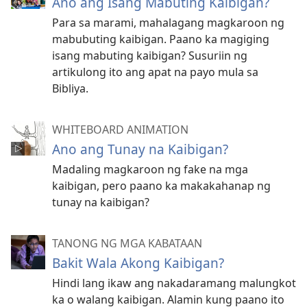
Ano ang Isang Mabuting Kaibigan?
Para sa marami, mahalagang magkaroon ng
mabubuting kaibigan. Paano ka magiging
isang mabuting kaibigan? Susuriin ng
artikulong ito ang apat na payo mula sa
Bibliya.
WHITEBOARD ANIMATION
Ano ang Tunay na Kaibigan?
Madaling magkaroon ng fake na mga
kaibigan, pero paano ka makakahanap ng
tunay na kaibigan?
TANONG NG MGA KABATAAN
Bakit Wala Akong Kaibigan?
Hindi lang ikaw ang nakadaramang malungkot
ka o walang kaibigan. Alamin kung paano ito