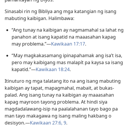
Sinasabi rin ng Bibliya ang mga katangian ng isang
mabuting kaibigan. Halimbawa:
“Ang tunay na kaibigan ay nagmamahal sa lahat ng
panahon at isang kapatid na maaasahan kapag
may problema.”—
Kawikaan 17:17
.
“May magkakasamang ipinapahamak ang isa’t isa,
pero may kaibigang mas malapít pa kaysa sa isang
kapatid.”—
Kawikaan 18:24
.
Itinuturo ng mga talatang ito na ang isang mabuting
kaibigan ay tapat, mapagmahal, mabait, at bukas-
palad. Ang isang tunay na kaibigan ay maaasahan
kapag mayroon tayong problema. At hindi siya
magdadalawang-isip na paalalahanan tayo bago pa
man tayo makagawa ng isang maling hakbang o
desisyon.—
Kawikaan 27:6,
9
.