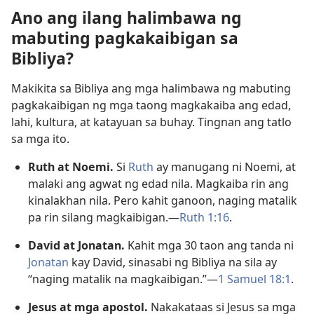
Ano ang ilang halimbawa ng
mabuting pagkakaibigan sa
Bibliya?
Makikita sa Bibliya ang mga halimbawa ng mabuting
pagkakaibigan ng mga taong magkakaiba ang edad,
lahi, kultura, at katayuan sa buhay. Tingnan ang tatlo
sa mga ito.
Ruth at Noemi.
Si
Ruth
ay manugang ni Noemi, at
malaki ang agwat ng edad nila. Magkaiba rin ang
kinalakhan nila. Pero kahit ganoon, naging matalik
pa rin silang magkaibigan.—
Ruth 1:16
.
David at Jonatan.
Kahit mga 30 taon ang tanda ni
Jonatan
kay David, sinasabi ng Bibliya na sila ay
“naging matalik na magkaibigan.”—
1 Samuel 18:1
.
Jesus at mga apostol.
Nakakataas si Jesus sa mga