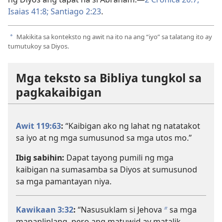
Isaias 41:8;
Santiago 2:23
.
Makikita sa konteksto ng awit na ito na ang “iyo” sa talatang ito ay
a
tumutukoy sa Diyos.
Mga teksto sa Bibliya tungkol sa
pagkakaibigan
Awit 119:63
:
“Kaibigan ako ng lahat ng natatakot
sa iyo at ng mga sumusunod sa mga utos mo.”
Ibig sabihin:
Dapat tayong pumili ng mga
kaibigan na sumasamba sa Diyos at sumusunod
sa mga pamantayan niya.
Kawikaan 3:32
:
“Nasusuklam si Jehova
sa mga
b
mapanlinlang, pero ang matuwid ay matalik