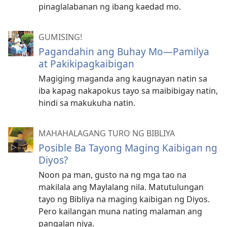
pinaglalabanan ng ibang kaedad mo.
GUMISING!
Pagandahin ang Buhay Mo—Pamilya
at Pakikipagkaibigan
Magiging maganda ang kaugnayan natin sa
iba kapag nakapokus tayo sa maibibigay natin,
hindi sa makukuha natin.
MAHAHALAGANG TURO NG BIBLIYA
Posible Ba Tayong Maging Kaibigan ng
Diyos?
Noon pa man, gusto na ng mga tao na
makilala ang Maylalang nila. Matutulungan
tayo ng Bibliya na maging kaibigan ng Diyos.
Pero kailangan muna nating malaman ang
pangalan niya.