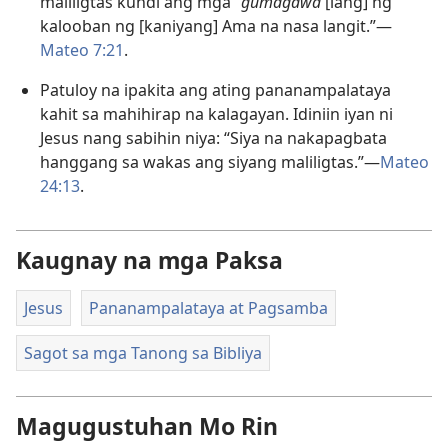
maliligtas kundi ang mga
“gumagawa
[lang] ng
kalooban ng [kaniyang] Ama na nasa langit.”—
Mateo 7:21
.
Patuloy na ipakita ang ating pananampalataya
kahit sa mahihirap na kalagayan. Idiniin iyan ni
Jesus nang sabihin niya: “Siya na nakapagbata
hanggang sa wakas ang siyang maliligtas.”—
Mateo
24:13
.
Kaugnay na mga Paksa
Jesus
Pananampalataya at Pagsamba
Sagot sa mga Tanong sa Bibliya
Magugustuhan Mo Rin