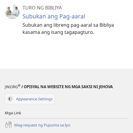
TURO NG BIBLIYA
Subukan ang Pag-aaral
Subukan ang libreng pag-aaral sa Bibliya
kasama ang isang tagapagturo.
®
JW.ORG
/ OPISYAL NA WEBSITE NG MGA SAKSI NI JEHOVA
Appearance Settings
Mga Link
Mag-request ng Pupunta sa Iyo