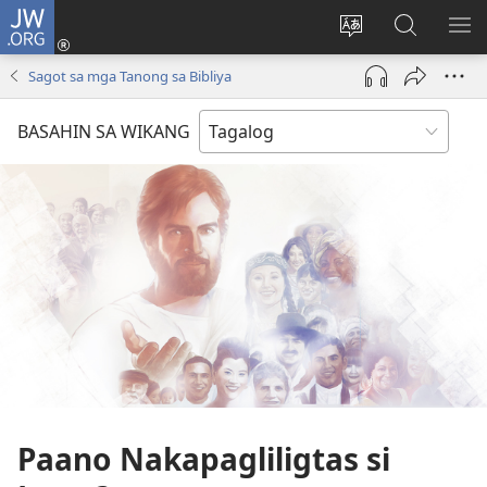
JW.ORG
Mag-
log
Baguhin
Maghana
IPA
In
ang
sa
AN
Sagot sa mga Tanong sa Bibliya
(may
wika
JW.ORG
ME
bubukas
ng
BASAHIN SA WIKANG
na
site
bagong
window)
Paano Nakapagliligtas si