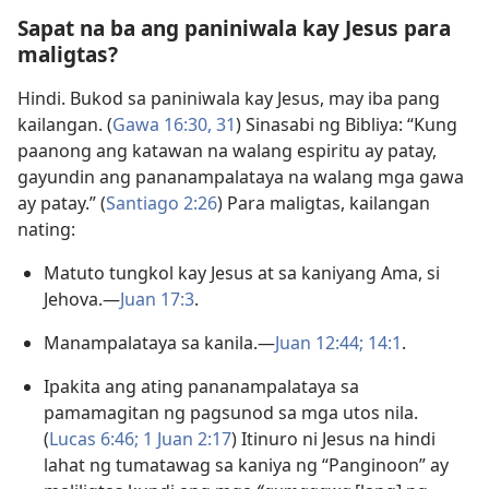
Sapat na ba ang paniniwala kay Jesus para
maligtas?
Hindi. Bukod sa paniniwala kay Jesus, may iba pang
kailangan. (
Gawa 16:30, 31
) Sinasabi ng Bibliya: “Kung
paanong ang katawan na walang espiritu ay patay,
gayundin ang pananampalataya na walang mga gawa
ay patay.” (
Santiago 2:26
) Para maligtas, kailangan
nating:
Matuto tungkol kay Jesus at sa kaniyang Ama, si
Jehova.—
Juan 17:3
.
Manampalataya sa kanila.—
Juan 12:44;
14:1
.
Ipakita ang ating pananampalataya sa
pamamagitan ng pagsunod sa mga utos nila.
(
Lucas 6:46;
1 Juan 2:17
) Itinuro ni Jesus na hindi
lahat ng tumatawag sa kaniya ng “Panginoon” ay