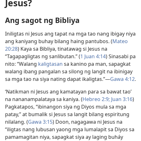
Jesus?
Ang sagot ng Bibliya
Iniligtas ni Jesus ang tapat na mga tao nang ibigay niya
ang kaniyang buhay bilang haing pantubos. (
Mateo
20:28
) Kaya sa Bibliya, tinatawag si Jesus na
“Tagapagligtas ng sanlibutan.” (
1 Juan 4:14
) Sinasabi pa
nito: “Walang
kaligtasan
sa kanino pa man, sapagkat
walang ibang pangalan sa silong ng langit na ibinigay
sa mga tao na siya nating dapat ikaligtas.”—
Gawa 4:12
.
‘Natikman ni Jesus ang kamatayan para sa bawat tao’
na nananampalataya sa kaniya. (
Hebreo 2:9;
Juan 3:16
)
Pagkatapos, “ibinangon siya ng Diyos mula sa mga
patay,” at bumalik si Jesus sa langit bilang espiritung
nilalang. (
Gawa 3:15
) Doon, nagagawa ni Jesus na
“iligtas nang lubusan yaong mga lumalapit sa Diyos sa
pamamagitan niya, sapagkat siya ay laging buháy