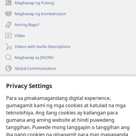
Maghanap ng Pulong
(may
bubukas
Maghanap ng Kombensiyon
(may
na
bubukas
bagong
Ano’ng Bago?
na
window)
bagong
Video
window)
Videos with Audio Descriptions
Maghanap sa JW.ORG
Global Communication
Help
Privacy Settings
Donasyon
(may
Para sa pinakamagandang digital experience,
bubukas
gumagamit kami ng mga cookies at katulad na mga
na
Watchtower ONLINE LIBRARY™
teknolohiya. Ang ilang cookies ay kailangan para
(may
bagong
gumana ang aming website at hindi puwedeng
bubukas
window)
®
JW Hub
na
tanggihan. Puwede mong tanggapin o tanggihan ang
(may
bagong
bubukas
iba pang cookies na ginagamit para mas mapaganda