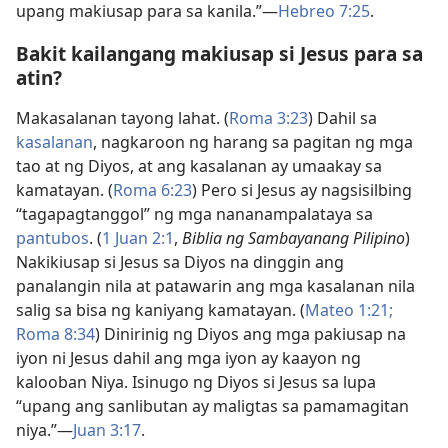
upang makiusap para sa kanila.”—
Hebreo 7:25
.
Bakit kailangang makiusap si Jesus para sa
atin?
Makasalanan tayong lahat. (
Roma 3:23
) Dahil sa
kasalanan
, nagkaroon ng harang sa pagitan ng mga
tao at ng Diyos, at ang kasalanan ay umaakay sa
kamatayan. (
Roma 6:23
) Pero si Jesus ay nagsisilbing
“tagapagtanggol” ng mga nananampalataya sa
pantubos
. (
1 Juan 2:1
,
Biblia ng Sambayanang Pilipino
)
Nakikiusap si Jesus sa Diyos na dinggin ang
panalangin nila at patawarin ang mga kasalanan nila
salig sa bisa ng kaniyang kamatayan. (
Mateo 1:21;
Roma 8:34
) Dinirinig ng Diyos ang mga pakiusap na
iyon ni Jesus dahil ang mga iyon ay kaayon ng
kalooban Niya. Isinugo ng Diyos si Jesus sa lupa
“upang ang sanlibutan ay maligtas sa pamamagitan
niya.”—
Juan 3:17
.