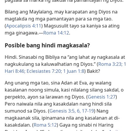
pagsala sa marka ng sakdal na pamantayan ng Diyos.
Bilang ang Maylalang, may karapatan ang Diyos na
magtakda ng mga pamantayan para sa mga tao.
(
Apocalipsis 4:11
) Magsusulit tayo sa kaniya sa ating
mga ginagawa.—
Roma 14:12
.
Posible bang hindi magkasala?
Hindi. Sinasabi ng Bibliya na “ang lahat ay nagkasala at
nagkukulang sa kaluwalhatian ng Diyos.” (
Roma 3:23;
1
Hari 8:46;
Eclesiastes 7:20;
1 Juan 1:8
) Bakit?
Ang unang mga tao, sina Adan at Eva, ay walang
kasalanan noong simula, kasi nilalang silang sakdal, o
perpekto, ayon sa larawan ng Diyos. (
Genesis 1:27
)
Pero naiwala nila ang kasakdalan nang hindi sila
sumunod sa Diyos. (
Genesis 3:5, 6,
17-19
) Nang
magkaanak sila, ipinamana nila ang kasalanan at di-
kasakdalan. (
Roma 5:12
) Gaya ng sinabi ni Haring