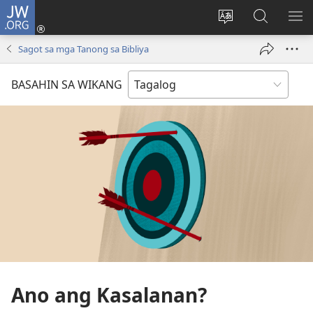
JW.ORG
Mag-
log
Baguhin
Maghana
IPA
In
ang
sa
AN
Sagot sa mga Tanong sa Bibliya
(may
wika
JW.ORG
ME
bubukas
ng
BASAHIN SA WIKANG
na
site
bagong
window)
Ano ang Kasalanan?