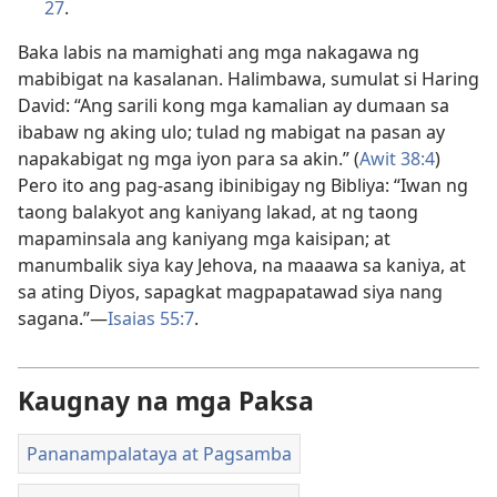
27
.
Baka labis na mamighati ang mga nakagawa ng
mabibigat na kasalanan. Halimbawa, sumulat si Haring
David: “Ang sarili kong mga kamalian ay dumaan sa
ibabaw ng aking ulo; tulad ng mabigat na pasan ay
napakabigat ng mga iyon para sa akin.” (
Awit 38:4
)
Pero ito ang pag-asang ibinibigay ng Bibliya: “Iwan ng
taong balakyot ang kaniyang lakad, at ng taong
mapaminsala ang kaniyang mga kaisipan; at
manumbalik siya kay Jehova, na maaawa sa kaniya, at
sa ating Diyos, sapagkat magpapatawad siya nang
sagana.”—
Isaias 55:7
.
Kaugnay na mga Paksa
Pananampalataya at Pagsamba