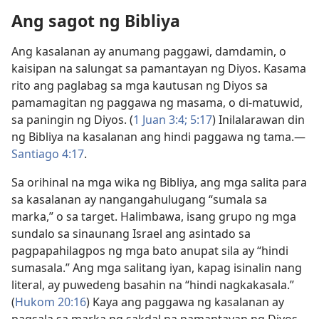
Ang sagot ng Bibliya
Ang kasalanan ay anumang paggawi, damdamin, o
kaisipan na salungat sa pamantayan ng Diyos. Kasama
rito ang paglabag sa mga kautusan ng Diyos sa
pamamagitan ng paggawa ng masama, o di-matuwid,
sa paningin ng Diyos. (
1 Juan 3:4;
5:17
) Inilalarawan din
ng Bibliya na kasalanan ang hindi paggawa ng tama.—
Santiago 4:17
.
Sa orihinal na mga wika ng Bibliya, ang mga salita para
sa kasalanan ay nangangahulugang “sumala sa
marka,” o sa target. Halimbawa, isang grupo ng mga
sundalo sa sinaunang Israel ang asintado sa
pagpapahilagpos ng mga bato anupat sila ay “hindi
sumasala.” Ang mga salitang iyan, kapag isinalin nang
literal, ay puwedeng basahin na “hindi nagkakasala.”
(
Hukom 20:16
) Kaya ang paggawa ng kasalanan ay