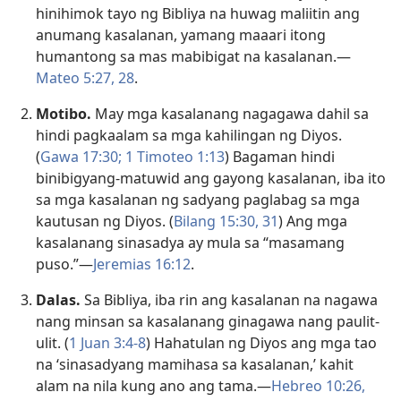
hinihimok tayo ng Bibliya na huwag maliitin ang
anumang kasalanan, yamang maaari itong
humantong sa mas mabibigat na kasalanan.—
Mateo 5:27, 28
.
Motibo.
May mga kasalanang nagagawa dahil sa
hindi pagkaalam sa mga kahilingan ng Diyos.
(
Gawa 17:30;
1 Timoteo 1:13
) Bagaman hindi
binibigyang-matuwid ang gayong kasalanan, iba ito
sa mga kasalanan ng sadyang paglabag sa mga
kautusan ng Diyos. (
Bilang 15:30, 31
) Ang mga
kasalanang sinasadya ay mula sa “masamang
puso.”—
Jeremias 16:12
.
Dalas.
Sa Bibliya, iba rin ang kasalanan na nagawa
nang minsan sa kasalanang ginagawa nang paulit-
ulit. (
1 Juan 3:4-8
) Hahatulan ng Diyos ang mga tao
na ‘sinasadyang mamihasa sa kasalanan,’ kahit
alam na nila kung ano ang tama.—
Hebreo 10:26,