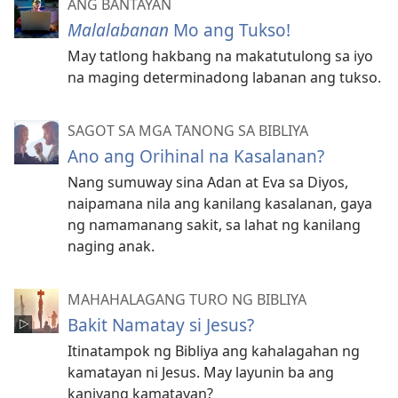
ANG BANTAYAN
Malalabanan
Mo ang Tukso!
May tatlong hakbang na makatutulong sa iyo
na maging determinadong labanan ang tukso.
SAGOT SA MGA TANONG SA BIBLIYA
Ano ang Orihinal na Kasalanan?
Nang sumuway sina Adan at Eva sa Diyos,
naipamana nila ang kanilang kasalanan, gaya
ng namamanang sakit, sa lahat ng kanilang
naging anak.
MAHAHALAGANG TURO NG BIBLIYA
Bakit Namatay si Jesus?
Itinatampok ng Bibliya ang kahalagahan ng
kamatayan ni Jesus. May layunin ba ang
kaniyang kamatayan?