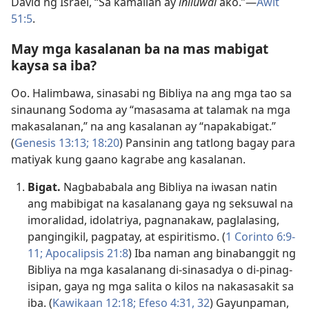
David ng Israel, “Sa kamalian ay
iniluwal
ako.”—
Awit
51:5
.
May mga kasalanan ba na mas mabigat
kaysa sa iba?
Oo. Halimbawa, sinasabi ng Bibliya na ang mga tao sa
sinaunang Sodoma ay “masasama at talamak na mga
makasalanan,” na ang kasalanan ay “napakabigat.”
(
Genesis 13:13;
18:20
) Pansinin ang tatlong bagay para
matiyak kung gaano kagrabe ang kasalanan.
Bigat.
Nagbababala ang Bibliya na iwasan natin
ang mabibigat na kasalanang gaya ng seksuwal na
imoralidad, idolatriya, pagnanakaw, paglalasing,
pangingikil, pagpatay, at espiritismo. (
1 Corinto 6:9-
11;
Apocalipsis 21:8
) Iba naman ang binabanggit ng
Bibliya na mga kasalanang di-sinasadya o di-pinag-
isipan, gaya ng mga salita o kilos na nakasasakit sa
iba. (
Kawikaan 12:18;
Efeso 4:31, 32
) Gayunpaman,