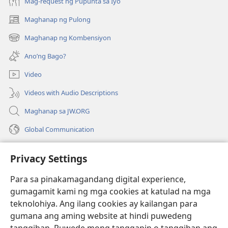
Mag-request ng Pupunta sa Iyo
Maghanap ng Pulong
(may
bubukas
Maghanap ng Kombensiyon
(may
na
bubukas
bagong
Ano’ng Bago?
na
window)
bagong
Video
window)
Videos with Audio Descriptions
Maghanap sa JW.ORG
Global Communication
Help
Privacy Settings
Donasyon
(may
Para sa pinakamagandang digital experience,
bubukas
gumagamit kami ng mga cookies at katulad na mga
na
Watchtower ONLINE LIBRARY™
teknolohiya. Ang ilang cookies ay kailangan para
(may
bagong
gumana ang aming website at hindi puwedeng
bubukas
window)
®
JW Hub
na