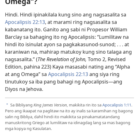
Omega”?
Hindi. Hindi ipinakilala kung sino ang nagsasalita sa
Apocalipsis 22:13
, at marami ring nagsasalita sa
kabanatang ito. Ganito ang sabi ni Propesor William
Barclay sa bahaging ito ng Apocalipsis: “Lumilitaw na
hindi ito isinulat ayon sa pagkakasunod-sunod; . . . at
karaniwan na, mahirap matukoy kung sino talaga ang
nagsasalita.” (
The Revelation of John,
Tomo 2, Revised
Edition, pahina 223) Kaya masasabi nating ang “Alpha
at ang Omega” sa
Apocalipsis 22:13
ang siya ring
tinutukoy sa iba pang bahagi ng Apocalipsis—ang
Diyos na Jehova.
Sa Bibliyang
King James Version,
makikita rin ito sa
Apocalipsis 1:11
.
a
Pero ang ikaapat na paglitaw na ito ay inalis sa karamihan ng bagong
salin ng Bibliya, dahil hindi ito makikita sa pinakamatatandang
manuskritong Griego at lumilitaw na idinagdag lang sa mas bagong
mga kopya ng Kasulatan.