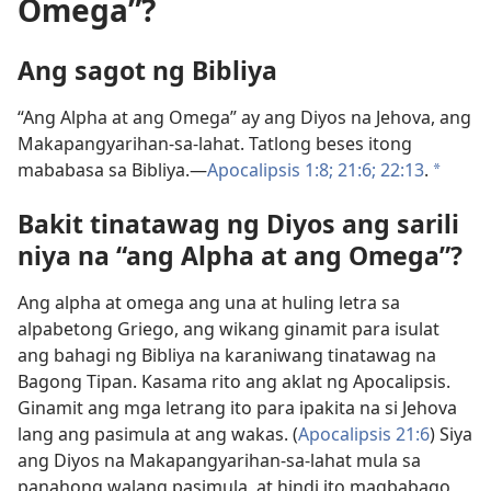
Omega”?
Ang sagot ng Bibliya
“Ang Alpha at ang Omega” ay ang Diyos na Jehova, ang
Makapangyarihan-sa-lahat. Tatlong beses itong
mababasa sa Bibliya.—
Apocalipsis 1:8;
21:6;
22:13
.
a
Bakit tinatawag ng Diyos ang sarili
niya na “ang Alpha at ang Omega”?
Ang alpha at omega ang una at huling letra sa
alpabetong Griego, ang wikang ginamit para isulat
ang bahagi ng Bibliya na karaniwang tinatawag na
Bagong Tipan. Kasama rito ang aklat ng Apocalipsis.
Ginamit ang mga letrang ito para ipakita na si Jehova
lang ang pasimula at ang wakas. (
Apocalipsis 21:6
) Siya
ang Diyos na Makapangyarihan-sa-lahat mula sa
panahong walang pasimula, at hindi ito magbabago