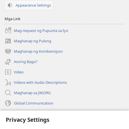
Appearance Settings
Mga Link
Mag-request ng Pupunta sa Iyo
Maghanap ng Pulong
(may
bubukas
Maghanap ng Kombensiyon
(may
na
bubukas
bagong
Ano’ng Bago?
na
window)
bagong
Video
window)
Videos with Audio Descriptions
Maghanap sa JW.ORG
Global Communication
Help
Privacy Settings
Donasyon