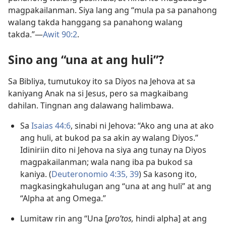
magpakailanman. Siya lang ang “mula pa sa panahong
walang takda hanggang sa panahong walang
takda.”—
Awit 90:2
.
Sino ang “una at ang huli”?
Sa Bibliya, tumutukoy ito sa Diyos na Jehova at sa
kaniyang Anak na si Jesus, pero sa magkaibang
dahilan. Tingnan ang dalawang halimbawa.
Sa
Isaias 44:6
, sinabi ni Jehova: “Ako ang una at ako
ang huli, at bukod pa sa akin ay walang Diyos.”
Idiniriin dito ni Jehova na siya ang tunay na Diyos
magpakailanman; wala nang iba pa bukod sa
kaniya. (
Deuteronomio 4:35,
39
) Sa kasong ito,
magkasingkahulugan ang “una at ang huli” at ang
“Alpha at ang Omega.”
Lumitaw rin ang “Una [
pro’tos,
hindi alpha] at ang