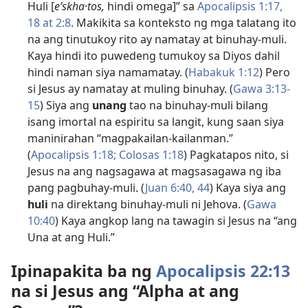
Huli [
e’skha·tos,
hindi omega]” sa
Apocalipsis 1:17,
18 at
2:8
. Makikita sa konteksto ng mga talatang ito
na ang tinutukoy rito ay namatay at binuhay-muli.
Kaya hindi ito puwedeng tumukoy sa Diyos dahil
hindi naman siya namamatay. (
Habakuk 1:12
) Pero
si Jesus ay namatay at muling binuhay. (
Gawa 3:13-
15
) Siya ang
unang
tao na binuhay-muli bilang
isang imortal na espiritu sa langit, kung saan siya
maninirahan “magpakailan-kailanman.”
(
Apocalipsis 1:18;
Colosas 1:18
) Pagkatapos nito, si
Jesus na ang nagsagawa at magsasagawa ng iba
pang pagbuhay-muli. (
Juan 6:40,
44
) Kaya siya ang
huli
na direktang binuhay-muli ni Jehova. (
Gawa
10:40
) Kaya angkop lang na tawagin si Jesus na “ang
Una at ang Huli.”
Ipinapakita ba ng
Apocalipsis 22:13
na si Jesus ang “Alpha at ang